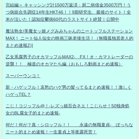
完結編＞ キャッシング計1500万返済：厨二病借金3500万円！う
つ病統合失調症14年生HKT46！！9期研究生、最後のサイト！全
米が泣いた！認知症鬱病60代のラストサイト絶賛！公開中
魔法熟女/美魔女ッ娘メグみみちゃんのニートッフルステーション
MAX！ ニート仙人仙女の映画三昧老後生活！（無職孤独居老人的
まとめ速報Z)]
乙女系腐男子のオカマッフルMAX2- FX！オ・カマトレーダーの
逆襲！！ 極道のオカマたち編（おもしろ動画まとめ速報）
スーパーウンコ！
新・ハゲッフル！哀愁のハゲ男の髪ってるまとめ速報！！激しく
ハゲっTEL？
こじ！コジッフル@！-レズっ娘百合ネエ！こじらせ！50独身処
女のBL腐女子的まとめ速報-
何だ！何が？真・シロッフル！！ 永遠の無職童貞- ぼっちな
ニート的まとめ速報！一生童貞上等夜露死苦！