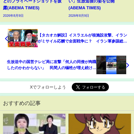
とのプライベートショットを披
い」生放送後の姿を公開
露(ABEMA TIMES)
(ABEMA TIMES)
2026年8月9日
2026年8月9日
【タカオカ解説】イスラエルが核施設攻撃、イラン
がミサイル応酬で全面戦争に？ イラン軍参謀総長
や最高司令官など224人が死亡 行動から見るホン
ネとは？
生放送中の国営テレビ局に攻撃「何人の同僚が殉職
したのかわからない」 民間人の犠牲が増え続ける
イスラエル・イラン情勢｜TBS NEWS DIG #shorts
Xでフォローしよう
おすすめの記事