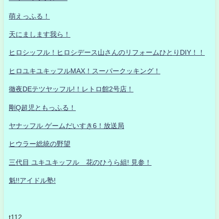
萌えっふる！
天にまします我ら！
ヒロシッフル！ヒロシデース山さんのリフォームひとりDIY！！
ヒロユキユキッフルMAX！スーパークッキング！
徹夜DEテツヤッフル!！レトロ館2号店！
剛Q超児ともっふる！
ヤナッフル ゲームだいすき6！放送局
ヒウラー総統の野望
三代目 ユキユキッフル 花のひうら組! 見参！
魁!!アイドル塾!
t112