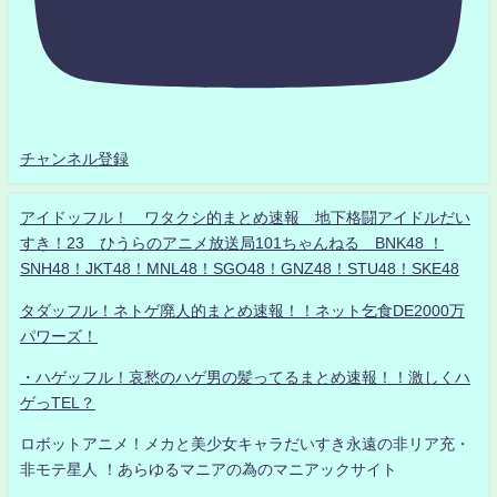
チャンネル登録
アイドッフル！ ワタクシ的まとめ速報 地下格闘アイドルだい
すき！23 ひうらのアニメ放送局101ちゃんねる BNK48 ！
SNH48！JKT48！MNL48！SGO48！GNZ48！STU48！SKE48
タダッフル！ネトゲ廃人的まとめ速報！！ネット乞食DE2000万
パワーズ！
・ハゲッフル！哀愁のハゲ男の髪ってるまとめ速報！！激しくハ
ゲっTEL？
ロボットアニメ！メカと美少女キャラだいすき永遠の非リア充・
非モテ星人 ！あらゆるマニアの為のマニアックサイト