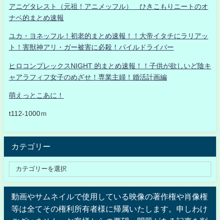
アニゲタレスト（元祖！アニメッフル） ひきこもりニートのオ
ナベ的まとめ速報
ユカ・ヨネッフル！初老的まとめ速報！！大帝イタチにラリアッ
ト！害獣神アリ・ガー被害に必殺！パイルドライバー
ヒロコンプレックスNIGHT 的まとめ速報！！子供が欲しいど陰キ
ャアラフィフ女子のめざせ！専業主婦！婚活計画編
萌えっとこあに！
t112-1000ｍ
カテゴリー
動画やサムネイルで使用している映像の著作権や肖像権
等は全てその権利所有者様に帰属いたします。申しわけ