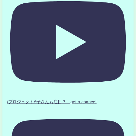
/プロジェクトA子さんも注目？ get a chance!