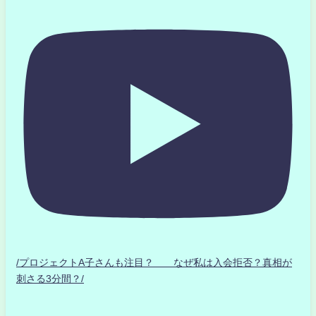
/プロジェクトA子さんも注目？ なぜ私は入会拒否？真相が
刺さる3分間？/