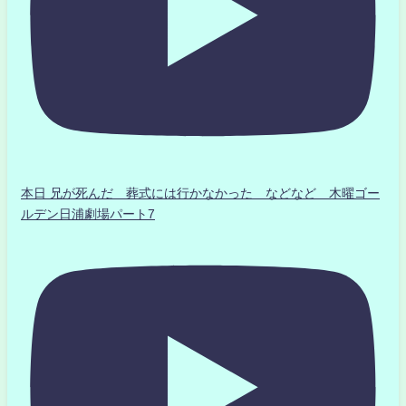
本日 兄が死んだ 葬式には行かなかった などなど 木曜ゴー
ルデン日浦劇場パート7