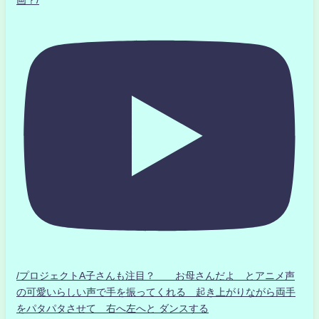
/プロジェクトA子さんも注目？ お母さんだよ とアニメ声
の可愛いらしい声で手を振ってくれる 起き上がりながら両手
をパタパタさせて 右へ左へと ダンスする