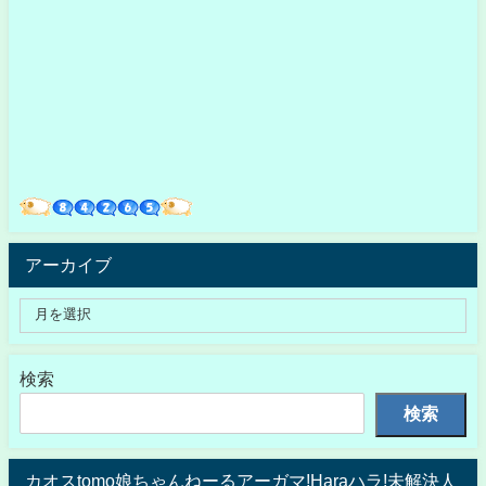
アーカイブ
検索
検索
カオスtomo娘ちゃんねーるアーガマ!Haraハラ!未解決人