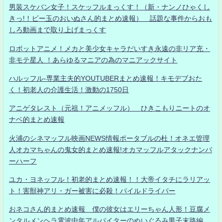
男装スケバン女子！スケッフルまっくす！（新・ナンノひゃくし
きっ!！ビー玉のおいぬさん的まとめ速報） 話題な事件からおも
しろ動画まで取り上げまっくす
ロボットアニメ！メカと美少女キャラだいすき永遠の非リア充・
非モテ星人 ！あらゆるマニアの為のマニアックサイト
ハルッフル-専業主夫的YOUTUBERまとめ速報！キモデブおた
く！初老人の介護生活！激動の1750日
アニゲタレスト（元祖！アニメッフル） ひきこもりニートのオ
ナベ的まとめ速報
火浦のシネマッフル映画NEWS情報ポータブルの杜！オネエ管理
人オカマちゃんの鬼女的まとめ速報!オカマッフルアタックナンバ
ーハーフ
ユカ・ヨネッフル！初老的まとめ速報！！大帝イタチにラリアッ
ト！害獣神アリ・ガー被害に必殺！パイルドライバー
おネコさん的まとめ速報 僕の彼女はエリーちゃん人形！豆腐メ
ンタルメンヘラ電波中年アルバイターのぬいぐるみ男子末路編