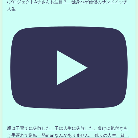
/プロジェクトA子さんも注目？ 独身ハゲ僧侶のサンドイッチ
人生
親は子育てに失敗した」子は人生に失敗した。負けに気付きも
う手遅れで逆転一発manなんかありません、 残りの人生、貧し