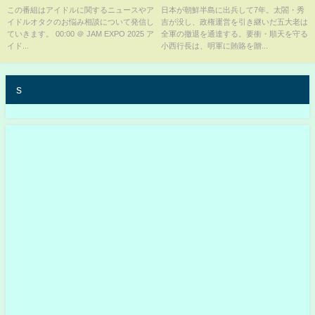
動会
ン―死の海―』予告編
この番組はアイドルに関するニュースやア
日本が朝鮮半島に出兵して7年。太閤・秀
イドルオタクのお悩み相談について発信し
吉が没し、政権運営を引き継いだ五大老は
ていきます。 00:00 ＠ JAM EXPO 2025 ア
全軍の撤退を通達する。要衝・順天を守る
イド...
小西行長は、明軍に賄賂を贈...
s