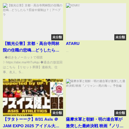
未分類
未分類
【観光公害】京都・高台寺岡林
ATARU
院の住職の悲鳴…どうしたら？
...
罰金や規制は？｜アベプラ
. ◆続きをノーカットで視聴
▷https://abe.ma/4hTuAqu ◆過去の放送回
はこちら 【リセット界隈】連絡先、仕
事、友人、S...
未分類
未分類
【ヲタトーーク】8/31 AsIs ＠
薩摩水軍と朝鮮・明の連合軍が
JAM EXPO 2025 アイドル大運
激突した最終決戦 映画『ノリャ