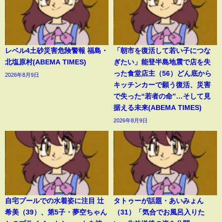
レベル4土砂災害危険警報 福島・
「朝市を復活して若い子につな
北塩原村(ABEMA TIMES)
ぎたい」能登半島地震で店を失
った食堂店主（56）どん底から
2026年8月9日
キッチンカーで願う復活、災害
で失った“若者の命”…そして見
据える未来(ABEMA TIMES)
2026年8月9日
自宅プールでの水着姿に注目 辻
タトゥーが話題・あいみょん
希美（39）、第5子・夢空ちゃん
（31）「気合でお風呂入りた