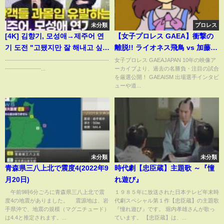
未分類
プロレス
[4K] 김향기, 모성애→제주어 연
【女子プロレス GAEA】衝撃の
기 도전 "고됐지만 잘 해내고 싶었
離脱!! ライオネス飛鳥 vs 加藤園
다" | Kim Hyang Gi '한란' 언론
子 1999年8月15日 東京・後楽園
----------------------------------------------------
女子プロレス GAEAJAPAN 10年の映像ア
------------------...
ーカイブより、過去の名勝負・注目の試合
시사회
ホール
を厳選公開！ GAEAISM 出場選手インタビ
ューや道...
未分類
未分類
青森県三八上北で震度4(2022年9
時代劇【忠臣蔵】主題歌 ～『憧
月20日)
れ遊び』
午前9時6分ごろに青森県三八上北で震
１９８５年に放送された日本テレビ年末時
度4の地震がありました。 震源地は、岩
代劇スペシャル第１作【忠臣蔵】の主題歌
手県沖で、地震の規模（マグニチュード）
『憧れ遊び』です。 堀内孝雄さんが歌っ
は4.4と推定されます。...
ています。 【忠臣蔵】は、...