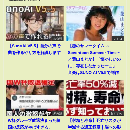
未分類
レトロ
【SunoAI V5.5】自分の声で
【恋のサマータイム ～
曲を作るやり方を解説します
Seventeen Summer Time～
／葉山まどか】「懐かしいの
に、存在しなかった一曲」
音楽はSUNO AI V5.5で制作
未分類
おすすめ
W杯グループ敗退決まった韓
【射精と寿命】死亡リスクが
国の反応がやばすぎる。
半減する適正頻度｜脳への影