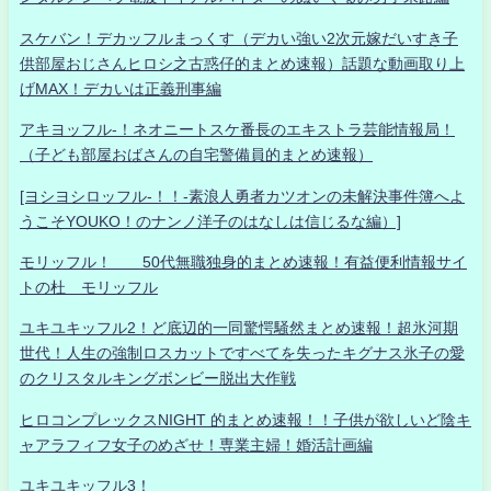
スケバン！デカッフルまっくす（デカい強い2次元嫁だいすき子
供部屋おじさんヒロシ之古惑仔的まとめ速報）話題な動画取り上
げMAX！デカいは正義刑事編
アキヨッフル-！ネオニートスケ番長のエキストラ芸能情報局！
（子ども部屋おばさんの自宅警備員的まとめ速報）
[ヨシヨシロッフル-！！-素浪人勇者カツオンの未解決事件簿へよ
うこそYOUKO！のナンノ洋子のはなしは信じるな編）]
モリッフル！ 50代無職独身的まとめ速報！有益便利情報サイ
トの杜 モリッフル
ユキユキッフル2！ど底辺的一同驚愕騒然まとめ速報！超氷河期
世代！人生の強制ロスカットですべてを失ったキグナス氷子の愛
のクリスタルキングボンビー脱出大作戦
ヒロコンプレックスNIGHT 的まとめ速報！！子供が欲しいど陰キ
ャアラフィフ女子のめざせ！専業主婦！婚活計画編
ユキユキッフル3！