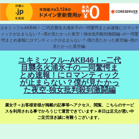
ユキミッフルAKB46！-二代目襲名火浦氷子の一同驚愕まとめ速報にロマンテ
ィックが止まらない？--僕が見たかった夜空！独女批判殺到激闘編--の一同驚
愕まとめ速報にロマンティックが止まらない？-僕の見たかった夜空編--僕の
見たかった星空編-
ユキミッフル--AKB46！--二代
目襲名火浦氷子の一同驚愕ま
とめ速報！にロマンティック
が止まらない？僕が見たかっ
た夜空-独女批判殺到激闘編
腐女子＜お客様皆様が掲載の記事等へアクセス、閲覧、こちらのサービ
スを利用される事でかろうじて運営できています＞本日は足元が悪い中
ご足労頂き誠に有難うございます。