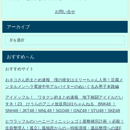
お問い合せ
アーカイブ
おすすめ～ん
おすすめサイト
おネコさん的まとめ速報 僕の彼女はエリーちゃん人形！豆腐メ
ンタルメンヘラ電波中年アルバイターのぬいぐるみ男子末路編
アイドッフル！ ワタクシ的まとめ速報 地下格闘アイドルだい
すき！23 ひうらのアニメ放送局101ちゃんねる BNK48 ！
SNH48！JKT48！MNL48！SGO48！GNZ48！STU48！SKE48
ヒウラッフルのハーニーフィニッシュゴミ屋敷補完計画 ＜必殺！
生前整理人！孤立し孤独死からの～特殊清掃・遺品整理への道F