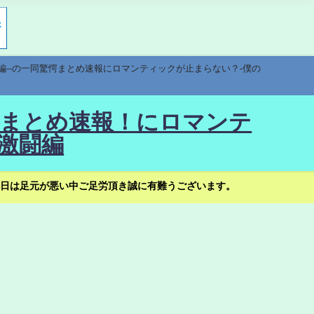
編--の一同驚愕まとめ速報にロマンティックが止まらない？-僕の
驚愕まとめ速報！にロマンテ
激闘編
日は足元が悪い中ご足労頂き誠に有難うございます。