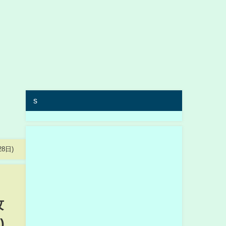
s
8日)
攻
)