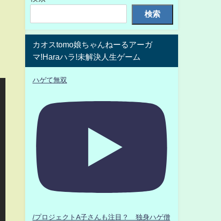
検索
カオスtomo娘ちゃんねーるアーガ
マ!Haraハラ!未解決人生ゲーム
ハゲて無双
/プロジェクトA子さんも注目？ 独身ハゲ僧