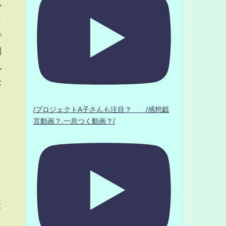
か
っ
で
到
ん
た
/プロジェクトA子さんも注目？ /感想戯
言動画？.一息つく動画？/
り
た