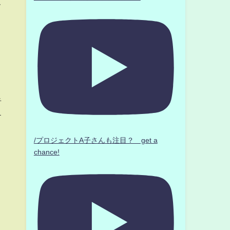
て
者
す
/プロジェクトA子さんも注目？ get a
chance!
よ
と