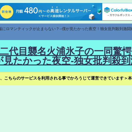
速報にロマンティックが止まらない？--僕が見たかった夜空！独女批判殺到激闘
！--二代目襲名火浦氷子の一同
見たかった夜空-独女批判殺到
、こちらのサービスを利用される事でかろうじて運営できています＞本