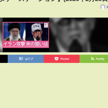
j
はてブ
Pocket
Feedly