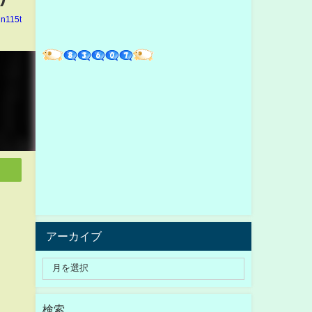
in115t
アーカイブ
検索