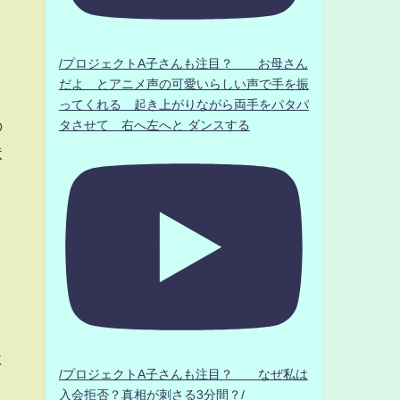
/プロジェクトA子さんも注目？ お母さん
だよ とアニメ声の可愛いらしい声で手を振
ってくれる 起き上がりながら両手をパタパ
の
タさせて 右へ左へと ダンスする
状
に
/プロジェクトA子さんも注目？ なぜ私は
入会拒否？真相が刺さる3分間？/