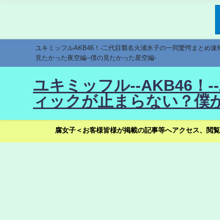
ユキミッフルAKB46！-二代目襲名火浦氷子の一同驚愕まとめ
見たかった夜空編--僕の見たかった星空編-
ユキミッフル--AKB46
ィックが止まらない？僕が
腐女子＜お客様皆様が掲載の記事等へアクセス、閲覧