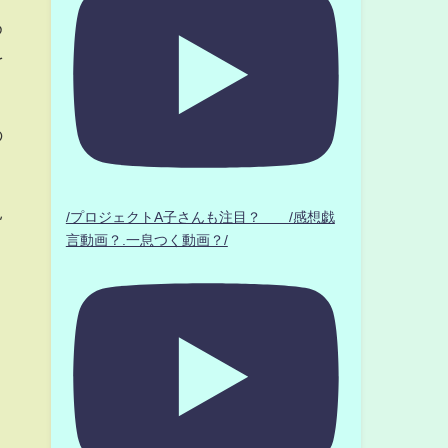
め
を
の
見
/プロジェクトA子さんも注目？ /感想戯
言動画？.一息つく動画？/