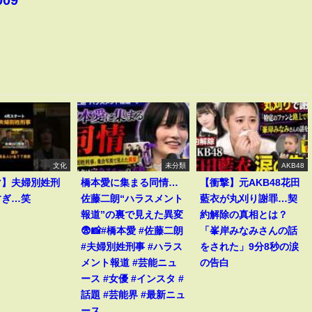
文化
未分類
AKB48
マ】夫婦別姓刑
橋本愛に集まる同情…
【衝撃】元AKB48花田
すぎ…笑
佐藤二朗“ハラスメント
藍衣が丸刈り謝罪…契
報道”の裏で見えた異変
約解除の真相とは？
😨📸#橋本愛 #佐藤二朗
「峯岸みなみさんの話
#夫婦別姓刑事 #ハラス
をされた」9分8秒の涙
メント報道 #芸能ニュ
の告白
ース #女優 #インスタ #
話題 #芸能界 #最新ニュ
ース