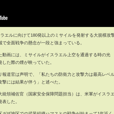
ラエルに向けて180発以上のミサイルを発射する大規模攻
域で全面戦争の懸念が一段と強まっている。
た動画には、ミサイルがイスラエル上空を通過する時の光
発した際の煙が映っていた。
リ報道官は声明で、「私たちの防衛力と攻撃力は最高レベ
攻撃には結果が伴う」と述べた。
大統領補佐官（国家安全保障問題担当）は、米軍がイスラ
発表した。
区ガザ地区での武装組織ハマスとの戦争が始まって1年近く