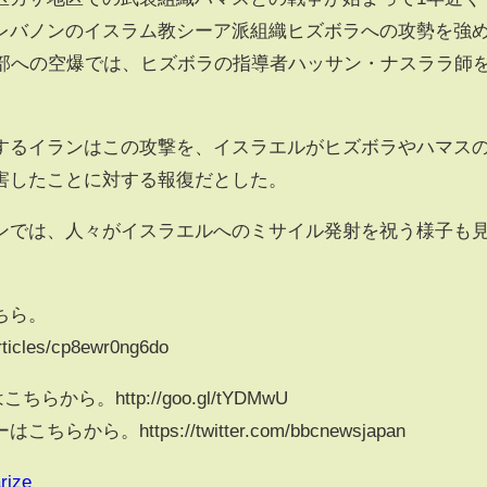
レバノンのイスラム教シーア派組織ヒズボラへの攻勢を強
南部への空爆では、ヒズボラの指導者ハッサン・ナスララ師
するイランはこの攻撃を、イスラエルがヒズボラやハマス
害したことに対する報復だとした。
ンでは、人々がイスラエルへのミサイル発射を祝う様子も
ちら。
rticles/cp8ewr0ng6do
らから。http://goo.gl/tYDMwU
ら。https://twitter.com/bbcnewsjapan
rize