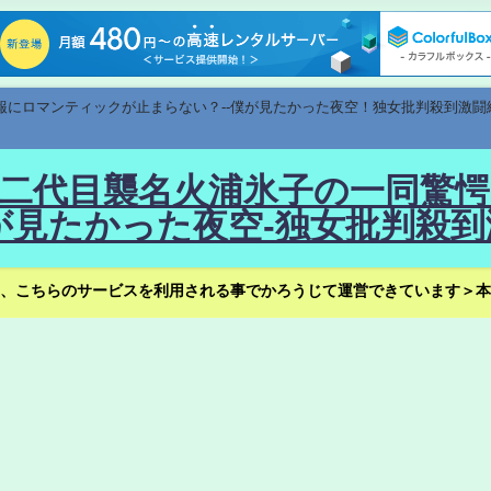
速報にロマンティックが止まらない？--僕が見たかった夜空！独女批判殺到激闘
！--二代目襲名火浦氷子の一同
見たかった夜空-独女批判殺到
、こちらのサービスを利用される事でかろうじて運営できています＞本