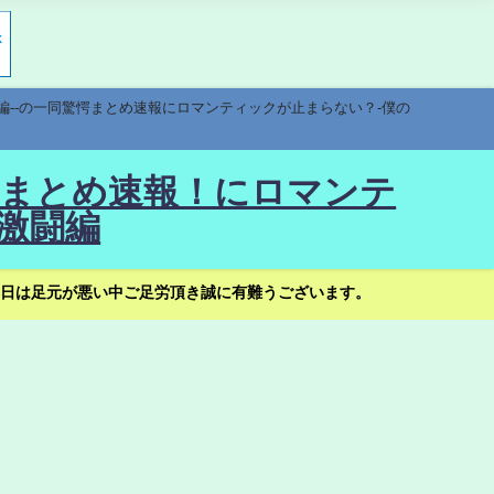
編--の一同驚愕まとめ速報にロマンティックが止まらない？-僕の
驚愕まとめ速報！にロマンテ
激闘編
日は足元が悪い中ご足労頂き誠に有難うございます。