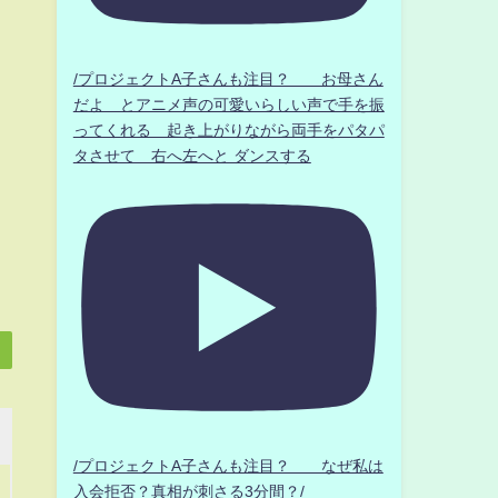
/プロジェクトA子さんも注目？ お母さん
だよ とアニメ声の可愛いらしい声で手を振
ってくれる 起き上がりながら両手をパタパ
タさせて 右へ左へと ダンスする
/プロジェクトA子さんも注目？ なぜ私は
入会拒否？真相が刺さる3分間？/