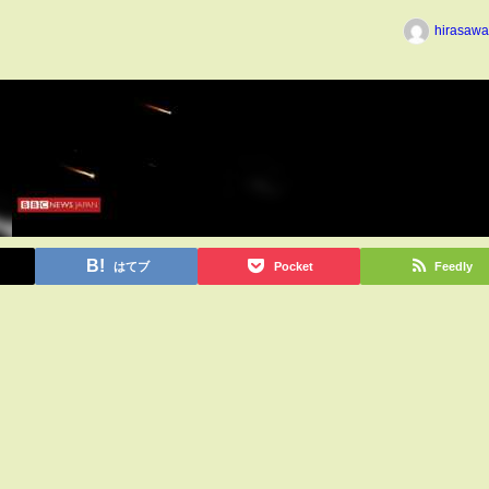
hirasawa
はてブ
Pocket
Feedly