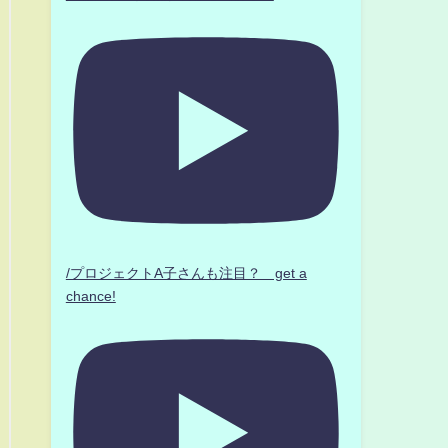
/プロジェクトA子さんも注目？ get a
chance!