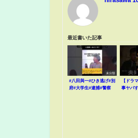
最近書いた記事
未分類
#八田與一#ひき逃げ#別
【ドラ
府#大学生#逮捕#警察
事ヤバ