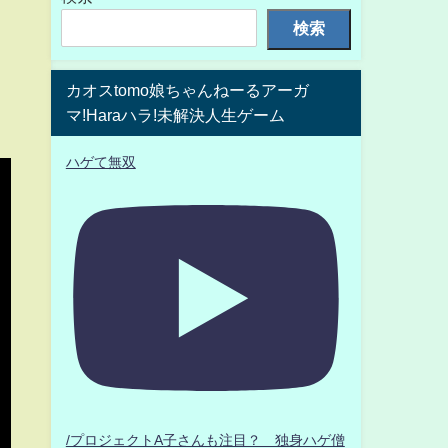
検索
カオスtomo娘ちゃんねーるアーガ
マ!Haraハラ!未解決人生ゲーム
ハゲて無双
/プロジェクトA子さんも注目？ 独身ハゲ僧