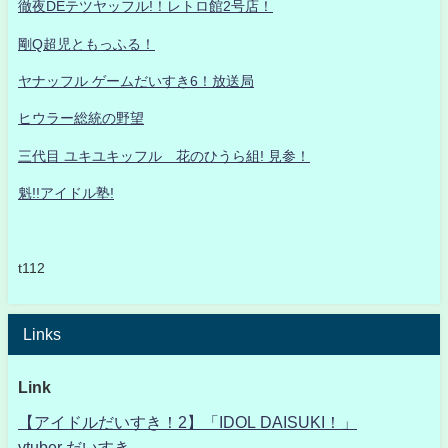
徹夜DEテツヤッフル!！レトロ館2号店！
剛Q超児ともっふる！
ヤナッフル ゲームだいすき6！放送局
ヒウラー総統の野望
三代目 ユキユキッフル 花のひうら組! 見参！
魁!!アイドル塾!
t112
Links
Link
【アイドルだいすき！2】「IDOL DAISUKI！」
vtuber だいすき