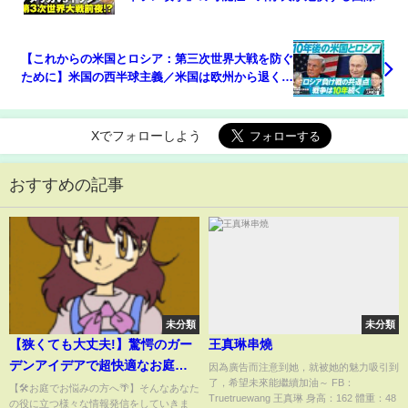
無視と日本への影響｜ABEMA的ニュースショー
【これからの米国とロシア：第三次世界大戦を防ぐ
ために】米国の西半球主義／米国は欧州から退くか
／ロシアは孤立と衰退へ向かうか／ロシア負け戦の
共通点／ゴルバチョフの言葉／プーチンの健康／戦
争は10年続く
Xでフォローしよう
おすすめの記事
未分類
未分類
【狭くても大丈夫!】驚愕のガー
王真琳串燒
デンアイデアで超快適なお庭完
因為廣告而注意到她，就被她的魅力吸引到
了，希望未來能繼續加油～ FB：
成！【外構】【ガーデニング】
【🛠お庭でお悩みの方へ🌴】そんなあなた
Truetruewang 王真琳 身高：162 體重：48
の役に立つ様々な情報発信をしていきま