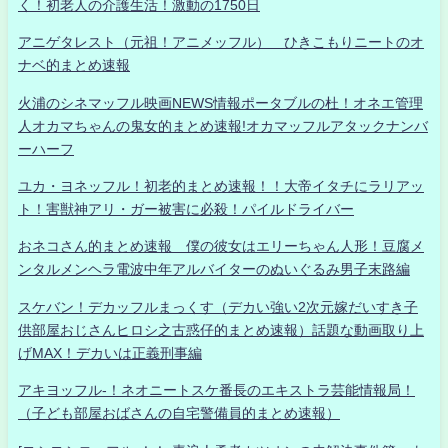
く！初老人の介護生活！激動の1750日
アニゲタレスト（元祖！アニメッフル） ひきこもりニートのオ
ナベ的まとめ速報
火浦のシネマッフル映画NEWS情報ポータブルの杜！オネエ管理
人オカマちゃんの鬼女的まとめ速報!オカマッフルアタックナンバ
ーハーフ
ユカ・ヨネッフル！初老的まとめ速報！！大帝イタチにラリアッ
ト！害獣神アリ・ガー被害に必殺！パイルドライバー
おネコさん的まとめ速報 僕の彼女はエリーちゃん人形！豆腐メ
ンタルメンヘラ電波中年アルバイターのぬいぐるみ男子末路編
スケバン！デカッフルまっくす（デカい強い2次元嫁だいすき子
供部屋おじさんヒロシ之古惑仔的まとめ速報）話題な動画取り上
げMAX！デカいは正義刑事編
アキヨッフル-！ネオニートスケ番長のエキストラ芸能情報局！
（子ども部屋おばさんの自宅警備員的まとめ速報）