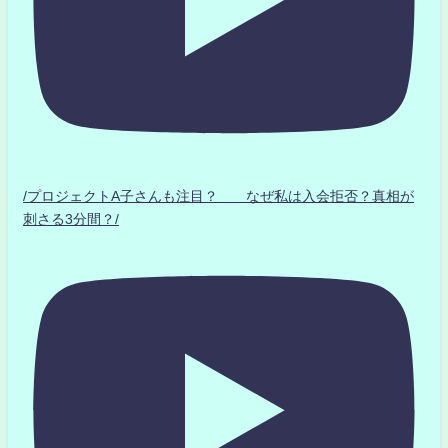
/プロジェクトA子さんも注目？ なぜ私は入会拒否？真相が
刺さる3分間？/