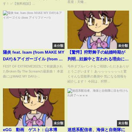
星座：天蠍...
す！ ✅【無料相談】...
未分類
未分類
陽炎 feat. Isam (from MAKE MY
【驚愕】狩野舞子の結婚時期が
DAY)＆アイガーゴイル (from ア
判明...妊娠中と言われる理由に驚
イリフドーパ)
きを隠せない...元美人バレーボー
FEST OF EXTREME2023にて初披露され
号外ダブルパンチをご視聴いただきありが
たBroken By The Screamの最新曲！ 本楽
とうございます！ あっっっっっっっと驚
ル選手とアイドルの馴れ初め...極
曲にはMAKE MY DAYか...
くそんな芸能界の裏側や 気になる情報を
秘海外旅行に言葉を失う...
紹介します！ 今回は、狩野...
未分類
未分類
eGG 動画 ゲスト：山本博
迷惑系配信者、海保と自衛隊に