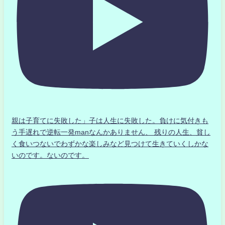
親は子育てに失敗した」子は人生に失敗した。負けに気付きも
う手遅れで逆転一発manなんかありません、 残りの人生、貧し
く食いつないでわずかな楽しみなど見つけて生きていくしかな
いのです。ないのです。