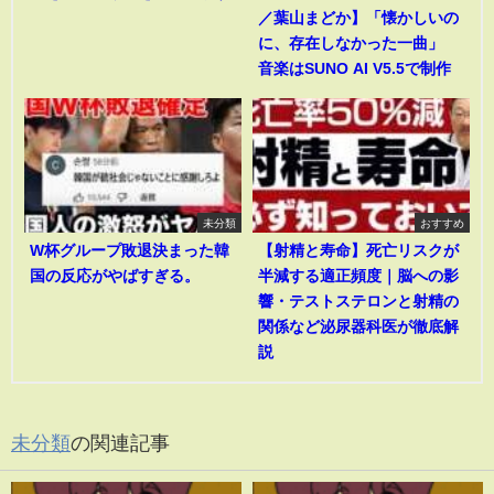
／葉山まどか】「懐かしいの
に、存在しなかった一曲」
音楽はSUNO AI V5.5で制作
未分類
おすすめ
W杯グループ敗退決まった韓
【射精と寿命】死亡リスクが
国の反応がやばすぎる。
半減する適正頻度｜脳への影
響・テストステロンと射精の
関係など泌尿器科医が徹底解
説
未分類
の関連記事