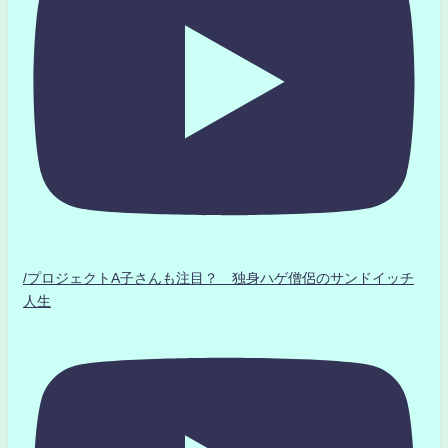
/プロジェクトA子さんも注目？ 独身ハゲ僧侶のサンドイッチ
人生