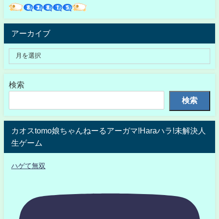
アーカイブ
検索
検索
カオスtomo娘ちゃんねーるアーガマ!Haraハラ!未解決人
生ゲーム
ハゲて無双