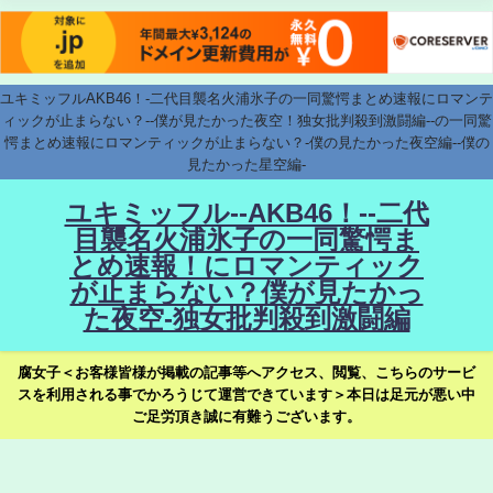
ユキミッフルAKB46！-二代目襲名火浦氷子の一同驚愕まとめ速報にロマンテ
ィックが止まらない？--僕が見たかった夜空！独女批判殺到激闘編--の一同驚
愕まとめ速報にロマンティックが止まらない？-僕の見たかった夜空編--僕の
見たかった星空編-
ユキミッフル--AKB46！--二代
目襲名火浦氷子の一同驚愕ま
とめ速報！にロマンティック
が止まらない？僕が見たかっ
た夜空-独女批判殺到激闘編
腐女子＜お客様皆様が掲載の記事等へアクセス、閲覧、こちらのサービ
スを利用される事でかろうじて運営できています＞本日は足元が悪い中
ご足労頂き誠に有難うございます。