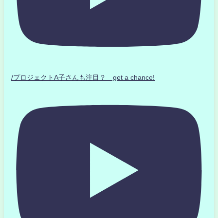
/プロジェクトA子さんも注目？ get a chance!