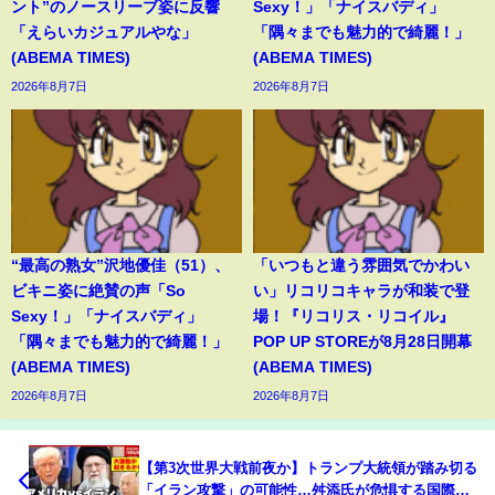
ント”のノースリーブ姿に反響
Sexy！」「ナイスバディ」
「えらいカジュアルやな」
「隅々までも魅力的で綺麗！」
(ABEMA TIMES)
(ABEMA TIMES)
2026年8月7日
2026年8月7日
“最高の熟女”沢地優佳（51）、
「いつもと違う雰囲気でかわい
ビキニ姿に絶賛の声「So
い」リコリコキャラが和装で登
Sexy！」「ナイスバディ」
場！『リコリス・リコイル』
「隅々までも魅力的で綺麗！」
POP UP STOREが8月28日開幕
(ABEMA TIMES)
(ABEMA TIMES)
2026年8月7日
2026年8月7日
【第3次世界大戦前夜か】トランプ大統領が踏み切る
「イラン攻撃」の可能性…舛添氏が危惧する国際法