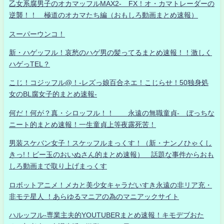
乙女系腐男子のオカマッフルMAX2- FX！オ・カマトレーダーの
逆襲！！ 極道のオカマたち編（おもしろ動画まとめ速報）
スーパーウンコ！
新・ハゲッフル！哀愁のハゲ男の髪ってるまとめ速報！！激しく
ハゲっTEL？
こじ！コジッフル@！-レズっ娘百合ネエ！こじらせ！50独身処
女のBL腐女子的まとめ速報-
何だ！何が？真・シロッフル！！ 永遠の無職童貞- ぼっちな
ニート的まとめ速報！一生童貞上等夜露死苦！
男装スケバン女子！スケッフルまっくす！（新・ナンノひゃくし
きっ!！ビー玉のおいぬさん的まとめ速報） 話題な事件からおも
しろ動画まで取り上げまっくす
ロボットアニメ！メカと美少女キャラだいすき永遠の非リア充・
非モテ星人 ！あらゆるマニアの為のマニアックサイト
ハルッフル-専業主夫的YOUTUBERまとめ速報！キモデブおた