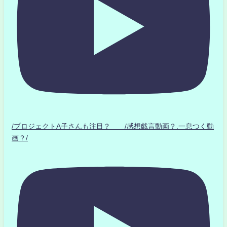
/プロジェクトA子さんも注目？ /感想戯言動画？.一息つく動
画？/