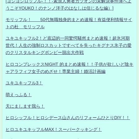
[ヨシヨシロッフル-！！-素浪人勇者カツオンの未解決事件簿へよ
うこそYOUKO！のナンノ洋子のはなしは信じるな編）]
モリッフル！ 50代無職独身的まとめ速報！有益便利情報サイ
トの杜 モリッフル
ユキユキッフル2！ど底辺的一同驚愕騒然まとめ速報！超氷河期
世代！人生の強制ロスカットですべてを失ったキグナス氷子の愛
のクリスタルキングボンビー脱出大作戦
ヒロコンプレックスNIGHT 的まとめ速報！！子供が欲しいど陰キ
ャアラフィフ女子のめざせ！専業主婦！婚活計画編
ユキユキッフル3！
萌えっふる！
天にまします我ら！
ヒロシッフル！ヒロシデース山さんのリフォームひとりDIY！！
ヒロユキユキッフルMAX！スーパークッキング！