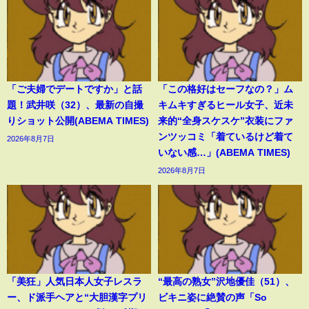
「ご夫婦でデートですか」と話
「この格好はセーフなの？」ム
題！武井咲（32）、最新の自撮
キムキすぎるヒール女子、近未
りショット公開(ABEMA TIMES)
来的“全身スケスケ”衣装にファ
ンツッコミ「着ているけど着て
2026年8月7日
いない感…」(ABEMA TIMES)
2026年8月7日
「美狂」人気日本人女子レスラ
“最高の熟女”沢地優佳（51）、
ー、ド派手ヘアと“大胆漢字プリ
ビキニ姿に絶賛の声「So