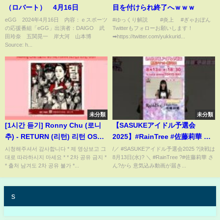
（ロバート） 4月16日
目を付けられ終了へｗｗｗ
eGG 2024年4月16日 内容：ｅスポーツ
#ゆっくり解説 #炎上 #ぎゃおぽん
の応援番組「eGG」出演者：DAIGO 武
Twitterもフォローお願いします！
田玲奈 五関晃一 岸大河 山本博
➡https://twitter.com/yukkurid...
Source: h...
未分類
未分類
[1시간 듣기] Ronny Chu (로니
【SASUKEアイドル予選会
추) - RETURN (리턴) 리턴 OST 1
2025】#RainTree #佐藤莉華 の
시간 듣기
意気込みは？ #水野乃愛 も応援
시청해주셔서 감사합니다 * 제 영상보고 그
/／ #SASUKEアイドル予選会2025 ?決戦は
대로 따라하시지 마세요 * * 2차 공유 금지 *
8月13日(水)? ＼ #RainTree ?#佐藤莉華 さ
に駆けつけます！【決戦は8月13
* 출처 남겨도 2차 공유 불가 *...
ん?から 意気込み動画が届き...
日(水)】
s