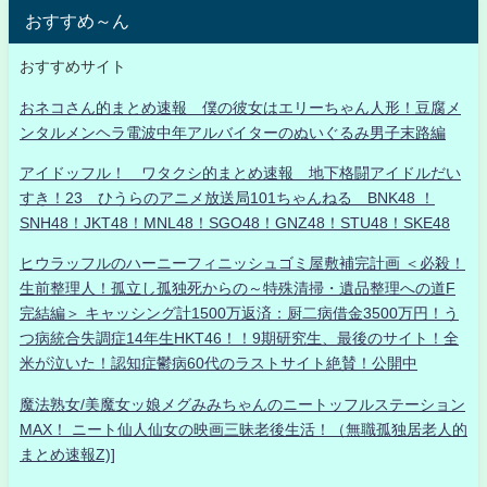
おすすめ～ん
おすすめサイト
おネコさん的まとめ速報 僕の彼女はエリーちゃん人形！豆腐メ
ンタルメンヘラ電波中年アルバイターのぬいぐるみ男子末路編
アイドッフル！ ワタクシ的まとめ速報 地下格闘アイドルだい
すき！23 ひうらのアニメ放送局101ちゃんねる BNK48 ！
SNH48！JKT48！MNL48！SGO48！GNZ48！STU48！SKE48
ヒウラッフルのハーニーフィニッシュゴミ屋敷補完計画 ＜必殺！
生前整理人！孤立し孤独死からの～特殊清掃・遺品整理への道F
完結編＞ キャッシング計1500万返済：厨二病借金3500万円！う
つ病統合失調症14年生HKT46！！9期研究生、最後のサイト！全
米が泣いた！認知症鬱病60代のラストサイト絶賛！公開中
魔法熟女/美魔女ッ娘メグみみちゃんのニートッフルステーション
MAX！ ニート仙人仙女の映画三昧老後生活！（無職孤独居老人的
まとめ速報Z)]