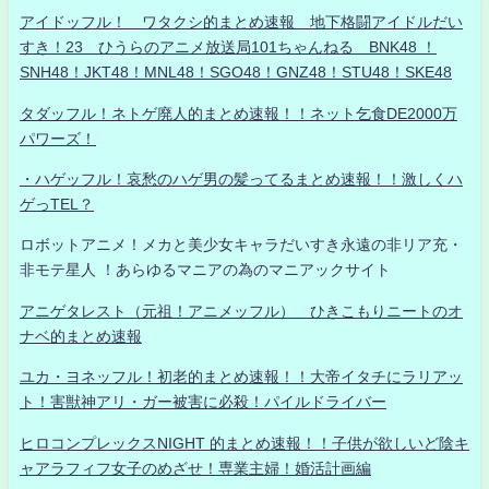
アイドッフル！ ワタクシ的まとめ速報 地下格闘アイドルだい
すき！23 ひうらのアニメ放送局101ちゃんねる BNK48 ！
SNH48！JKT48！MNL48！SGO48！GNZ48！STU48！SKE48
タダッフル！ネトゲ廃人的まとめ速報！！ネット乞食DE2000万
パワーズ！
・ハゲッフル！哀愁のハゲ男の髪ってるまとめ速報！！激しくハ
ゲっTEL？
ロボットアニメ！メカと美少女キャラだいすき永遠の非リア充・
非モテ星人 ！あらゆるマニアの為のマニアックサイト
アニゲタレスト（元祖！アニメッフル） ひきこもりニートのオ
ナベ的まとめ速報
ユカ・ヨネッフル！初老的まとめ速報！！大帝イタチにラリアッ
ト！害獣神アリ・ガー被害に必殺！パイルドライバー
ヒロコンプレックスNIGHT 的まとめ速報！！子供が欲しいど陰キ
ャアラフィフ女子のめざせ！専業主婦！婚活計画編