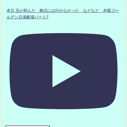
本日 兄が死んだ 葬式には行かなかった などなど 木曜ゴー
ルデン日浦劇場パート7