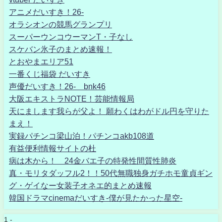
アニメだいすき！26-
オラシオンの競馬グランプリ
スーパーウンコウーマンT・子なし
スケバン氷子のまとめ速報！
とおやまエリア51
一番くじ福袋 だいすき
声優だいすき！26- bnk46
大阪エキストラNOTE！芸能情報局
天にまします我らが父よ！ 願わくはわがドル円を守りた
まえ！
実録パチンコ梁山泊！パチンコakb108道
有益便利情報サイトの杜
病は木から！ 24金バエ子の特発性間質性肺炎
真・モリタダッフル2！！50代無職独身ガチホモ童貞ギン
グ・ゲイなー女装子オネエ的まとめ速報
韓国ドラマcinemaだいすき-僕が見たかった星空-
1 -