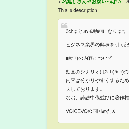
7:
名無しさん＠お腹いっぱい
2
This is description
2chまとめ風動画になります
ビジネス業界の興味を引く
■動画の内容について
動画のシナリオは2ch(5c
内容は分かりやすくするた
夫しております。
なお、誹謗中傷並びに著作
VOICEVOX:四国めたん