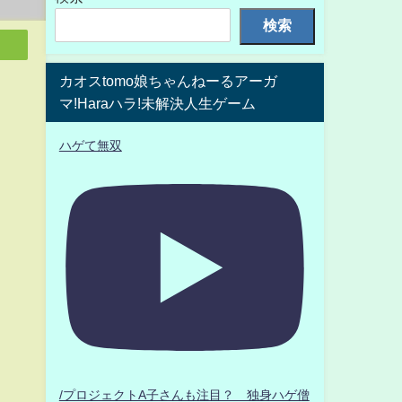
検索
カオスtomo娘ちゃんねーるアーガ
マ!Haraハラ!未解決人生ゲーム
ハゲて無双
/プロジェクトA子さんも注目？ 独身ハゲ僧