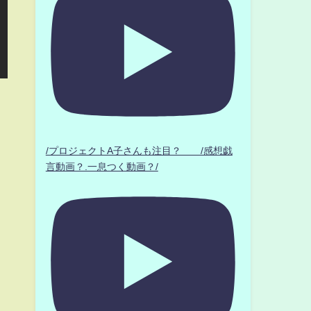
/プロジェクトA子さんも注目？ /感想戯
言動画？.一息つく動画？/