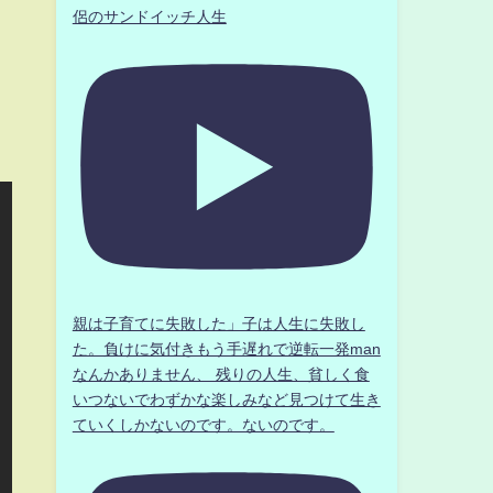
侶のサンドイッチ人生
親は子育てに失敗した」子は人生に失敗し
た。負けに気付きもう手遅れで逆転一発man
なんかありません、 残りの人生、貧しく食
いつないでわずかな楽しみなど見つけて生き
ていくしかないのです。ないのです。