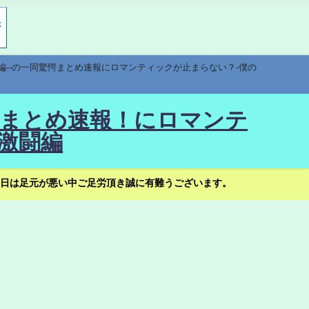
編--の一同驚愕まとめ速報にロマンティックが止まらない？-僕の
驚愕まとめ速報！にロマンテ
激闘編
日は足元が悪い中ご足労頂き誠に有難うございます。