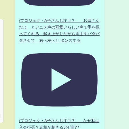
/プロジェクトA子さんも注目？ お母さん
だよ とアニメ声の可愛いらしい声で手を振
ってくれる 起き上がりながら両手をパタパ
タさせて 右へ左へと ダンスする
/プロジェクトA子さんも注目？ なぜ私は
入会拒否？真相が刺さる3分間？/