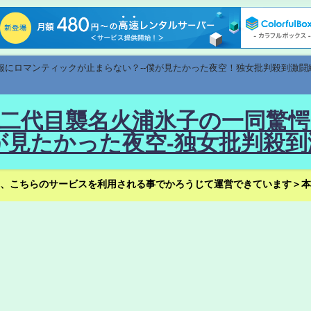
速報にロマンティックが止まらない？--僕が見たかった夜空！独女批判殺到激闘
！--二代目襲名火浦氷子の一同
見たかった夜空-独女批判殺到
、こちらのサービスを利用される事でかろうじて運営できています＞本