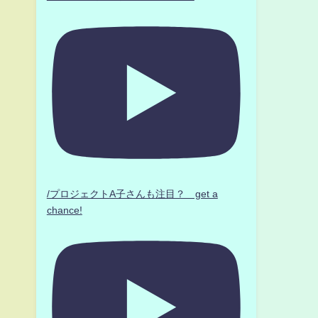
/プロジェクトA子さんも注目？ get a
chance!