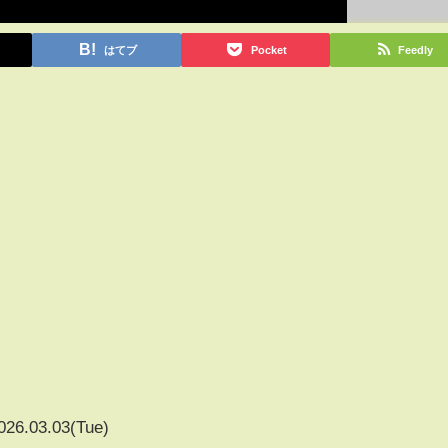
はてブ
Pocket
Feedly
026.03.03(Tue)