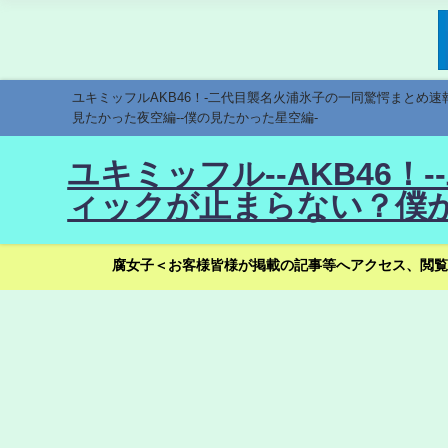
ユキミッフルAKB46！-二代目襲名火浦氷子の一同驚愕まとめ
見たかった夜空編--僕の見たかった星空編-
ユキミッフル--AKB46
ィックが止まらない？僕が
腐女子＜お客様皆様が掲載の記事等へアクセス、閲覧