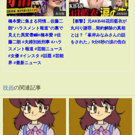
未分類
AKB48
橋本愛に集まる同情…佐藤二
【衝撃】元AKB48花田藍衣が
朗“ハラスメント報道”の裏で
丸刈り謝罪…契約解除の真相
見えた異変😨📸#橋本愛 #佐
とは？「峯岸みなみさんの話
藤二朗 #夫婦別姓刑事 #ハラ
をされた」9分8秒の涙の告白
スメント報道 #芸能ニュース
#女優 #インスタ #話題 #芸能
界 #最新ニュース
映画
の関連記事