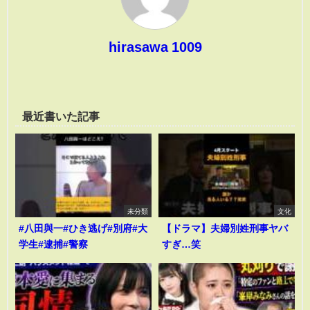
hirasawa 1009
最近書いた記事
未分類
文化
#八田與一#ひき逃げ#別府#大
【ドラマ】夫婦別姓刑事ヤバ
学生#逮捕#警察
すぎ…笑