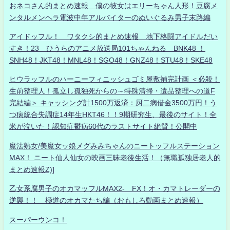
おネコさん的まとめ速報 僕の彼女はエリーちゃん人形！豆腐メ
ンタルメンヘラ電波中年アルバイターのぬいぐるみ男子末路編
アイドッフル！ ワタクシ的まとめ速報 地下格闘アイドルだい
すき！23 ひうらのアニメ放送局101ちゃんねる BNK48 ！
SNH48！JKT48！MNL48！SGO48！GNZ48！STU48！SKE48
ヒウラッフルのハーニーフィニッシュゴミ屋敷補完計画 ＜必殺！
生前整理人！孤立し孤独死からの～特殊清掃・遺品整理への道F
完結編＞ キャッシング計1500万返済：厨二病借金3500万円！う
つ病統合失調症14年生HKT46！！9期研究生、最後のサイト！全
米が泣いた！認知症鬱病60代のラストサイト絶賛！公開中
魔法熟女/美魔女ッ娘メグみみちゃんのニートッフルステーション
MAX！ ニート仙人仙女の映画三昧老後生活！（無職孤独居老人的
まとめ速報Z)]
乙女系腐男子のオカマッフルMAX2- FX！オ・カマトレーダーの
逆襲！！ 極道のオカマたち編（おもしろ動画まとめ速報）
スーパーウンコ！