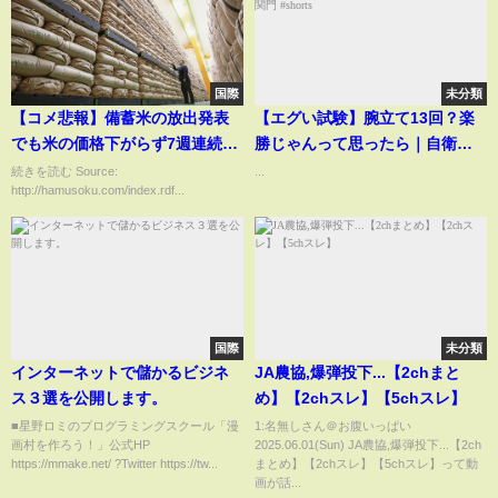
国際
未分類
【コメ悲報】備蓄米の放出発表
【エグい試験】腕立て13回？楽
でも米の価格下がらず7週連続で
勝じゃんって思ったら｜自衛隊
上昇
レンジャーになるための関門
続きを読む Source:
...
http://hamusoku.com/index.rdf...
#shorts
国際
未分類
インターネットで儲かるビジネ
JA農協,爆弾投下...【2chまと
ス３選を公開します。
め】【2chスレ】【5chスレ】
■星野ロミのプログラミングスクール「漫
1:名無しさん＠お腹いっぱい
画村を作ろう！」公式HP
2025.06.01(Sun) JA農協,爆弾投下...【2ch
https://mmake.net/ ?Twitter https://tw...
まとめ】【2chスレ】【5chスレ】って動
画が話...