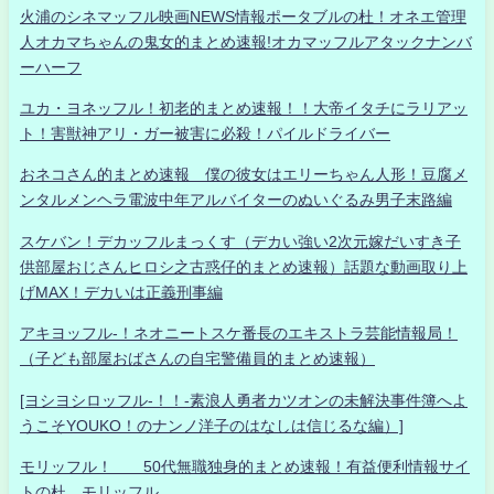
火浦のシネマッフル映画NEWS情報ポータブルの杜！オネエ管理
人オカマちゃんの鬼女的まとめ速報!オカマッフルアタックナンバ
ーハーフ
ユカ・ヨネッフル！初老的まとめ速報！！大帝イタチにラリアッ
ト！害獣神アリ・ガー被害に必殺！パイルドライバー
おネコさん的まとめ速報 僕の彼女はエリーちゃん人形！豆腐メ
ンタルメンヘラ電波中年アルバイターのぬいぐるみ男子末路編
スケバン！デカッフルまっくす（デカい強い2次元嫁だいすき子
供部屋おじさんヒロシ之古惑仔的まとめ速報）話題な動画取り上
げMAX！デカいは正義刑事編
アキヨッフル-！ネオニートスケ番長のエキストラ芸能情報局！
（子ども部屋おばさんの自宅警備員的まとめ速報）
[ヨシヨシロッフル-！！-素浪人勇者カツオンの未解決事件簿へよ
うこそYOUKO！のナンノ洋子のはなしは信じるな編）]
モリッフル！ 50代無職独身的まとめ速報！有益便利情報サイ
トの杜 モリッフル