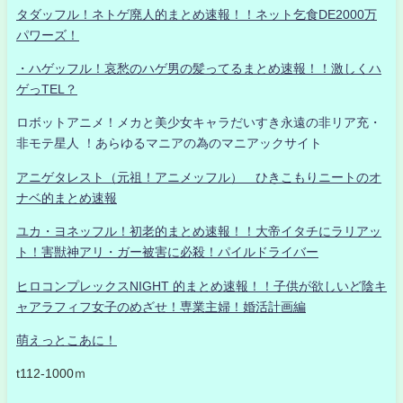
タダッフル！ネトゲ廃人的まとめ速報！！ネット乞食DE2000万
パワーズ！
・ハゲッフル！哀愁のハゲ男の髪ってるまとめ速報！！激しくハ
ゲっTEL？
ロボットアニメ！メカと美少女キャラだいすき永遠の非リア充・
非モテ星人 ！あらゆるマニアの為のマニアックサイト
アニゲタレスト（元祖！アニメッフル） ひきこもりニートのオ
ナベ的まとめ速報
ユカ・ヨネッフル！初老的まとめ速報！！大帝イタチにラリアッ
ト！害獣神アリ・ガー被害に必殺！パイルドライバー
ヒロコンプレックスNIGHT 的まとめ速報！！子供が欲しいど陰キ
ャアラフィフ女子のめざせ！専業主婦！婚活計画編
萌えっとこあに！
t112-1000ｍ