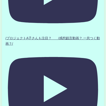
/プロジェクトA子さんも注目？ /感想戯言動画？.一息つく動
画？/