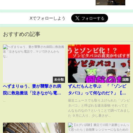
Xでフォローしよう
おすすめの記事
未分類
国際
へずまりゅう、妻が襲撃され病
ずんだもんと学ぶ 「「ゾンビ
院に救急搬送「泣きながら電話
タバコ」って何なのだ？」【ゆ
で…マジで許さんからな」
っくり+ずんだもん#79】
...
最近ニュースでも取り上げられた「ゾンビ
タバコ」と呼ばれる違法薬物 それってど
んなものなの？ということで調べてみまし
た ９月に入り、少し暑さが...