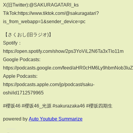
X(旧Twitter):@SAKURAGATARI_ks
TikTok:https://www.tiktok.com/@sakuragatari?
is_from_webapp=1&sender_device=pc
【さくおし(旧ラジオ)】
Spotify：
https://open.spotify.com/show/2ps3YoViL2N6Ta3xTlo11m
Google Podcasts:
https://podcasts.google.com/feed/aHR0cHM6Ly9hbmNob3
Apple Podcasts:
https://podcasts.apple.com/jp/podcast/saku-
oshi/id1712579965
#櫻坂46 #櫻坂46_光源 #sakurazaka46 #櫻坂四期生
powered by
Auto Youtube Summarize