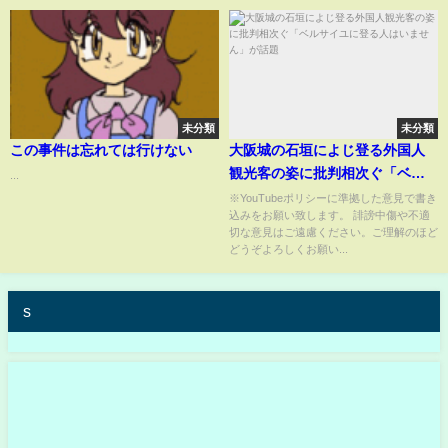
未分類
未分類
この事件は忘れては行けない
大阪城の石垣によじ登る外国人
観光客の姿に批判相次ぐ「ベル
...
サイユに登る人はいません」が
※YouTubeポリシーに準拠した意見で書き
込みをお願い致します。 誹謗中傷や不適
話題
切な意見はご遠慮ください。ご理解のほど
どうぞよろしくお願い...
s