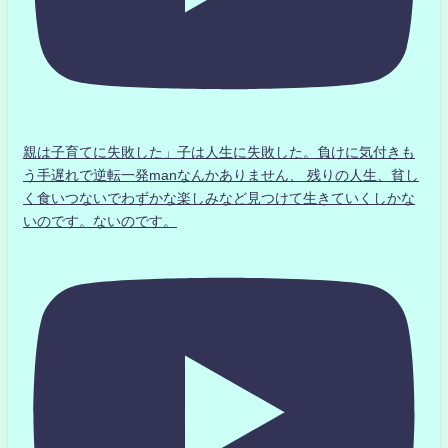
親は子育てに失敗した」子は人生に失敗した。負けに気付きも
う手遅れで逆転一発manなんかありません、 残りの人生、貧し
く食いつないでわずかな楽しみなど見つけて生きていくしかな
いのです。ないのです。