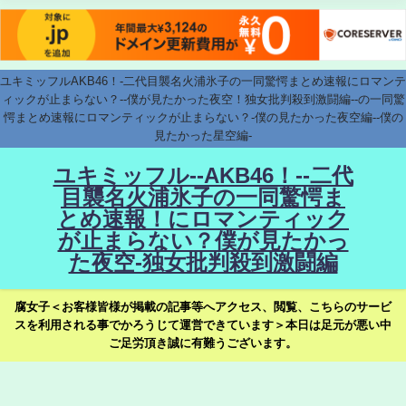
ユキミッフルAKB46！-二代目襲名火浦氷子の一同驚愕まとめ速報にロマンテ
ィックが止まらない？--僕が見たかった夜空！独女批判殺到激闘編--の一同驚
愕まとめ速報にロマンティックが止まらない？-僕の見たかった夜空編--僕の
見たかった星空編-
ユキミッフル--AKB46！--二代
目襲名火浦氷子の一同驚愕ま
とめ速報！にロマンティック
が止まらない？僕が見たかっ
た夜空-独女批判殺到激闘編
腐女子＜お客様皆様が掲載の記事等へアクセス、閲覧、こちらのサービ
スを利用される事でかろうじて運営できています＞本日は足元が悪い中
ご足労頂き誠に有難うございます。