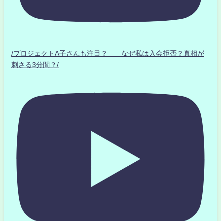
/プロジェクトA子さんも注目？ なぜ私は入会拒否？真相が
刺さる3分間？/