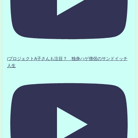
/プロジェクトA子さんも注目？ 独身ハゲ僧侶のサンドイッチ
人生