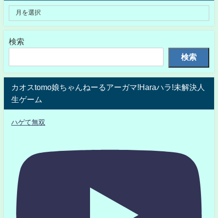
検索
検索
カオスtomo娘ちゃんねーるアーガマ!Haraハラ!未解決人
生ゲーム
ハゲて無双