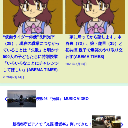
“仮面ライダー俳優”長田光平
「家に帰ってから話します」水
（28）、現在の職業につながっ
谷豊（73）、娘・趣里（35）と
ていることは「失敗」と明かす
初共演 親子で爆笑のやり取り交
500人の子どもたちに特別授業
わす(ABEMA TIMES)
「いろいろなことにチャレンジ
2026年7月13日
してほしい」(ABEMA TIMES)
2026年7月14日
櫻坂46 『光源』 MUSIC VIDEO
新宿都庁ピアノで『光源/櫻坂46』弾いてきた！