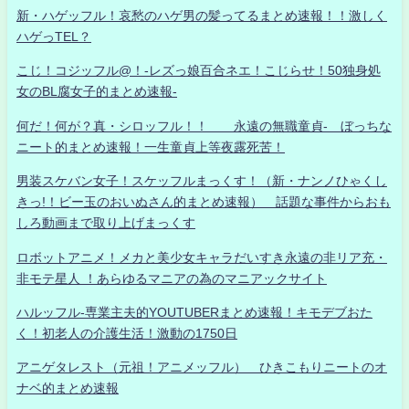
新・ハゲッフル！哀愁のハゲ男の髪ってるまとめ速報！！激しく
ハゲっTEL？
こじ！コジッフル@！-レズっ娘百合ネエ！こじらせ！50独身処
女のBL腐女子的まとめ速報-
何だ！何が？真・シロッフル！！ 永遠の無職童貞- ぼっちな
ニート的まとめ速報！一生童貞上等夜露死苦！
男装スケバン女子！スケッフルまっくす！（新・ナンノひゃくし
きっ!！ビー玉のおいぬさん的まとめ速報） 話題な事件からおも
しろ動画まで取り上げまっくす
ロボットアニメ！メカと美少女キャラだいすき永遠の非リア充・
非モテ星人 ！あらゆるマニアの為のマニアックサイト
ハルッフル-専業主夫的YOUTUBERまとめ速報！キモデブおた
く！初老人の介護生活！激動の1750日
アニゲタレスト（元祖！アニメッフル） ひきこもりニートのオ
ナベ的まとめ速報