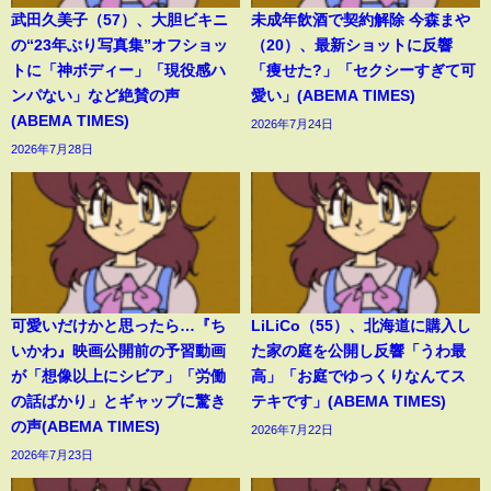
武田久美子（57）、大胆ビキニ
未成年飲酒で契約解除 今森まや
の“23年ぶり写真集”オフショッ
（20）、最新ショットに反響
トに「神ボディー」「現役感ハ
「痩せた?」「セクシーすぎて可
ンパない」など絶賛の声
愛い」(ABEMA TIMES)
(ABEMA TIMES)
2026年7月24日
2026年7月28日
可愛いだけかと思ったら…『ち
LiLiCo（55）、北海道に購入し
いかわ』映画公開前の予習動画
た家の庭を公開し反響「うわ最
が「想像以上にシビア」「労働
高」「お庭でゆっくりなんてス
の話ばかり」とギャップに驚き
テキです」(ABEMA TIMES)
の声(ABEMA TIMES)
2026年7月22日
2026年7月23日