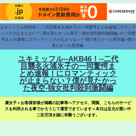
ユキミッフルAKB46！-二代目襲名火浦氷子の一同驚愕まとめ速報にロマンテ
ィックが止まらない？--僕が見たかった夜空！独女批判殺到激闘編--の一同驚
愕まとめ速報にロマンティックが止まらない？-僕の見たかった夜空編--僕の
見たかった星空編-
ユキミッフル--AKB46！--二代
目襲名火浦氷子の一同驚愕ま
とめ速報！にロマンティック
が止まらない？僕が見たかっ
た夜空-独女批判殺到激闘編
腐女子＜お客様皆様が掲載の記事等へアクセス、閲覧、こちらのサービ
スを利用される事でかろうじて運営できています＞本日は足元が悪い中
ご足労頂き誠に有難うございます。