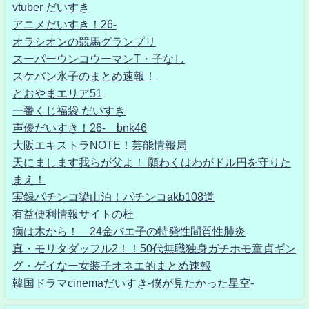
vtuber だいすき
アニメだいすき！26-
オラシオンの競馬グランプリ
スーパーウンコウーマンT・子なし
スケバン氷子のまとめ速報！
とおやまエリア51
一番くじ福袋 だいすき
声優だいすき！26- bnk46
大阪エキストラNOTE！芸能情報局
天にまします我らが父よ！ 願わくはわがドル円を守りた
まえ！
実録パチンコ梁山泊！パチンコakb108道
有益便利情報サイトの杜
病は木から！ 24金バエ子の特発性間質性肺炎
真・モリタダッフル2！！50代無職独身ガチホモ童貞ギン
グ・ゲイなー女装子オネエ的まとめ速報
韓国ドラマcinemaだいすき-僕が見たかった星空-