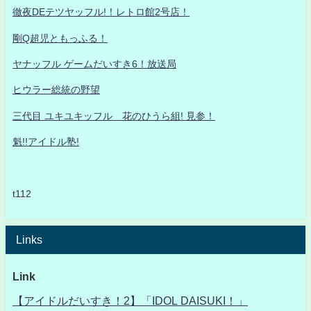
徹夜DEテツヤッフル!！レトロ館2号店！
剛Q超児ともっふる！
ヤナッフル ゲームだいすき6！放送局
ヒウラー総統の野望
三代目 ユキユキッフル 花のひうら組! 見参！
魁!!アイドル塾!
t112
Links
Link
【アイドルだいすき！2】「IDOL DAISUKI！」