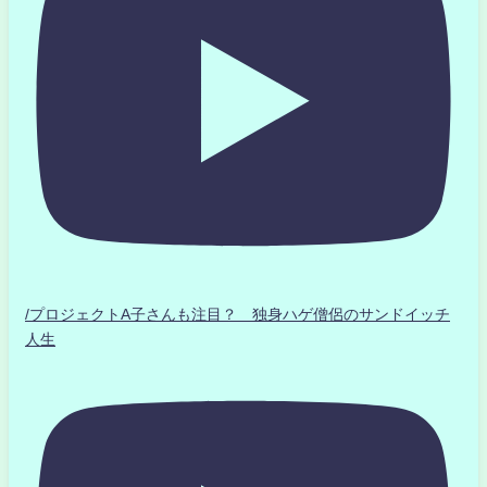
/プロジェクトA子さんも注目？ 独身ハゲ僧侶のサンドイッチ
人生