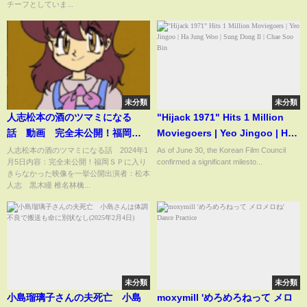
チーフとしていま...
未分類
未分類
人志松本の酒のツマミになる
"Hijack 1971" Hits 1 Million
話 動画 完全未公開！福岡Ｓ
Moviegoers | Yeo Jingoo | Ha
Ｐ 1月5日
Jung Woo | Sung Dong Il |
人志松本の酒のツマミになる話 2024年1
As of June 30, the Korean Film Council
月5日内容：完全未公開！福岡ＳＰに入り
confirmed a significant milesto...
Chae Soo Bin
きらなかった映像を一挙公開出演者：松本
人志 黒木瞳 椎名林檎...
未分類
未分類
小島瑠璃子さんの夫死亡 小島
moxymill 'めろめろねって メロ