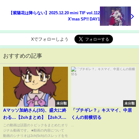
【紫陽花は降らない】2025.12.20 mini TIF vol.112
X'mas SP!! DAY1
Xでフォローしよう
おすすめの記事
未分類
未分類
Aマッソ加納さん(35)、盛大に終
「ブチギレ？」キスマイ、中居
わる…【2chまとめ】【2chス
くんの前横切る
レ】【5chスレ】
この動画は話題のトピックをまとめたオリ
...
ジナル動画です。 ■動画の内容について
動画のシナリオは2ch(5ch)のスレッドをモ