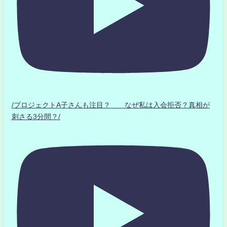
/プロジェクトA子さんも注目？ なぜ私は入会拒否？真相が
刺さる3分間？/