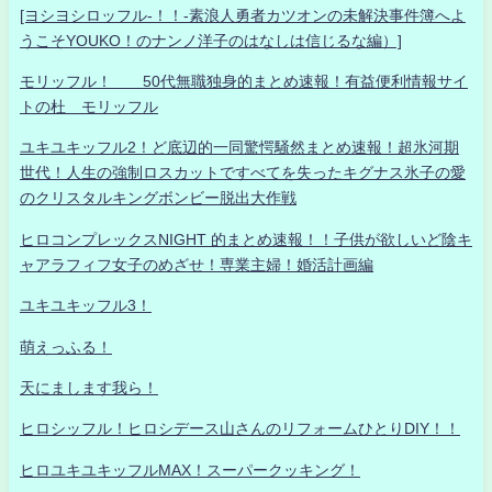
[ヨシヨシロッフル-！！-素浪人勇者カツオンの未解決事件簿へよ
うこそYOUKO！のナンノ洋子のはなしは信じるな編）]
モリッフル！ 50代無職独身的まとめ速報！有益便利情報サイ
トの杜 モリッフル
ユキユキッフル2！ど底辺的一同驚愕騒然まとめ速報！超氷河期
世代！人生の強制ロスカットですべてを失ったキグナス氷子の愛
のクリスタルキングボンビー脱出大作戦
ヒロコンプレックスNIGHT 的まとめ速報！！子供が欲しいど陰キ
ャアラフィフ女子のめざせ！専業主婦！婚活計画編
ユキユキッフル3！
萌えっふる！
天にまします我ら！
ヒロシッフル！ヒロシデース山さんのリフォームひとりDIY！！
ヒロユキユキッフルMAX！スーパークッキング！