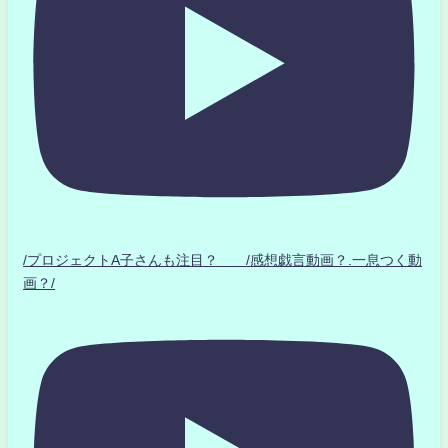
/プロジェクトA子さんも注目？ /感想戯言動画？.一息つく動
画？/