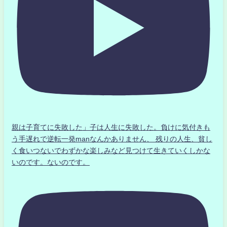
親は子育てに失敗した」子は人生に失敗した。負けに気付きも
う手遅れで逆転一発manなんかありません、 残りの人生、貧し
く食いつないでわずかな楽しみなど見つけて生きていくしかな
いのです。ないのです。