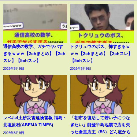
通信高校の数学、ガチでヤバす
トクリュウのボス、怖すぎるｗ
ぎるｗｗｗ【2chまとめ】【2ch
ｗｗ【2chまとめ】【2chスレ】
スレ】【5chスレ】
【5chスレ】
2026年8月9日
2026年8月9日
レベル4土砂災害危険警報 福島・
「朝市を復活して若い子につな
北塩原村(ABEMA TIMES)
ぎたい」能登半島地震で店を失
った食堂店主（56）どん底から
2026年8月9日