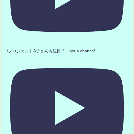
/プロジェクトA子さんも注目？ get a chance!