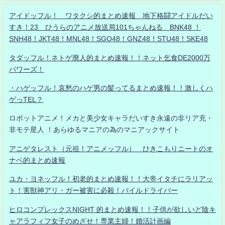
アイドッフル！ ワタクシ的まとめ速報 地下格闘アイドルだい
すき！23 ひうらのアニメ放送局101ちゃんねる BNK48 ！
SNH48！JKT48！MNL48！SGO48！GNZ48！STU48！SKE48
タダッフル！ネトゲ廃人的まとめ速報！！ネット乞食DE2000万
パワーズ！
・ハゲッフル！哀愁のハゲ男の髪ってるまとめ速報！！激しくハ
ゲっTEL？
ロボットアニメ！メカと美少女キャラだいすき永遠の非リア充・
非モテ星人 ！あらゆるマニアの為のマニアックサイト
アニゲタレスト（元祖！アニメッフル） ひきこもりニートのオ
ナベ的まとめ速報
ユカ・ヨネッフル！初老的まとめ速報！！大帝イタチにラリアッ
ト！害獣神アリ・ガー被害に必殺！パイルドライバー
ヒロコンプレックスNIGHT 的まとめ速報！！子供が欲しいど陰キ
ャアラフィフ女子のめざせ！専業主婦！婚活計画編