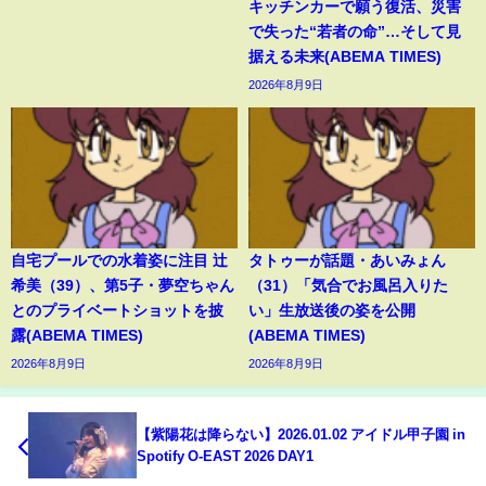
キッチンカーで願う復活、災害
で失った“若者の命”…そして見
据える未来(ABEMA TIMES)
2026年8月9日
自宅プールでの水着姿に注目 辻
タトゥーが話題・あいみょん
希美（39）、第5子・夢空ちゃん
（31）「気合でお風呂入りた
とのプライベートショットを披
い」生放送後の姿を公開
露(ABEMA TIMES)
(ABEMA TIMES)
2026年8月9日
2026年8月9日
【紫陽花は降らない】2026.01.02 アイドル甲子園 in
Spotify O-EAST 2026 DAY1