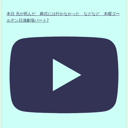
本日 兄が死んだ 葬式には行かなかった などなど 木曜ゴー
ルデン日浦劇場パート7