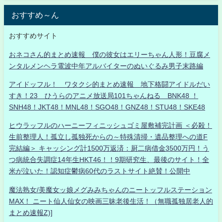
おすすめ～ん
おすすめサイト
おネコさん的まとめ速報 僕の彼女はエリーちゃん人形！豆腐メ
ンタルメンヘラ電波中年アルバイターのぬいぐるみ男子末路編
アイドッフル！ ワタクシ的まとめ速報 地下格闘アイドルだい
すき！23 ひうらのアニメ放送局101ちゃんねる BNK48 ！
SNH48！JKT48！MNL48！SGO48！GNZ48！STU48！SKE48
ヒウラッフルのハーニーフィニッシュゴミ屋敷補完計画 ＜必殺！
生前整理人！孤立し孤独死からの～特殊清掃・遺品整理への道F
完結編＞ キャッシング計1500万返済：厨二病借金3500万円！う
つ病統合失調症14年生HKT46！！9期研究生、最後のサイト！全
米が泣いた！認知症鬱病60代のラストサイト絶賛！公開中
魔法熟女/美魔女ッ娘メグみみちゃんのニートッフルステーション
MAX！ ニート仙人仙女の映画三昧老後生活！（無職孤独居老人的
まとめ速報Z)]