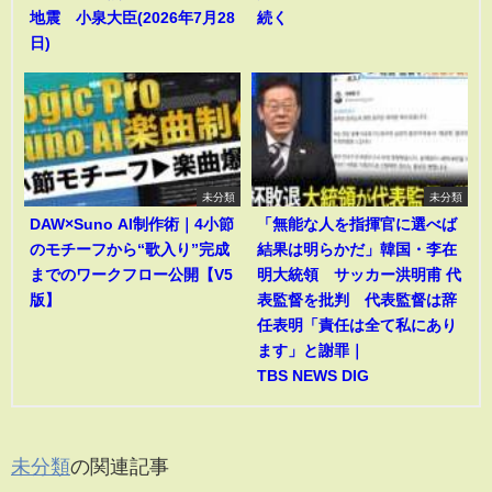
地震 小泉大臣(2026年7月28
続く
日)
未分類
未分類
DAW×Suno AI制作術｜4小節
「無能な人を指揮官に選べば
のモチーフから“歌入り”完成
結果は明らかだ」韓国・李在
までのワークフロー公開【V5
明大統領 サッカー洪明甫 代
版】
表監督を批判 代表監督は辞
任表明「責任は全て私にあり
ます」と謝罪｜
TBS NEWS DIG
未分類
の関連記事