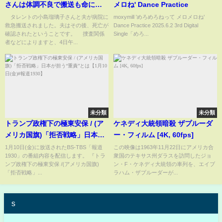
さんは体調不良で搬送も命に別
メロね' Dance Practice
状なし(2025年2月4日)
タレントの小島瑠璃子さんと夫が病院に
moxymill 'めろめろねって メロメロね'
救急搬送されました。夫はその後、死亡が
Dance Practice 2025.6.2 3rd Digital
確認されたということです。 捜査関係
Single「めろ...
者などによりますと、4日午...
未分類
未分類
トランプ政権下の極東安保 / (ア
ケネディ大統領暗殺 ザプルーダ
メリカ国旗)「拒否戦略」日本が
ー・フィルム [4K, 60fps]
担う“重責”とは【1月10日(金)#
1月10日(金)に放送されたBS-TBS「報道
この映像は1963年11月22日にアメリカ合
1930」の番組内容を配信します。 『トラ
衆国のテキサス州ダラスを訪問したジョ
報道1930】
ンプ政権下の極東安保 /(アメリカ国旗)
ン・F・ケネディ大統領の車列を、エイブ
「拒否戦略」...
ラハム・ザプルーダーが...
s