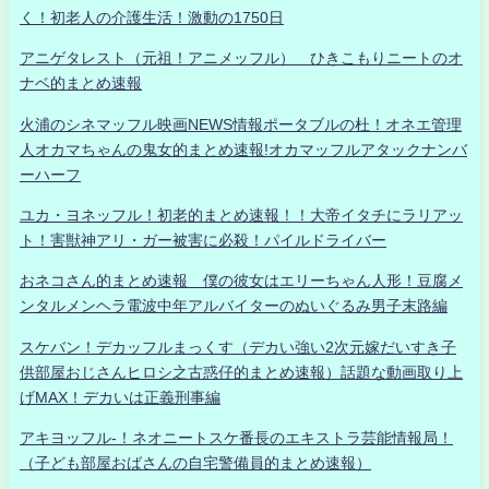
く！初老人の介護生活！激動の1750日
アニゲタレスト（元祖！アニメッフル） ひきこもりニートのオ
ナベ的まとめ速報
火浦のシネマッフル映画NEWS情報ポータブルの杜！オネエ管理
人オカマちゃんの鬼女的まとめ速報!オカマッフルアタックナンバ
ーハーフ
ユカ・ヨネッフル！初老的まとめ速報！！大帝イタチにラリアッ
ト！害獣神アリ・ガー被害に必殺！パイルドライバー
おネコさん的まとめ速報 僕の彼女はエリーちゃん人形！豆腐メ
ンタルメンヘラ電波中年アルバイターのぬいぐるみ男子末路編
スケバン！デカッフルまっくす（デカい強い2次元嫁だいすき子
供部屋おじさんヒロシ之古惑仔的まとめ速報）話題な動画取り上
げMAX！デカいは正義刑事編
アキヨッフル-！ネオニートスケ番長のエキストラ芸能情報局！
（子ども部屋おばさんの自宅警備員的まとめ速報）