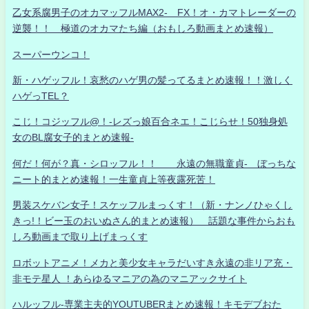
乙女系腐男子のオカマッフルMAX2- FX！オ・カマトレーダーの
逆襲！！ 極道のオカマたち編（おもしろ動画まとめ速報）
スーパーウンコ！
新・ハゲッフル！哀愁のハゲ男の髪ってるまとめ速報！！激しく
ハゲっTEL？
こじ！コジッフル@！-レズっ娘百合ネエ！こじらせ！50独身処
女のBL腐女子的まとめ速報-
何だ！何が？真・シロッフル！！ 永遠の無職童貞- ぼっちな
ニート的まとめ速報！一生童貞上等夜露死苦！
男装スケバン女子！スケッフルまっくす！（新・ナンノひゃくし
きっ!！ビー玉のおいぬさん的まとめ速報） 話題な事件からおも
しろ動画まで取り上げまっくす
ロボットアニメ！メカと美少女キャラだいすき永遠の非リア充・
非モテ星人 ！あらゆるマニアの為のマニアックサイト
ハルッフル-専業主夫的YOUTUBERまとめ速報！キモデブおた