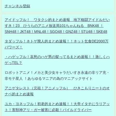
チャンネル登録
アイドッフル！ ワタクシ的まとめ速報 地下格闘アイドルだい
すき！23 ひうらのアニメ放送局101ちゃんねる BNK48 ！
SNH48！JKT48！MNL48！SGO48！GNZ48！STU48！SKE48
タダッフル！ネトゲ廃人的まとめ速報！！ネット乞食DE2000万
パワーズ！
・ハゲッフル！哀愁のハゲ男の髪ってるまとめ速報！！激しくハ
ゲっTEL？
ロボットアニメ！メカと美少女キャラだいすき永遠の非リア充・
非モテ星人 ！あらゆるマニアの為のマニアックサイト
アニゲタレスト（元祖！アニメッフル） ひきこもりニートのオ
ナベ的まとめ速報
ユカ・ヨネッフル！初老的まとめ速報！！大帝イタチにラリアッ
ト！害獣神アリ・ガー被害に必殺！パイルドライバー