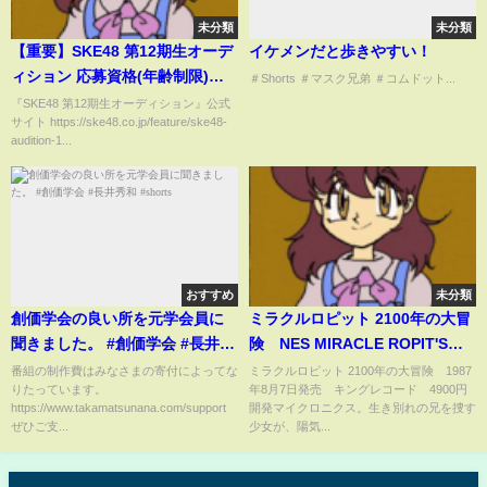
未分類
未分類
【重要】SKE48 第12期生オーデ
イケメンだと歩きやすい！
ィション 応募資格(年齢制限)が
＃Shorts ＃マスク兄弟 ＃コムドット...
18歳になった意味
『SKE48 第12期生オーディション』公式
サイト https://ske48.co.jp/feature/ske48-
audition-1...
おすすめ
未分類
創価学会の良い所を元学会員に
ミラクルロピット 2100年の大冒
聞きました。 #創価学会 #長井秀
険 NES MIRACLE ROPIT'S
和 #shorts
BGM
番組の制作費はみなさまの寄付によってな
ミラクルロピット 2100年の大冒険 1987
りたっています。
年8月7日発売 キングレコード 4900円
https://www.takamatsunana.com/support
開発マイクロニクス。生き別れの兄を捜す
ぜひご支...
少女が、陽気...