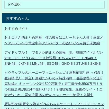
おすすめ～ん
おすすめサイト
おネコさん的まとめ速報 僕の彼女はエリーちゃん人形！豆腐メ
ンタルメンヘラ電波中年アルバイターのぬいぐるみ男子末路編
アイドッフル！ ワタクシ的まとめ速報 地下格闘アイドルだい
すき！23 ひうらのアニメ放送局101ちゃんねる BNK48 ！
SNH48！JKT48！MNL48！SGO48！GNZ48！STU48！SKE48
ヒウラッフルのハーニーフィニッシュゴミ屋敷補完計画 ＜必殺！
生前整理人！孤立し孤独死からの～特殊清掃・遺品整理への道F
完結編＞ キャッシング計1500万返済：厨二病借金3500万円！う
つ病統合失調症14年生HKT46！！9期研究生、最後のサイト！全
米が泣いた！認知症鬱病60代のラストサイト絶賛！公開中
魔法熟女/美魔女ッ娘メグみみちゃんのニートッフルステーション