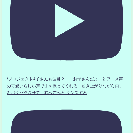
/プロジェクトA子さんも注目？ お母さんだよ とアニメ声
の可愛いらしい声で手を振ってくれる 起き上がりながら両手
をパタパタさせて 右へ左へと ダンスする