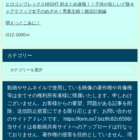
ヒロコンプレックスNIGHT 的まとめ速報！！子供が欲しいど陰キ
ャアラフィフ女子のめざせ！専業主婦！婚活計画編
萌えっとこあに！
t112-1000ｍ
カテゴリー
動画やサムネイルで使用している映像の著作権や肖像権
等は全てその権利所有者様に帰属いたします。申しわけ
ございません。お客様からの要望、問題がある記事を削
除、送信防止措置にできる限り応じます。お問い合わせ
のサイトアドレスです。 https://form.os7.biz/f/c82c6596/
当サイトは各動画共有サイトへのアップロードは行なっ
ておりません、著作権の侵害を目的としていません、埋