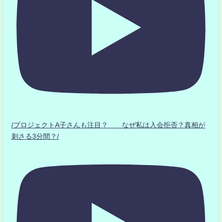
/プロジェクトA子さんも注目？ なぜ私は入会拒否？真相が
刺さる3分間？/