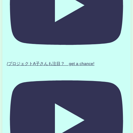
/プロジェクトA子さんも注目？ get a chance!