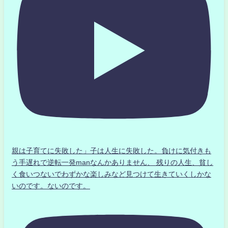
親は子育てに失敗した」子は人生に失敗した。負けに気付きも
う手遅れで逆転一発manなんかありません、 残りの人生、貧し
く食いつないでわずかな楽しみなど見つけて生きていくしかな
いのです。ないのです。