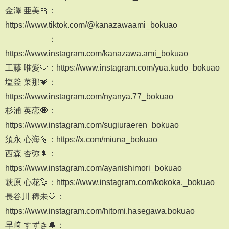
金澤 亜美🎀：
https://www.tiktok.com/@kanazawaami_bokuao
：
https://www.instagram.com/kanazawa.ami_bokuao
工藤 唯愛🩵：https://www.instagram.com/yua.kudo_bokuao
塩釜 菜那💗：
https://www.instagram.com/nyanya.77_bokuao
杉浦 英恋🧿：
https://www.instagram.com/sugiuraeren_bokuao
須永 心海🫧：https://x.com/miuna_bokuao
西森 杏弥🌲：
https://www.instagram.com/ayanishimori_bokuao
萩原 心花🦭：https://www.instagram.com/kokoka._bokuao
長谷川 稀未🤍：
https://www.instagram.com/hitomi.hasegawa.bokuao
早﨑 すずき🔔：