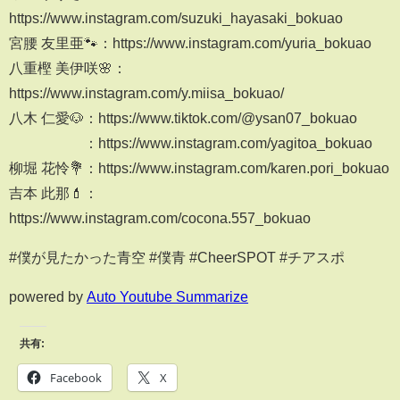
https://www.instagram.com/suzuki_hayasaki_bokuao
宮腰 友里亜🐾：https://www.instagram.com/yuria_bokuao
八重樫 美伊咲🌸：
https://www.instagram.com/y.miisa_bokuao/
八木 仁愛🐶：https://www.tiktok.com/@ysan07_bokuao
：https://www.instagram.com/yagitoa_bokuao
柳堀 花怜💐：https://www.instagram.com/karen.pori_bokuao
吉本 此那💄：
https://www.instagram.com/cocona.557_bokuao
#僕が見たかった青空 #僕青 #CheerSPOT #チアスポ
powered by
Auto Youtube Summarize
共有:
Facebook
X