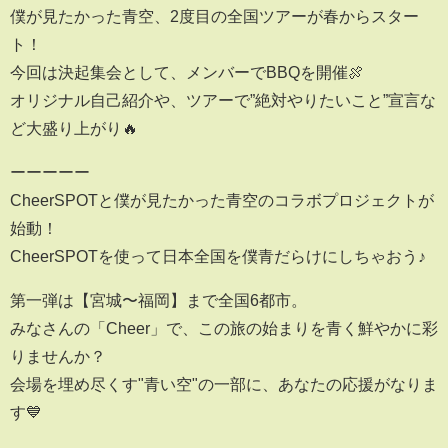
僕が見たかった青空、2度目の全国ツアーが春からスター
ト！
今回は決起集会として、メンバーでBBQを開催🍖
オリジナル自己紹介や、ツアーで”絶対やりたいこと”宣言な
ど大盛り上がり🔥
ーーーーー
CheerSPOTと僕が見たかった青空のコラボプロジェクトが
始動！
CheerSPOTを使って日本全国を僕青だらけにしちゃおう♪
第一弾は【宮城〜福岡】まで全国6都市。
みなさんの「Cheer」で、この旅の始まりを青く鮮やかに彩
りませんか？
会場を埋め尽くす"青い空"の一部に、あなたの応援がなりま
す💙