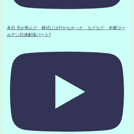
本日 兄が死んだ 葬式には行かなかった などなど 木曜ゴー
ルデン日浦劇場パート7