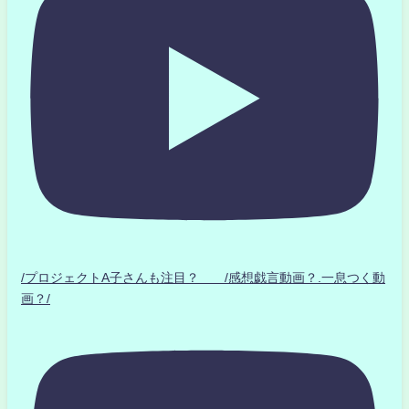
/プロジェクトA子さんも注目？ /感想戯言動画？.一息つく動
画？/