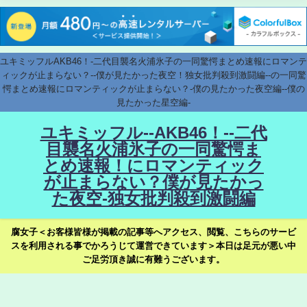
ユキミッフルAKB46！-二代目襲名火浦氷子の一同驚愕まとめ速報にロマンテ
ィックが止まらない？--僕が見たかった夜空！独女批判殺到激闘編--の一同驚
愕まとめ速報にロマンティックが止まらない？-僕の見たかった夜空編--僕の
見たかった星空編-
ユキミッフル--AKB46！--二代
目襲名火浦氷子の一同驚愕ま
とめ速報！にロマンティック
が止まらない？僕が見たかっ
た夜空-独女批判殺到激闘編
腐女子＜お客様皆様が掲載の記事等へアクセス、閲覧、こちらのサービ
スを利用される事でかろうじて運営できています＞本日は足元が悪い中
ご足労頂き誠に有難うございます。