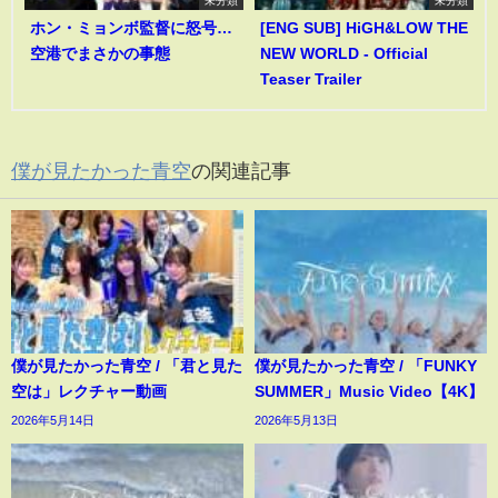
ホン・ミョンボ監督に怒号…
[ENG SUB] HiGH&LOW THE
空港でまさかの事態
NEW WORLD - Official
Teaser Trailer
僕が見たかった青空
の関連記事
僕が見たかった青空 / 「君と見た
僕が見たかった青空 / 「FUNKY
空は」レクチャー動画
SUMMER」Music Video【4K】
2026年5月14日
2026年5月13日