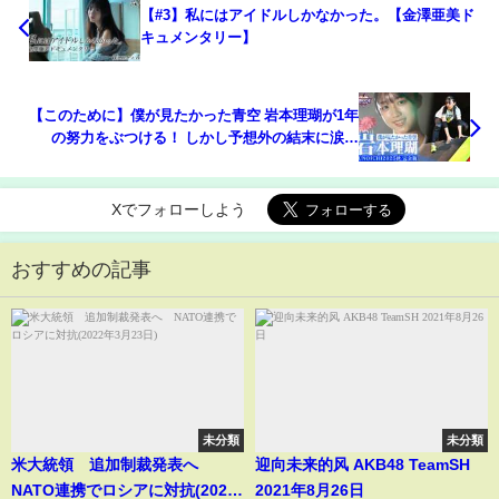
【#3】私にはアイドルしかなかった。【金澤亜美ド
キュメンタリー】
【このために】僕が見たかった青空 岩本理瑚が1年
の努力をぶつける！ しかし予想外の結末に涙…
#KUNOICHI2025秋 完全版
Xでフォローしよう
おすすめの記事
未分類
未分類
米大統領 追加制裁発表へ
迎向未来的风 AKB48 TeamSH
NATO連携でロシアに対抗(2022
2021年8月26日