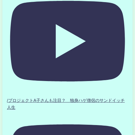
/プロジェクトA子さんも注目？ 独身ハゲ僧侶のサンドイッチ
人生