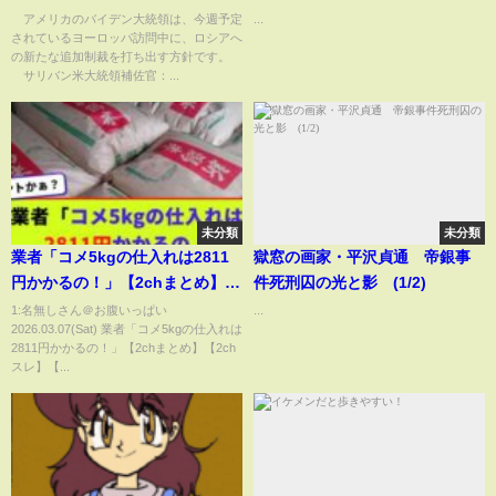
年3月23日)
アメリカのバイデン大統領は、今週予定
...
されているヨーロッパ訪問中に、ロシアへ
の新たな追加制裁を打ち出す方針です。
サリバン米大統領補佐官：...
未分類
未分類
業者「コメ5kgの仕入れは2811
獄窓の画家・平沢貞通 帝銀事
円かかるの！」【2chまとめ】
件死刑囚の光と影 (1/2)
【2chスレ】【5chスレ】
1:名無しさん＠お腹いっぱい
...
2026.03.07(Sat) 業者「コメ5kgの仕入れは
2811円かかるの！」【2chまとめ】【2ch
スレ】【...