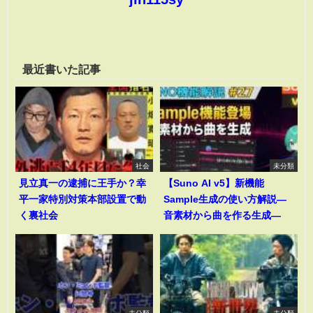
最近書いた記事
社会
未分類
見立真一の逮捕に王手か？幸
【Suno AI v5】新機能
平一家特別対策本部設置で動
Sample生成の使い方解説―
く裏社会
音素材から曲を作る生成―
未分類
未分類