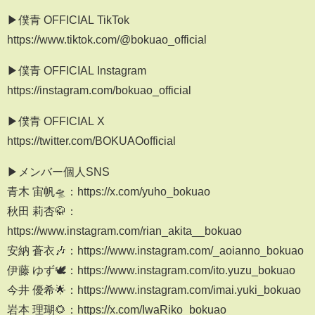
▶僕青 OFFICIAL TikTok
https://www.tiktok.com/@bokuao_official
▶僕青 OFFICIAL Instagram
https://instagram.com/bokuao_official
▶僕青 OFFICIAL X
https://twitter.com/BOKUAOofficial
▶メンバー個人SNS
青木 宙帆🛸：https://x.com/yuho_bokuao
秋田 莉杏🥋：
https://www.instagram.com/rian_akita__bokuao
安納 蒼衣🎶：https://www.instagram.com/_aoianno_bokuao
伊藤 ゆず🕊️：https://www.instagram.com/ito.yuzu_bokuao
今井 優希🌟：https://www.instagram.com/imai.yuki_bokuao
岩本 理瑚🌻：https://x.com/IwaRiko_bokuao