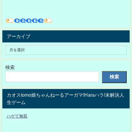
アーカイブ
検索
検索
カオスtomo娘ちゃんねーるアーガマ!Haraハラ!未解決人
生ゲーム
ハゲて無双