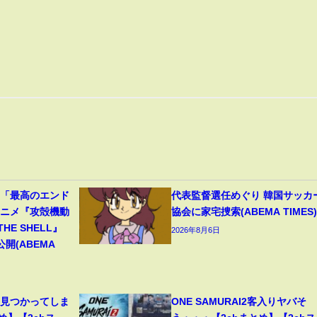
」「最高のエンド
代表監督選任めぐり 韓国サッカ
アニメ『攻殻機動
協会に家宅捜索(ABEMA TIMES)
 THE SHELL』
2026年8月6日
開(ABEMA
、見つかってしま
ONE SAMURAI2客入りヤバそ