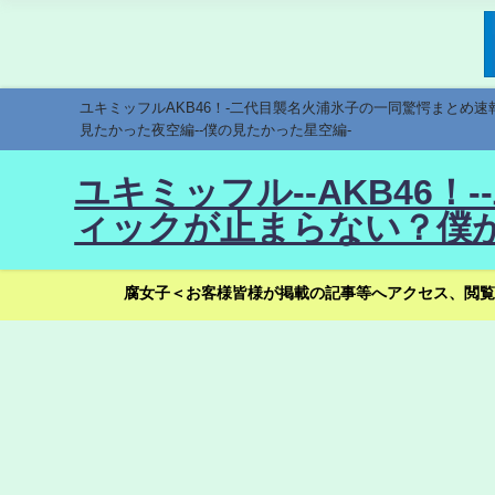
ユキミッフルAKB46！-二代目襲名火浦氷子の一同驚愕まとめ
見たかった夜空編--僕の見たかった星空編-
ユキミッフル--AKB46
ィックが止まらない？僕が
腐女子＜お客様皆様が掲載の記事等へアクセス、閲覧