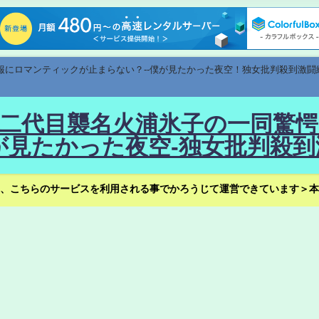
速報にロマンティックが止まらない？--僕が見たかった夜空！独女批判殺到激闘
！--二代目襲名火浦氷子の一同
見たかった夜空-独女批判殺到
、こちらのサービスを利用される事でかろうじて運営できています＞本