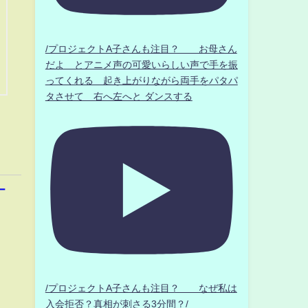
/プロジェクトA子さんも注目？ お母さん
だよ とアニメ声の可愛いらしい声で手を振
ってくれる 起き上がりながら両手をパタパ
タさせて 右へ左へと ダンスする
ー
/プロジェクトA子さんも注目？ なぜ私は
入会拒否？真相が刺さる3分間？/