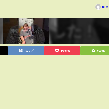
news
はてブ
Pocket
Feedly