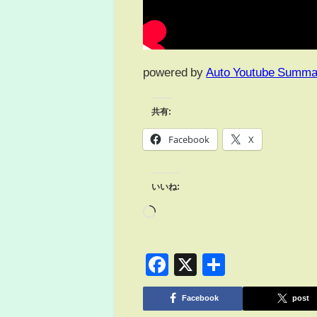
powered by
Auto Youtube Summa
共有:
Facebook
X
いいね:
Facebook
X
共
有
Facebook
post