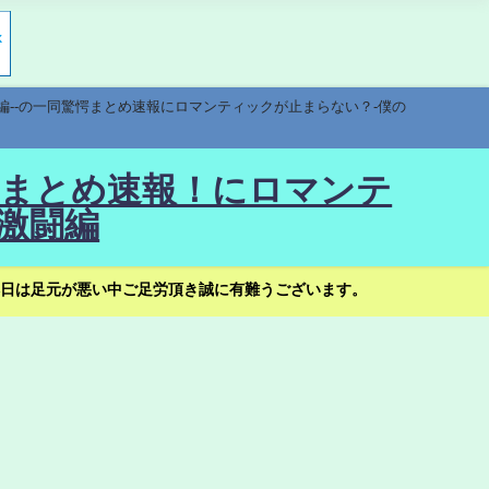
編--の一同驚愕まとめ速報にロマンティックが止まらない？-僕の
驚愕まとめ速報！にロマンテ
激闘編
日は足元が悪い中ご足労頂き誠に有難うございます。