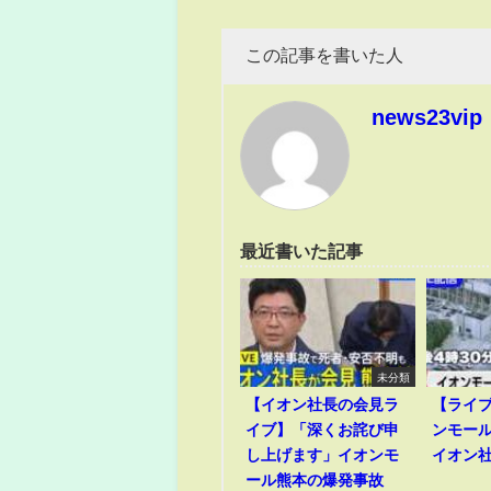
この記事を書いた人
news23vip
最近書いた記事
未分類
【イオン社長の会見ラ
【ライ
イブ】「深くお詫び申
ンモー
し上げます」イオンモ
イオン
ール熊本の爆発事故