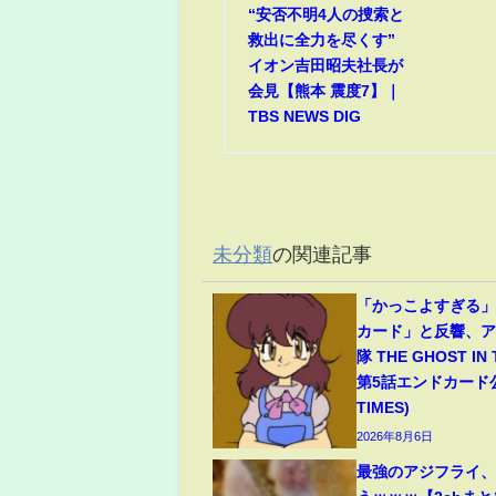
“安否不明4人の捜索と
救出に全力を尽くす”
イオン吉田昭夫社長が
会見【熊本 震度7】｜
TBS NEWS DIG
未分類
の関連記事
「かっこよすぎる
カード」と反響、
隊 THE GHOST IN
第5話エンドカード公
TIMES)
2026年8月6日
最強のアジフライ