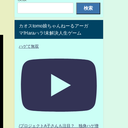
検索
カオスtomo娘ちゃんねーるアーガ
マ!Haraハラ!未解決人生ゲーム
ハゲて無双
/プロジェクトA子さんも注目？ 独身ハゲ僧