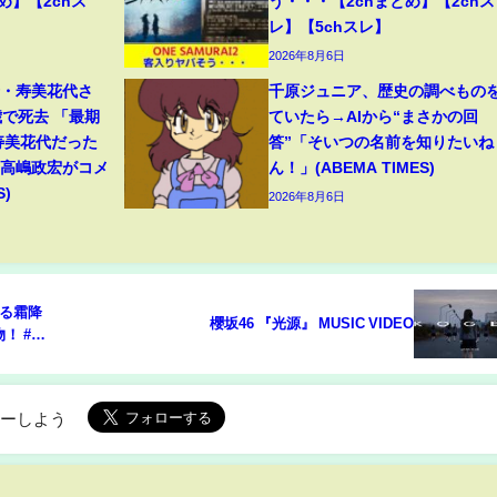
め】【2chス
う・・・【2chまとめ】【2chス
レ】【5chスレ】
2026年8月6日
母・寿美花代さ
千原ジュニア、歴史の調べもの
歳で死去 「最期
ていたら→AIから“まさかの回
寿美花代だった
答”「そいつの名前を知りたいね
・高嶋政宏がコメ
ん！」(ABEMA TIMES)
S)
2026年8月6日
ける霜降
櫻坂46 『光源』 MUSIC VIDEO
！ #東
ローしよう