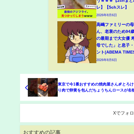
うｗｗｗ【2chまと
レ】【5chスレ】
2026年8月6日
高嶋ファミリーの
ん、老衰のため94
の最期まで大女優 
母でした」と息子
ント(ABEMA TIME
2026年8月6日
東京で今1番おすすめの焼肉屋さん🍖とろ
り肉で卵黄を包んだちょうちんロースが名物
京グルメ
Xでフォ
おすすめの記事