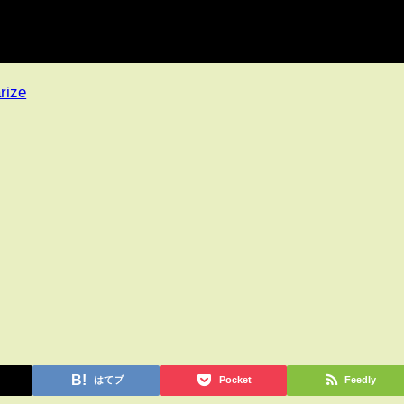
rize
はてブ
Pocket
Feedly