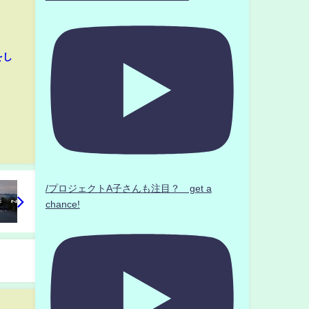
をし
/プロジェクトA子さんも注目？ get a
chance!