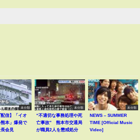
未分類
未分類
未分類
ブ配信】「イオ
“不適切な事務処理や死
NEWS – SUMMER
ル熊本」爆発で
亡事故” 熊本市交通局
TIME [Official Music
社長会見
が職員2人を懲戒処分
Video]