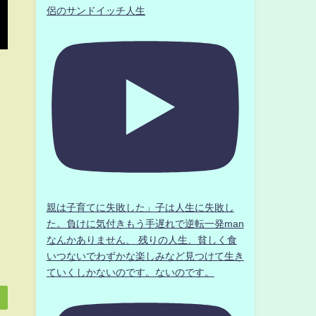
侶のサンドイッチ人生
親は子育てに失敗した」子は人生に失敗し
た。負けに気付きもう手遅れで逆転一発man
なんかありません、 残りの人生、貧しく食
いつないでわずかな楽しみなど見つけて生き
ていくしかないのです。ないのです。