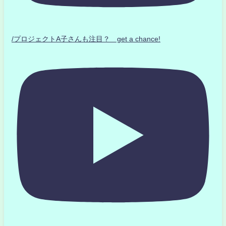
/プロジェクトA子さんも注目？ get a chance!