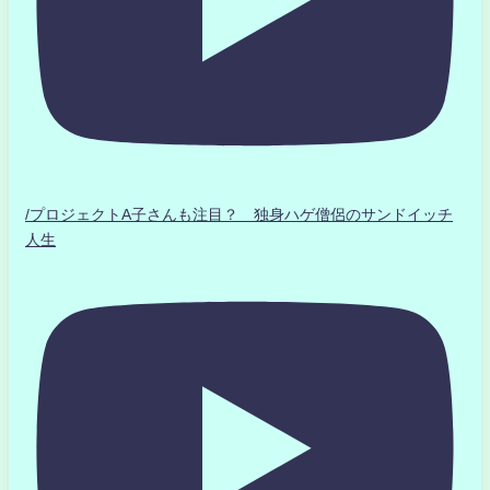
/プロジェクトA子さんも注目？ 独身ハゲ僧侶のサンドイッチ
人生