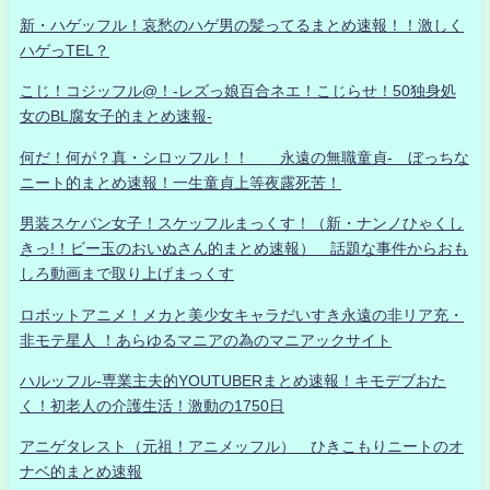
新・ハゲッフル！哀愁のハゲ男の髪ってるまとめ速報！！激しく
ハゲっTEL？
こじ！コジッフル@！-レズっ娘百合ネエ！こじらせ！50独身処
女のBL腐女子的まとめ速報-
何だ！何が？真・シロッフル！！ 永遠の無職童貞- ぼっちな
ニート的まとめ速報！一生童貞上等夜露死苦！
男装スケバン女子！スケッフルまっくす！（新・ナンノひゃくし
きっ!！ビー玉のおいぬさん的まとめ速報） 話題な事件からおも
しろ動画まで取り上げまっくす
ロボットアニメ！メカと美少女キャラだいすき永遠の非リア充・
非モテ星人 ！あらゆるマニアの為のマニアックサイト
ハルッフル-専業主夫的YOUTUBERまとめ速報！キモデブおた
く！初老人の介護生活！激動の1750日
アニゲタレスト（元祖！アニメッフル） ひきこもりニートのオ
ナベ的まとめ速報