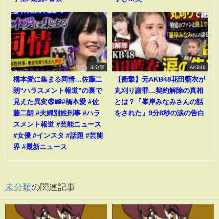
未分類
AKB48
橋本愛に集まる同情…佐藤二
【衝撃】元AKB48花田藍衣が
朗“ハラスメント報道”の裏で
丸刈り謝罪…契約解除の真相
見えた異変😨📸#橋本愛 #佐
とは？「峯岸みなみさんの話
藤二朗 #夫婦別姓刑事 #ハラ
をされた」9分8秒の涙の告白
スメント報道 #芸能ニュース
#女優 #インスタ #話題 #芸能
界 #最新ニュース
未分類
の関連記事