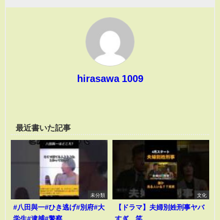
hirasawa 1009
最近書いた記事
未分類
文化
#八田與一#ひき逃げ#別府#大
【ドラマ】夫婦別姓刑事ヤバ
学生#逮捕#警察
すぎ…笑