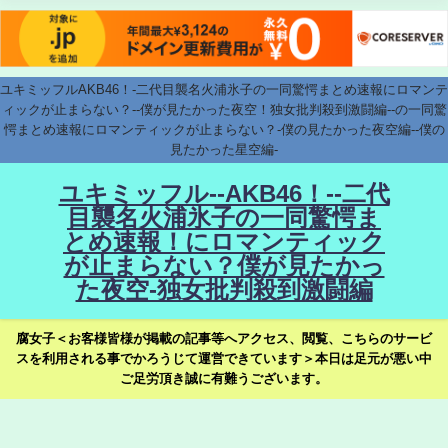
ユキミッフルAKB46！-二代目襲名火浦氷子の一同驚愕まとめ速報にロマンテ
ィックが止まらない？--僕が見たかった夜空！独女批判殺到激闘編--の一同驚
愕まとめ速報にロマンティックが止まらない？-僕の見たかった夜空編--僕の
見たかった星空編-
ユキミッフル--AKB46！--二代
目襲名火浦氷子の一同驚愕ま
とめ速報！にロマンティック
が止まらない？僕が見たかっ
た夜空-独女批判殺到激闘編
腐女子＜お客様皆様が掲載の記事等へアクセス、閲覧、こちらのサービ
スを利用される事でかろうじて運営できています＞本日は足元が悪い中
ご足労頂き誠に有難うございます。