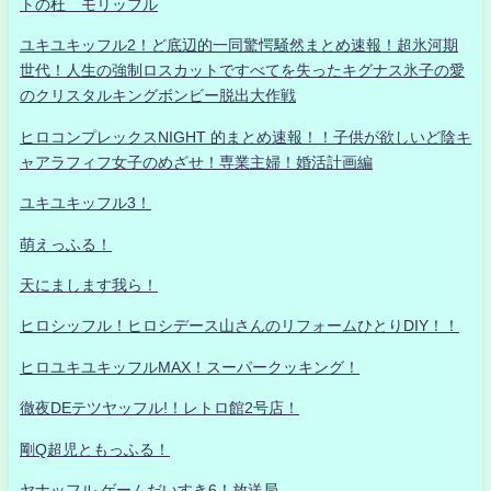
トの杜 モリッフル
ユキユキッフル2！ど底辺的一同驚愕騒然まとめ速報！超氷河期
世代！人生の強制ロスカットですべてを失ったキグナス氷子の愛
のクリスタルキングボンビー脱出大作戦
ヒロコンプレックスNIGHT 的まとめ速報！！子供が欲しいど陰キ
ャアラフィフ女子のめざせ！専業主婦！婚活計画編
ユキユキッフル3！
萌えっふる！
天にまします我ら！
ヒロシッフル！ヒロシデース山さんのリフォームひとりDIY！！
ヒロユキユキッフルMAX！スーパークッキング！
徹夜DEテツヤッフル!！レトロ館2号店！
剛Q超児ともっふる！
ヤナッフル ゲームだいすき6！放送局