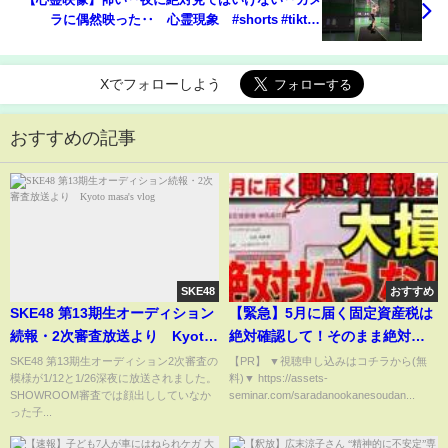
ラに偶然映った‥ 心霊現象 #shorts #tiktok
#viralvideos #怖い話
Xでフォローしよう
おすすめの記事
SKE48
おすすめ
SKE48 第13期生オーディション
【緊急】5月に届く固定資産税は
続報・2次審査放送より Kyoto
絶対確認して！そのまま絶対に
masa's vlog
払うと99%が損します！【納税/
SKE48 第13期生オーディション2次審査の
【PR】 ▼視聴申し込みはコチラから(無
模様が1/12と1/26深夜に放送されました。
料)▼ https://assets-
税金/通知書】
SHOWROOM審査では顔出ししていなか
seminar.com/saradanookanesoudan...
った子...