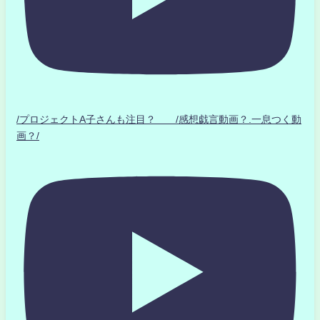
/プロジェクトA子さんも注目？ /感想戯言動画？.一息つく動
画？/