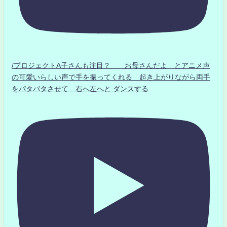
/プロジェクトA子さんも注目？ お母さんだよ とアニメ声
の可愛いらしい声で手を振ってくれる 起き上がりながら両手
をパタパタさせて 右へ左へと ダンスする