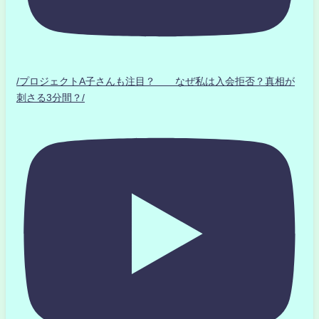
/プロジェクトA子さんも注目？ なぜ私は入会拒否？真相が
刺さる3分間？/