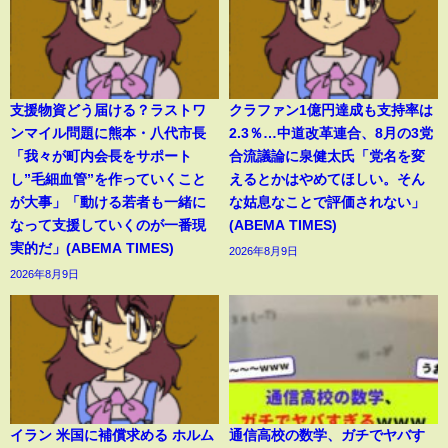
支援物資どう届ける？ラストワ
クラファン1億円達成も支持率は
ンマイル問題に熊本・八代市長
2.3％…中道改革連合、8月の3党
「我々が町内会長をサポート
合流議論に泉健太氏「党名を変
し”毛細血管”を作っていくこと
えるとかはやめてほしい。そん
が大事」「動ける若者も一緒に
な姑息なことで評価されない」
なって支援していくのが一番現
(ABEMA TIMES)
実的だ」(ABEMA TIMES)
2026年8月9日
2026年8月9日
イラン 米国に補償求める ホルム
通信高校の数学、ガチでヤバす