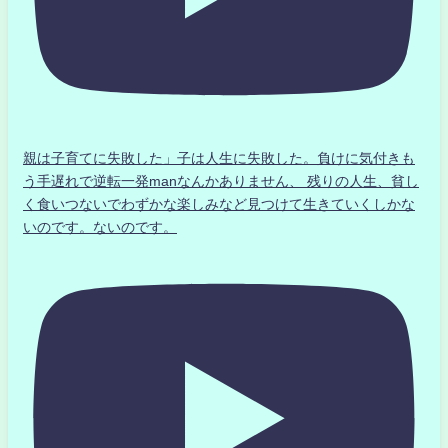
親は子育てに失敗した」子は人生に失敗した。負けに気付きも
う手遅れで逆転一発manなんかありません、 残りの人生、貧し
く食いつないでわずかな楽しみなど見つけて生きていくしかな
いのです。ないのです。