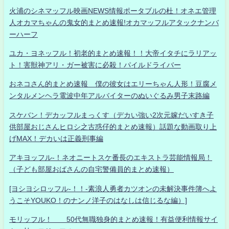
火浦のシネマッフル映画NEWS情報ポータブルの杜！オネエ管理
人オカマちゃんの鬼女的まとめ速報!オカマッフルアタックナンバ
ーハーフ
ユカ・ヨネッフル！初老的まとめ速報！！大帝イタチにラリアッ
ト！害獣神アリ・ガー被害に必殺！パイルドライバー
おネコさん的まとめ速報 僕の彼女はエリーちゃん人形！豆腐メ
ンタルメンヘラ電波中年アルバイターのぬいぐるみ男子末路編
スケバン！デカッフルまっくす（デカい強い2次元嫁だいすき子
供部屋おじさんヒロシ之古惑仔的まとめ速報）話題な動画取り上
げMAX！デカいは正義刑事編
アキヨッフル-！ネオニートスケ番長のエキストラ芸能情報局！
（子ども部屋おばさんの自宅警備員的まとめ速報）
[ヨシヨシロッフル-！！-素浪人勇者カツオンの未解決事件簿へよ
うこそYOUKO！のナンノ洋子のはなしは信じるな編）]
モリッフル！ 50代無職独身的まとめ速報！有益便利情報サイ