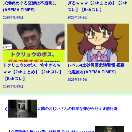
ズ海峡めぐる交渉は不透明に
ぎるｗｗｗ【2chまとめ】【2ch
(ABEMA TIMES)
スレ】【5chスレ】
2026年8月9日
2026年8月9日
トクリュウのボス、怖すぎるｗ
レベル4土砂災害危険警報 福島・
ｗｗ【2chまとめ】【2chスレ】
北塩原村(ABEMA TIMES)
【5chスレ】
2026年8月9日
2026年8月9日
近隣のおじいさんの執拗な嫌がらせ＃迷惑行為
【心霊映像】怖い‥夜に絶対見てはいけない‥カメ