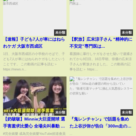
未分類
未分類
【速報】子ども7人が車にはねら
【釈放】広末涼子さん “精神的に
れケガ 大阪市西成区
不安定”専門医は...
1日、大阪市西成区の小学校のそばで、子
看護師に暴行しケガをさせた疑いで逮捕さ
ども7人が車にはねられケガをしたという
れてから9日目。16日早朝、俳優の広末涼
ことです。 この動画の記事を読む＞
子さんが釈放されました。 この動画の記
https://news.n...
事を読む＞ https:...
未分類
未分類
【奶啵啵】Minnie大巨蛋開球 選
『鬼レンチャン』で話題を集め
手害羞求比愛心 全場尖叫暴動 被
た上谷沙弥が告白「300m走の練
虧"回家要跪算盤了XD" ｜完全娛
習の時から泣いていた」“敗者引
#完全娛樂 成為完全娛樂YouTube頻道會員
...