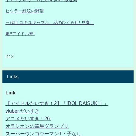
ヒウラー総統の野望
三代目 ユキユキッフル 花のひうら組! 見参！
魁!!アイドル塾!
t112
Links
Link
【アイドルだいすき！2】「IDOL DAISUKI！」
vtuber だいすき
アニメだいすき！26-
オラシオンの競馬グランプリ
スーパーウンコウーマンT・子なし