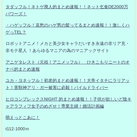
タダッフル！ネトゲ廃人的まとめ速報！！ネット乞食DE2000万
パワーズ！
・ハゲッフル！哀愁のハゲ男の髪ってるまとめ速報！！激しくハ
ゲっTEL？
ロボットアニメ！メカと美少女キャラだいすき永遠の非リア充・
非モテ星人 ！あらゆるマニアの為のマニアックサイト
アニゲタレスト（元祖！アニメッフル） ひきこもりニートのオ
ナベ的まとめ速報
ユカ・ヨネッフル！初老的まとめ速報！！大帝イタチにラリアッ
ト！害獣神アリ・ガー被害に必殺！パイルドライバー
ヒロコンプレックスNIGHT 的まとめ速報！！子供が欲しいど陰キ
ャアラフィフ女子のめざせ！専業主婦！婚活計画編
萌えっとこあに！
t112-1000ｍ