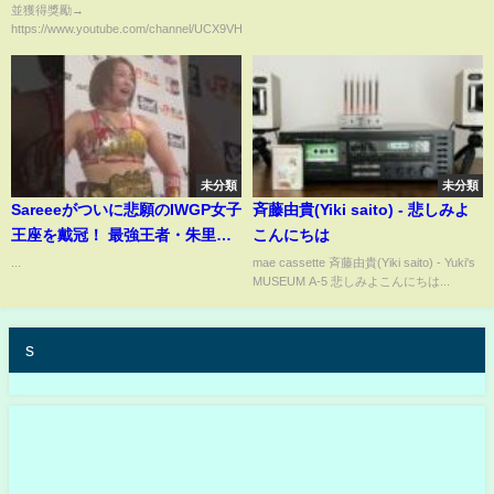
並獲得獎勵→
樂
退マッチ”に挑む人気悪役レスラ
https://www.youtube.com/channel/UCX9VHpN...
ーの切実な願い
未分類
未分類
Sareeeがついに悲願のIWGP女子
斉藤由貴(Yiki saito) - 悲しみよ
王座を戴冠！ 最強王者・朱里を
こんにちは
下す（2025年6月21日、東京・
...
mae cassette 斉藤由貴(Yiki saito) - Yuki's
MUSEUM A-5 悲しみよこんにちは...
代々木第二体育館）
s