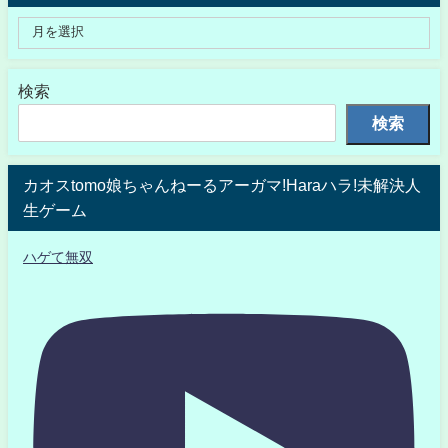
検索
検索
カオスtomo娘ちゃんねーるアーガマ!Haraハラ!未解決人
生ゲーム
ハゲて無双