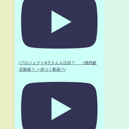
/プロジェクトA子さんも注目？ /感想戯
言動画？.一息つく動画？/