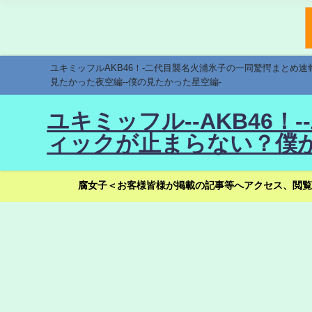
ユキミッフルAKB46！-二代目襲名火浦氷子の一同驚愕まとめ
見たかった夜空編--僕の見たかった星空編-
ユキミッフル--AKB46
ィックが止まらない？僕が
腐女子＜お客様皆様が掲載の記事等へアクセス、閲覧