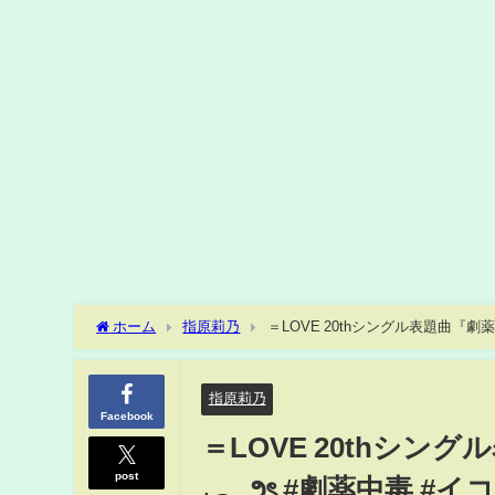
ホーム
指原莉乃
＝LOVE 20thシングル表題曲『劇
指原莉乃
Facebook
＝LOVE 20thシ
post
₊𓂃౨ৎ #劇薬中毒 #