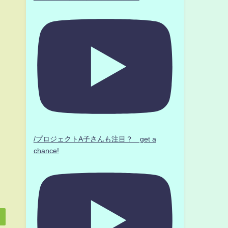
/プロジェクトA子さんも注目？ get a
chance!