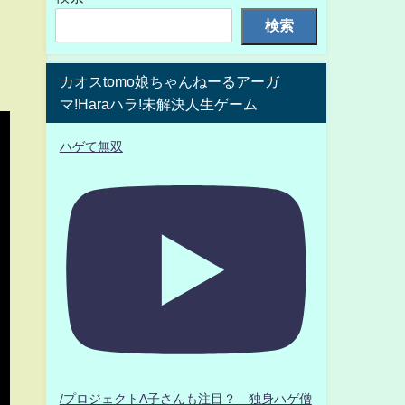
検索
カオスtomo娘ちゃんねーるアーガ
マ!Haraハラ!未解決人生ゲーム
ハゲて無双
/プロジェクトA子さんも注目？ 独身ハゲ僧