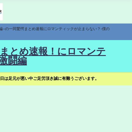
編--の一同驚愕まとめ速報にロマンティックが止まらない？-僕の
驚愕まとめ速報！にロマンテ
激闘編
日は足元が悪い中ご足労頂き誠に有難うございます。