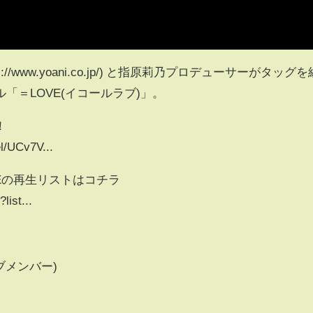
//www.yoani.co.jp/) と指原莉乃プロデューサーがタッグを
「＝LOVE(イコールラブ)」。
！
l/UCv7V...
Eの再生リストはコチラ
list...
ブメンバー)