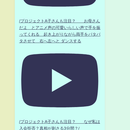
/プロジェクトA子さんも注目？ お母さん
だよ とアニメ声の可愛いらしい声で手を振
ってくれる 起き上がりながら両手をパタパ
タさせて 右へ左へと ダンスする
/プロジェクトA子さんも注目？ なぜ私は
入会拒否？真相が刺さる3分間？/