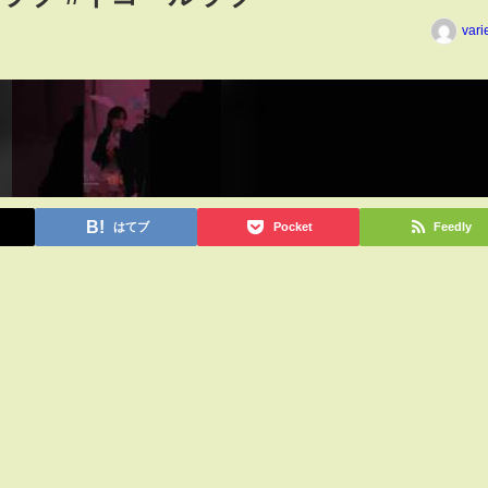
vari
はてブ
Pocket
Feedly