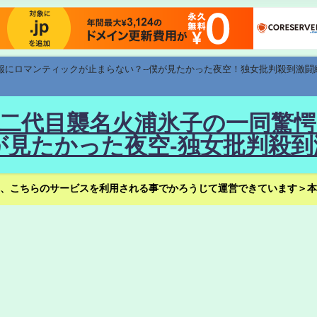
速報にロマンティックが止まらない？--僕が見たかった夜空！独女批判殺到激闘
！--二代目襲名火浦氷子の一同
見たかった夜空-独女批判殺到
、こちらのサービスを利用される事でかろうじて運営できています＞本