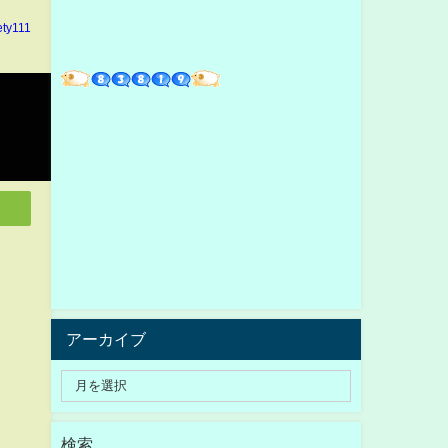
ety111
アーカイブ
検索