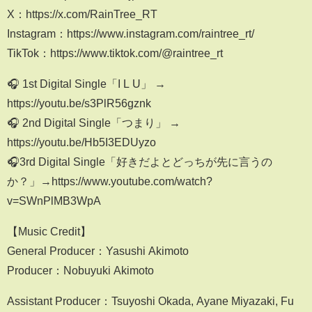
X：https://x.com/RainTree_RT
Instagram：https://www.instagram.com/raintree_rt/
TikTok：https://www.tiktok.com/@raintree_rt
🎧 1st Digital Single「I L U」 →
https://youtu.be/s3PlR56gznk
🎧 2nd Digital Single「つまり」 →
https://youtu.be/Hb5I3EDUyzo
🎧3rd Digital Single「好きだよとどっちが先に言うの
か？」→https://www.youtube.com/watch?
v=SWnPlMB3WpA
【Music Credit】
General Producer：Yasushi Akimoto
Producer：Nobuyuki Akimoto
Assistant Producer：Tsuyoshi Okada, Ayane Miyazaki, Fu