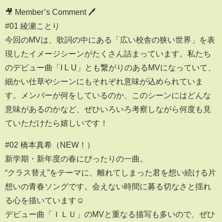
🎥 Member’s Comment 🖊
#01 綾瀬ことり
今回のMVは、歌詞の中にある「広い校舎の狭い世界」を表
現したイメージシーンがたくさん詰まっています。私たち
のデビュー曲「I L U」とも繋がりのあるMVになっていて、
細かい仕草やシーンにもそれぞれ意味が込められていま
す。メンバーが何をしているのか、このシーンにはどんな
意味があるのかなど、ぜひいろいろ考察しながら何度も見
ていただけたら嬉しいです！
#02 橋本真希（NEW！）
新学期・新年度の春にぴったりの一曲。
“クラス替え”をテーマに、離れてしまった君を想い続ける片
想いの青春ソングです。会えない時間に募る切なさと揺れ
る心を描いています☺
デビュー曲「ＩＬＵ」のMVと重なる描写も多いので、ぜひ