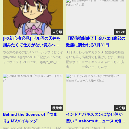
未分類
金バエ
[FX初心者必見] ドル円の天井を
【配信強制終了】金バエ!!腹部の
掴みたくて仕方がない貴方へ！
激痛に襲われる7月31日
こんな事も知らないならFXムリ
やる気のある方はメンバーシップにどうぞ
★日刊ふわっちマガジン★ 配信者の動画
@hyahoiFX@hyahoiFX 下記はメインのヒ
をいち早く高画質でお届けします。 動画
だと思います。
ャッホイライフCHです。 @hya_hoi_l...
配信サイト⇒ツイキャス＆ふわっち 出演
者 ⇒金バエ、しんや...
秋元康
未分類
Behind the Scenes of『つま
インドとパキスタンはなぜ仲が
り』MVメイキング
悪い？ #shorts #ニュース #海外
#政治
RainTree 2nd Digital Single『つまり』MV
【noteでより詳しく解説！】