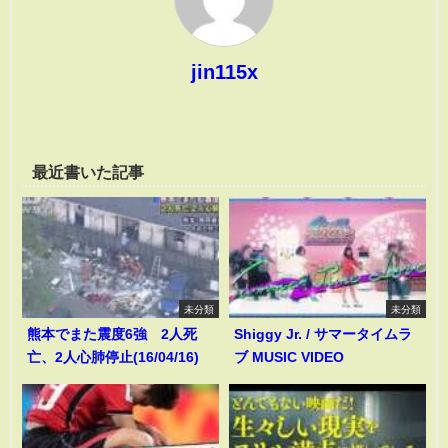
jin115x
最近書いた記事
未分類
未分類
熊本でまた震度6強 2人死
Shiggy Jr. / サマータイムラ
亡、2人心肺停止(16/04/16)
ブ MUSIC VIDEO