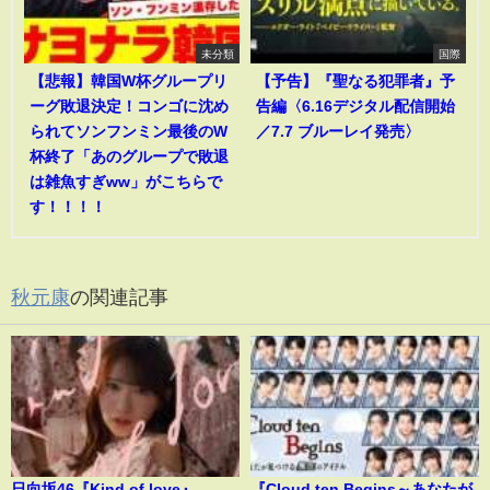
未分類
国際
【悲報】韓国W杯グループリ
【予告】『聖なる犯罪者』予
ーグ敗退決定！コンゴに沈め
告編〈6.16デジタル配信開始
られてソンフンミン最後のW
／7.7 ブルーレイ発売〉
杯終了「あのグループで敗退
は雑魚すぎww」がこちらで
す！！！！
秋元康
の関連記事
日向坂46『Kind of love』
『Cloud ten Begins～あなたが