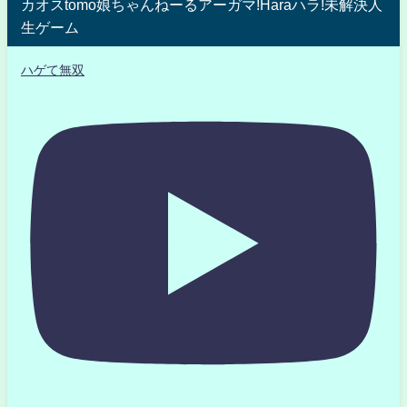
カオスtomo娘ちゃんねーるアーガマ!Haraハラ!未解決人
生ゲーム
ハゲて無双