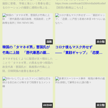
撮影に密着。 学校と海という青春を感じ
https://note.com/ihsak0108/n/n8a9d4fce6ef1
るロケーションの撮影に感情が高ぶる...
【前回の動画はこちら】...
国際
未分類
韓国の「タマネギ男」曺国氏が
コロナ後もマスク外せず
竹島に上陸 「歴代最悪の親日
――「素顔ギャップ」「恋愛」
政権、売国政府」と尹政権を批
に戸惑う若者の本音 #今つらいあ
タマネギをむくように疑惑が次々噴出した
...
ことで「タマネギ男」の異名を持つ韓国の
判｜TBS NEWS DIG
なたへ
政党代表・曺国氏が、島根県の竹島に上
陸。日韓関係の改善を進める尹...
AKB48
未分類