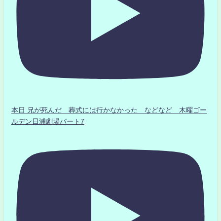
本日 兄が死んだ 葬式には行かなかった などなど 木曜ゴー
ルデン日浦劇場パート7