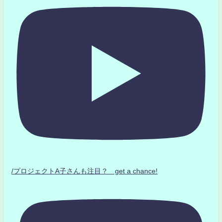
/プロジェクトA子さんも注目？ get a chance!