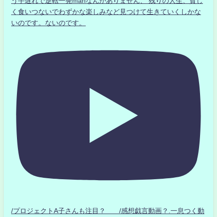
う手遅れで逆転一発manなんかありません、 残りの人生、貧し
く食いつないでわずかな楽しみなど見つけて生きていくしかな
いのです。ないのです。
/プロジェクトA子さんも注目？ /感想戯言動画？.一息つく動