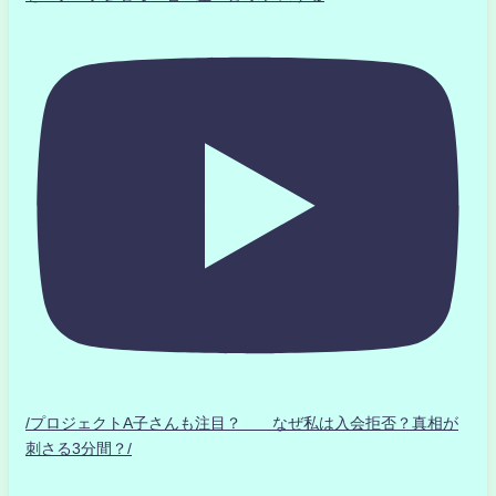
/プロジェクトA子さんも注目？ なぜ私は入会拒否？真相が
刺さる3分間？/