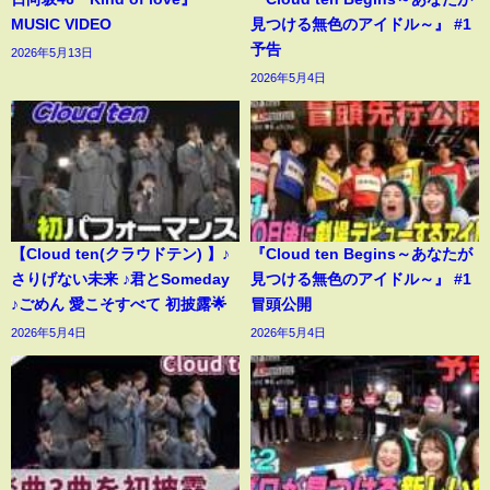
MUSIC VIDEO
見つける無色のアイドル～』 #1
予告
2026年5月13日
2026年5月4日
【Cloud ten(クラウドテン) 】♪
『Cloud ten Begins～あなたが
さりげない未来 ♪君とSomeday
見つける無色のアイドル～』 #1
♪ごめん 愛こそすべて 初披露🌟
冒頭公開
2026年5月4日
2026年5月4日