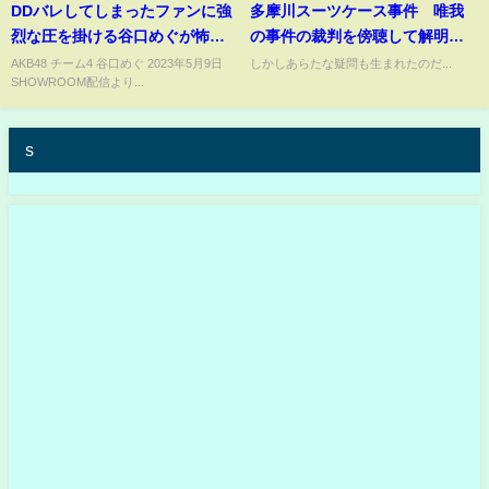
DDバレしてしまったファンに強
多摩川スーツケース事件 唯我
烈な圧を掛ける谷口めぐが怖す
の事件の裁判を傍聴して解明さ
ぎて戦慄するコメント欄
れた謎の数々
AKB48 チーム4 谷口めぐ 2023年5月9日
しかしあらたな疑問も生まれたのだ...
SHOWROOM配信より...
s