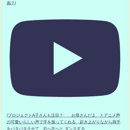
画？/
/プロジェクトA子さんも注目？ お母さんだよ とアニメ声
の可愛いらしい声で手を振ってくれる 起き上がりながら両手
をパタパタさせて 右へ左へと ダンスする