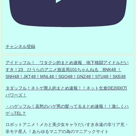
チャンネル登録
アイドッフル！ ワタクシ的まとめ速報 地下格闘アイドルだい
すき！23 ひうらのアニメ放送局101ちゃんねる BNK48 ！
SNH48！JKT48！MNL48！SGO48！GNZ48！STU48！SKE48
タダッフル！ネトゲ廃人的まとめ速報！！ネット乞食DE2000万
パワーズ！
・ハゲッフル！哀愁のハゲ男の髪ってるまとめ速報！！激しくハ
ゲっTEL？
ロボットアニメ！メカと美少女キャラだいすき永遠の非リア充・
非モテ星人 ！あらゆるマニアの為のマニアックサイト