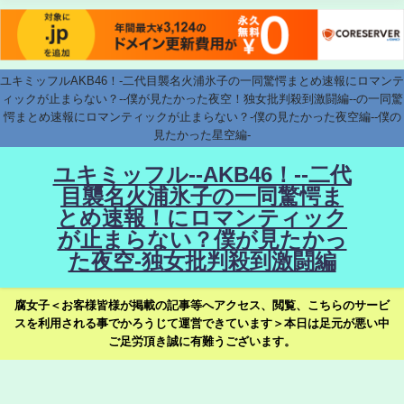
ユキミッフルAKB46！-二代目襲名火浦氷子の一同驚愕まとめ速報にロマンテ
ィックが止まらない？--僕が見たかった夜空！独女批判殺到激闘編--の一同驚
愕まとめ速報にロマンティックが止まらない？-僕の見たかった夜空編--僕の
見たかった星空編-
ユキミッフル--AKB46！--二代
目襲名火浦氷子の一同驚愕ま
とめ速報！にロマンティック
が止まらない？僕が見たかっ
た夜空-独女批判殺到激闘編
腐女子＜お客様皆様が掲載の記事等へアクセス、閲覧、こちらのサービ
スを利用される事でかろうじて運営できています＞本日は足元が悪い中
ご足労頂き誠に有難うございます。