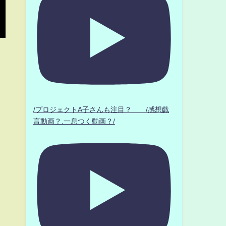
/プロジェクトA子さんも注目？ /感想戯
言動画？.一息つく動画？/