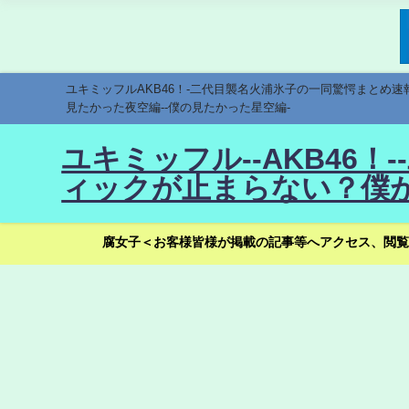
ユキミッフルAKB46！-二代目襲名火浦氷子の一同驚愕まとめ
見たかった夜空編--僕の見たかった星空編-
ユキミッフル--AKB46
ィックが止まらない？僕が
腐女子＜お客様皆様が掲載の記事等へアクセス、閲覧