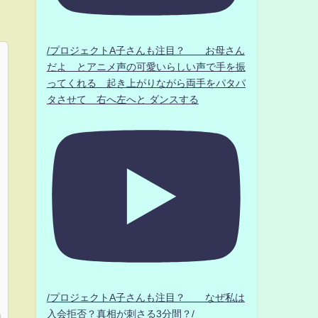
/プロジェクトA子さんも注目？ お母さん
だよ とアニメ声の可愛いらしい声で手を振
ってくれる 起き上がりながら両手をパタパ
タさせて 右へ左へと ダンスする
/プロジェクトA子さんも注目？ なぜ私は
入会拒否？真相が刺さる3分間？/