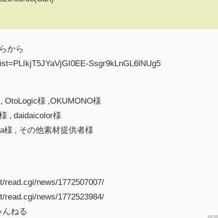
らから
t?list=PLIkjT5JYaVjGI0EE-Ssgr9kLnGL6lNUg5
toLogic様 ,OKUMONO様
daidaicolor様
ya様 , その他素材提供者様
st/read.cgi/news/1772507007/
st/read.cgi/news/1772523984/
ちゃんねる