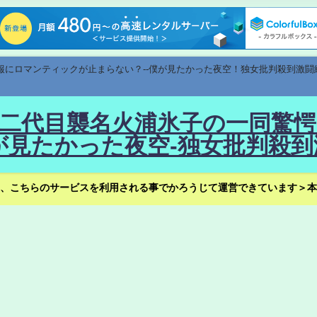
速報にロマンティックが止まらない？--僕が見たかった夜空！独女批判殺到激闘
！--二代目襲名火浦氷子の一同
見たかった夜空-独女批判殺到
、こちらのサービスを利用される事でかろうじて運営できています＞本