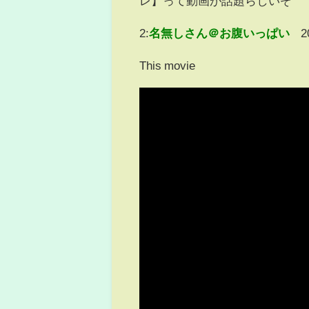
レ】って動画が話題らしいぞ
2:
名無しさん＠お腹いっぱい
2
This movie