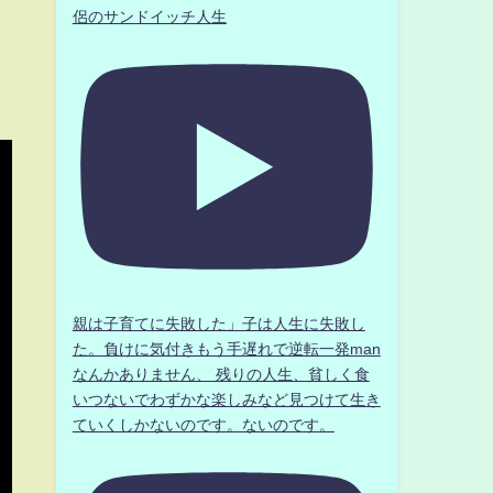
侶のサンドイッチ人生
親は子育てに失敗した」子は人生に失敗し
た。負けに気付きもう手遅れで逆転一発man
なんかありません、 残りの人生、貧しく食
いつないでわずかな楽しみなど見つけて生き
ていくしかないのです。ないのです。