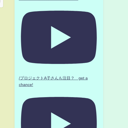
/プロジェクトA子さんも注目？ get a
chance!