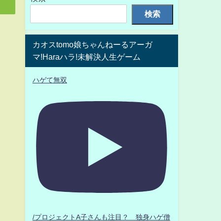
検索
カオスtomo娘ちゃんねーるアーガ
マ!Haraハラ!未解決人生ゲーム
ハゲて無双
ス
/プロジェクトA子さんも注目？ 独身ハゲ僧