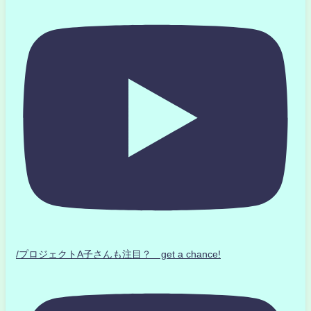
/プロジェクトA子さんも注目？ get a chance!