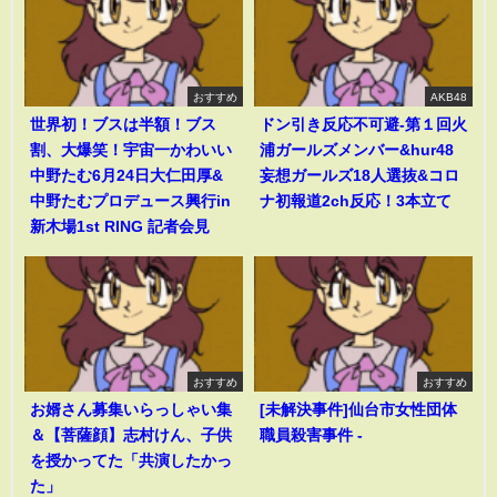
おすすめ
AKB48
世界初！ブスは半額！ブス
ドン引き反応不可避-第１回火
割、大爆笑！宇宙一かわいい
浦ガールズメンバー&hur48
中野たむ6月24日大仁田厚&
妄想ガールズ18人選抜&コロ
中野たむプロデュース興行in
ナ初報道2ch反応！3本立て
新木場1st RING 記者会見
おすすめ
おすすめ
お婿さん募集いらっしゃい集
[未解決事件]仙台市女性団体
＆【菩薩顔】志村けん、子供
職員殺害事件 -
を授かってた「共演したかっ
た」