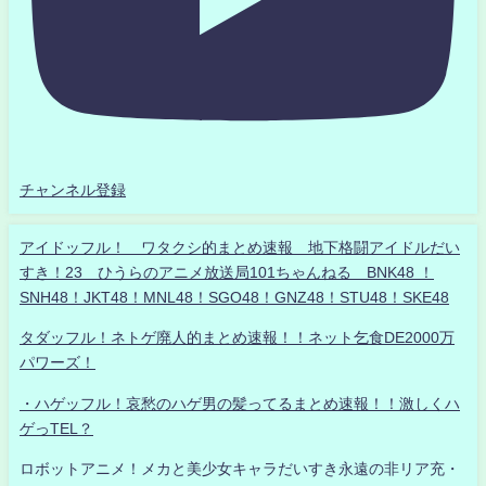
チャンネル登録
アイドッフル！ ワタクシ的まとめ速報 地下格闘アイドルだい
すき！23 ひうらのアニメ放送局101ちゃんねる BNK48 ！
SNH48！JKT48！MNL48！SGO48！GNZ48！STU48！SKE48
タダッフル！ネトゲ廃人的まとめ速報！！ネット乞食DE2000万
パワーズ！
・ハゲッフル！哀愁のハゲ男の髪ってるまとめ速報！！激しくハ
ゲっTEL？
ロボットアニメ！メカと美少女キャラだいすき永遠の非リア充・