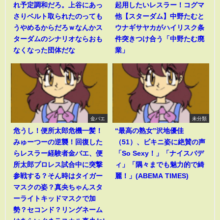
れ予定調和だろ。上谷にあっ
起用したいレスラー！コグマ
さりベルト取られたのっても
他【スターダム】中野たむと
うやめるからだろｗなんかス
ウナギサヤカがハイリスク条
ターダムのシナリオならおも
件突きつけ合う「中野たむ廃
なくなった団体だな
業」
金バエ
未分類
危うし！便所太郎危機一髪！
“最高の熟女”沢地優佳
みゅーつーの逆襲！回復した
（51）、ビキニ姿に絶賛の声
らレスラー経験者金バエ、便
「So Sexy！」「ナイスバデ
所太郎プロレス試合中に突撃
ィ」「隅々までも魅力的で綺
参戦する？そん時はタイガー
麗！」(ABEMA TIMES)
マスクの姿？真央ちゃんスタ
ーライトキッドマスクで加
勢？セコンド？リングネーム