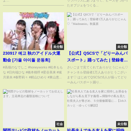
よ…
ッツハウスにあつまって、ビーズをつかっ
――――――――――――――――――――――――...
たオブジェをつくる...
未分類
未分類
230917 예고 秋のアイドル大運
【公式】QSCSで「どりーみんパ
動会 [가을 아이돌 운동회]
スポート」踊ってみた | 登録者1
万人ありがとにゃん
#高嶺のなでしこ #honeyworks #松本もも
さいごまで見てくれてありがとうにゃん♡
な #日向端ひな #橋本桃呼 #星谷美来 #城
チャンネル登録者1万人ありがとうござい
♡『Maidreamin』秋葉原
月菜央 #春野莉々 #籾山ひめり #東山恵...
ます♡ はじめてQSCSの5人が揃ってどり
ーみんパスポート踊り...
社会
未分類
関西テレビの取材をノーカット
社長夫人である友人を家に招待