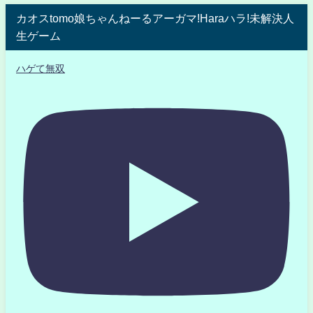
カオスtomo娘ちゃんねーるアーガマ!Haraハラ!未解決人
生ゲーム
ハゲて無双