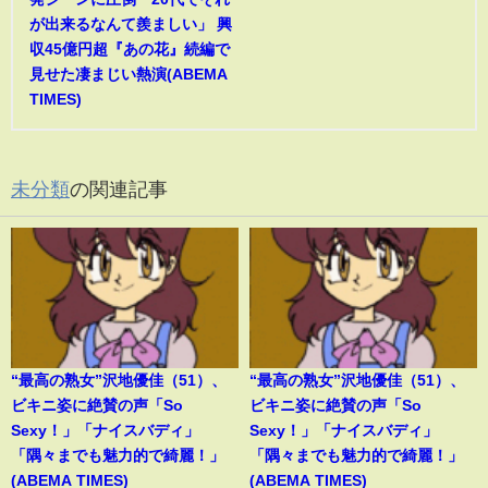
が出来るなんて羨ましい」 興
収45億円超『あの花』続編で
見せた凄まじい熱演(ABEMA
TIMES)
未分類
の関連記事
“最高の熟女”沢地優佳（51）、
“最高の熟女”沢地優佳（51）、
ビキニ姿に絶賛の声「So
ビキニ姿に絶賛の声「So
Sexy！」「ナイスバディ」
Sexy！」「ナイスバディ」
「隅々までも魅力的で綺麗！」
「隅々までも魅力的で綺麗！」
(ABEMA TIMES)
(ABEMA TIMES)