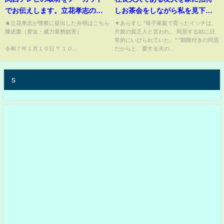
でお伝えします。立花孝志の書
しお茶会をしながら私を見下す
類送検について
義母→掃除中の私を見た社長夫
★立花孝志が警察に提出した弁明はこちら
▼あらすじ "母子家庭で育ったイッチは、
陳述書（脅迫・威力業務妨害）
片親の貧乏人と言われ、 同居する姑に日
人が青ざめ、５分後修羅場に…
常的にいびられていた。" "期限付きの同居
【2chスカッと・ゆっくり解説】
令和７年１月１０日 〒１０...
だからと、愛する夫の...
s