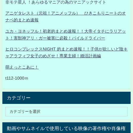
非モテ星人 ！あらゆるマニアの為のマニアックサイト
アニゲタレスト（元祖！アニメッフル） ひきこもりニートのオ
ナベ的まとめ速報
ユカ・ヨネッフル！初老的まとめ速報！！大帝イタチにラリアッ
ト！害獣神アリ・ガー被害に必殺！パイルドライバー
ヒロコンプレックスNIGHT 的まとめ速報！！子供が欲しいど陰キ
ャアラフィフ女子のめざせ！専業主婦！婚活計画編
萌えっとこあに！
t112-1000ｍ
カテゴリー
動画やサムネイルで使用している映像の著作権や肖像権