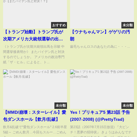
おすすめ
未分類
【トランプ始動】トランプ氏が
【ウナちゃんマン】ゲゲリの汚
次期アメリカ大統領選挙の出馬
朗
を示唆、中間選挙後表明か【ま
《トランプ氏が次期大統領出馬を示唆 中
歯毛ちゃんロスのあなたの為に・・・...
間選挙後表明か》 またバイデン氏と対決
たバイデン氏と対決！？】
するのでしょうか。 アメリカの政治専門
紙「ザ・ヒル」によると、ト...
未分類
未分類
【MMD/崩壊：スターレイル】愛
Yes！プリキュア5 第23話 予告
包ダンスホール【飲月/乱破】
(2007-2008) (@PrettyTrad)
飲月&乱破で"愛包ダンスホール" 2.6前半星
第23話（2007年7月15日放送) 『大ピン
5組～ ごめん飲月…今回もスルー…ごめん
チ！悪夢の招待状』 きょうはみんなでナ