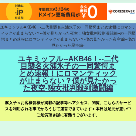
ユキミッフルAKB46！-二代目襲名火浦氷子の一同驚愕まとめ速報にロマンテ
ィックが止まらない？--僕が見たかった夜空！独女批判殺到激闘編--の一同驚
愕まとめ速報にロマンティックが止まらない？-僕の見たかった夜空編--僕の
見たかった星空編-
ユキミッフル--AKB46！--二代
目襲名火浦氷子の一同驚愕ま
とめ速報！にロマンティック
が止まらない？僕が見たかっ
た夜空-独女批判殺到激闘編
腐女子＜お客様皆様が掲載の記事等へアクセス、閲覧、こちらのサービ
スを利用される事でかろうじて運営できています＞本日は足元が悪い中
ご足労頂き誠に有難うございます。