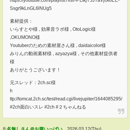
https://youtube.com/playlist?list=PLIkjT5JYaVjGI0EE-
Ssgr9kLnGL6lNUg5
素材提供：
いらすとや様 , 効果音ラボ様 , OtoLogic様
,OKUMONO様
Youtuberのための素材屋さん様 , daidaicolor様
みりんの動画素材様 , azyazya様 , その他素材提供者
様
ありがとうございます！
元スレッド：2ch.sc様
h
ttp://tomcat.2ch.sc/test/read.cgi/livejupiter/1644085295/
#2ch面白いスレ #2ch #２ちゃんねる
8:
名無しさん＠お腹いっぱい
2026.03.12(Thu)