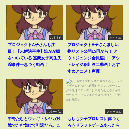
おすすめ
おすすめ
プロジェクトA子さんも注
プロジェクトA子さんほしい
目！【未解決事件】誰かが嘘
物リスト公開15円から！ ア
をついている 室蘭女子高生失
ウトジュンジ全員稲川 アウ
踪事件一息つく動画！
トレイジ稲川淳二動画！おす
すめアニメ！声優
スターダム
スターダム
中野たむとウナギ・サヤカ対
もしも女子プロレス団体つく
戦でたむ負けて引退だろ。こ
ろうドラフトゲームあったら