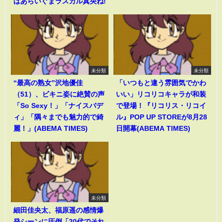
はあらいぐまラスカル真央ね!
未分類
未分類
“最高の熟女”沢地優佳
「いつもと違う雰囲気でかわ
（51）、ビキニ姿に絶賛の声
いい」リコリコキャラが和装
「So Sexy！」「ナイスバデ
で登場！『リコリス・リコイ
ィ」「隅々までも魅力的で綺
ル』POP UP STOREが8月28
麗！」(ABEMA TIMES)
日開幕(ABEMA TIMES)
未分類
細田佳央太、福原遥の感情爆
発シーンに圧倒「20代でそれ