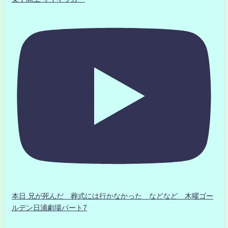
本日 兄が死んだ 葬式には行かなかった などなど 木曜ゴー
ルデン日浦劇場パート7