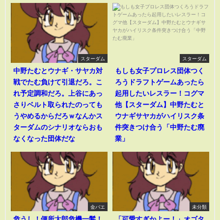
スターダム
スターダム
中野たむとウナギ・サヤカ対
もしも女子プロレス団体つく
戦でたむ負けて引退だろ。こ
ろうドラフトゲームあったら
れ予定調和だろ。上谷にあっ
起用したいレスラー！コグマ
さりベルト取られたのっても
他【スターダム】中野たむと
うやめるからだろｗなんかス
ウナギサヤカがハイリスク条
ターダムのシナリオならおも
件突きつけ合う「中野たむ廃
なくなった団体だな
業」
金バエ
未分類
危うし！便所太郎危機一髪！
「可愛すぎかよー！」オゴタ