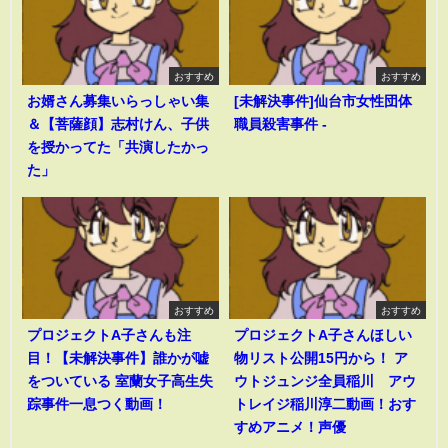
おすすめ
おすすめ
お婿さん募集いらっしゃい集
[未解決事件]仙台市女性団体
＆【菩薩顔】志村けん、子供
職員殺害事件 -
を授かってた「共演したかっ
た」
おすすめ
おすすめ
プロジェクトA子さんも注
プロジェクトA子さんほしい
目！【未解決事件】誰かが嘘
物リスト公開15円から！ ア
をついている 室蘭女子高生失
ウトジュンジ全員稲川 アウ
踪事件一息つく動画！
トレイジ稲川淳二動画！おす
すめアニメ！声優