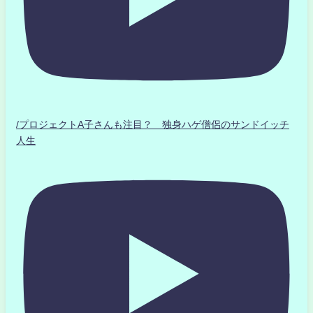
/プロジェクトA子さんも注目？ 独身ハゲ僧侶のサンドイッチ
人生