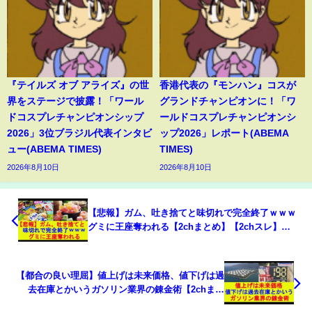
『テイルズ オブ アライズ』の世
香港代表の『モンハン』コスが
界をステージで披露！「ワール
グランドチャンピオンに！「ワ
ドコスプレチャンピオンシップ
ールドコスプレチャンピオンシ
2026」3位ブラジル代表インタビ
ップ2026」レポート(ABEMA
ュー(ABEMA TIMES)
TIMES)
2026年8月10日
2026年8月10日
【悲報】ガム、吐き捨てと味切れで完全終了ｗｗｗ
グミに王座奪われる【2chまとめ】【2chスレ】
【5chスレ】【ゆっくり】
【都合の良い理屈】値上げは未来価格、値下げは過
去在庫とかいうガソリン業界の錬金術【2chまと
め】【2chスレ】【5chスレ】【ゆっくり】