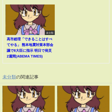
未分類
高市総理「できることはすべ
てやる」 熊本地震対策本部会
議で8大臣に指示 明日で発災
2週間(ABEMA TIMES)
未分類
の関連記事