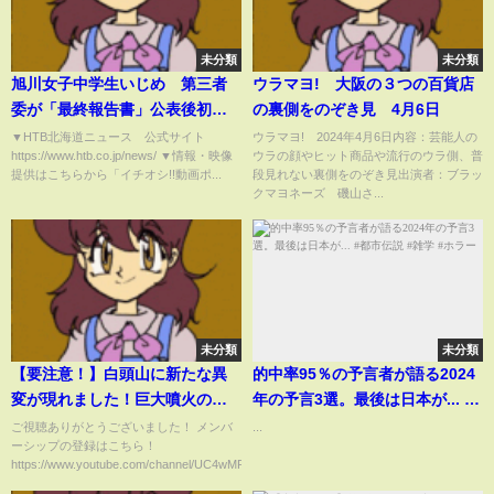
未分類
未分類
旭川女子中学生いじめ 第三者
ウラマヨ! 大阪の３つの百貨店
委が「最終報告書」公表後初の
の裏側をのぞき見 4月6日
会見 教育長は辞任「教育への
▼HTB北海道ニュース 公式サイト
ウラマヨ! 2024年4月6日内容：芸能人の
https://www.htb.co.jp/news/ ▼情報・映像
ウラの顔やヒット商品や流行のウラ側、普
信頼損ねた」
提供はこちらから「イチオシ!!動画ポ...
段見れない裏側をのぞき見出演者：ブラッ
クマヨネーズ 磯山さ...
未分類
未分類
【要注意！】白頭山に新たな異
的中率95％の予言者が語る2024
変が現れました！巨大噴火の前
年の予言3選。最後は日本が... #
兆か！？わかりやすく解説しま
都市伝説 #雑学 #ホラー
ご視聴ありがとうございました！ メンバ
...
ーシップの登録はこちら！
す！
https://www.youtube.com/channel/UC4wMR...