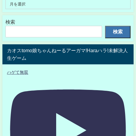
検索
検索
カオスtomo娘ちゃんねーるアーガマ!Haraハラ!未解決人
生ゲーム
ハゲて無双