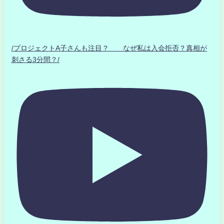
/プロジェクトA子さんも注目？ なぜ私は入会拒否？真相が
刺さる3分間？/