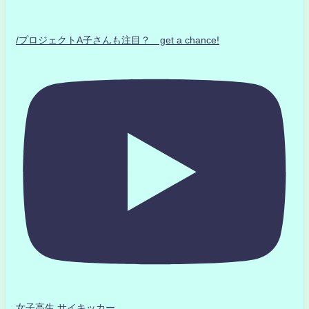
/プロジェクトA子さんも注目？ get a chance!
女子高生 サイキッカー