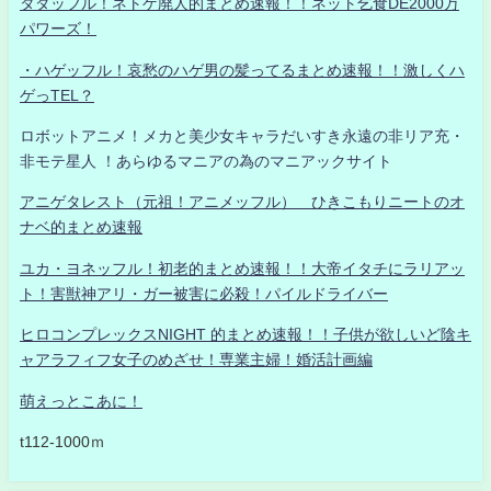
タダッフル！ネトゲ廃人的まとめ速報！！ネット乞食DE2000万
パワーズ！
・ハゲッフル！哀愁のハゲ男の髪ってるまとめ速報！！激しくハ
ゲっTEL？
ロボットアニメ！メカと美少女キャラだいすき永遠の非リア充・
非モテ星人 ！あらゆるマニアの為のマニアックサイト
アニゲタレスト（元祖！アニメッフル） ひきこもりニートのオ
ナベ的まとめ速報
ユカ・ヨネッフル！初老的まとめ速報！！大帝イタチにラリアッ
ト！害獣神アリ・ガー被害に必殺！パイルドライバー
ヒロコンプレックスNIGHT 的まとめ速報！！子供が欲しいど陰キ
ャアラフィフ女子のめざせ！専業主婦！婚活計画編
萌えっとこあに！
t112-1000ｍ