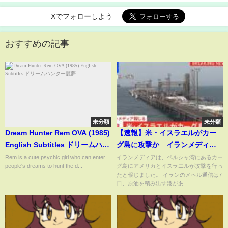
Xでフォローしよう
おすすめの記事
未分類
未分類
Dream Hunter Rem OVA (1985)
【速報】米・イスラエルがカー
English Subtitles ドリームハン
グ島に攻撃か イランメディア
ター麗夢
が報じる｜TBS NEWS DIG
Rem is a cute psychic girl who can enter
イランメディアは、ペルシャ湾にあるカー
people's dreams to hunt the d...
グ島にアメリカとイスラエルが攻撃を行っ
たと報じました。 イランのメヘル通信は7
日、原油を積み出す港があ...