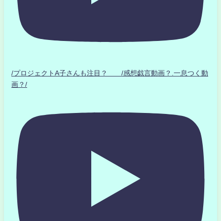
/プロジェクトA子さんも注目？ /感想戯言動画？.一息つく動
画？/