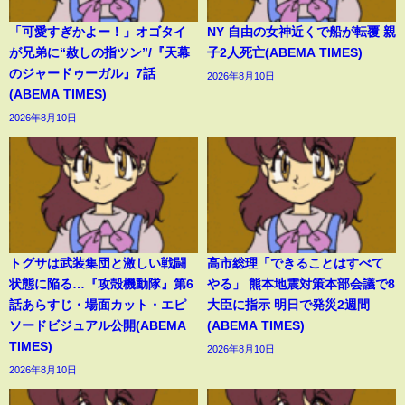
「可愛すぎかよー！」オゴタイ
NY 自由の女神近くで船が転覆 親
が兄弟に“赦しの指ツン”/『天幕
子2人死亡(ABEMA TIMES)
のジャードゥーガル』7話
2026年8月10日
(ABEMA TIMES)
2026年8月10日
トグサは武装集団と激しい戦闘
高市総理「できることはすべて
状態に陥る…『攻殻機動隊』第6
やる」 熊本地震対策本部会議で8
話あらすじ・場面カット・エピ
大臣に指示 明日で発災2週間
ソードビジュアル公開(ABEMA
(ABEMA TIMES)
TIMES)
2026年8月10日
2026年8月10日