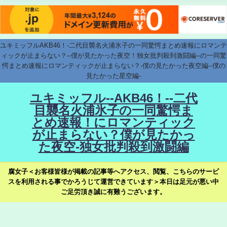
ユキミッフルAKB46！-二代目襲名火浦氷子の一同驚愕まとめ速報にロマンテ
ィックが止まらない？--僕が見たかった夜空！独女批判殺到激闘編--の一同驚
愕まとめ速報にロマンティックが止まらない？-僕の見たかった夜空編--僕の
見たかった星空編-
ユキミッフル--AKB46！--二代
目襲名火浦氷子の一同驚愕ま
とめ速報！にロマンティック
が止まらない？僕が見たかっ
た夜空-独女批判殺到激闘編
腐女子＜お客様皆様が掲載の記事等へアクセス、閲覧、こちらのサービ
スを利用される事でかろうじて運営できています＞本日は足元が悪い中
ご足労頂き誠に有難うございます。