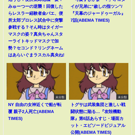
みゅーつーの逆襲！回復した
イが兄弟に“赦しの指ツン”/
らレスラー経験者金バエ、便
『天幕のジャードゥーガル』
所太郎プロレス試合中に突撃
7話(ABEMA TIMES)
参戦する？そん時はタイガー
マスクの姿？真央ちゃんスタ
ーライトキッドマスクで加
勢？セコンド？リングネーム
はあらいぐまラスカル真央ね!
未分類
未分類
NY 自由の女神近くで船が転
トグサは武装集団と激しい戦
覆 親子2人死亡(ABEMA
闘状態に陥る…『攻殻機動
TIMES)
隊』第6話あらすじ・場面カ
ット・エピソードビジュアル
公開(ABEMA TIMES)