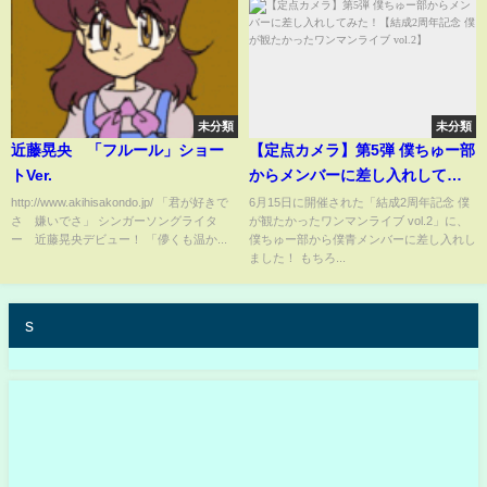
未分類
未分類
近藤晃央 「フルール」ショー
【定点カメラ】第5弾 僕ちゅー部
トVer.
からメンバーに差し入れしてみ
た！【結成2周年記念 僕が観たか
http://www.akihisakondo.jp/ 「君が好きで
6月15日に開催された「結成2周年記念 僕
さ 嫌いでさ」 シンガーソングライタ
が観たかったワンマンライブ vol.2」に、
ったワンマンライブ vol.2】
ー 近藤晃央デビュー！ 「儚くも温か...
僕ちゅー部から僕青メンバーに差し入れし
ました！ もちろ...
s