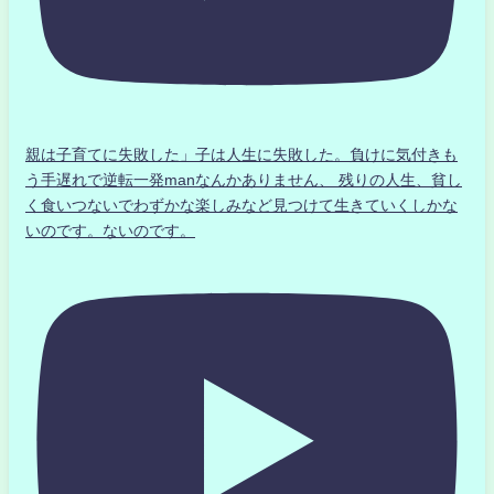
親は子育てに失敗した」子は人生に失敗した。負けに気付きも
う手遅れで逆転一発manなんかありません、 残りの人生、貧し
く食いつないでわずかな楽しみなど見つけて生きていくしかな
いのです。ないのです。