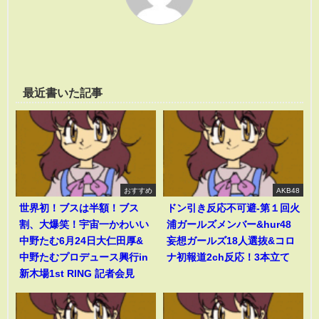
最近書いた記事
おすすめ
AKB48
世界初！ブスは半額！ブス
ドン引き反応不可避-第１回火
割、大爆笑！宇宙一かわいい
浦ガールズメンバー&hur48
中野たむ6月24日大仁田厚&
妄想ガールズ18人選抜&コロ
中野たむプロデュース興行in
ナ初報道2ch反応！3本立て
新木場1st RING 記者会見