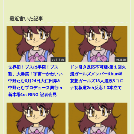
最近書いた記事
おすすめ
AKB48
世界初！ブスは半額！ブス
ドン引き反応不可避-第１回火
割、大爆笑！宇宙一かわいい
浦ガールズメンバー&hur48
中野たむ6月24日大仁田厚&
妄想ガールズ18人選抜&コロ
中野たむプロデュース興行in
ナ初報道2ch反応！3本立て
新木場1st RING 記者会見