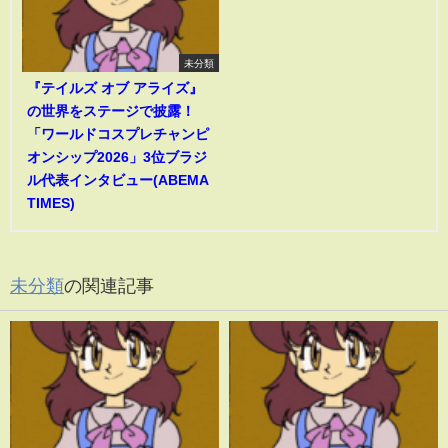
未分類
『テイルズ オブ アライズ』
の世界をステージで披露！
「ワールドコスプレチャンピ
オンシップ2026」3位ブラジ
ル代表インタビュー(ABEMA
TIMES)
未分類
の関連記事