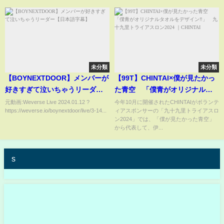
未分類
未分類
【BOYNEXTDOOR】メンバーが
【99T】CHINTAI×僕が見たかっ
好きすぎて泣いちゃうリーダー
た青空 「僕青がオリジナルタ
【日本語字幕】
オルをデザイン‼」 九十九里ト
元動画:Weverse Live 2024.01.12 ?
今年10月に開催されたCHINTAIがボランテ
https://weverse.io/boynextdoor/live/3-14...
ィアスポンサーの「九十九里トライアスロ
ライアスロン2024 ｜CHINTAI
ン2024」では、「僕が見たかった青空」
から代表して、伊...
s