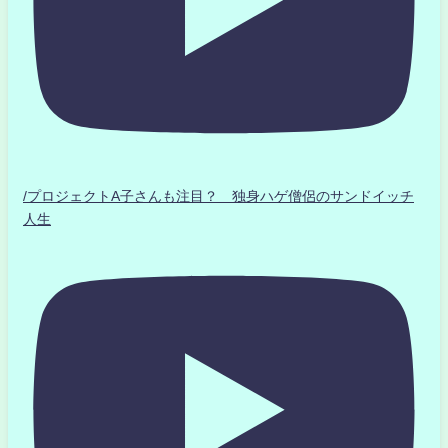
/プロジェクトA子さんも注目？ 独身ハゲ僧侶のサンドイッチ
人生