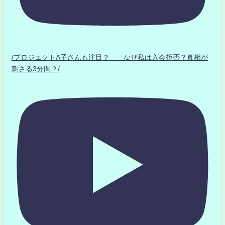
/プロジェクトA子さんも注目？ なぜ私は入会拒否？真相が
刺さる3分間？/