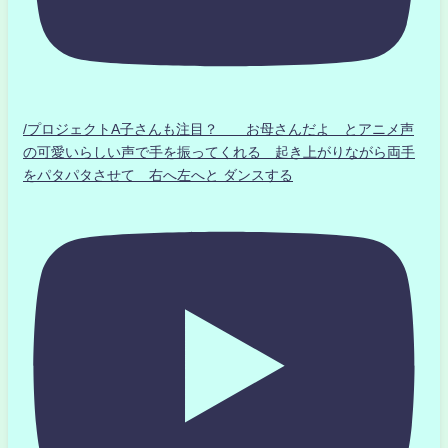
/プロジェクトA子さんも注目？ お母さんだよ とアニメ声
の可愛いらしい声で手を振ってくれる 起き上がりながら両手
をパタパタさせて 右へ左へと ダンスする