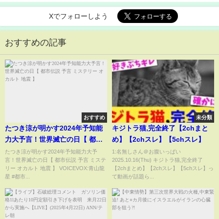
Xでフォローしよう
おすすめの記事
おすすめ
未分類
たつき涼が明かす2024年予知能
キジトラ猫,完全終了【2chまと
力大予言！世界滅亡の日【 都市
め】【2chスレ】【5chスレ】
伝説 予言 ミステリー オカルト
たつき涼が明かす2024年予知能力大予
1:名無しさん＠お腹いっぱい
言！世界滅亡の日【 都市伝説 予言 ミステ
2025.10.16(Thu) キジトラ猫,完全終了
地震 】
リー オカルト 地震 】 VOICEVOX:青山龍
【2chまとめ】【2chスレ】【5chスレ】っ
星 #都市...
て動画が話題ら...