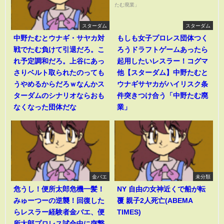
スターダム
スターダム
中野たむとウナギ・サヤカ対
もしも女子プロレス団体つく
戦でたむ負けて引退だろ。こ
ろうドラフトゲームあったら
れ予定調和だろ。上谷にあっ
起用したいレスラー！コグマ
さりベルト取られたのっても
他【スターダム】中野たむと
うやめるからだろｗなんかス
ウナギサヤカがハイリスク条
ターダムのシナリオならおも
件突きつけ合う「中野たむ廃
なくなった団体だな
業」
金バエ
未分類
危うし！便所太郎危機一髪！
NY 自由の女神近くで船が転
みゅーつーの逆襲！回復した
覆 親子2人死亡(ABEMA
らレスラー経験者金バエ、便
TIMES)
所太郎プロレス試合中に突撃