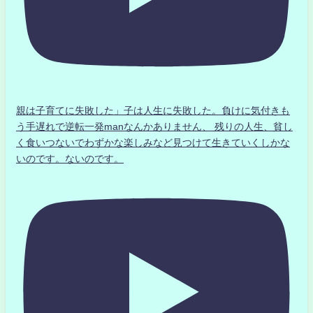
親は子育てに失敗した」子は人生に失敗した。負けに気付きも
う手遅れで逆転一発manなんかありません、 残りの人生、貧し
く食いつないでわずかな楽しみなど見つけて生きていくしかな
いのです。ないのです。