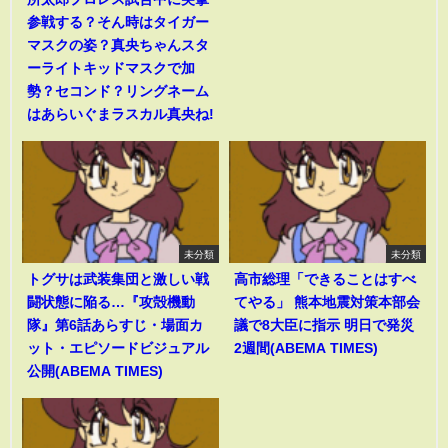
参戦する？そん時はタイガー
マスクの姿？真央ちゃんスタ
ーライトキッドマスクで加
勢？セコンド？リングネーム
はあらいぐまラスカル真央ね!
未分類
未分類
トグサは武装集団と激しい戦
高市総理「できることはすべ
闘状態に陥る…『攻殻機動
てやる」 熊本地震対策本部会
隊』第6話あらすじ・場面カ
議で8大臣に指示 明日で発災
ット・エピソードビジュアル
2週間(ABEMA TIMES)
公開(ABEMA TIMES)