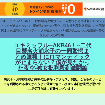
ユキミッフルAKB46！-二代目襲名火浦氷子の一同驚愕まとめ速報にロマンテ
ィックが止まらない？--僕が見たかった夜空！独女批判殺到激闘編--の一同驚
愕まとめ速報にロマンティックが止まらない？-僕の見たかった夜空編--僕の
見たかった星空編-
ユキミッフル--AKB46！--二代
目襲名火浦氷子の一同驚愕ま
とめ速報！にロマンティック
が止まらない？僕が見たかっ
た夜空-独女批判殺到激闘編
腐女子＜お客様皆様が掲載の記事等へアクセス、閲覧、こちらのサービ
スを利用される事でかろうじて運営できています＞本日は足元が悪い中
ご足労頂き誠に有難うございます。