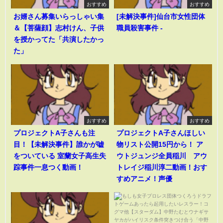
おすすめ
おすすめ
お婿さん募集いらっしゃい集
[未解決事件]仙台市女性団体
＆【菩薩顔】志村けん、子供
職員殺害事件 -
を授かってた「共演したかっ
た」
おすすめ
おすすめ
プロジェクトA子さんも注
プロジェクトA子さんほしい
目！【未解決事件】誰かが嘘
物リスト公開15円から！ ア
をついている 室蘭女子高生失
ウトジュンジ全員稲川 アウ
踪事件一息つく動画！
トレイジ稲川淳二動画！おす
すめアニメ！声優