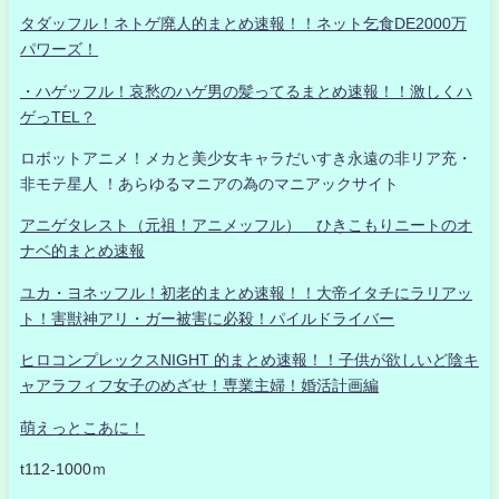
タダッフル！ネトゲ廃人的まとめ速報！！ネット乞食DE2000万
パワーズ！
・ハゲッフル！哀愁のハゲ男の髪ってるまとめ速報！！激しくハ
ゲっTEL？
ロボットアニメ！メカと美少女キャラだいすき永遠の非リア充・
非モテ星人 ！あらゆるマニアの為のマニアックサイト
アニゲタレスト（元祖！アニメッフル） ひきこもりニートのオ
ナベ的まとめ速報
ユカ・ヨネッフル！初老的まとめ速報！！大帝イタチにラリアッ
ト！害獣神アリ・ガー被害に必殺！パイルドライバー
ヒロコンプレックスNIGHT 的まとめ速報！！子供が欲しいど陰キ
ャアラフィフ女子のめざせ！専業主婦！婚活計画編
萌えっとこあに！
t112-1000ｍ