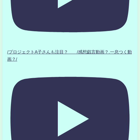
/プロジェクトA子さんも注目？ /感想戯言動画？.一息つく動
画？/