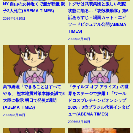
NY 自由の女神近くで船が転覆 親
トグサは武装集団と激しい戦闘
子2人死亡(ABEMA TIMES)
状態に陥る…『攻殻機動隊』第6
話あらすじ・場面カット・エピ
2026年8月10日
ソードビジュアル公開(ABEMA
TIMES)
2026年8月10日
高市総理「できることはすべて
『テイルズ オブ アライズ』の世
やる」 熊本地震対策本部会議で8
界をステージで披露！「ワール
大臣に指示 明日で発災2週間
ドコスプレチャンピオンシップ
(ABEMA TIMES)
2026」3位ブラジル代表インタビ
ュー(ABEMA TIMES)
2026年8月10日
2026年8月10日