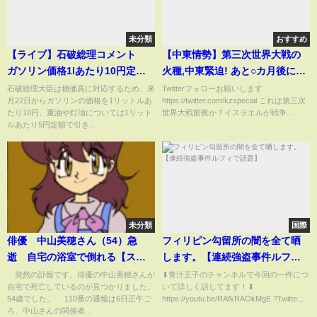
未分類
おすすめ
【ライブ】石破総理コメント
【中東情勢】第三次世界大戦の
ガソリン価格1lあたり10円定額
火種,中東緊迫! あと○カ月後にイ
引き下げを表明 来月22日から
スラエルがイランの心臓部を狙
石破総理大臣は物価高に対応するため、来
Twitterフォローお願いします
月22日からガソリンの価格を1リットルあ
https://twitter.com/kzspecial これは第三次
実施へ【LIVE】(2025年4月22日)
う?!
たり10円、重油や灯油については1リット
世界大戦前夜か？イスラエルが戦争...
ANN/テレ朝
ルあたり5円定額で引き...
未分類
国際
俳優 中山美穂さん（54）急
フィリピン勾留所の闇を全て晒
逝 自宅の浴室で倒れる【スー
します。【連続強盗事件ルフィ
パーJチャンネル】(2024年12月6
で話題】
突然の訃報です。俳優の中山美穂さんが
⬇︎青汁王子のチャンネルで今回の一件につ
自宅で死亡しているのが見つかりました。
いて詳しく話してます！⬇︎
日)
54歳でした。 110番の通報は6日正午ご
https://youtu.be/RAfkRAOkMgE ?Twitte...
ろ、中山さんの関係者...