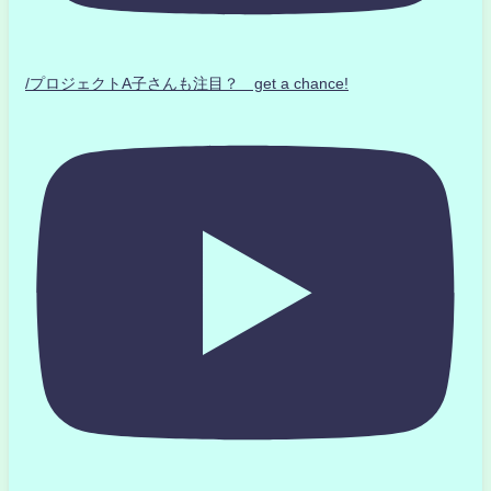
/プロジェクトA子さんも注目？ get a chance!