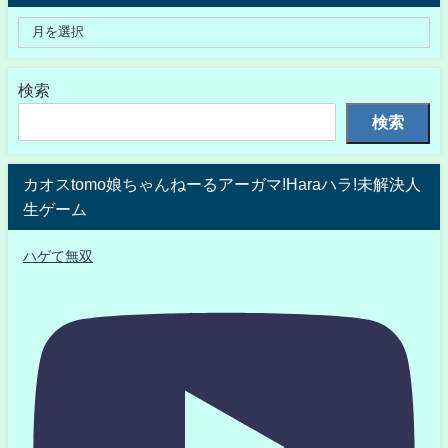
検索
検索
カオスtomo娘ちゃんねーるアーガマ!Haraハラ!未解決人
生ゲーム
ハゲて無双