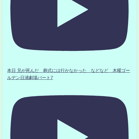
本日 兄が死んだ 葬式には行かなかった などなど 木曜ゴー
ルデン日浦劇場パート7