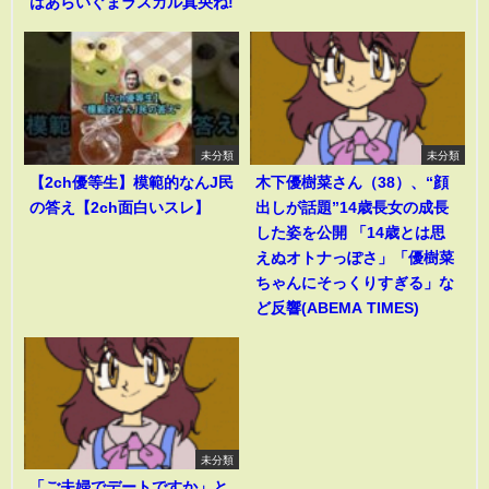
はあらいぐまラスカル真央ね!
未分類
未分類
【2ch優等生】模範的なんJ民
木下優樹菜さん（38）、“顔
の答え【2ch面白いスレ】
出しが話題”14歳長女の成長
した姿を公開 「14歳とは思
えぬオトナっぽさ」「優樹菜
ちゃんにそっくりすぎる」な
ど反響(ABEMA TIMES)
未分類
「ご夫婦でデートですか」と