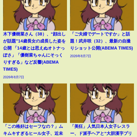
木下優樹菜さん（38）、“顔出し
「ご夫婦でデートですか」と話
が話題”14歳長女の成長した姿を
題！武井咲（32）、最新の自撮
公開 「14歳とは思えぬオトナっ
りショット公開(ABEMA TIMES)
ぽさ」「優樹菜ちゃんにそっく
2026年8月7日
りすぎる」など反響(ABEMA
TIMES)
2026年8月7日
「この格好はセーフなの？」ム
「美狂」人気日本人女子レスラ
キムキすぎるヒール女子、近未
ー、ド派手ヘアと“大胆漢字プリ