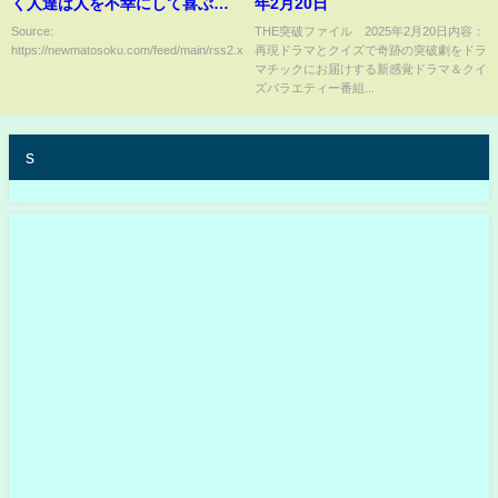
く人達は人を不幸にして喜ぶん
年2月20日
ですか？」週刊文春「…えっ
Source:
THE突破ファイル 2025年2月20日内容：
https://newmatosoku.com/feed/main/rss2.xml...
再現ドラマとクイズで奇跡の突破劇をドラ
と…いやあの…」→
マチックにお届けする新感覚ドラマ＆クイ
ズバラエティー番組...
s