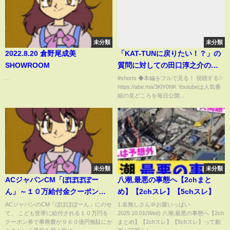
未分類
未分類
2022.8.20 倉野尾成美
「KAT-TUNに戻りたい！？」の
SHOWROOM
質問に対しての田口淳之介の答
えとは...
...
#shorts ◆本編をフルで見る！ 視聴する▷
https://abe.ma/3KlY0NK Youtubeは人気番
組の見どころを毎日公開...
未分類
未分類
ACジャパンCM「ぽぽぽぽー
八潮,最悪の事態へ【2chまと
ん」～１０万給付金クーポン大
め】【2chスレ】【5chスレ】
批判の替え歌～
ACジャパンのCM「ぽぽぽぽーん」にのせ
1:名無しさん＠お腹いっぱい
て、 こども世帯に給付される１０万円を
2025.10.01(Wed) 八潮,最悪の事態へ【2ch
クーポン券で事務費が９６０億円無駄にか
まとめ】【2chスレ】【5chスレ】って動