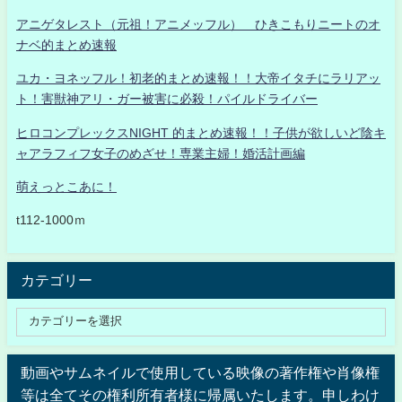
アニゲタレスト（元祖！アニメッフル） ひきこもりニートのオ
ナベ的まとめ速報
ユカ・ヨネッフル！初老的まとめ速報！！大帝イタチにラリアッ
ト！害獣神アリ・ガー被害に必殺！パイルドライバー
ヒロコンプレックスNIGHT 的まとめ速報！！子供が欲しいど陰キ
ャアラフィフ女子のめざせ！専業主婦！婚活計画編
萌えっとこあに！
t112-1000ｍ
カテゴリー
動画やサムネイルで使用している映像の著作権や肖像権
等は全てその権利所有者様に帰属いたします。申しわけ