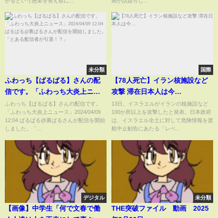
かるという愚策を替え歌に...
画が話題らし...
未分類
国際
ふわっち【ぱるぱる】さんの配
【78人死亡】イラン核施設など
信です。「ふわっち大炎上ニュ
攻撃 滞在日本人は今…
ース」2024/04/09 12:04 ぱるぱ
ふわっち【ぱるぱる】さんの配信です。
13日、イスラエルがイランの核施設など
「ふわっち大炎上ニュース」2024/04/09
100か所以上を攻撃したと発表。日本政府
る@裏ぱるさんが配信を開始し
12:04 ぱるぱる@裏ぱるさんが配信を開始
は、イスラエル全土に対して危険情報を渡
ました。「とある配信者が引
しました。「...
航中止勧告にあたる「レベ...
退！？」
デジタル
未分類
【画像】中学生「何で文春で働
THE突破ファイル 動画 2025