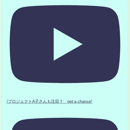
/プロジェクトA子さんも注目？ get a chance!