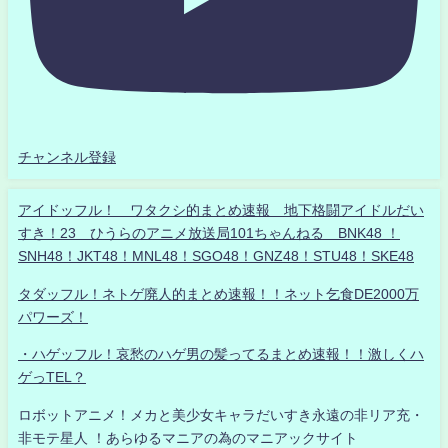
チャンネル登録
アイドッフル！ ワタクシ的まとめ速報 地下格闘アイドルだい
すき！23 ひうらのアニメ放送局101ちゃんねる BNK48 ！
SNH48！JKT48！MNL48！SGO48！GNZ48！STU48！SKE48
タダッフル！ネトゲ廃人的まとめ速報！！ネット乞食DE2000万
パワーズ！
・ハゲッフル！哀愁のハゲ男の髪ってるまとめ速報！！激しくハ
ゲっTEL？
ロボットアニメ！メカと美少女キャラだいすき永遠の非リア充・
非モテ星人 ！あらゆるマニアの為のマニアックサイト