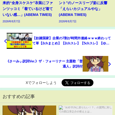
来的“全身スケスケ”衣装にファ
ント”のノースリーブ姿に反響
ンツッコミ「着ているけど着て
「えらいカジュアルやな」
いない感…」(ABEMA TIMES)
(ABEMA TIMES)
2026年8月7日
2026年8月7日
【奴隷国家】企業の7割が時間外連絡ｗｗｗ終わって
て草【2chまとめ】【2chスレ】【5chスレ】【ゆっ
くり】
《さーみぃ訳詞Ver.》ザ・フォーリナー 主題歌「普
通人」訳詞付
Xでフォローしよう
おすすめの記事