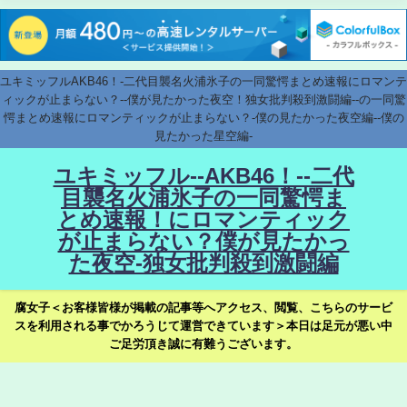
ユキミッフルAKB46！-二代目襲名火浦氷子の一同驚愕まとめ速報にロマンテ
ィックが止まらない？--僕が見たかった夜空！独女批判殺到激闘編--の一同驚
愕まとめ速報にロマンティックが止まらない？-僕の見たかった夜空編--僕の
見たかった星空編-
ユキミッフル--AKB46！--二代
目襲名火浦氷子の一同驚愕ま
とめ速報！にロマンティック
が止まらない？僕が見たかっ
た夜空-独女批判殺到激闘編
腐女子＜お客様皆様が掲載の記事等へアクセス、閲覧、こちらのサービ
スを利用される事でかろうじて運営できています＞本日は足元が悪い中
ご足労頂き誠に有難うございます。