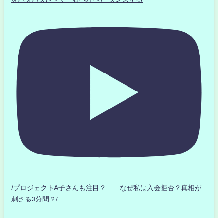
/プロジェクトA子さんも注目？ なぜ私は入会拒否？真相が
刺さる3分間？/