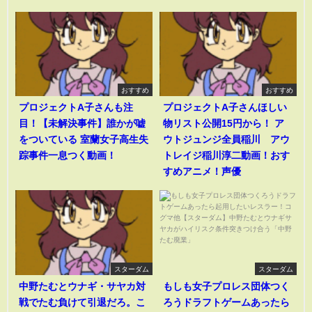
おすすめ
おすすめ
プロジェクトA子さんも注
プロジェクトA子さんほしい
目！【未解決事件】誰かが嘘
物リスト公開15円から！ ア
をついている 室蘭女子高生失
ウトジュンジ全員稲川 アウ
踪事件一息つく動画！
トレイジ稲川淳二動画！おす
すめアニメ！声優
スターダム
スターダム
中野たむとウナギ・サヤカ対
もしも女子プロレス団体つく
戦でたむ負けて引退だろ。こ
ろうドラフトゲームあったら