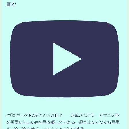
画？/
/プロジェクトA子さんも注目？ お母さんだよ とアニメ声
の可愛いらしい声で手を振ってくれる 起き上がりながら両手
をパタパタさせて 右へ左へと ダンスする