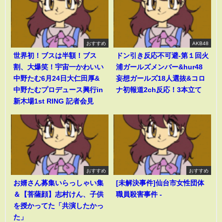
おすすめ
AKB48
世界初！ブスは半額！ブス
ドン引き反応不可避-第１回火
割、大爆笑！宇宙一かわいい
浦ガールズメンバー&hur48
中野たむ6月24日大仁田厚&
妄想ガールズ18人選抜&コロ
中野たむプロデュース興行in
ナ初報道2ch反応！3本立て
新木場1st RING 記者会見
おすすめ
おすすめ
お婿さん募集いらっしゃい集
[未解決事件]仙台市女性団体
＆【菩薩顔】志村けん、子供
職員殺害事件 -
を授かってた「共演したかっ
た」