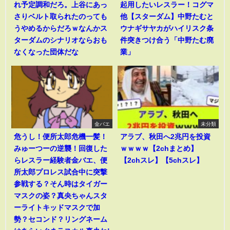
れ予定調和だろ。上谷にあっ
起用したいレスラー！コグマ
さりベルト取られたのっても
他【スターダム】中野たむと
うやめるからだろｗなんかス
ウナギサヤカがハイリスク条
ターダムのシナリオならおも
件突きつけ合う「中野たむ廃
なくなった団体だな
業」
金バエ
未分類
危うし！便所太郎危機一髪！
アラブ、秋田へ2兆円を投資
みゅーつーの逆襲！回復した
ｗｗｗｗ【2chまとめ】
らレスラー経験者金バエ、便
【2chスレ】【5chスレ】
所太郎プロレス試合中に突撃
参戦する？そん時はタイガー
マスクの姿？真央ちゃんスタ
ーライトキッドマスクで加
勢？セコンド？リングネーム