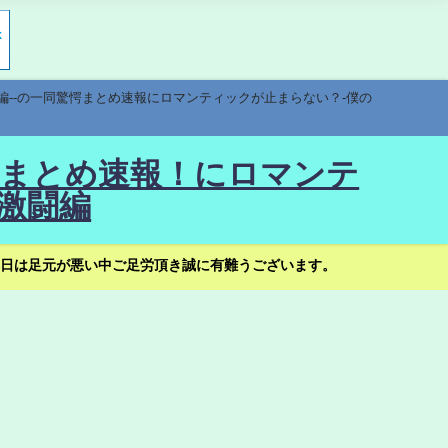
編--の一同驚愕まとめ速報にロマンティックが止まらない？-僕の
驚愕まとめ速報！にロマンテ
激闘編
日は足元が悪い中ご足労頂き誠に有難うございます。