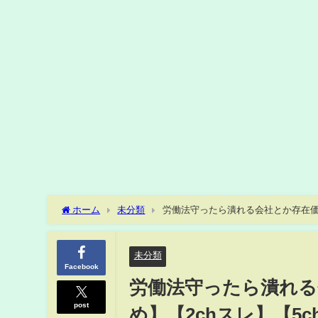
ホーム
未分類
労働法守ったら潰れる会社とか存在価値
未分類
Facebook
労働法守ったら潰れる
post
め】【2chスレ】【5