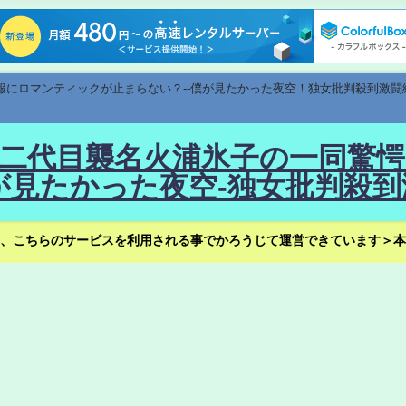
速報にロマンティックが止まらない？--僕が見たかった夜空！独女批判殺到激闘
！--二代目襲名火浦氷子の一同
見たかった夜空-独女批判殺到
、こちらのサービスを利用される事でかろうじて運営できています＞本