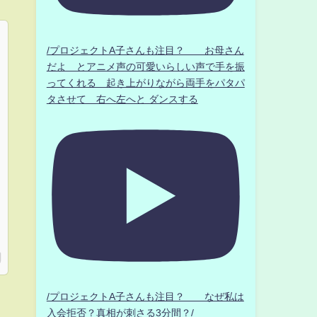
/プロジェクトA子さんも注目？ お母さん
だよ とアニメ声の可愛いらしい声で手を振
ってくれる 起き上がりながら両手をパタパ
タさせて 右へ左へと ダンスする
/プロジェクトA子さんも注目？ なぜ私は
入会拒否？真相が刺さる3分間？/