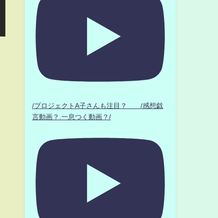
/プロジェクトA子さんも注目？ /感想戯
言動画？.一息つく動画？/