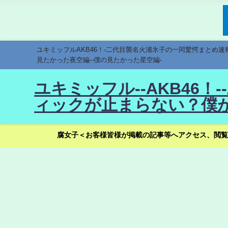
ユキミッフルAKB46！-二代目襲名火浦氷子の一同驚愕まとめ
見たかった夜空編--僕の見たかった星空編-
ユキミッフル--AKB46
ィックが止まらない？僕が
腐女子＜お客様皆様が掲載の記事等へアクセス、閲覧