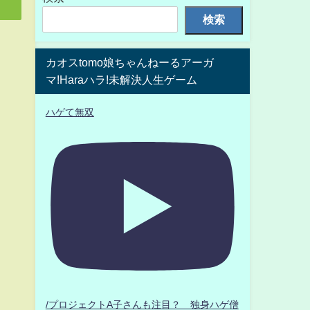
検索
カオスtomo娘ちゃんねーるアーガ
マ!Haraハラ!未解決人生ゲーム
ハゲて無双
/プロジェクトA子さんも注目？ 独身ハゲ僧