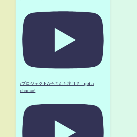
/プロジェクトA子さんも注目？ get a
chance!