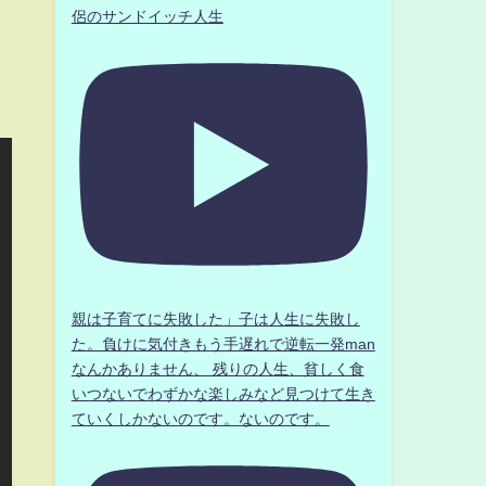
侶のサンドイッチ人生
親は子育てに失敗した」子は人生に失敗し
た。負けに気付きもう手遅れで逆転一発man
なんかありません、 残りの人生、貧しく食
いつないでわずかな楽しみなど見つけて生き
ていくしかないのです。ないのです。