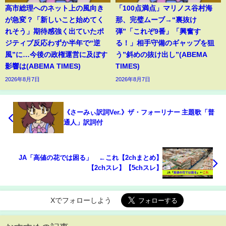
高市総理へのネット上の風向き
「100点満点」マリノス谷村海
が急変？「新しいこと始めてく
那、完璧ムーブ→“裏抜け
れそう」期待感強く出ていたポ
弾”「これぞ9番」「興奮す
ジティブ反応わずか半年で“逆
る！」相手守備のギャップを狙
風”に…今後の政権運営に及ぼす
う”斜めの抜け出し”(ABEMA
影響は(ABEMA TIMES)
TIMES)
2026年8月7日
2026年8月7日
《さーみぃ訳詞Ver.》ザ・フォーリナー 主題歌「普
通人」訳詞付
JA「高値の花では困る」 ←これ【2chまとめ】
【2chスレ】【5chスレ】
Xでフォローしよう