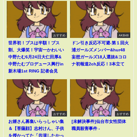
おすすめ
AKB48
世界初！ブスは半額！ブス
ドン引き反応不可避-第１回火
割、大爆笑！宇宙一かわいい
浦ガールズメンバー&hur48
中野たむ6月24日大仁田厚&
妄想ガールズ18人選抜&コロ
中野たむプロデュース興行in
ナ初報道2ch反応！3本立て
新木場1st RING 記者会見
おすすめ
おすすめ
お婿さん募集いらっしゃい集
[未解決事件]仙台市女性団体
＆【菩薩顔】志村けん、子供
職員殺害事件 -
を授かってた「共演したかっ