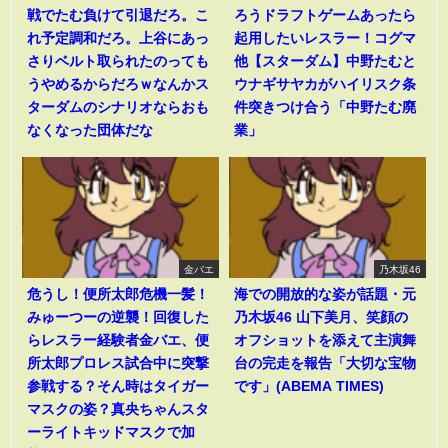
戦でたむ負けて引退だろ。こ
ろうドラフトゲームあったら
れ予定調和だろ。上谷にあっ
起用したいレスラー！コグマ
さりベルト取られたのっても
他【スターダム】中野たむと
うやめるからだろｗなんかス
ウナギサヤカがハイリスク条
ターダムのシナリオならおも
件突きつけ合う「中野たむ廃
なくなった団体だな
業」
金バエ
乃木坂46
危うし！便所太郎危機一髪！
海での開放的な姿が話題・元
みゅーつーの逆襲！回復した
乃木坂46 山下美月、笑顔の
らレスラー経験者金バエ、便
オフショットを添えて主演舞
所太郎プロレス試合中に突撃
台の完走を報告「大切な宝物
参戦する？そん時はタイガー
です」(ABEMA TIMES)
マスクの姿？真央ちゃんスタ
ーライトキッドマスクで加