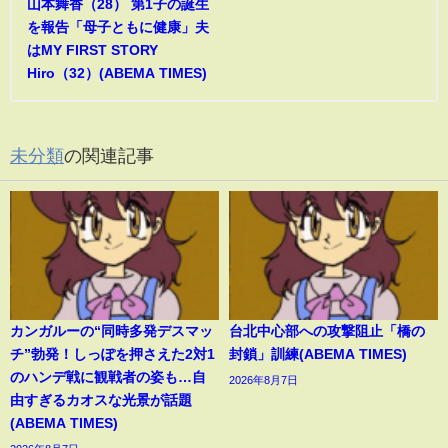
山本舞香（28） 第1子の誕生
を報告「母子ともに健康」夫
はMY FIRST STORY
Hiro（32）(ABEMA TIMES)
未分類
の関連記事
カンガルーの“同時多発デスマッ
台北中心部への攻撃阻止「橋の
チ”勃発！しっぽを押さえた2対1
封鎖」訓練(ABEMA TIMES)
のハンデ戦に観戦者の姿も…自
2026年8月7日
由すぎるカオスな光景が話題
(ABEMA TIMES)