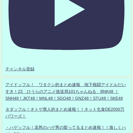
チャンネル登録
アイドッフル！ ワタクシ的まとめ速報 地下格闘アイドルだい
すき！23 ひうらのアニメ放送局101ちゃんねる BNK48 ！
SNH48！JKT48！MNL48！SGO48！GNZ48！STU48！SKE48
タダッフル！ネトゲ廃人的まとめ速報！！ネット乞食DE2000万
パワーズ！
・ハゲッフル！哀愁のハゲ男の髪ってるまとめ速報！！激しくハ