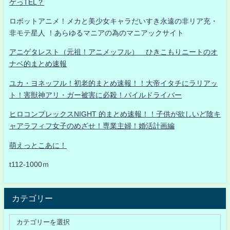
ゲっTEL？
ロボットアニメ！メカと美少女キャラだいすき永遠の非リア充・
非モテ星人 ！あらゆるマニアの為のマニアックサイト
アニゲタレスト（元祖！アニメッフル） ひきこもりニートのオ
ナベ的まとめ速報
ユカ・ヨネッフル！初老的まとめ速報！！大帝イタチにラリアッ
ト！害獣神アリ・ガー被害に必殺！パイルドライバー
ヒロコンプレックスNIGHT 的まとめ速報！！子供が欲しいど陰キ
ャアラフィフ女子のめざせ！専業主婦！婚活計画編
萌えっとこあに！
t112-1000ｍ
カテゴリー