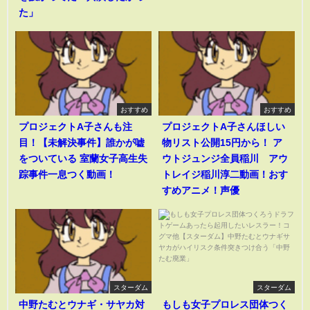
た」
おすすめ
おすすめ
プロジェクトA子さんも注
プロジェクトA子さんほしい
目！【未解決事件】誰かが嘘
物リスト公開15円から！ ア
をついている 室蘭女子高生失
ウトジュンジ全員稲川 アウ
踪事件一息つく動画！
トレイジ稲川淳二動画！おす
すめアニメ！声優
スターダム
スターダム
中野たむとウナギ・サヤカ対
もしも女子プロレス団体つく