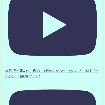
本日 兄が死んだ 葬式には行かなかった などなど 木曜ゴー
ルデン日浦劇場パート7