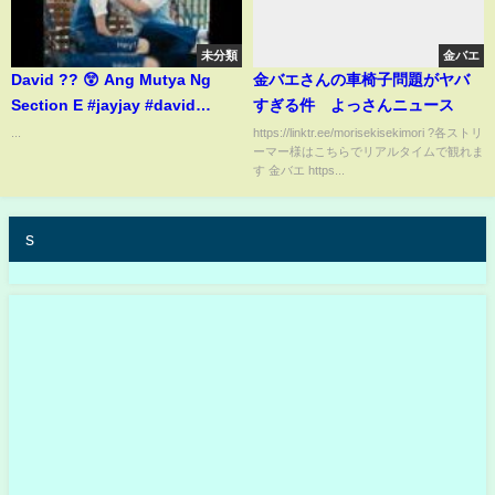
未分類
金バエ
David ?? 😲 Ang Mutya Ng
金バエさんの車椅子問題がヤバ
Section E #jayjay #david
すぎる件 よっさんニュース
#keifer #yuri
...
https://linktr.ee/morisekisekimori ?各ストリ
ーマー様はこちらでリアルタイムで観れま
#philippinesdrama
す 金バエ https...
#shortsfeed #foryou
s