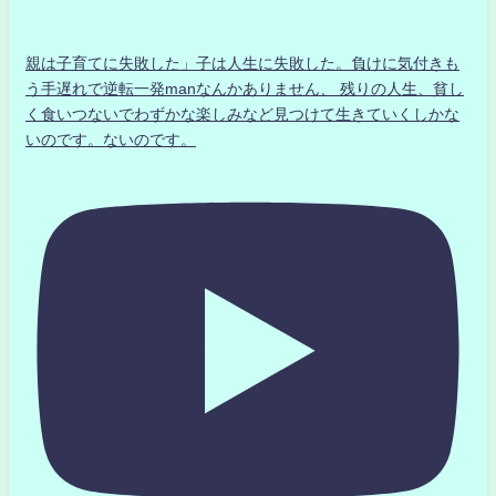
親は子育てに失敗した」子は人生に失敗した。負けに気付きも
う手遅れで逆転一発manなんかありません、 残りの人生、貧し
く食いつないでわずかな楽しみなど見つけて生きていくしかな
いのです。ないのです。