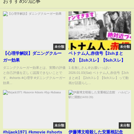
おすすめの記事
未分類
未分類
【心理学解説】ダニングクルー
ベトナム人,赤信号【2chまと
ガー効果
め】【2chスレ】【5chスレ】
ダニングクルーガー効果とは、実際の評価
1:名無しさん＠お腹いっぱい
と自己評価を正しく認識できないことで
2026.01.03(Sat) ベトナム人,赤信号【2ch
す。#shorts #心理学 #ダニングクルーガー
まとめ】【2chスレ】【5chスレ】って動
効果...
画が話題らし...
未分類
未分類
#hijack1971 #kmovie #shorts
伊藤博文暗殺した安重根記念