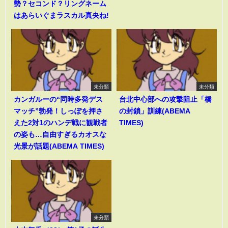
勢？セコンド？リングネーム
はあらいぐまラスカル真央ね!
未分類
未分類
カンガルーの“同時多発デス
台北中心部への攻撃阻止「橋
マッチ”勃発！しっぽを押さ
の封鎖」訓練(ABEMA
えた2対1のハンデ戦に観戦者
TIMES)
の姿も…自由すぎるカオスな
光景が話題(ABEMA TIMES)
未分類