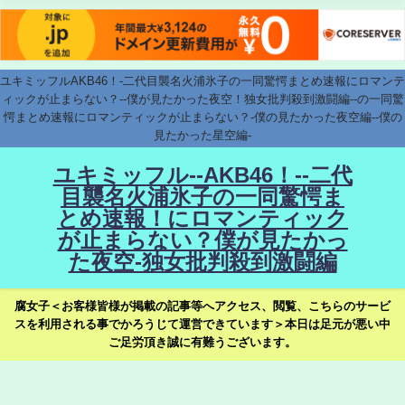
ユキミッフルAKB46！-二代目襲名火浦氷子の一同驚愕まとめ速報にロマンテ
ィックが止まらない？--僕が見たかった夜空！独女批判殺到激闘編--の一同驚
愕まとめ速報にロマンティックが止まらない？-僕の見たかった夜空編--僕の
見たかった星空編-
ユキミッフル--AKB46！--二代
目襲名火浦氷子の一同驚愕ま
とめ速報！にロマンティック
が止まらない？僕が見たかっ
た夜空-独女批判殺到激闘編
腐女子＜お客様皆様が掲載の記事等へアクセス、閲覧、こちらのサービ
スを利用される事でかろうじて運営できています＞本日は足元が悪い中
ご足労頂き誠に有難うございます。