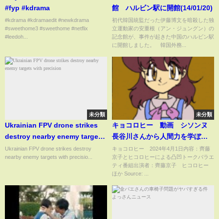
#fyp #kdrama
館 ハルビン駅に開館(14/01/20)
#kdrama #kdramaedit #newkdrama
初代韓国統監だった伊藤博文を暗殺した独
#sweethome3 #sweethome #netflix
立運動家の安重根（アン・ジュングン）の
#leedoh...
記念館が、事件が起きた中国のハルビン駅
に開館しました。 韓国外務...
未分類
未分類
Ukrainian FPV drone strikes
キョコロヒー 動画 シソンヌ
destroy nearby enemy targets
長谷川さんから人間力を学ぼ
with precision
う 4月1日
Ukrainian FPV drone strikes destroy
キョコロヒー 2024年4月1日内容：齊藤
nearby enemy targets with precisio...
京子とヒコロヒーによる凸凹トークバラエ
ティ番組出演者：齊藤京子 ヒコロヒー
ほか Source: ...