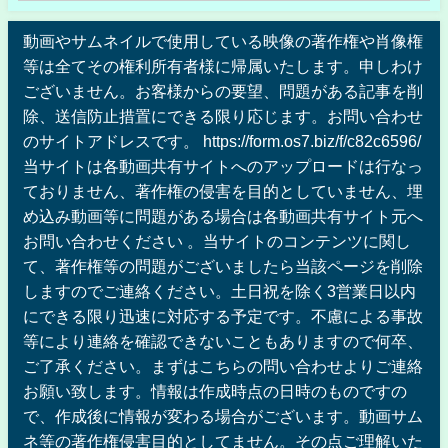
動画やサムネイルで使用している映像の著作権や肖像権
等は全てその権利所有者様に帰属いたします。申しわけ
ございません。お客様からの要望、問題がある記事を削
除、送信防止措置にできる限り応じます。お問い合わせ
のサイトアドレスです。 https://form.os7.biz/f/c82c6596/
当サイトは各動画共有サイトへのアップロードは行なっ
ておりません、著作権の侵害を目的としていません、埋
め込み動画等に問題がある場合は各動画共有サイト元へ
お問い合わせください 。当サイトのコンテンツに関し
て、著作権等の問題がございましたら当該ページを削除
しますのでご連絡ください。土日祝を除く3営業日以内
にできる限り迅速に対応する予定です。不慮による事故
等により連絡を確認できないこともありますので何卒、
ご了承ください。まずはこちらの問い合わせよりご連絡
お願い致します。情報は作成時点の日時のものですの
で、作成後に情報が変わる場合がございます。動画サム
ネ等の著作権侵害目的としてません。その点ご理解いた