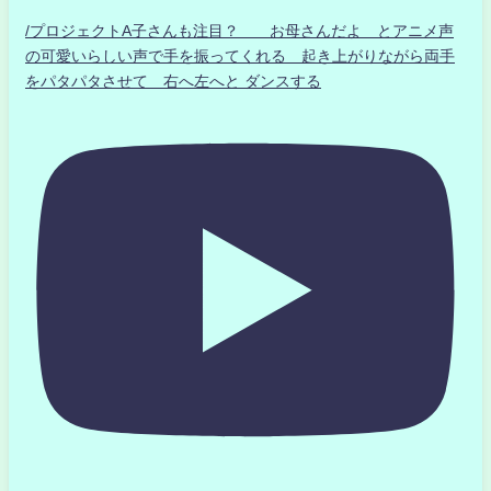
/プロジェクトA子さんも注目？ お母さんだよ とアニメ声
の可愛いらしい声で手を振ってくれる 起き上がりながら両手
をパタパタさせて 右へ左へと ダンスする