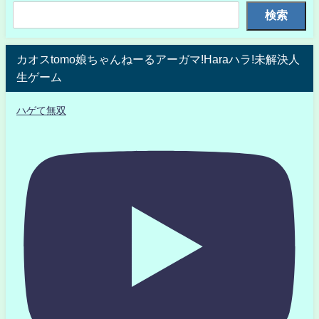
検索
カオスtomo娘ちゃんねーるアーガマ!Haraハラ!未解決人
生ゲーム
ハゲて無双