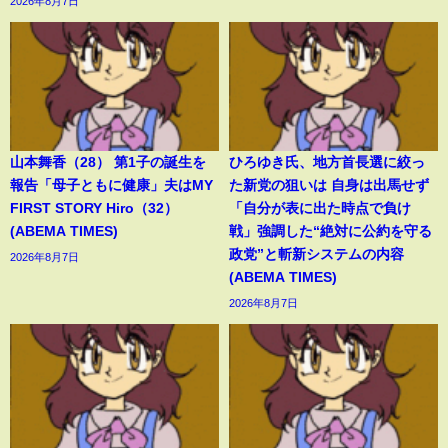
2026年8月7日
山本舞香（28） 第1子の誕生を
ひろゆき氏、地方首長選に絞っ
報告「母子ともに健康」夫はMY
た新党の狙いは 自身は出馬せず
FIRST STORY Hiro（32）
「自分が表に出た時点で負け
(ABEMA TIMES)
戦」強調した“絶対に公約を守る
政党”と斬新システムの内容
2026年8月7日
(ABEMA TIMES)
2026年8月7日