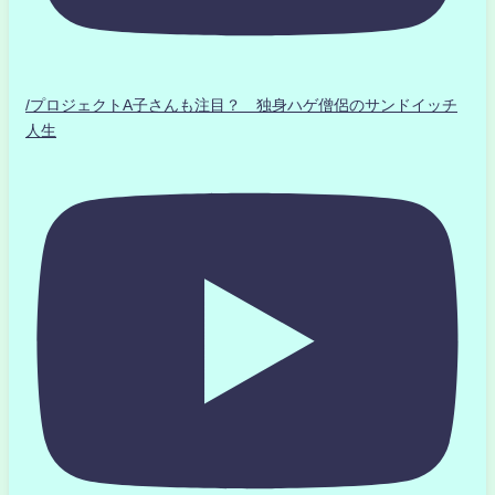
/プロジェクトA子さんも注目？ 独身ハゲ僧侶のサンドイッチ
人生