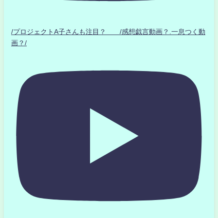
/プロジェクトA子さんも注目？ /感想戯言動画？.一息つく動
画？/