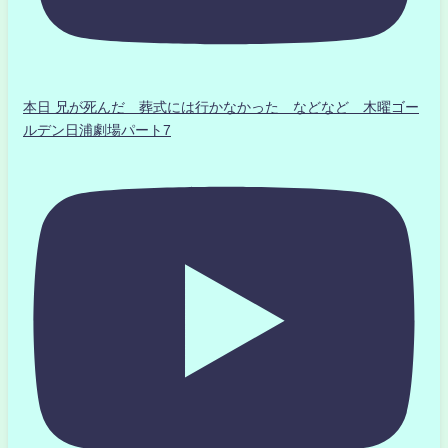
本日 兄が死んだ 葬式には行かなかった などなど 木曜ゴー
ルデン日浦劇場パート7