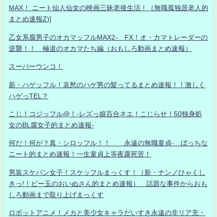
MAX！ ニート仙人仙女の映画三昧老後生活！（無職孤独居老人的
まとめ速報Z)]
乙女系腐男子のオカマッフルMAX2- FX！オ・カマトレーダーの
逆襲！！ 極道のオカマたち編（おもしろ動画まとめ速報）
スーパーウンコ！
新・ハゲッフル！哀愁のハゲ男の髪ってるまとめ速報！！激しく
ハゲっTEL？
こじ！コジッフル@！-レズっ娘百合ネエ！こじらせ！50独身処
女のBL腐女子的まとめ速報-
何だ！何が？真・シロッフル！！ 永遠の無職童貞- ぼっちな
ニート的まとめ速報！一生童貞上等夜露死苦！
男装スケバン女子！スケッフルまっくす！（新・ナンノひゃくし
きっ!！ビー玉のおいぬさん的まとめ速報） 話題な事件からおも
しろ動画まで取り上げまっくす
ロボットアニメ！メカと美少女キャラだいすき永遠の非リア充・