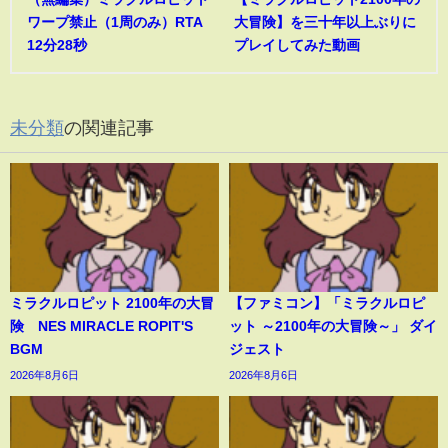
ワープ禁止（1周のみ）RTA
大冒険】を三十年以上ぶりに
12分28秒
プレイしてみた動画
未分類
の関連記事
ミラクルロピット 2100年の大冒
【ファミコン】「ミラクルロピ
険 NES MIRACLE ROPIT'S
ット ～2100年の大冒険～」 ダイ
BGM
ジェスト
2026年8月6日
2026年8月6日