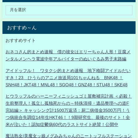
おすすめ～ん
おすすめサイト
おネコさん的まとめ速報 僕の彼女はエリーちゃん人形！豆腐メ
ンタルメンヘラ電波中年アルバイターのぬいぐるみ男子末路編
アイドッフル！ ワタクシ的まとめ速報 地下格闘アイドルだい
すき！23 ひうらのアニメ放送局101ちゃんねる BNK48 ！
SNH48！JKT48！MNL48！SGO48！GNZ48！STU48！SKE48
ヒウラッフルのハーニーフィニッシュゴミ屋敷補完計画 ＜必殺！
生前整理人！孤立し孤独死からの～特殊清掃・遺品整理への道F
完結編＞ キャッシング計1500万返済：厨二病借金3500万円！う
つ病統合失調症14年生HKT46！！9期研究生、最後のサイト！全
米が泣いた！認知症鬱病60代のラストサイト絶賛！公開中
魔法熟女/美魔女ッ娘メグみみちゃんのニートッフルステーション