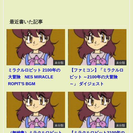
最近書いた記事
未分類
未分類
ミラクルロピット 2100年の
【ファミコン】「ミラクルロ
大冒険 NES MIRACLE
ピット ～2100年の大冒険
ROPIT'S BGM
～」 ダイジェスト
未分類
未分類
（無編集）ミラクルロピット
【ミラクルロピット2100年の