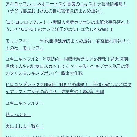
アキヨッフル-！ネオニートスケ番長のエキストラ芸能情報局！
（子ども部屋おばさんの自宅警備員的まとめ速報）
[ヨシヨシロッフル-！！-素浪人勇者カツオンの未解決事件簿へよ
うこそYOUKO！のナンノ洋子のはなしは信じるな編）]
モリッフル！ 50代無職独身的まとめ速報！有益便利情報サイ
トの杜 モリッフル
ユキユキッフル2！ど底辺的一同驚愕騒然まとめ速報！超氷河期
世代！人生の強制ロスカットですべてを失ったキグナス氷子の愛
のクリスタルキングボンビー脱出大作戦
ヒロコンプレックスNIGHT 的まとめ速報！！子供が欲しいど陰キ
ャアラフィフ女子のめざせ！専業主婦！婚活計画編
ユキユキッフル3！
萌えっふる！
天にまします我ら！