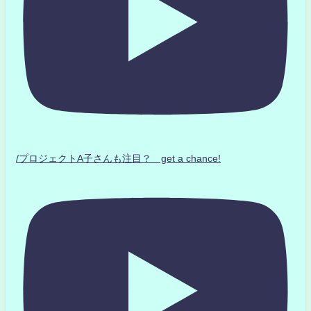
/プロジェクトA子さんも注目？ get a chance!