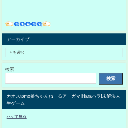
アーカイブ
検索
検索
カオスtomo娘ちゃんねーるアーガマ!Haraハラ!未解決人
生ゲーム
ハゲて無双