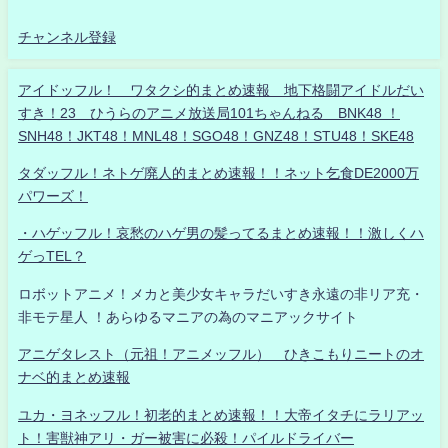
チャンネル登録
アイドッフル！ ワタクシ的まとめ速報 地下格闘アイドルだい
すき！23 ひうらのアニメ放送局101ちゃんねる BNK48 ！
SNH48！JKT48！MNL48！SGO48！GNZ48！STU48！SKE48
タダッフル！ネトゲ廃人的まとめ速報！！ネット乞食DE2000万
パワーズ！
・ハゲッフル！哀愁のハゲ男の髪ってるまとめ速報！！激しくハ
ゲっTEL？
ロボットアニメ！メカと美少女キャラだいすき永遠の非リア充・
非モテ星人 ！あらゆるマニアの為のマニアックサイト
アニゲタレスト（元祖！アニメッフル） ひきこもりニートのオ
ナベ的まとめ速報
ユカ・ヨネッフル！初老的まとめ速報！！大帝イタチにラリアッ
ト！害獣神アリ・ガー被害に必殺！パイルドライバー