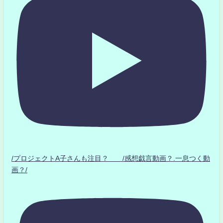
/プロジェクトA子さんも注目？ /感想戯言動画？.一息つく動
画？/