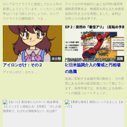
力～【山川龍雄のニュースの疑
追加利上げは「会合ごとに判
ロシアがウクライナに侵攻してから１年が
アメリカの中央銀行にあたるFRB=連邦準
経過しようとしています。いったいこの戦
備制度理事会は、物価高を抑えるため政策
問】（2023年2月3日）
断」｜TBS NEWS DIG
争はいつまで続くのでしょうか。ロシア、
金利の引き上げを再開しました。金利は
ウクライナの継戦能力、つま...
22年ぶりの高水準です。 ...
未分類
国際
アイロンがけ：その２
💹日米協調介入の警戒と円相場
の急騰
アイロンがけ：その２...
急速に変動する金融市場の動向と、その背
景にある日米の経済政策について報じてい
ます。為替市場では、米当局による為替レ
ートの確認（レートチェック...