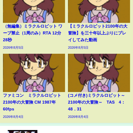
（無編集）ミラクルロピット ワ
【ミラクルロピット2100年の大
ープ禁止（1周のみ）RTA 12分
冒険】を三十年以上ぶりにプレ
28秒
イしてみた動画
2026年8月5日
2026年8月5日
ファミコン ミラクルロピット
(コメ付き)ミラクルロピット～
2100年の大冒険 CM 1987年
2100年の大冒険～ TAS 4：
60fps
48．31
2026年8月4日
2026年8月4日