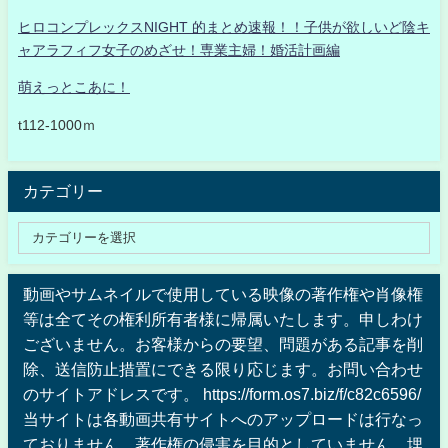
ヒロコンプレックスNIGHT 的まとめ速報！！子供が欲しいど陰キ
ャアラフィフ女子のめざせ！専業主婦！婚活計画編
萌えっとこあに！
t112-1000ｍ
カテゴリー
動画やサムネイルで使用している映像の著作権や肖像権
等は全てその権利所有者様に帰属いたします。申しわけ
ございません。お客様からの要望、問題がある記事を削
除、送信防止措置にできる限り応じます。お問い合わせ
のサイトアドレスです。 https://form.os7.biz/f/c82c6596/
当サイトは各動画共有サイトへのアップロードは行なっ
ておりません、著作権の侵害を目的としていません、埋