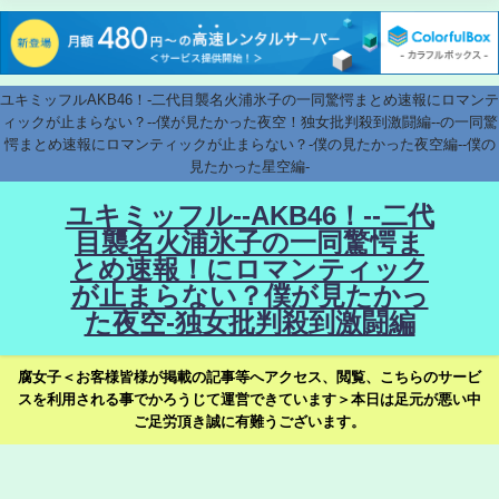
ユキミッフルAKB46！-二代目襲名火浦氷子の一同驚愕まとめ速報にロマンテ
ィックが止まらない？--僕が見たかった夜空！独女批判殺到激闘編--の一同驚
愕まとめ速報にロマンティックが止まらない？-僕の見たかった夜空編--僕の
見たかった星空編-
ユキミッフル--AKB46！--二代
目襲名火浦氷子の一同驚愕ま
とめ速報！にロマンティック
が止まらない？僕が見たかっ
た夜空-独女批判殺到激闘編
腐女子＜お客様皆様が掲載の記事等へアクセス、閲覧、こちらのサービ
スを利用される事でかろうじて運営できています＞本日は足元が悪い中
ご足労頂き誠に有難うございます。