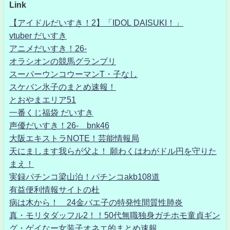
Link
【アイドルだいすき！2】「IDOL DAISUKI！」
vtuber だいすき
アニメだいすき！26-
オラシオンの競馬グランプリ
スーパーウンコウーマンT・子なし
スケバン氷子のまとめ速報！
とおやまエリア51
一番くじ福袋 だいすき
声優だいすき！26- bnk46
大阪エキストラNOTE！芸能情報局
天にまします我らが父よ！ 願わくはわがドル円を守りた
まえ！
実録パチンコ梁山泊！パチンコakb108道
有益便利情報サイトの杜
病は木から！ 24金バエ子の特発性間質性肺炎
真・モリタダッフル2！！50代無職独身ガチホモ童貞ギン
グ・ゲイなー女装子オネエ的まとめ速報