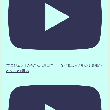
/プロジェクトA子さんも注目？ なぜ私は入会拒否？真相が
刺さる3分間？/