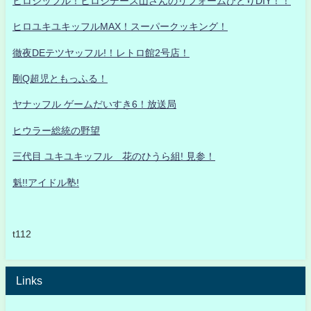
ヒロシッフル！ヒロシデース山さんのリフォームひとりDIY！！
ヒロユキユキッフルMAX！スーパークッキング！
徹夜DEテツヤッフル!！レトロ館2号店！
剛Q超児ともっふる！
ヤナッフル ゲームだいすき6！放送局
ヒウラー総統の野望
三代目 ユキユキッフル 花のひうら組! 見参！
魁!!アイドル塾!
t112
Links