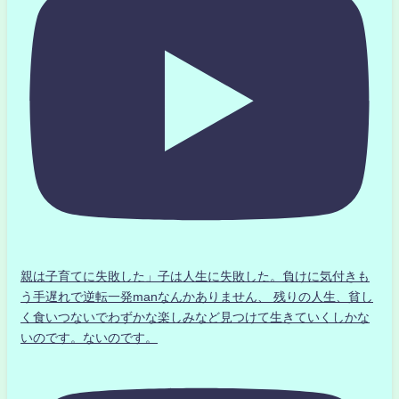
親は子育てに失敗した」子は人生に失敗した。負けに気付きも
う手遅れで逆転一発manなんかありません、 残りの人生、貧し
く食いつないでわずかな楽しみなど見つけて生きていくしかな
いのです。ないのです。