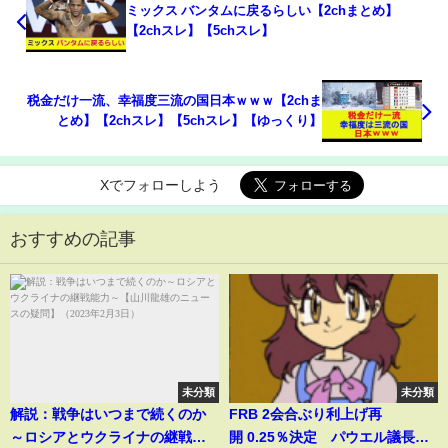
ミックス バンタムに戻るらしい【2chまとめ】
【2chスレ】【5chスレ】
税金だけ一流、幸福度三流の国日本ｗｗｗ【2chま
とめ】【2chスレ】【5chスレ】【ゆっくり】
Xでフォローしよう
おすすめの記事
未分類
未分類
解説：戦争はいつまで続くのか
FRB 2会合ぶり利上げ再
～ロシアとウクライナの継戦能
開 0.25％決定 パウエル議長、