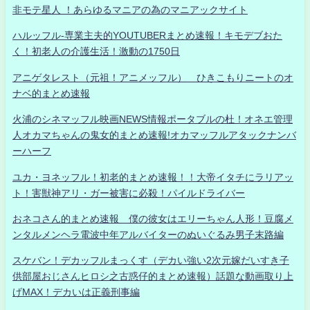
非モテ星人 ！あらゆるマニアの為のマニアックサイト
ハルッフル-専業主夫的YOUTUBERまとめ速報！キモデブおた
く！初老人の介護生活！激動の1750日
アニゲタレスト（元祖！アニメッフル） ひきこもりニートのオ
ナベ的まとめ速報
火浦のシネマッフル映画NEWS情報ポータブルの杜！オネエ管理
人オカマちゃんの鬼女的まとめ速報!オカマッフルアタックナンバ
ーハーフ
ユカ・ヨネッフル！初老的まとめ速報！！大帝イタチにラリアッ
ト！害獣神アリ・ガー被害に必殺！パイルドライバー
おネコさん的まとめ速報 僕の彼女はエリーちゃん人形！豆腐メ
ンタルメンヘラ電波中年アルバイターのぬいぐるみ男子末路編
スケバン！デカッフルまっくす（デカい強い2次元嫁だいすき子
供部屋おじさんヒロシ之古惑仔的まとめ速報）話題な動画取り上
げMAX！デカいは正義刑事編