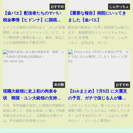
おすすめ
しんやっちょ
【金バエ】配信者たちのヤバい
【重要な報告】病院にいってき
税金事情【ヒドンナ】に国税入
ました【金バエ】
る! 【考察】「少しの追徴課税
ヒドンナが国税の訪問があり「少しの追徴
配信者の動画をいち早く高画質でお届けし
課税」があったとツイートしたことで、ラ
ます。 動画配信サイト⇒ツイキャス＆ふ
で、わざわざ国税来ない!」次は
イブ配信界に激震が走った。最近、鼠山こ
わっち 出演者 ⇒金バエ、しんや
誰!?
とかが追徴課税を千数百万円...
っちょ、ぱるぱる、せいじ ...
未分類
おすすめ
現職大統領に史上初の拘束令
【2chまとめ】7月5日 に大震災
状 韓国・ユン大統領の支持者
の予言、ガチで信じる人が爆増
は抗議集会｜TBS NEWS DIG
してしまう【ゆっくり実況】
今月、非常戒厳を宣言した韓国の尹錫悦大
このチャンネルでは、様々なスレをラジオ
統領に対して、内乱を首謀した疑いで拘束
感覚で聞いていただけるよう紹介していま
令状が出されました。 公邸前の大通りで
す！ おすすめのスレや「こんなスレを聞
は、尹大統領の支持者たちが...
きたい！」といったご要望が...