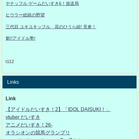
ヤナッフル ゲームだいすき6！放送局
ヒウラー総統の野望
三代目 ユキユキッフル 花のひうら組! 見参！
魁!!アイドル塾!
t112
Links
Link
【アイドルだいすき！2】「IDOL DAISUKI！」
vtuber だいすき
アニメだいすき！26-
オラシオンの競馬グランプリ