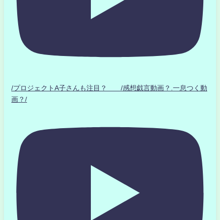
/プロジェクトA子さんも注目？ /感想戯言動画？.一息つく動
画？/