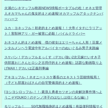
火浦のシネマッフル映画NEWS情報ポータブルの杜！オネエ管理
人オカマちゃんの鬼女的まとめ速報!オカマッフルアタックナンバ
ーハーフ
ユカ・ヨネッフル！初老的まとめ速報！！大帝イタチにラリアッ
ト！害獣神アリ・ガー被害に必殺！パイルドライバー
おネコさん的まとめ速報 僕の彼女はエリーちゃん人形！豆腐メ
ンタルメンヘラ電波中年アルバイターのぬいぐるみ男子末路編
スケバン！デカッフルまっくす（デカい強い2次元嫁だいすき子
供部屋おじさんヒロシ之古惑仔的まとめ速報）話題な動画取り上
げMAX！デカいは正義刑事編
アキヨッフル-！ネオニートスケ番長のエキストラ芸能情報局！
（子ども部屋おばさんの自宅警備員的まとめ速報）
[ヨシヨシロッフル-！！-素浪人勇者カツオンの未解決事件簿へよ
うこそYOUKO！のナンノ洋子のはなしは信じるな編）]
モリッフル！ 50代無職独身的まとめ速報！有益便利情報サイ