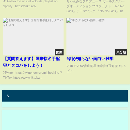
🎵 Follow the official 7clouds playlist on
ちゃんみなプロデュース ガールズグルー
Spotify : https://lnkfi.re/7...
プオーディションプロジェクト 『No No
Girls』テーマソング 『No No Girls』 ht...
国際
未分類
【質問答えます】国際指名手配
9割が知らない面白い雑学
犯とタコパをしよう！
VOICEVOX:青山龍星 #雑学 #豆知識 #トリ
ビア...
?Twitter https://twitter.com/romi_hoshino ?
TikTok https://www.tiktok.c...
s