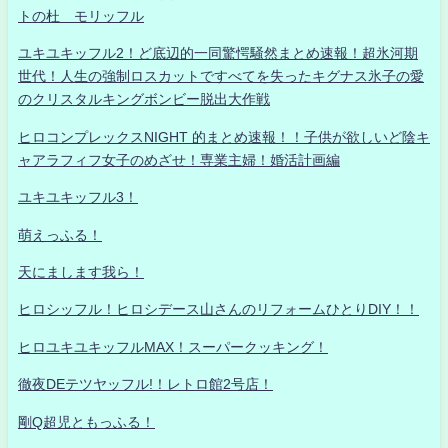
トの杜 モリッフル
ユキユキッフル2！ど底辺的一同驚愕騒然まとめ速報！超氷河期
世代！人生の強制ロスカットですべてを失ったキグナス氷子の愛
のクリスタルキングボンビー脱出大作戦
ヒロコンプレックスNIGHT 的まとめ速報！！子供が欲しいど陰キ
ャアラフィフ女子のめざせ！専業主婦！婚活計画編
ユキユキッフル3！
萌えっふる！
天にまします我ら！
ヒロシッフル！ヒロシデース山さんのリフォームひとりDIY！！
ヒロユキユキッフルMAX！スーパークッキング！
徹夜DEテツヤッフル!！レトロ館2号店！
剛Q超児ともっふる！