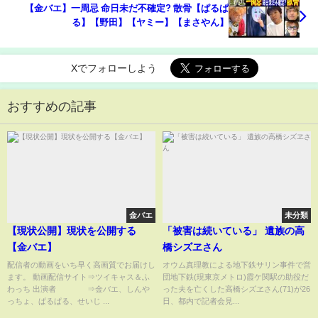
【金バエ】一周忌 命日未だ不確定? 散骨【ぱるぱ
る】【野田】【ヤミー】【まさやん】
Xでフォローしよう
おすすめの記事
金バエ
未分類
【現状公開】現状を公開する
「被害は続いている」 遺族の高
【金バエ】
橋シズヱさん
配信者の動画をいち早く高画質でお届けし
オウム真理教による地下鉄サリン事件で営
ます。 動画配信サイト⇒ツイキャス＆ふ
団地下鉄(現東京メトロ)霞ケ関駅の助役だ
わっち 出演者 ⇒金バエ、しんや
った夫を亡くした高橋シズヱさん(71)が26
っちょ、ぱるぱる、せいじ ...
日、都内で記者会見...