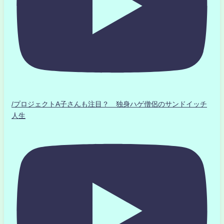
/プロジェクトA子さんも注目？ 独身ハゲ僧侶のサンドイッチ
人生