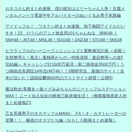
おネコさん的まとめ速報 僕の彼女はエリーちゃん人形！豆腐メ
ンタルメンヘラ電波中年アルバイターのぬいぐるみ男子末路編
アイドッフル！ ワタクシ的まとめ速報 地下格闘アイドルだい
すき！23 ひうらのアニメ放送局101ちゃんねる BNK48 ！
SNH48！JKT48！MNL48！SGO48！GNZ48！STU48！SKE48
ヒウラッフルのハーニーフィニッシュゴミ屋敷補完計画 ＜必殺！
生前整理人！孤立し孤独死からの～特殊清掃・遺品整理への道F
完結編＞ キャッシング計1500万返済：厨二病借金3500万円！う
つ病統合失調症14年生HKT46！！9期研究生、最後のサイト！全
米が泣いた！認知症鬱病60代のラストサイト絶賛！公開中
魔法熟女/美魔女ッ娘メグみみちゃんのニートッフルステーション
MAX！ ニート仙人仙女の映画三昧老後生活！（無職孤独居老人的
まとめ速報Z)]
乙女系腐男子のオカマッフルMAX2- FX！オ・カマトレーダーの
逆襲！！ 極道のオカマたち編（おもしろ動画まとめ速報）
スーパーウンコ！