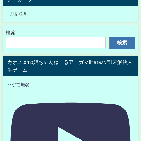
検索
検索
カオスtomo娘ちゃんねーるアーガマ!Haraハラ!未解決人
生ゲーム
ハゲて無双