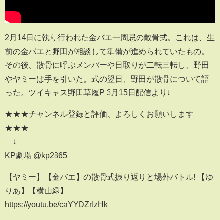
2月14日に執り行われた金バエ一周忌の散骨式。これは、生
前の金バエと野田が相談して準備が進められていたもの。
その後、散骨に呼ぶメンバーや日取りが二転三転し、野田
やヤミーは手を引いた。式の翌日、野田が散骨について語
った。ツイキャス野田草履P 3月15日配信より↓
★★★チャンネル登録と評価、よろしくお願いします
★★★
↓
KP劇場 @kp2865
【ヤミー】【金バエ】の散骨式振り返りと場外バトル! 【ゆ
りあ】【横山緑】
https://youtu.be/caYYDZrIzHk