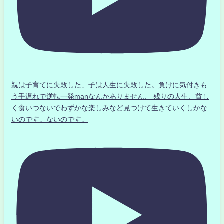
親は子育てに失敗した」子は人生に失敗した。負けに気付きも
う手遅れで逆転一発manなんかありません、 残りの人生、貧し
く食いつないでわずかな楽しみなど見つけて生きていくしかな
いのです。ないのです。