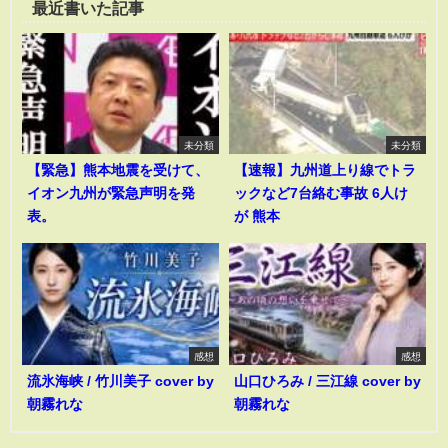
最近書いた記事
未分類
未分類
【緊急】熊本地震を受けて、
【速報】九州道上り線でトラ
イオン九州が緊急声明を発
ックなど7台絡む事故 6人け
表。
が 熊本
感想
感想
流氷海峡 / 竹川美子 cover by
山口ひろみ / 三江線 cover by
朝霧れな
朝霧れな