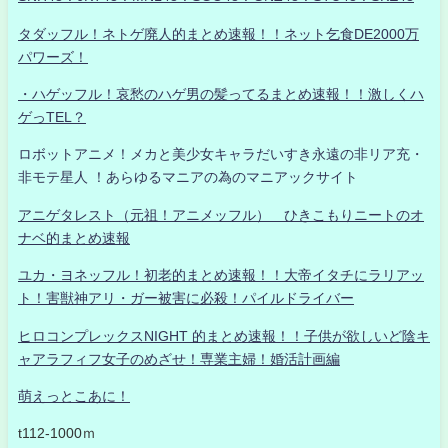
タダッフル！ネトゲ廃人的まとめ速報！！ネット乞食DE2000万
パワーズ！
・ハゲッフル！哀愁のハゲ男の髪ってるまとめ速報！！激しくハ
ゲっTEL？
ロボットアニメ！メカと美少女キャラだいすき永遠の非リア充・
非モテ星人 ！あらゆるマニアの為のマニアックサイト
アニゲタレスト（元祖！アニメッフル） ひきこもりニートのオ
ナベ的まとめ速報
ユカ・ヨネッフル！初老的まとめ速報！！大帝イタチにラリアッ
ト！害獣神アリ・ガー被害に必殺！パイルドライバー
ヒロコンプレックスNIGHT 的まとめ速報！！子供が欲しいど陰キ
ャアラフィフ女子のめざせ！専業主婦！婚活計画編
萌えっとこあに！
t112-1000ｍ