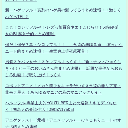
新・ハゲッフル！哀愁のハゲ男の髪ってるまとめ速報！！激しく
ハゲっTEL？
こじ！コジッフル@！-レズっ娘百合ネエ！こじらせ！50独身処
女のBL腐女子的まとめ速報-
何だ！何が？真・シロッフル！！ 永遠の無職童貞- ぼっちな
ニート的まとめ速報！一生童貞上等夜露死苦！
男装スケバン女子！スケッフルまっくす！（新・ナンノひゃくし
きっ!！ビー玉のおいぬさん的まとめ速報） 話題な事件からおも
しろ動画まで取り上げまっくす
ロボットアニメ！メカと美少女キャラだいすき永遠の非リア充・
非モテ星人 ！あらゆるマニアの為のマニアックサイト
ハルッフル-専業主夫的YOUTUBERまとめ速報！キモデブおた
く！初老人の介護生活！激動の1750日
アニゲタレスト（元祖！アニメッフル） ひきこもりニートのオ
ナベ的まとめ速報