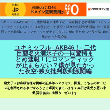
ユキミッフルAKB46！-二代目襲名火浦氷子の一同驚愕まとめ速報にロマンテ
ィックが止まらない？--僕が見たかった夜空！独女批判殺到激闘編--の一同驚
愕まとめ速報にロマンティックが止まらない？-僕の見たかった夜空編--僕の
見たかった星空編-
ユキミッフル--AKB46！--二代
目襲名火浦氷子の一同驚愕ま
とめ速報！にロマンティック
が止まらない？僕が見たかっ
た夜空-独女批判殺到激闘編
腐女子＜お客様皆様が掲載の記事等へアクセス、閲覧、こちらのサービ
スを利用される事でかろうじて運営できています＞本日は足元が悪い中
ご足労頂き誠に有難うございます。