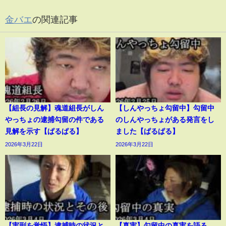
金バエ
の関連記事
【組長の見解】魂道組長がしん
【しんやっちょ勾留中】勾留中
やっちょの逮捕勾留の件である
のしんやっちょがある発言をし
見解を示す【ぱるぱる】
ました【ぱるぱる】
2026年3月22日
2026年3月22日
【実刑を覚悟】逮捕時の状況と
【真実】勾留中の真実を語る