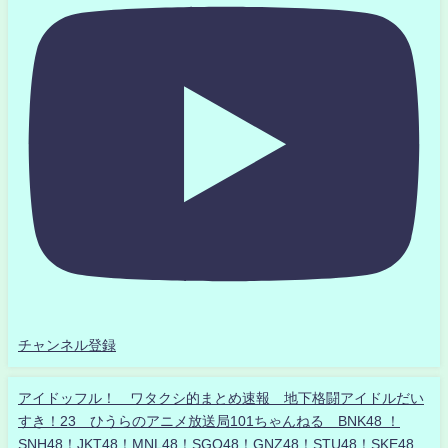
チャンネル登録
アイドッフル！ ワタクシ的まとめ速報 地下格闘アイドルだい
すき！23 ひうらのアニメ放送局101ちゃんねる BNK48 ！
SNH48！JKT48！MNL48！SGO48！GNZ48！STU48！SKE48