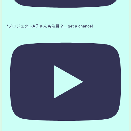
/プロジェクトA子さんも注目？ get a chance!