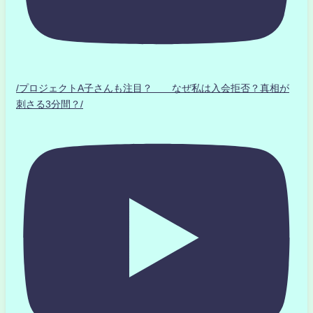
/プロジェクトA子さんも注目？ なぜ私は入会拒否？真相が
刺さる3分間？/