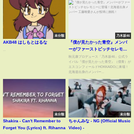
未分類
乃木坂46
AKB48 はしもとはるな
『僕が見たかった青空』メンバ
ーがファーストピッチセレモニ
...
ーに登場！北海道出身メンバー
秋元康プロデュース「乃木坂46」公式ラ
イバル『僕が見たかった青空』（僕青）が
工藤唯愛さんが投球に挑戦！
エスコンフィールドHOKKAIDOに来場！
北海道出身のメンバー...
未分類
未分類
Shakira - Can't Remember to
ちゃんみな - NG (Official Music
Forget You (Lyrics) ft. Rihanna
Video) -