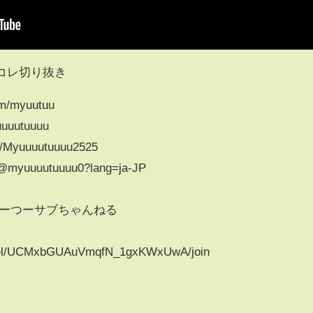
レコレ切り抜き
m/myuutuu
uuutuuuu
yuuuutuuuu2525
/@myuuuutuuuu0?lang=ja-JP
om/@みゅーつーサブちゃんねる
nnel/UCMxbGUAuVmqfN_1gxKWxUwA/join