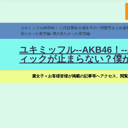
ユキミッフルAKB46！-二代目襲名火浦氷子の一同驚愕まとめ
見たかった夜空編--僕の見たかった星空編-
ユキミッフル--AKB46
ィックが止まらない？僕が
腐女子＜お客様皆様が掲載の記事等へアクセス、閲覧