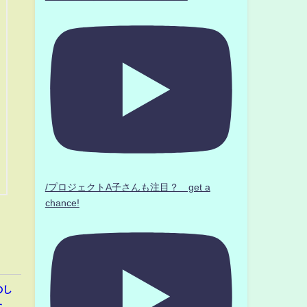
/プロジェクトA子さんも注目？ get a
chance!
のし
た