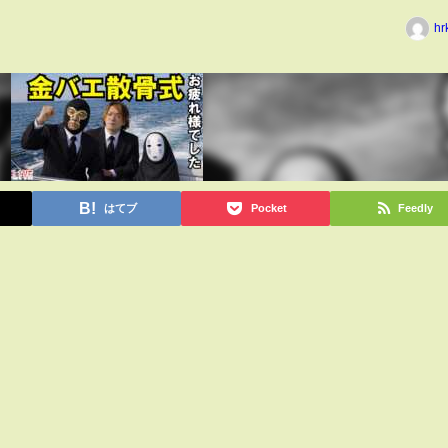
hr
はてブ
Pocket
Feedly