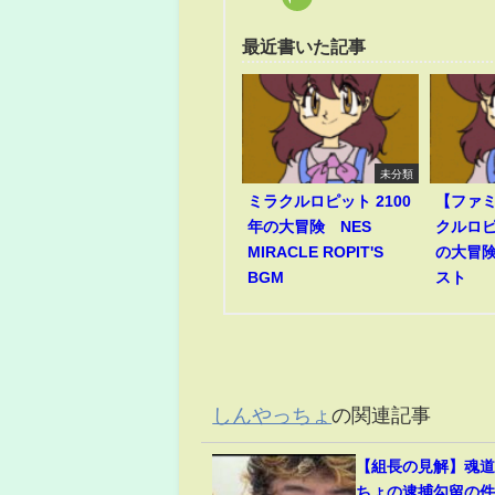
最近書いた記事
未分類
ミラクルロピット 2100
【ファ
年の大冒険 NES
クルロピ
MIRACLE ROPIT'S
の大冒険
BGM
スト
しんやっちょ
の関連記事
【組長の見解】魂
ちょの逮捕勾留の