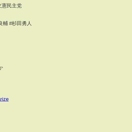
#立憲民主党
良輔 #杉田勇人
か
rize