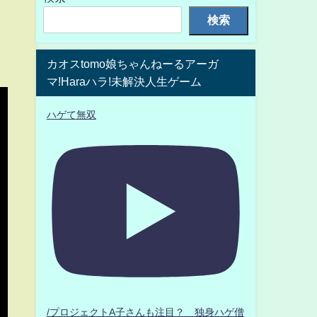
検索
カオスtomo娘ちゃんねーるアーガ
マ!Haraハラ!未解決人生ゲーム
ハゲて無双
/プロジェクトA子さんも注目？ 独身ハゲ僧