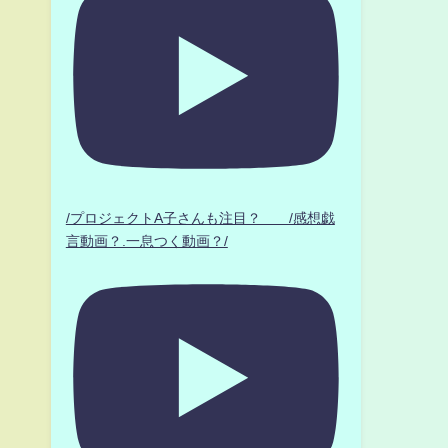
/プロジェクトA子さんも注目？ /感想戯
言動画？.一息つく動画？/