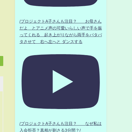
/プロジェクトA子さんも注目？ お母さん
だよ とアニメ声の可愛いらしい声で手を振
ってくれる 起き上がりながら両手をパタパ
タさせて 右へ左へと ダンスする
/プロジェクトA子さんも注目？ なぜ私は
入会拒否？真相が刺さる3分間？/