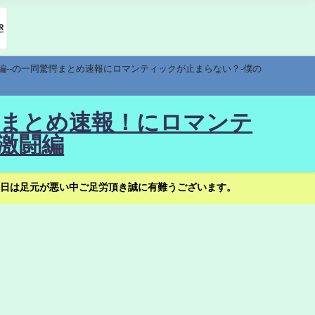
編--の一同驚愕まとめ速報にロマンティックが止まらない？-僕の
驚愕まとめ速報！にロマンテ
激闘編
日は足元が悪い中ご足労頂き誠に有難うございます。