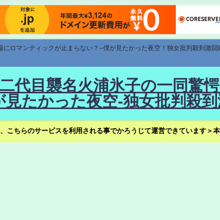
速報にロマンティックが止まらない？--僕が見たかった夜空！独女批判殺到激闘
！--二代目襲名火浦氷子の一同
見たかった夜空-独女批判殺到
、こちらのサービスを利用される事でかろうじて運営できています＞本