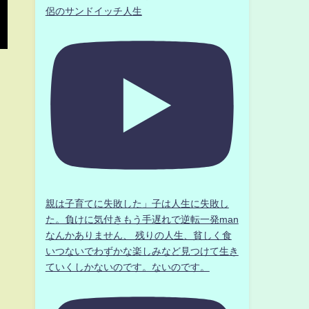
侶のサンドイッチ人生
親は子育てに失敗した」子は人生に失敗し
た。負けに気付きもう手遅れで逆転一発man
なんかありません、 残りの人生、貧しく食
いつないでわずかな楽しみなど見つけて生き
ていくしかないのです。ないのです。