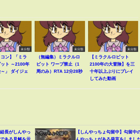
未分類
未分類
未分類
ミコン】「ミラ
（無編集）ミラクルロ
【ミラクルロピット
ット ～2100年
ピット ワープ禁止（1
2100年の大冒険】を三
～」 ダイジェ
周のみ）RTA 12分28秒
十年以上ぶりにプレイ
してみた動画
道組長がしんやっ
【しんやっちょ勾留中】勾留中
件である見解を示
んやっちょがある発言をしまし