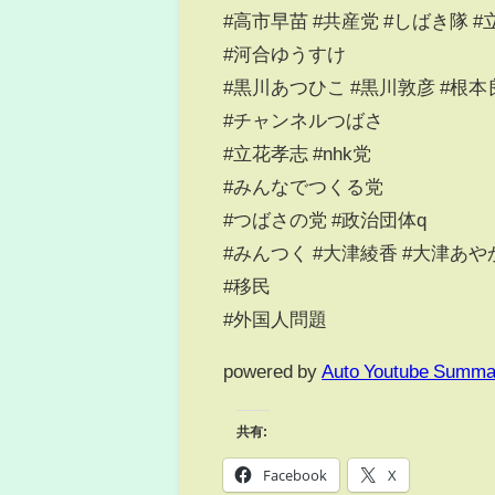
#高市早苗 #共産党 #しばき隊 
#河合ゆうすけ
#黒川あつひこ #黒川敦彦 #根本
#チャンネルつばさ
#立花孝志 #nhk党
#みんなでつくる党
#つばさの党 #政治団体q
#みんつく #大津綾香 #大津あや
#移民
#外国人問題
powered by
Auto Youtube Summa
共有:
Facebook
X