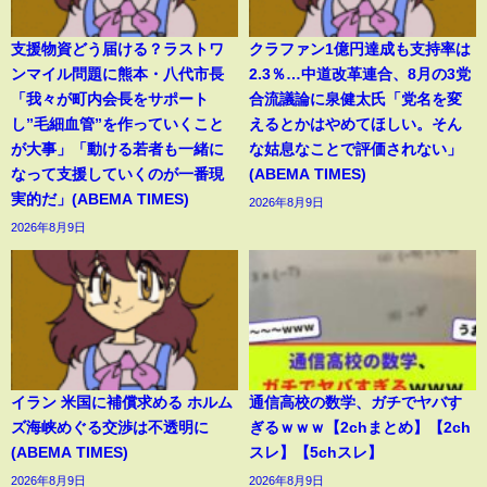
支援物資どう届ける？ラストワ
クラファン1億円達成も支持率は
ンマイル問題に熊本・八代市長
2.3％…中道改革連合、8月の3党
「我々が町内会長をサポート
合流議論に泉健太氏「党名を変
し”毛細血管”を作っていくこと
えるとかはやめてほしい。そん
が大事」「動ける若者も一緒に
な姑息なことで評価されない」
なって支援していくのが一番現
(ABEMA TIMES)
実的だ」(ABEMA TIMES)
2026年8月9日
2026年8月9日
イラン 米国に補償求める ホルム
通信高校の数学、ガチでヤバす
ズ海峡めぐる交渉は不透明に
ぎるｗｗｗ【2chまとめ】【2ch
(ABEMA TIMES)
スレ】【5chスレ】
2026年8月9日
2026年8月9日