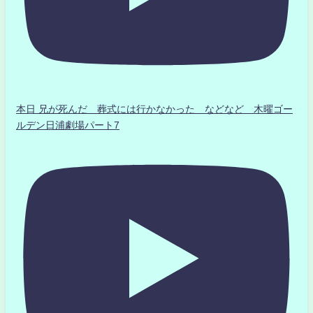
本日 兄が死んだ 葬式には行かなかった などなど 木曜ゴー
ルデン日浦劇場パート7