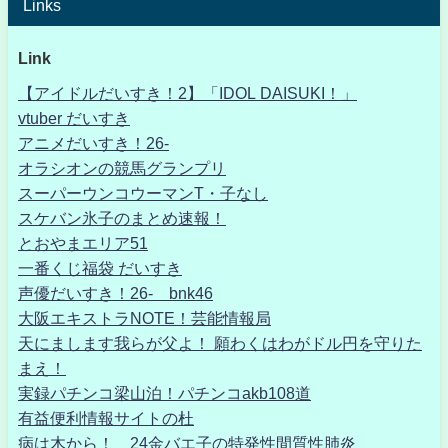
Links
Link
【アイドルだいすき！2】「IDOL DAISUKI！」
vtuber だいすき
アニメだいすき！26-
オラシオンの競馬グランプリ
スーパーウンコウーマンT・子なし
スケバン氷子のまとめ速報！
とおやまエリア51
一番くじ福袋 だいすき
声優だいすき！26- bnk46
大阪エキストラNOTE！芸能情報局
天にまします我らが父よ！ 願わくはわがドル円を守りた
まえ！
実録パチンコ梁山泊！パチンコakb108道
有益便利情報サイトの杜
病は木から！ 24金バエ子の特発性間質性肺炎