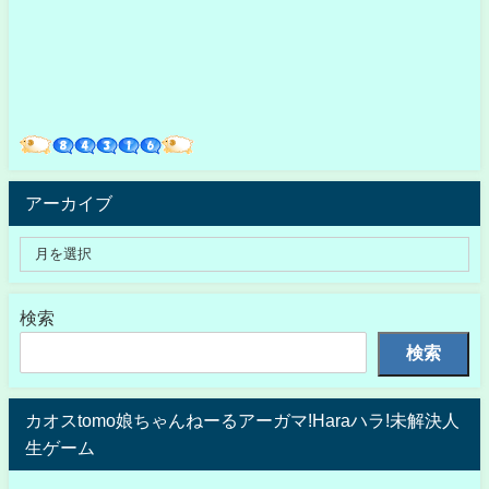
アーカイブ
検索
検索
カオスtomo娘ちゃんねーるアーガマ!Haraハラ!未解決人
生ゲーム