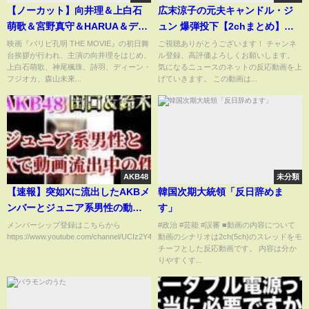
【ノーカット】向井理＆上白石
広末涼子の元夫キャンドル・ジ
萌歌＆宮野真守＆HARUA＆ディ
ュン 爆弾投下【2chまとめ】
ーン・フジオカら豪華集結！映
【2chスレ】【5chスレ】
映画『パリピ孔明 THE MOVIE』の初日舞
ご視聴ありがとうございます！ チャンネ
台挨拶が行われ、主演の向井理をはじめ、
ル登録、高評価よろしくお願いします。
画『パリピ孔明 THE MOVIE』初
上白石萌歌、神尾楓珠、詩羽、ディーン・
気になるニュースのネットの反応動画を上
日舞台挨拶
フジオカ、森山未來...
げていきます。 この動画は...
AKB48
未分類
【速報】突如Xに流出したAKBメ
韓国次期大統領「反日辞めま
ンバーとジュニア系男性の動画
す」
の件にAKB古参が思うこと【ス
メンバーシップ登録はこちらから
#政治 #芸能 #誤審 ■動画の内容について
https://www.youtube.com/channel/UCIz2Y4ahpBvP8BxULNfOR...
動画のシナリオは2ch(5ch)のスレッドをモ
キャンダル/鈴木くるみ/田口愛佳/
チーフとした反応動画です。 内容は分か
鈴木悠仁/深田竜生/佐藤璃果】
りやすくす...