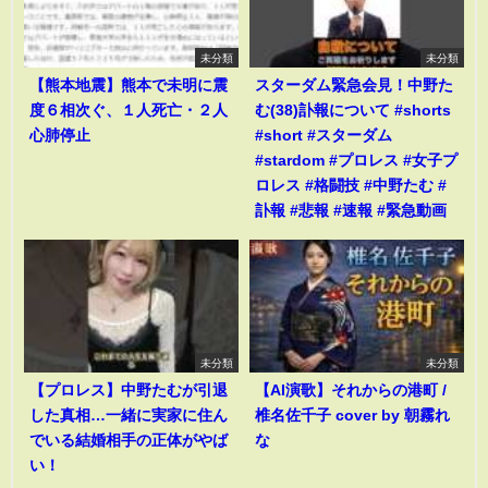
未分類
未分類
【熊本地震】熊本で未明に震
スターダム緊急会見！中野た
度６相次ぐ、１人死亡・２人
む(38)訃報について #shorts
心肺停止
#short #スターダム
#stardom #プロレス #女子プ
ロレス #格闘技 #中野たむ #
訃報 #悲報 #速報 #緊急動画
未分類
未分類
【プロレス】中野たむが引退
【AI演歌】それからの港町 /
した真相…一緒に実家に住ん
椎名佐千子 cover by 朝霧れ
でいる結婚相手の正体がやば
な
い！