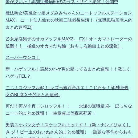
米が泣いた！認知症鬱病60代のラストサイト絶賛！公開中
魔法熟女/美魔女ッ娘メグみみちゃんのニートッフルステーション
MAX！ ニート仙人仙女の映画三昧老後生活！（無職孤独居老人的
まとめ速報Z)]
乙女系腐男子のオカマッフルMAX2- FX！オ・カマトレーダーの
逆襲！！ 極道のオカマたち編（おもしろ動画まとめ速報）
スーパーウンコ！
新・ハゲッフル！哀愁のハゲ男の髪ってるまとめ速報！！激しく
ハゲっTEL？
こじ！コジッフル@！-レズっ娘百合ネエ！こじらせ！50独身処
女のBL腐女子的まとめ速報-
何だ！何が？真・シロッフル！！ 永遠の無職童貞- ぼっちな
ニート的まとめ速報！一生童貞上等夜露死苦！
男装スケバン女子！スケッフルまっくす！（新・ナンノひゃくし
きっ!！ビー玉のおいぬさん的まとめ速報） 話題な事件からおも