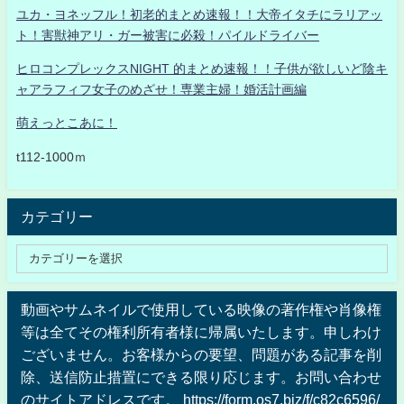
ユカ・ヨネッフル！初老的まとめ速報！！大帝イタチにラリアッ
ト！害獣神アリ・ガー被害に必殺！パイルドライバー
ヒロコンプレックスNIGHT 的まとめ速報！！子供が欲しいど陰キ
ャアラフィフ女子のめざせ！専業主婦！婚活計画編
萌えっとこあに！
t112-1000ｍ
カテゴリー
動画やサムネイルで使用している映像の著作権や肖像権
等は全てその権利所有者様に帰属いたします。申しわけ
ございません。お客様からの要望、問題がある記事を削
除、送信防止措置にできる限り応じます。お問い合わせ
のサイトアドレスです。 https://form.os7.biz/f/c82c6596/