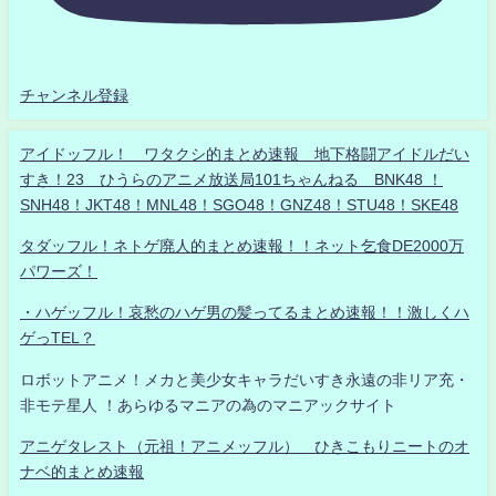
チャンネル登録
アイドッフル！ ワタクシ的まとめ速報 地下格闘アイドルだい
すき！23 ひうらのアニメ放送局101ちゃんねる BNK48 ！
SNH48！JKT48！MNL48！SGO48！GNZ48！STU48！SKE48
タダッフル！ネトゲ廃人的まとめ速報！！ネット乞食DE2000万
パワーズ！
・ハゲッフル！哀愁のハゲ男の髪ってるまとめ速報！！激しくハ
ゲっTEL？
ロボットアニメ！メカと美少女キャラだいすき永遠の非リア充・
非モテ星人 ！あらゆるマニアの為のマニアックサイト
アニゲタレスト（元祖！アニメッフル） ひきこもりニートのオ
ナベ的まとめ速報