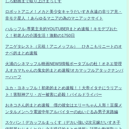
しろ動画まで取り上げまっくす
ロボットアニメ！メカと美少女キャラだいすき永遠の非リア充・
非モテ星人 ！あらゆるマニアの為のマニアックサイト
ハルッフル-専業主夫的YOUTUBERまとめ速報！キモデブおた
く！初老人の介護生活！激動の1750日
アニゲタレスト（元祖！アニメッフル） ひきこもりニートのオ
ナベ的まとめ速報
火浦のシネマッフル映画NEWS情報ポータブルの杜！オネエ管理
人オカマちゃんの鬼女的まとめ速報!オカマッフルアタックナンバ
ーハーフ
ユカ・ヨネッフル！初老的まとめ速報！！大帝イタチにラリアッ
ト！害獣神アリ・ガー被害に必殺！パイルドライバー
おネコさん的まとめ速報 僕の彼女はエリーちゃん人形！豆腐メ
ンタルメンヘラ電波中年アルバイターのぬいぐるみ男子末路編
スケバン！デカッフルまっくす（デカい強い2次元嫁だいすき子