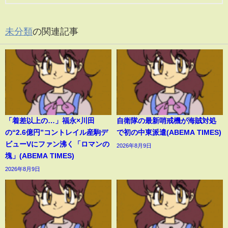
未分類
の関連記事
「着差以上の…」福永×川田
自衛隊の最新哨戒機が海賊対処
の“2.6億円”コントレイル産駒デ
で初の中東派遣(ABEMA TIMES)
ビューVにファン沸く「ロマンの
2026年8月9日
塊」(ABEMA TIMES)
2026年8月9日