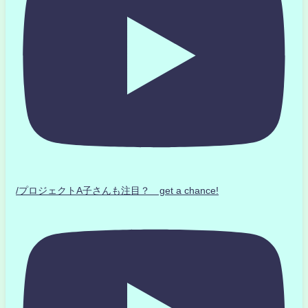
/プロジェクトA子さんも注目？ get a chance!