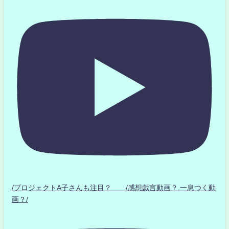
/プロジェクトA子さんも注目？ /感想戯言動画？.一息つく動
画？/