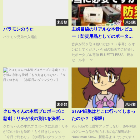
未分類
未分類
バラモンのうた
主婦目線のリアルな本音レビュ
ー！防災用品としてのポータブ
バラモン兄弟の入場曲...
ル電源は本当に必要？買うとき
音声が聞き取り難い方はCC（字幕）をオ
ンにしてください 今回の動画でご紹介し
に気をつけたいことは？既に持
たポータブル電源 BLUETTI EB3A 現在
っている人にもお得な情報・ア
セール中！ ht...
イデアを詰め込みました（ママ
キャン！）
未分類
未分類
クロちゃんの本気プロポーズに
STAP細胞はどこに行ってしまっ
悲劇！リチが涙の別れを決断
たのか？（深堀）
「もう好きじゃない」「今日で
クロちゃんの本気プロポーズに悲劇！リチ
YouTubeでは通常アップしない、BAN対象
が涙の別れを決断「もう好きじゃない」
のグレーな話が見られるのは“秘密結社
終わり」【水曜日のダウンタウ
「今日で終わり」【水曜日のダウンタウ
Naokiman Show -新世界より-”だけです！