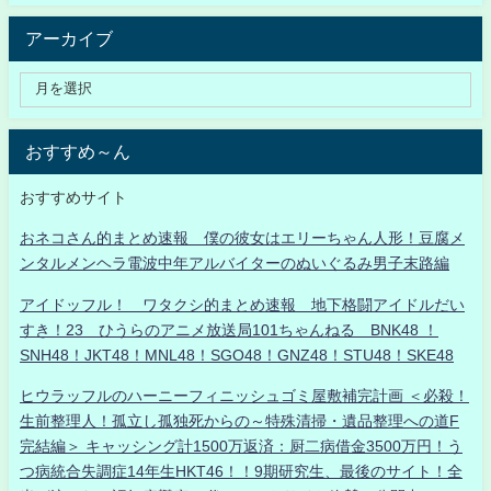
アーカイブ
おすすめ～ん
おすすめサイト
おネコさん的まとめ速報 僕の彼女はエリーちゃん人形！豆腐メ
ンタルメンヘラ電波中年アルバイターのぬいぐるみ男子末路編
アイドッフル！ ワタクシ的まとめ速報 地下格闘アイドルだい
すき！23 ひうらのアニメ放送局101ちゃんねる BNK48 ！
SNH48！JKT48！MNL48！SGO48！GNZ48！STU48！SKE48
ヒウラッフルのハーニーフィニッシュゴミ屋敷補完計画 ＜必殺！
生前整理人！孤立し孤独死からの～特殊清掃・遺品整理への道F
完結編＞ キャッシング計1500万返済：厨二病借金3500万円！う
つ病統合失調症14年生HKT46！！9期研究生、最後のサイト！全