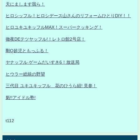
天にまします我ら！
ヒロシッフル！ヒロシデース山さんのリフォームひとりDIY！！
ヒロユキユキッフルMAX！スーパークッキング！
徹夜DEテツヤッフル!！レトロ館2号店！
剛Q超児ともっふる！
ヤナッフル ゲームだいすき6！放送局
ヒウラー総統の野望
三代目 ユキユキッフル 花のひうら組! 見参！
魁!!アイドル塾!
t112