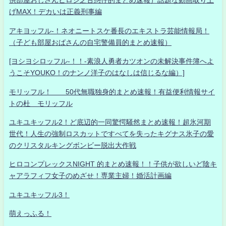
供部屋おじさんヒロシ之古惑仔的まとめ速報）話題な動画取り上
げMAX！デカいは正義刑事編
アキヨッフル-！ネオニートスケ番長のエキストラ芸能情報局！
（子ども部屋おばさんの自宅警備員的まとめ速報）
[ヨシヨシロッフル-！！-素浪人勇者カツオンの未解決事件簿へよ
うこそYOUKO！のナンノ洋子のはなしは信じるな編）]
モリッフル！ 50代無職独身的まとめ速報！有益便利情報サイ
トの杜 モリッフル
ユキユキッフル2！ど底辺的一同驚愕騒然まとめ速報！超氷河期
世代！人生の強制ロスカットですべてを失ったキグナス氷子の愛
のクリスタルキングボンビー脱出大作戦
ヒロコンプレックスNIGHT 的まとめ速報！！子供が欲しいど陰キ
ャアラフィフ女子のめざせ！専業主婦！婚活計画編
ユキユキッフル3！
萌えっふる！