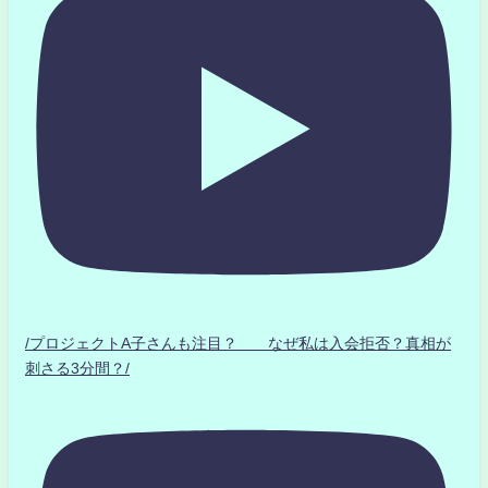
/プロジェクトA子さんも注目？ なぜ私は入会拒否？真相が
刺さる3分間？/