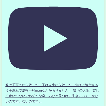
親は子育てに失敗した」子は人生に失敗した。負けに気付きも
う手遅れで逆転一発manなんかありません、 残りの人生、貧し
く食いつないでわずかな楽しみなど見つけて生きていくしかな
いのです。ないのです。