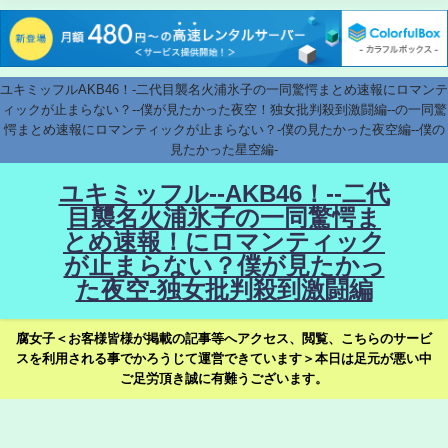
ユキミッフルAKB46！-二代目襲名火浦氷子の一同驚愕まとめ速報にロマンテ
ィックが止まらない？--僕が見たかった夜空！独女批判殺到激闘編--の一同驚
愕まとめ速報にロマンティックが止まらない？-僕の見たかった夜空編--僕の
見たかった星空編-
ユキミッフル--AKB46！--二代
目襲名火浦氷子の一同驚愕ま
とめ速報！にロマンティック
が止まらない？僕が見たかっ
た夜空-独女批判殺到激闘編
腐女子＜お客様皆様が掲載の記事等へアクセス、閲覧、こちらのサービ
スを利用される事でかろうじて運営できています＞本日は足元が悪い中
ご足労頂き誠に有難うございます。