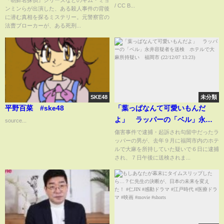
『朝鮮名探偵』シリーズなどのキム・ミョ
/ CC B...
ンミンらが出演した、ある殺人事件の背後
哭』予告編
に潜む真相を探るミステリー。元警察官の
法曹ブローカーが、ある死刑...
SKE48
未分類
平野百菜 #ske48
「葉っぱなんて可愛いもんだ
よ」 ラッパーの「ベル」永井
source...
容疑者を送検 ホテルで大麻所
傷害事件で逮捕・起訴され勾留中だったラ
ッパーの男が、去年９月に福岡市内のホテ
持疑い 福岡市 (22/12/07 13:23)
ルで大麻を所持していた疑いで６日に逮捕
され、７日午後に送検されま...