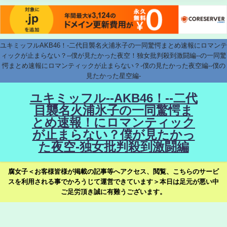
ユキミッフルAKB46！-二代目襲名火浦氷子の一同驚愕まとめ速報にロマンテ
ィックが止まらない？--僕が見たかった夜空！独女批判殺到激闘編--の一同驚
愕まとめ速報にロマンティックが止まらない？-僕の見たかった夜空編--僕の
見たかった星空編-
ユキミッフル--AKB46！--二代
目襲名火浦氷子の一同驚愕ま
とめ速報！にロマンティック
が止まらない？僕が見たかっ
た夜空-独女批判殺到激闘編
腐女子＜お客様皆様が掲載の記事等へアクセス、閲覧、こちらのサービ
スを利用される事でかろうじて運営できています＞本日は足元が悪い中
ご足労頂き誠に有難うございます。