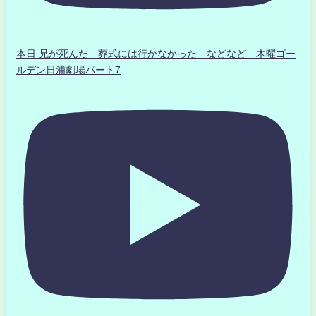
本日 兄が死んだ 葬式には行かなかった などなど 木曜ゴー
ルデン日浦劇場パート7