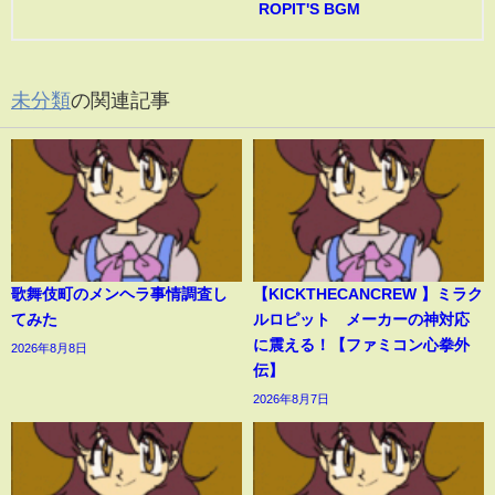
ROPIT'S BGM
未分類
の関連記事
歌舞伎町のメンヘラ事情調査し
【KICKTHECANCREW 】ミラク
てみた
ルロピット メーカーの神対応
に震える！【ファミコン心拳外
2026年8月8日
伝】
2026年8月7日