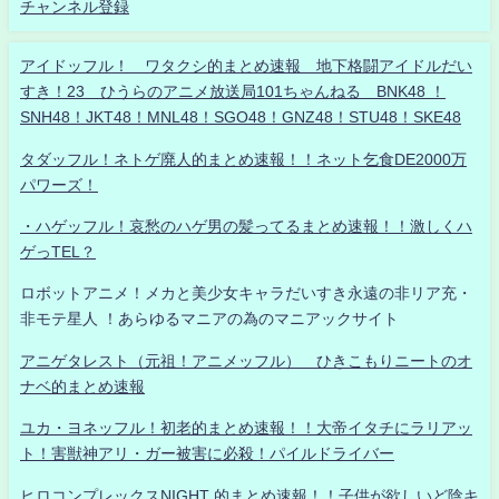
チャンネル登録
アイドッフル！ ワタクシ的まとめ速報 地下格闘アイドルだい
すき！23 ひうらのアニメ放送局101ちゃんねる BNK48 ！
SNH48！JKT48！MNL48！SGO48！GNZ48！STU48！SKE48
タダッフル！ネトゲ廃人的まとめ速報！！ネット乞食DE2000万
パワーズ！
・ハゲッフル！哀愁のハゲ男の髪ってるまとめ速報！！激しくハ
ゲっTEL？
ロボットアニメ！メカと美少女キャラだいすき永遠の非リア充・
非モテ星人 ！あらゆるマニアの為のマニアックサイト
アニゲタレスト（元祖！アニメッフル） ひきこもりニートのオ
ナベ的まとめ速報
ユカ・ヨネッフル！初老的まとめ速報！！大帝イタチにラリアッ
ト！害獣神アリ・ガー被害に必殺！パイルドライバー
ヒロコンプレックスNIGHT 的まとめ速報！！子供が欲しいど陰キ