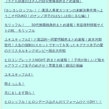
（子ども部屋おばさんの自宅警備員的まとめ速報）
[ヨシヨシロッフル-！！-素浪人勇者カツオンの未解決事件簿へよ
うこそYOUKO！のナンノ洋子のはなしは信じるな編）]
モリッフル！ 50代無職独身的まとめ速報！有益便利情報サイ
トの杜 モリッフル
ユキユキッフル2！ど底辺的一同驚愕騒然まとめ速報！超氷河期
世代！人生の強制ロスカットですべてを失ったキグナス氷子の愛
のクリスタルキングボンビー脱出大作戦
ヒロコンプレックスNIGHT 的まとめ速報！！子供が欲しいど陰キ
ャアラフィフ女子のめざせ！専業主婦！婚活計画編
ユキユキッフル3！
萌えっふる！
天にまします我ら！
ヒロシッフル！ヒロシデース山さんのリフォームひとりDIY！！