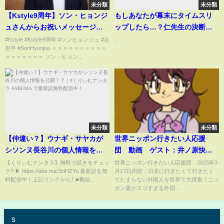
未分類
未分類
【Kstyle9周年】ソン・ヒョンジ
もしあなたが幕末にタイムスリ
ュさんからお祝いメッセージが
ップしたら…？仁先生の決断
到着！
が、日本の未来を変えた！ #仁
#Kstyle #Kstyle9周年 #ソンヒョンジュ #손
...
현주 #SonHyunjoo ＝＝＝＝＝＝＝＝＝＝
JIN #感動ドラマ #江戸時代 #医
＝＝＝＝＝＝＝ ソン・ヒョン...
療ドラマ #映画 #movie #shorts
未分類
未分類
【仲違い？】ウナギ・サヤカが
世界ニッポン行きたい人応援
シソンヌ長谷川の個人情報を公
団 動画 ゲスト：井ノ原快
開！？｜#くりぃむナンタラ
彦 3月17日
【くりぃむナンタラ】無料で続きをチェッ
世界ニッポン行きたい人応援団 2025年3
ク? ▶ https://abe.ma/3ziHZYu 最新話を無
月17日内容：日本に行きたくて行きたく
#ABEMA で最新話無料配信中！
料配信中！上記リンクから⤴︎ ■番組...
てたまらない外国人を世界で大捜索！ニッ
ポン愛がスゴすぎる外国...
s