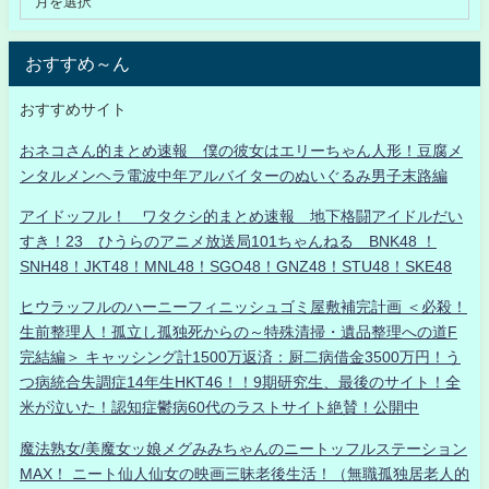
おすすめ～ん
おすすめサイト
おネコさん的まとめ速報 僕の彼女はエリーちゃん人形！豆腐メ
ンタルメンヘラ電波中年アルバイターのぬいぐるみ男子末路編
アイドッフル！ ワタクシ的まとめ速報 地下格闘アイドルだい
すき！23 ひうらのアニメ放送局101ちゃんねる BNK48 ！
SNH48！JKT48！MNL48！SGO48！GNZ48！STU48！SKE48
ヒウラッフルのハーニーフィニッシュゴミ屋敷補完計画 ＜必殺！
生前整理人！孤立し孤独死からの～特殊清掃・遺品整理への道F
完結編＞ キャッシング計1500万返済：厨二病借金3500万円！う
つ病統合失調症14年生HKT46！！9期研究生、最後のサイト！全
米が泣いた！認知症鬱病60代のラストサイト絶賛！公開中
魔法熟女/美魔女ッ娘メグみみちゃんのニートッフルステーション
MAX！ ニート仙人仙女の映画三昧老後生活！（無職孤独居老人的