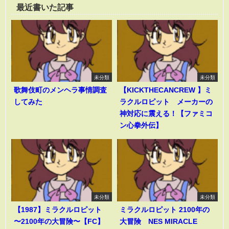
最近書いた記事
未分類
未分類
歌舞伎町のメンヘラ事情調査
【KICKTHECANCREW 】ミ
してみた
ラクルロピット メーカーの
神対応に震える！【ファミコ
ン心拳外伝】
未分類
未分類
【1987】ミラクルロピット
ミラクルロピット 2100年の
〜2100年の大冒険〜【FC】
大冒険 NES MIRACLE