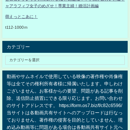
ャアラフィフ女子のめざせ！専業主婦！婚活計画編
萌えっとこあに！
t112-1000ｍ
カテゴリー
動画やサムネイルで使用している映像の著作権や肖像権
等は全てその権利所有者様に帰属いたします。申しわけ
ございません。お客様からの要望、問題がある記事を削
除、送信防止措置にできる限り応じます。お問い合わせ
のサイトアドレスです。 https://form.os7.biz/f/c82c6596/
当サイトは各動画共有サイトへのアップロードは行なっ
ておりません、著作権の侵害を目的としていません、埋
め込み動画等に問題がある場合は各動画共有サイト元へ