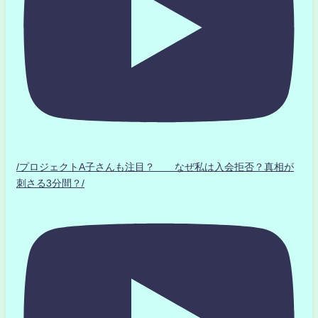
/プロジェクトA子さんも注目？ なぜ私は入会拒否？真相が
刺さる3分間？/