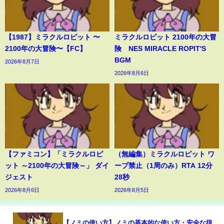
【1987】ミラクルロピット 〜
ミラクルロピット 2100年の大冒
2100年の大冒険〜【FC】
険 NES MIRACLE ROPIT'S
BGM
2026年8月7日
2026年8月6日
【ファミコン】「ミラクルロピ
（無編集）ミラクルロピット ワ
ット ～2100年の大冒険～」 ダイ
ープ禁止（1周のみ）RTA 12分
ジェスト
28秒
2026年8月6日
2026年8月5日
【ノミの使い方】ノミの基本的な使い方・安全な扱