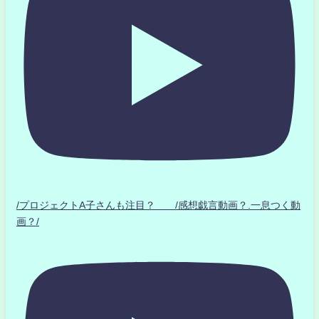
/プロジェクトA子さんも注目？ /感想戯言動画？.一息つく動
画？/