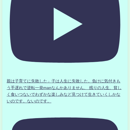
親は子育てに失敗した」子は人生に失敗した。負けに気付きも
う手遅れで逆転一発manなんかありません、 残りの人生、貧し
く食いつないでわずかな楽しみなど見つけて生きていくしかな
いのです。ないのです。