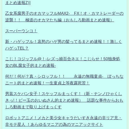
まとめ速報Z)]
乙女系腐男子のオカマッフルMAX2- FX！オ・カマトレーダーの
逆襲！！ 極道のオカマたち編（おもしろ動画まとめ速報）
スーパーウンコ！
新・ハゲッフル！哀愁のハゲ男の髪ってるまとめ速報！！激しく
ハゲっTEL？
こじ！コジッフル@！-レズっ娘百合ネエ！こじらせ！50独身処
女のBL腐女子的まとめ速報-
何だ！何が？真・シロッフル！！ 永遠の無職童貞- ぼっちな
ニート的まとめ速報！一生童貞上等夜露死苦！
男装スケバン女子！スケッフルまっくす！（新・ナンノひゃくし
きっ!！ビー玉のおいぬさん的まとめ速報） 話題な事件からおも
しろ動画まで取り上げまっくす
ロボットアニメ！メカと美少女キャラだいすき永遠の非リア充・
非モテ星人 ！あらゆるマニアの為のマニアックサイト