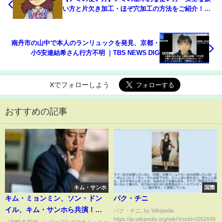
い方と片欠き加工・ほぞ穴加工の方法をご紹介！
motto的DIY初心者講座
南丹市の山中で本人のランリュックを発見、京都・
小5安達結希さん行方不明 ｜TBS NEWS DIG
Xでフォローしよう
おすすめの記事
キム・サンホ
国際
キム・ミョンミン、ソン・ドン
パク・チニ
イル、キム・サンホら共演！映
パク・チニ, by Wikipedia
https://ja.wikipedia.org/wiki?curid=3262549
画『特別捜査 ある死刑囚の慟