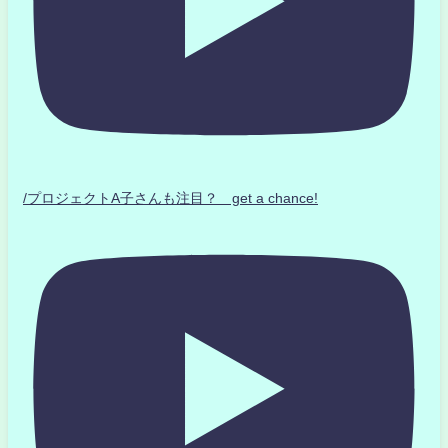
/プロジェクトA子さんも注目？ get a chance!