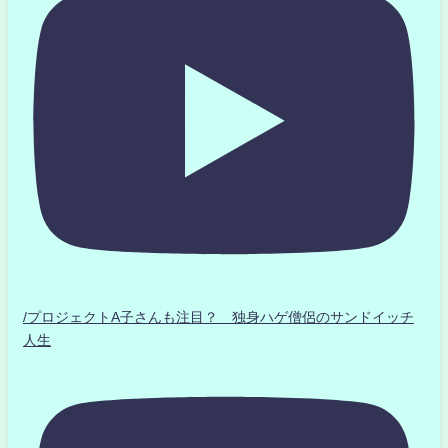
/プロジェクトA子さんも注目？ 独身ハゲ僧侶のサンドイッチ
人生