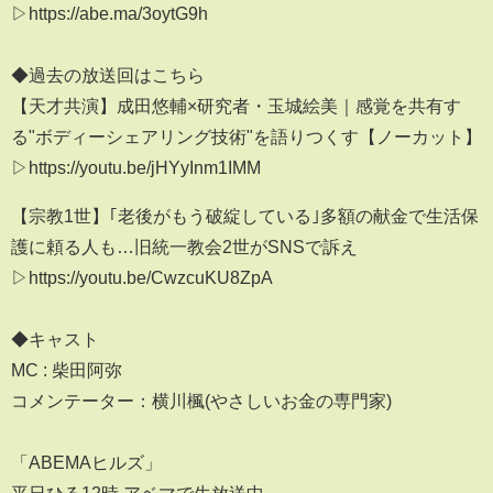
▷https://abe.ma/3oytG9h
◆過去の放送回はこちら
【天才共演】成田悠輔×研究者・玉城絵美｜感覚を共有す
る"ボディーシェアリング技術"を語りつくす【ノーカット】
▷https://youtu.be/jHYyInm1IMM
【宗教1世】｢老後がもう破綻している｣多額の献金で生活保
護に頼る人も…旧統一教会2世がSNSで訴え
▷https://youtu.be/CwzcuKU8ZpA
◆キャスト
MC : 柴田阿弥
コメンテーター：横川楓(やさしいお金の専門家)
「ABEMAヒルズ」