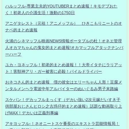
ハルッフル-専業主夫的YOUTUBERまとめ速報！キモデブおた
く！初老人の介護生活！激動の1750日
アニゲタレスト（元祖！アニメッフル） ひきこもりニートのオ
ナベ的まとめ速報
火浦のシネマッフル映画NEWS情報ポータブルの杜！オネエ管理
人オカマちゃんの鬼女的まとめ速報!オカマッフルアタックナンバ
ーハーフ
ユカ・ヨネッフル！初老的まとめ速報！！大帝イタチにラリアッ
ト！害獣神アリ・ガー被害に必殺！パイルドライバー
おネコさん的まとめ速報 僕の彼女はエリーちゃん人形！豆腐メ
ンタルメンヘラ電波中年アルバイターのぬいぐるみ男子末路編
スケバン！デカッフルまっくす（デカい強い2次元嫁だいすき子
供部屋おじさんヒロシ之古惑仔的まとめ速報）話題な動画取り上
げMAX！デカいは正義刑事編
アキヨッフル-！ネオニートスケ番長のエキストラ芸能情報局！