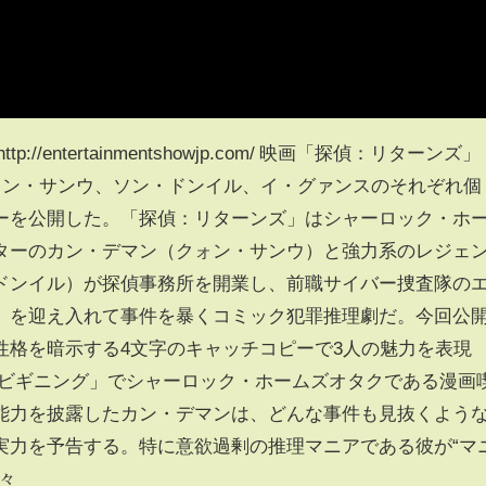
/entertainmentshowjp.com/ 映画「探偵：リターンズ」
クォン・サンウ、ソン・ドンイル、イ・グァンスのそれぞれ個
ーを公開した。「探偵：リターンズ」はシャーロック・ホ
ターのカン・デマン（クォン・サンウ）と強力系のレジェ
ドンイル）が探偵事務所を開業し、前職サイバー捜査隊の
）を迎え入れて事件を暴くコミック犯罪推理劇だ。今回公
性格を暗示する4文字のキャッチコピーで3人の魅力を表現
・ビギニング」でシャーロック・ホームズオタクである漫画
能力を披露したカン・デマンは、どんな事件も見抜くよう
実力を予告する。特に意欲過剰の推理マニアである彼が“マ
々