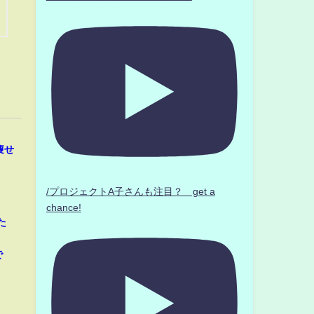
痩せ
/プロジェクトA子さんも注目？ get a
chance!
た
」
で