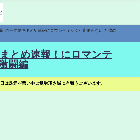
編--の一同驚愕まとめ速報にロマンティックが止まらない？-僕の
驚愕まとめ速報！にロマンテ
激闘編
日は足元が悪い中ご足労頂き誠に有難うございます。