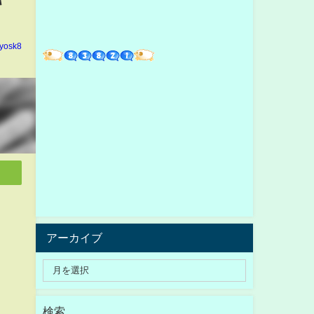
yosk8
アーカイブ
検索