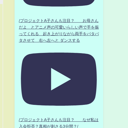
/プロジェクトA子さんも注目？ お母さん
だよ とアニメ声の可愛いらしい声で手を振
ってくれる 起き上がりながら両手をパタパ
タさせて 右へ左へと ダンスする
/プロジェクトA子さんも注目？ なぜ私は
入会拒否？真相が刺さる3分間？/