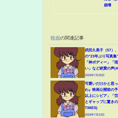
崩壊
映画
の関連記事
武田久美子（57）
の“23年ぶり写真集
「神ボディー」「
い」など絶賛の声(ABE
2026年7月28日
可愛いだけかと思
わ』映画公開前の
以上にシビア」「
とギャップに驚きの声
TIMES)
2026年7月23日