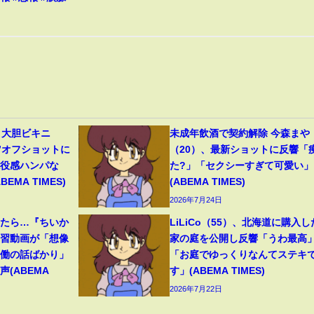
、大胆ビキニ
未成年飲酒で契約解除 今森まや
”オフショットに
（20）、最新ショットに反響「
現役感ハンパな
た?」「セクシーすぎて可愛い」
MA TIMES)
(ABEMA TIMES)
2026年7月24日
ったら…『ちいか
LiLiCo（55）、北海道に購入し
予習動画が「想像
家の庭を公開し反響「うわ最高
労働の話ばかり」
「お庭でゆっくりなんてステキ
(ABEMA
す」(ABEMA TIMES)
2026年7月22日