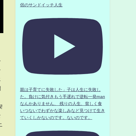
侶のサンドイッチ人生
ー
ン
エ
開
親は子育てに失敗した」子は人生に失敗し
た。負けに気付きもう手遅れで逆転一発man
なんかありません、 残りの人生、貧しく食
喫
いつないでわずかな楽しみなど見つけて生き
な
ていくしかないのです。ないのです。
ニ