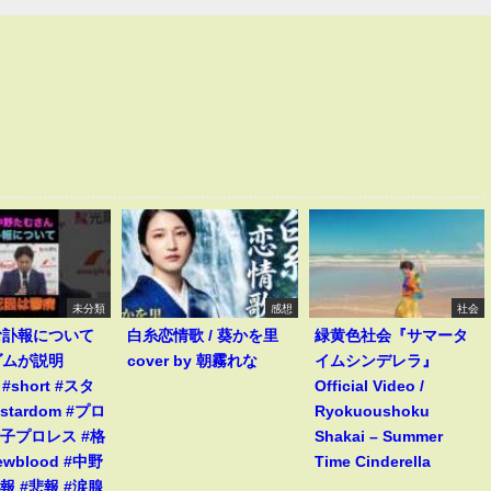
未分類
感想
社会
む訃報について
白糸恋情歌 / 葵かを里
緑黄色社会『サマータ
ダムが説明
cover by 朝霧れな
イムシンデレラ』
s #short #スタ
Official Video /
stardom #プロ
Ryokuoushoku
女子プロレス #格
Shakai – Summer
ewblood #中野
Time Cinderella
報 #悲報 #涙腺