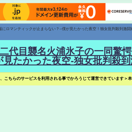
速報にロマンティックが止まらない？--僕が見たかった夜空！独女批判殺到激闘
！--二代目襲名火浦氷子の一同
見たかった夜空-独女批判殺到
、こちらのサービスを利用される事でかろうじて運営できています＞本