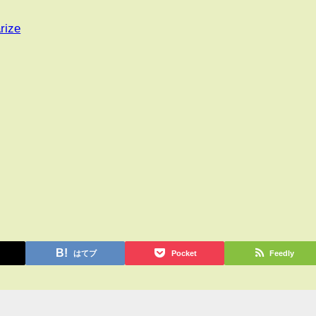
rize
はてブ
Pocket
Feedly