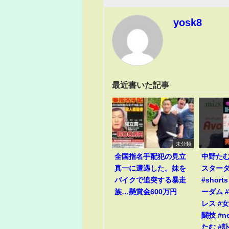
yosk8
最近書いた記事
未分類
全国指名手配犯の見立
中野た
真一に遭遇した。妹を
スター
バイクで追突する暴走
#short
族…懸賞金600万円
ーダム #
レス #
闘技 #n
たむ #訃