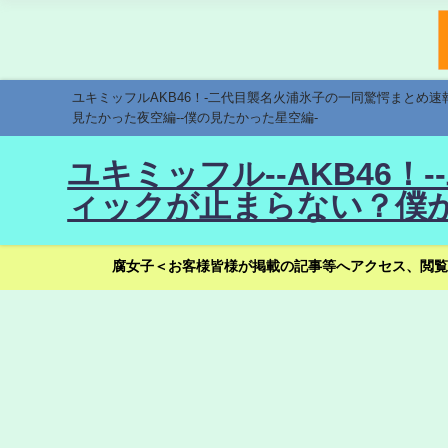
ユキミッフルAKB46！-二代目襲名火浦氷子の一同驚愕まとめ
見たかった夜空編--僕の見たかった星空編-
ユキミッフル--AKB46
ィックが止まらない？僕が
腐女子＜お客様皆様が掲載の記事等へアクセス、閲覧