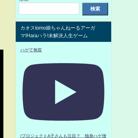
検索
カオスtomo娘ちゃんねーるアーガ
マ!Haraハラ!未解決人生ゲーム
ハゲて無双
/プロジェクトA子さんも注目？ 独身ハゲ僧