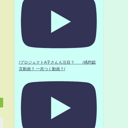
/プロジェクトA子さんも注目？ /感想戯
言動画？.一息つく動画？/