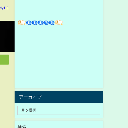
ety111
アーカイブ
検索