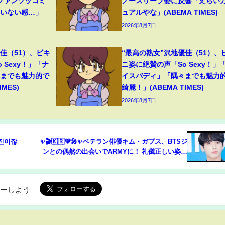
ファンツッコミ
ノースリーブ姿に反響「えらい
ていない感…」
ュアルやな」(ABEMA TIMES)
2026年8月7日
佳（51）、ビキ
“最高の熟女”沢地優佳（51）、
 Sexy！」「ナ
ニ姿に絶賛の声「So Sexy！」
々までも魅力的で
イスバディ」「隅々までも魅力
MES)
綺麗！」(ABEMA TIMES)
2026年8月7日
예진이잖
✨🎬🇰🇷💜🎤✨ベテラン俳優キム・ガプス、BTSジ
ンとの偶然の出会いでARMYに！ 礼儀正しい姿に
感銘 💜
ローしよう