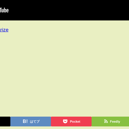
rize
はてブ
Pocket
Feedly