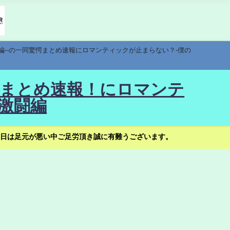
編--の一同驚愕まとめ速報にロマンティックが止まらない？-僕の
驚愕まとめ速報！にロマンテ
激闘編
日は足元が悪い中ご足労頂き誠に有難うございます。