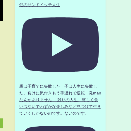
侶のサンドイッチ人生
親は子育てに失敗した」子は人生に失敗し
た。負けに気付きもう手遅れで逆転一発man
なんかありません、 残りの人生、貧しく食
いつないでわずかな楽しみなど見つけて生き
ていくしかないのです。ないのです。