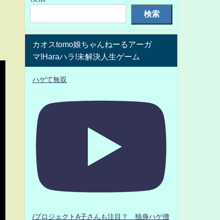
検索
カオスtomo娘ちゃんねーるアーガ
マ!Haraハラ!未解決人生ゲーム
ハゲて無双
/プロジェクトA子さんも注目？ 独身ハゲ僧