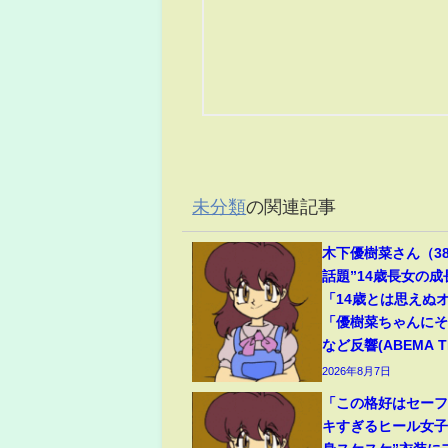
未分類
の関連記事
木下優樹菜さん（3
話題”14歳長女の
「14歳とは思えぬ
「優樹菜ちゃんに
など反響(ABEMA TI
2026年8月7日
「この格好はセー
キすぎるヒール女子