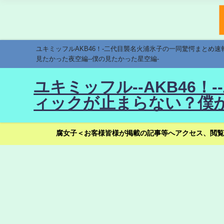
ユキミッフルAKB46！-二代目襲名火浦氷子の一同驚愕まとめ
見たかった夜空編--僕の見たかった星空編-
ユキミッフル--AKB46
ィックが止まらない？僕が
腐女子＜お客様皆様が掲載の記事等へアクセス、閲覧