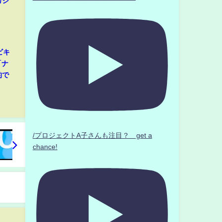
カジ
ビキ
「ナ
的で
/プロジェクトA子さんも注目？ get a
chance!