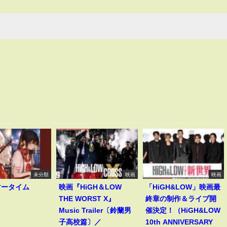
未分類
映画
映画
マータイム
映画『HiGH＆LOW
「HiGH&LOW」映画最
THE WORST X』
終章の制作＆ライブ開
Music Trailer〔鈴蘭男
催決定！（HiGH&LOW
子高校篇〕／
10th ANNIVERSARY