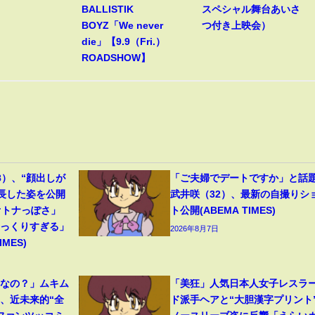
BALLISTIK
スペシャル舞台あいさ
BOYZ「We never
つ付き上映会）
die」【9.9（Fri.）
ROADSHOW】
8）、“顔出しが
「ご夫婦でデートですか」と話
成長した姿を公開
武井咲（32）、最新の自撮りシ
オトナっぽさ」
ト公開(ABEMA TIMES)
そっくりすぎる」
2026年8月7日
MES)
フなの？」ムキム
「美狂」人気日本人女子レスラ
、近未来的“全
ド派手ヘアと“大胆漢字プリント