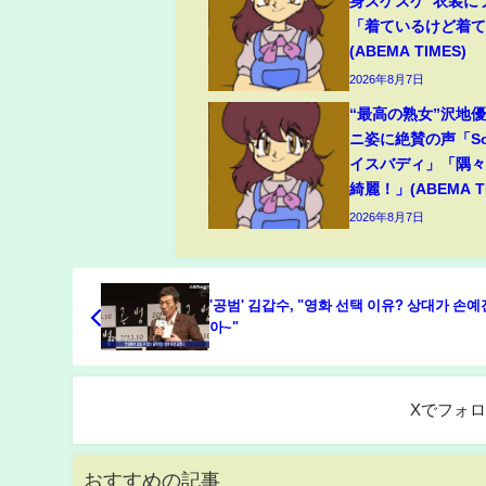
身スケスケ”衣装に
「着ているけど着
(ABEMA TIMES)
2026年8月7日
“最高の熟女”沢地優
ニ姿に絶賛の声「So
イスバディ」「隅
綺麗！」(ABEMA TI
2026年8月7日
'공범' 김갑수, "영화 선택 이유? 상대가 손
아~"
Xでフォ
おすすめの記事