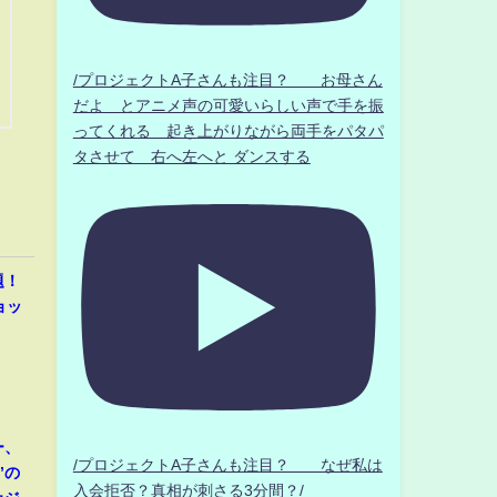
/プロジェクトA子さんも注目？ お母さん
だよ とアニメ声の可愛いらしい声で手を振
ってくれる 起き上がりながら両手をパタパ
タさせて 右へ左へと ダンスする
題！
ョッ
ー、
/プロジェクトA子さんも注目？ なぜ私は
”の
入会拒否？真相が刺さる3分間？/