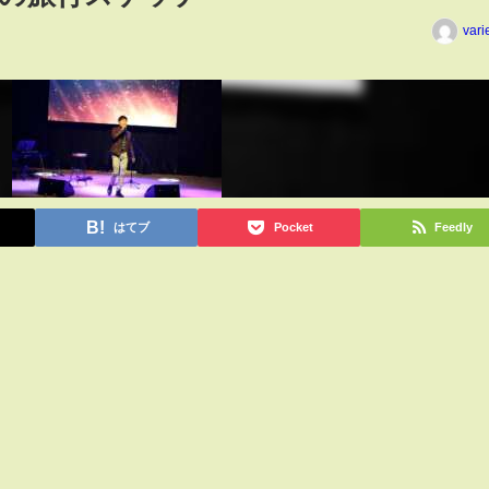
vari
はてブ
Pocket
Feedly