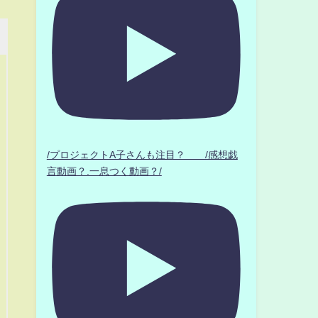
/プロジェクトA子さんも注目？ /感想戯
言動画？.一息つく動画？/