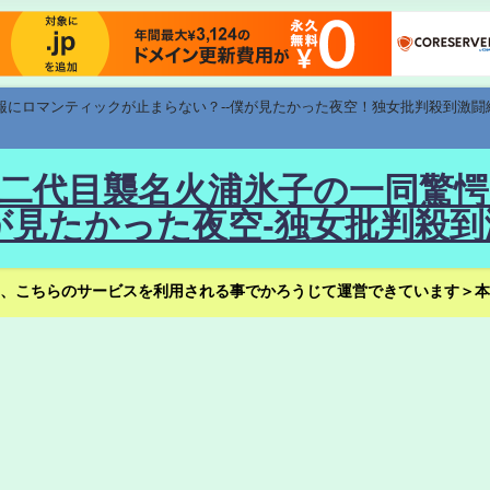
速報にロマンティックが止まらない？--僕が見たかった夜空！独女批判殺到激闘
！--二代目襲名火浦氷子の一同
見たかった夜空-独女批判殺到
、こちらのサービスを利用される事でかろうじて運営できています＞本