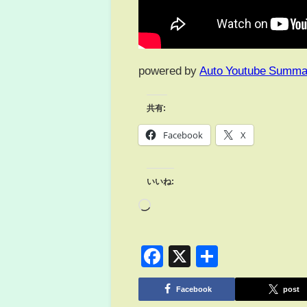
powered by
Auto Youtube Summa
共有:
Facebook
X
いいね:
Facebook
X
共
有
Facebook
post