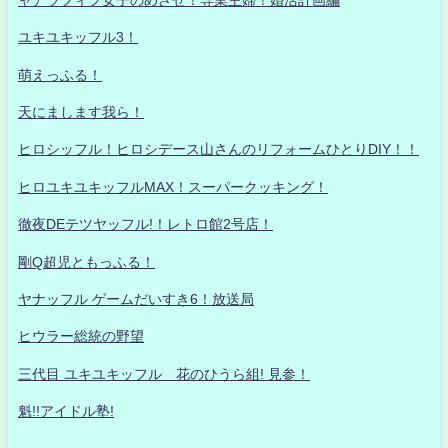
ユキユキッフル3！
萌えっふる！
天にまします我ら！
ヒロシッフル！ヒロシデース山さんのリフォームひとりDIY！！
ヒロユキユキッフルMAX！スーパークッキング！
徹夜DEテツヤッフル!！レトロ館2号店！
剛Q超児ともっふる！
ヤナッフル ゲームだいすき6！放送局
ヒウラー総統の野望
三代目 ユキユキッフル 花のひうら組! 見参！
魁!!アイドル塾!