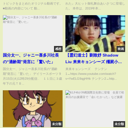
トピックをまとめたオリジナル動画です。
れた』大ヒット御礼舞台あいさつに登場し
バトンは渡された』大ヒット御
■動画の内容について 動...
た。 本作は、2019年本...
礼舞台挨拶
感想
映画
国分太一、ジャニー喜多川社長
【霊幻道士】劉致妤 Shadow
の“適齢期”発言に「驚いた」
Liu 来来キョンシーズ 殭屍小子
【幽幻道士】
国分太一、ジャニー喜多川社長の“適齢
来来キョンシーズ テンテン
期”発言に「驚いた」 デイリースポーツ 9
1→https://www.youtube.com/watch?
月15日(火)12時29分配信 . １１日に３歳
v=YwELG9qgHHk テンテン2→http...
年下の元ＴＢ...
未分類
未分類