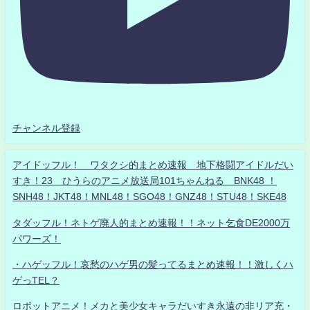
チャンネル登録
アイドッフル！ ワタクシ的まとめ速報 地下格闘アイドルだい
すき！23 ひうらのアニメ放送局101ちゃんねる BNK48 ！
SNH48！JKT48！MNL48！SGO48！GNZ48！STU48！SKE48
タダッフル！ネトゲ廃人的まとめ速報！！ネット乞食DE2000万
パワーズ！
・ハゲッフル！哀愁のハゲ男の髪ってるまとめ速報！！激しくハ
ゲっTEL？
ロボットアニメ！メカと美少女キャラだいすき永遠の非リア充・