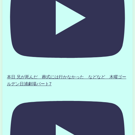
本日 兄が死んだ 葬式には行かなかった などなど 木曜ゴー
ルデン日浦劇場パート7