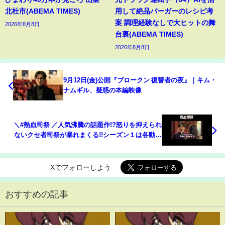
北杜市(ABEMA TIMES)
用して絶品バーガーのレシピ考
案 調理経験なしで大ヒットの舞
2026年8月8日
台裏(ABEMA TIMES)
2026年8月8日
9月12日(金)公開『ブロークン 復讐者の夜』｜キム・
ナムギル、疑惑の本編映像
＼#熱血司祭 ／人気沸騰の話題作!?怒りを抑えられ
ないクセ者司祭が暴れまくる!!シーズン１は各動画
配信サービスで好評配信中💁‍♀️📺
Xでフォローしよう
おすすめの記事