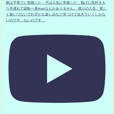
親は子育てに失敗した」子は人生に失敗した。負けに気付きも
う手遅れで逆転一発manなんかありません、 残りの人生、貧し
く食いつないでわずかな楽しみなど見つけて生きていくしかな
いのです。ないのです。