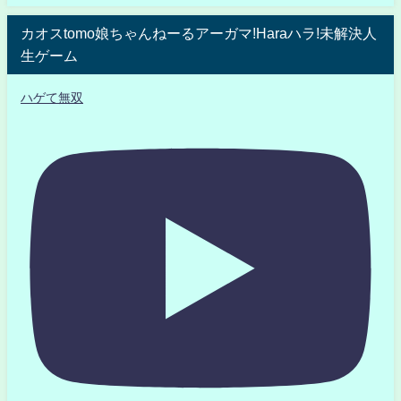
カオスtomo娘ちゃんねーるアーガマ!Haraハラ!未解決人
生ゲーム
ハゲて無双