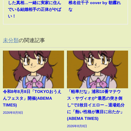
した真相…一緒に実家に住ん
椎名佐千子 cover by 朝霧れ
でいる結婚相手の正体がやば
な
い！
未分類
の関連記事
令和8年8月8日「TOKYOおうえ
「軽率だな」浦和10番マテウ
んフェスタ」開催(ABEMA
ス・サヴィオが“最悪の突き倒
TIMES)
し”で2枚目イエロー→退場処分
に「熱い性格が裏目に出たか」
2026年8月9日
(ABEMA TIMES)
2026年8月8日