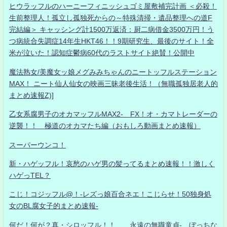
ヒウラッフルのハーニーフィニッシュゴミ屋敷補完計画 ＜必殺！
生前整理人！孤立し孤独死からの～特殊清掃・遺品整理への道F
完結編＞ キャッシング計1500万返済：厨二病借金3500万円！う
つ病統合失調症14年生HKT46！！9期研究生、最後のサイト！全
米が泣いた！認知症鬱病60代のラストサイト絶賛！公開中
魔法熟女/美魔女ッ娘メグみみちゃんのニートッフルステーション
MAX！ ニート仙人仙女の映画三昧老後生活！（無職孤独居老人的
まとめ速報Z)]
乙女系腐男子のオカマッフルMAX2- FX！オ・カマトレーダーの
逆襲！！ 極道のオカマたち編（おもしろ動画まとめ速報）
スーパーウンコ！
新・ハゲッフル！哀愁のハゲ男の髪ってるまとめ速報！！激しく
ハゲっTEL？
こじ！コジッフル@！-レズっ娘百合ネエ！こじらせ！50独身処
女のBL腐女子的まとめ速報-
何だ！何が？真・シロッフル！！ 永遠の無職童貞- ぼっちな