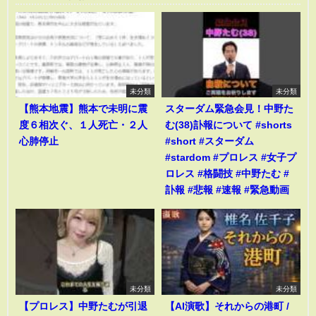
未分類
未分類
【熊本地震】熊本で未明に震
スターダム緊急会見！中野た
度６相次ぐ、１人死亡・２人
む(38)訃報について #shorts
心肺停止
#short #スターダム
#stardom #プロレス #女子プ
ロレス #格闘技 #中野たむ #
訃報 #悲報 #速報 #緊急動画
未分類
未分類
【プロレス】中野たむが引退
【AI演歌】それからの港町 /