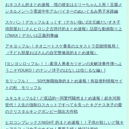
おネコさん的まとめ速報 僕の彼女はエリーちゃん人形！豆腐メ
ンタルメンヘラ電波中年アルバイターのぬいぐるみ男子末路編
スケバン！デカッフルまっくす（デカい強い2次元嫁だいすき子
供部屋おじさんヒロシ之古惑仔的まとめ速報）話題な動画取り上
げMAX！デカいは正義刑事編
アキヨッフル-！ネオニートスケ番長のエキストラ芸能情報局！
（子ども部屋おばさんの自宅警備員的まとめ速報）
[ヨシヨシロッフル-！！-素浪人勇者カツオンの未解決事件簿へよ
うこそYOUKO！のナンノ洋子のはなしは信じるな編）]
モリッフル！ 50代無職独身的まとめ速報！有益便利情報サイ
トの杜 モリッフル
ユキユキッフル2！ど底辺的一同驚愕騒然まとめ速報！超氷河期
世代！人生の強制ロスカットですべてを失ったキグナス氷子の愛
のクリスタルキングボンビー脱出大作戦
ヒロコンプレックスNIGHT 的まとめ速報！！子供が欲しいど陰キ
ャアラフィフ女子のめざせ！専業主婦！婚活計画編