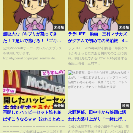
未分類
未分類
超巨大なゴキブリが襲ってき
ララLIFE 動画 三村マサカズ
た！？急いで逃げろ！『ゴキブ
がグアムで初めての民泊旅 4月
リ鬼ごっこ』【まいくら・マイ
5日
公式Minecraftサーバーのレルムズプラス
ララLIFE 2024年4月5日内容：毎回ゲス
を利用しています。
トがちょっと壁のある初めてのことに挑
ンクラフト】
http://hyperurl.co/putiputi_realms Re...
戦。明日真似できるHOW TOを紹介する
番組出演者：三村マ...
未分類
映画
再開したハッピーセット誰も並
永野芽郁、田中圭から映画に誘
ばずこうなるｗｗ【2chまとめ】
われ大盛り上がり「一緒に行き
【2chスレ】【5chスレ】
ましょ」ポップコーンの話題で
ーーーーーーーーーーーーーーーーーーー
女優の永野芽郁、俳優の田中圭が4日、都
ーーーーー この動画はニュースに関する
内で行われた映画『そして、バトンは渡さ
わちゃわちゃ 映画『そして、