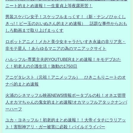
ニート的まとめ速報！一生童貞上等夜露死苦！
男装スケバン女子！スケッフルまっくす！（新・ナンノひゃくし
きっ!！ビー玉のおいぬさん的まとめ速報） 話題な事件からおも
しろ動画まで取り上げまっくす
ロボットアニメ！メカと美少女キャラだいすき永遠の非リア充・
非モテ星人 ！あらゆるマニアの為のマニアックサイト
ハルッフル-専業主夫的YOUTUBERまとめ速報！キモデブおた
く！初老人の介護生活！激動の1750日
アニゲタレスト（元祖！アニメッフル） ひきこもりニートのオ
ナベ的まとめ速報
火浦のシネマッフル映画NEWS情報ポータブルの杜！オネエ管理
人オカマちゃんの鬼女的まとめ速報!オカマッフルアタックナンバ
ーハーフ
ユカ・ヨネッフル！初老的まとめ速報！！大帝イタチにラリアッ
ト！害獣神アリ・ガー被害に必殺！パイルドライバー