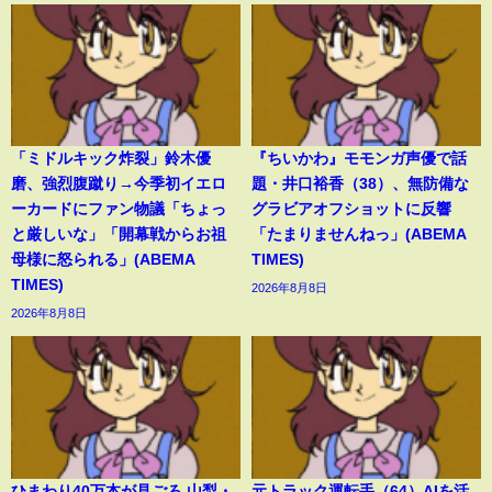
「ミドルキック炸裂」鈴木優
『ちいかわ』モモンガ声優で話
磨、強烈腹蹴り→今季初イエロ
題・井口裕香（38）、無防備な
ーカードにファン物議「ちょっ
グラビアオフショットに反響
と厳しいな」「開幕戦からお祖
「たまりませんねっ」(ABEMA
母様に怒られる」(ABEMA
TIMES)
TIMES)
2026年8月8日
2026年8月8日
ひまわり40万本が見ごろ 山梨・
元トラック運転手（64）AIを活