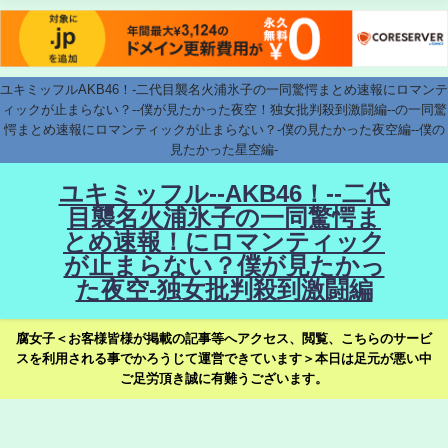
ユキミッフルAKB46！-二代目襲名火浦氷子の一同驚愕まとめ速報にロマンテ
ィックが止まらない？--僕が見たかった夜空！独女批判殺到激闘編--の一同驚
愕まとめ速報にロマンティックが止まらない？-僕の見たかった夜空編--僕の
見たかった星空編-
ユキミッフル--AKB46！--二代
目襲名火浦氷子の一同驚愕ま
とめ速報！にロマンティック
が止まらない？僕が見たかっ
た夜空-独女批判殺到激闘編
腐女子＜お客様皆様が掲載の記事等へアクセス、閲覧、こちらのサービ
スを利用される事でかろうじて運営できています＞本日は足元が悪い中
ご足労頂き誠に有難うございます。