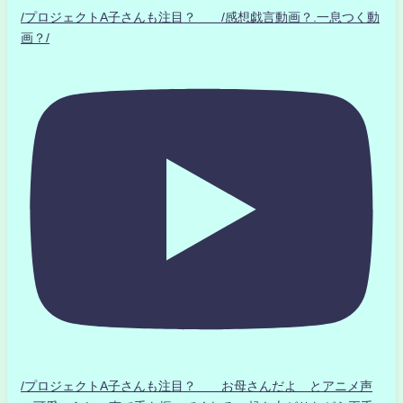
/プロジェクトA子さんも注目？ /感想戯言動画？.一息つく動
画？/
/プロジェクトA子さんも注目？ お母さんだよ とアニメ声