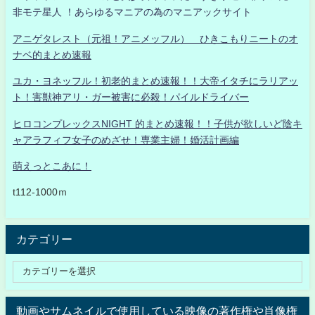
非モテ星人 ！あらゆるマニアの為のマニアックサイト
アニゲタレスト（元祖！アニメッフル） ひきこもりニートのオ
ナベ的まとめ速報
ユカ・ヨネッフル！初老的まとめ速報！！大帝イタチにラリアッ
ト！害獣神アリ・ガー被害に必殺！パイルドライバー
ヒロコンプレックスNIGHT 的まとめ速報！！子供が欲しいど陰キ
ャアラフィフ女子のめざせ！専業主婦！婚活計画編
萌えっとこあに！
t112-1000ｍ
カテゴリー
動画やサムネイルで使用している映像の著作権や肖像権