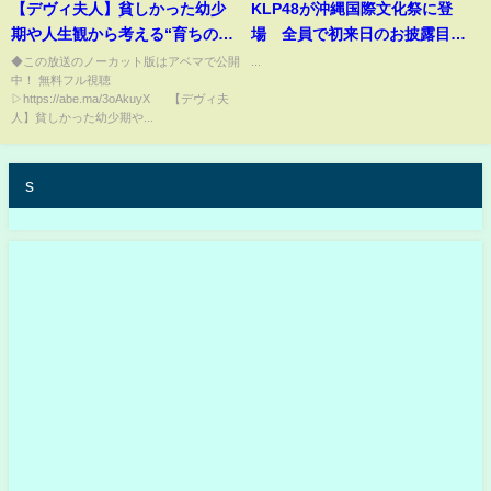
【デヴィ夫人】貧しかった幼少
KLP48が沖縄国際文化祭に登
期や人生観から考える“育ちの良
場 全員で初来日のお披露目で
さ“重要？「礼儀や社交性は努力
「会いたかった」など披露
◆この放送のノーカット版はアベマで公開
...
中！ 無料フル視聴
で身につく」自己肯定感を高め
▷https://abe.ma/3oAkuyX 【デヴィ夫
チャレンジを続ける方法を伝授
人】貧しかった幼少期や...
夢は世界征服だった？｜#アベプ
ラ《アベマで放送中》
s