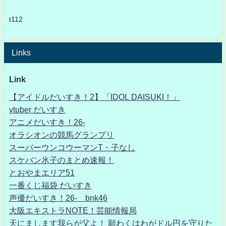
t112
Links
Link
【アイドルだいすき！2】「IDOL DAISUKI！」
vtuber だいすき
アニメだいすき！26-
オラシオンの競馬グランプリ
スーパーウンコウーマンT・子なし
スケバン氷子のまとめ速報！
とおやまエリア51
一番くじ福袋 だいすき
声優だいすき！26- bnk46
大阪エキストラNOTE！芸能情報局
天にまします我らが父よ！ 願わくはわがドル円を守りた