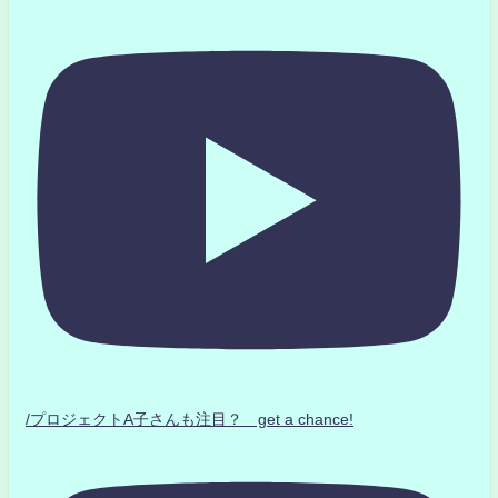
/プロジェクトA子さんも注目？ get a chance!