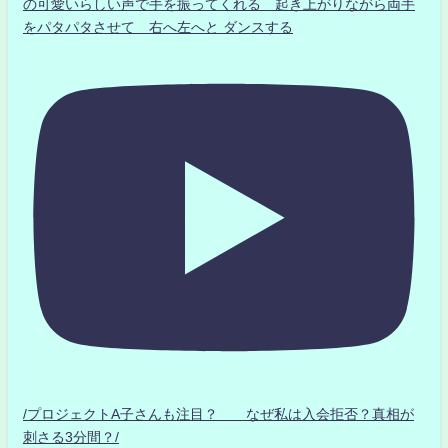
の可愛いらしい声で手を振ってくれる 起き上がりながら両手
をパタパタさせて 右へ左へと ダンスする
/プロジェクトA子さんも注目？ なぜ私は入会拒否？真相が
刺さる3分間？/