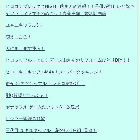
ヒロコンプレックスNIGHT 的まとめ速報！！子供が欲しいど陰キ
ャアラフィフ女子のめざせ！専業主婦！婚活計画編
ユキユキッフル3！
萌えっふる！
天にまします我ら！
ヒロシッフル！ヒロシデース山さんのリフォームひとりDIY！！
ヒロユキユキッフルMAX！スーパークッキング！
徹夜DEテツヤッフル!！レトロ館2号店！
剛Q超児ともっふる！
ヤナッフル ゲームだいすき6！放送局
ヒウラー総統の野望
三代目 ユキユキッフル 花のひうら組! 見参！