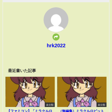
hrk2022
最近書いた記事
未分類
未分類
【ファミコン】「ミラクルロ
（無編集）ミラクルロピット