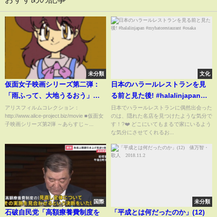
未分類
文化
仮面女子映画シリーズ第二弾：
日本のハラールレストランを見
「雨ふって、大地うるおう」特
る前と見た後! #halalinjapan
報CM
#myhatorestaurant #osaka
アリスフィルムコレクション：
日本でハラールレストランに偶然出会った
http://www.alice-project.biz/movie ■仮面女
のは、隠れた名店を見つけたような気分で
子映画シリーズ第2弾 ～あらすじ～...
す！?❤️ どこにいてもまるで家にいるよう
な気分にさせてくれるお...
国際
未分類
石破自民党「高額療養費制度を
「平成とは何だったのか」(12)