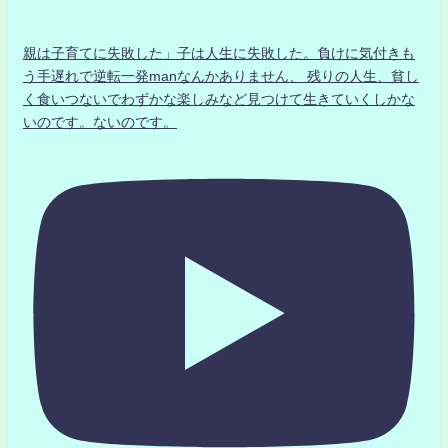
親は子育てに失敗した」子は人生に失敗した。負けに気付きも
う手遅れで逆転一発manなんかありません、 残りの人生、貧し
く食いつないでわずかな楽しみなど見つけて生きていくしかな
いのです。ないのです。