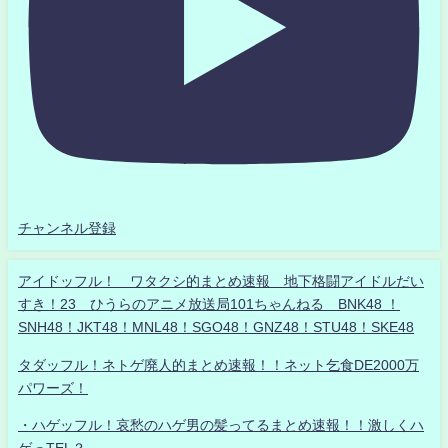
チャンネル登録
アイドッフル！ ワタクシ的まとめ速報 地下格闘アイドルだい
すき！23 ひうらのアニメ放送局101ちゃんねる BNK48 ！
SNH48！JKT48！MNL48！SGO48！GNZ48！STU48！SKE48
タダッフル！ネトゲ廃人的まとめ速報！！ネット乞食DE2000万
パワーズ！
・ハゲッフル！哀愁のハゲ男の髪ってるまとめ速報！！激しくハ
ゲっTEL？