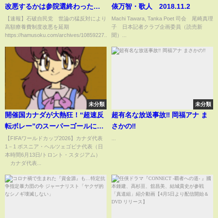
改悪するかは参院選終わったら
俵万智・歌人 2018.11.2
考えてやるよ、わかってるよ
【速報】石破自民党 世論の猛反対により
Machi Tawara, Tanka Poet 司会 尾崎真理
高額療養費制度改悪を延期
子 日本記者クラブ企画委員（読売新
な？」３度目となる方針転換
https://hamusoku.com/archives/10859227...
聞）...
未分類
未分類
開催国カナダが大熱狂！“超速反
超有名な放送事故‼ 岡福アナ ま
転ボレー”のスーパーゴールに
さかの‼
「体の使い方うめぇ」「気持ち
【FIFAワールドカップ2026】カナダ代表
...
1－1 ボスニア・ヘルツェゴビナ代表（日
でぶち込んだ」史上初のW杯勝点
本時間6月13日/トロント・スタジアム）
1(ABEMA TIMES)
カナダ代表...