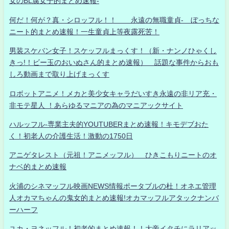
女のBL腐女子的まとめ速報-
何だ！何が？真・シロッフル！！ 永遠の無職童貞- ぼっちな
ニート的まとめ速報！一生童貞上等夜露死苦！
男装スケバン女子！スケッフルまっくす！（新・ナンノひゃくし
きっ!！ビー玉のおいぬさん的まとめ速報） 話題な事件からおも
しろ動画まで取り上げまっくす
ロボットアニメ！メカと美少女キャラだいすき永遠の非リア充・
非モテ星人 ！あらゆるマニアの為のマニアックサイト
ハルッフル-専業主夫的YOUTUBERまとめ速報！キモデブおた
く！初老人の介護生活！激動の1750日
アニゲタレスト（元祖！アニメッフル） ひきこもりニートのオ
ナベ的まとめ速報
火浦のシネマッフル映画NEWS情報ポータブルの杜！オネエ管理
人オカマちゃんの鬼女的まとめ速報!オカマッフルアタックナンバ
ーハーフ
ユカ・ヨネッフル！初老的まとめ速報！！大帝イタチにラリアッ