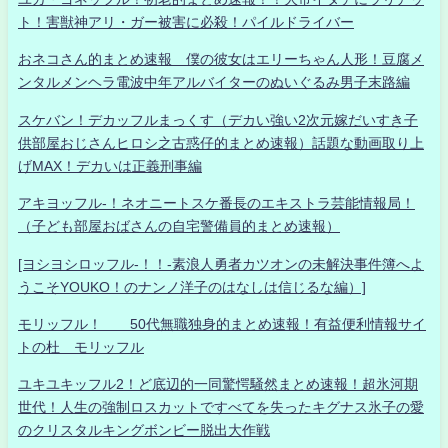
ト！害獣神アリ・ガー被害に必殺！パイルドライバー
おネコさん的まとめ速報 僕の彼女はエリーちゃん人形！豆腐メ
ンタルメンヘラ電波中年アルバイターのぬいぐるみ男子末路編
スケバン！デカッフルまっくす（デカい強い2次元嫁だいすき子
供部屋おじさんヒロシ之古惑仔的まとめ速報）話題な動画取り上
げMAX！デカいは正義刑事編
アキヨッフル-！ネオニートスケ番長のエキストラ芸能情報局！
（子ども部屋おばさんの自宅警備員的まとめ速報）
[ヨシヨシロッフル-！！-素浪人勇者カツオンの未解決事件簿へよ
うこそYOUKO！のナンノ洋子のはなしは信じるな編）]
モリッフル！ 50代無職独身的まとめ速報！有益便利情報サイ
トの杜 モリッフル
ユキユキッフル2！ど底辺的一同驚愕騒然まとめ速報！超氷河期
世代！人生の強制ロスカットですべてを失ったキグナス氷子の愛
のクリスタルキングボンビー脱出大作戦