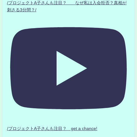
/プロジェクトA子さんも注目？ なぜ私は入会拒否？真相が
刺さる3分間？/
/プロジェクトA子さんも注目？ get a chance!