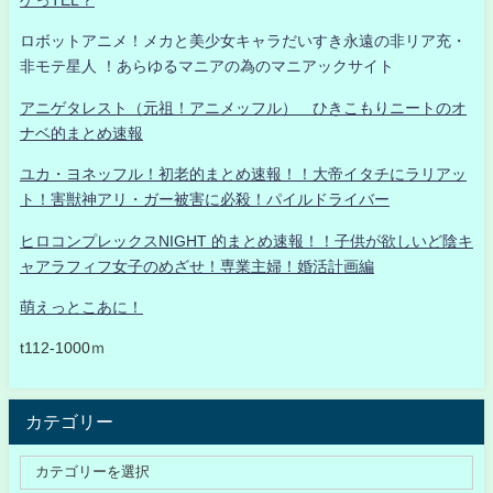
ロボットアニメ！メカと美少女キャラだいすき永遠の非リア充・
非モテ星人 ！あらゆるマニアの為のマニアックサイト
アニゲタレスト（元祖！アニメッフル） ひきこもりニートのオ
ナベ的まとめ速報
ユカ・ヨネッフル！初老的まとめ速報！！大帝イタチにラリアッ
ト！害獣神アリ・ガー被害に必殺！パイルドライバー
ヒロコンプレックスNIGHT 的まとめ速報！！子供が欲しいど陰キ
ャアラフィフ女子のめざせ！専業主婦！婚活計画編
萌えっとこあに！
t112-1000ｍ
カテゴリー