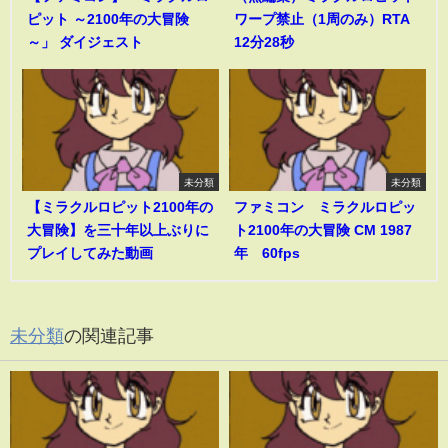
ピット ～2100年の大冒険
ワープ禁止（1周のみ）RTA
～」 ダイジェスト
12分28秒
未分類
未分類
【ミラクルロピット2100年の
ファミコン ミラクルロピッ
大冒険】を三十年以上ぶりに
ト2100年の大冒険 CM 1987
プレイしてみた動画
年 60fps
未分類
の関連記事