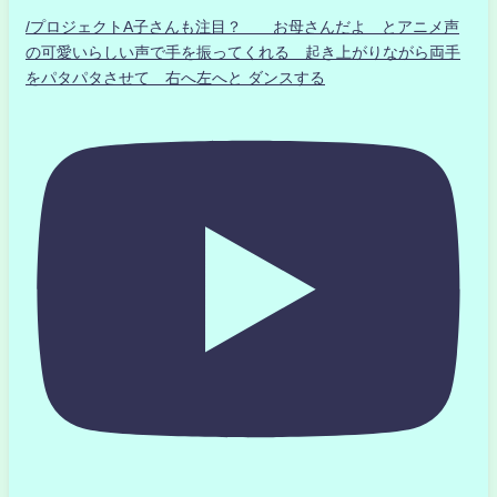
/プロジェクトA子さんも注目？ お母さんだよ とアニメ声
の可愛いらしい声で手を振ってくれる 起き上がりながら両手
をパタパタさせて 右へ左へと ダンスする