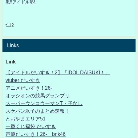
魁!!アイドル塾!
t112
Links
Link
【アイドルだいすき！2】「IDOL DAISUKI！」
vtuber だいすき
アニメだいすき！26-
オラシオンの競馬グランプリ
スーパーウンコウーマンT・子なし
スケバン氷子のまとめ速報！
とおやまエリア51
一番くじ福袋 だいすき
声優だいすき！26- bnk46