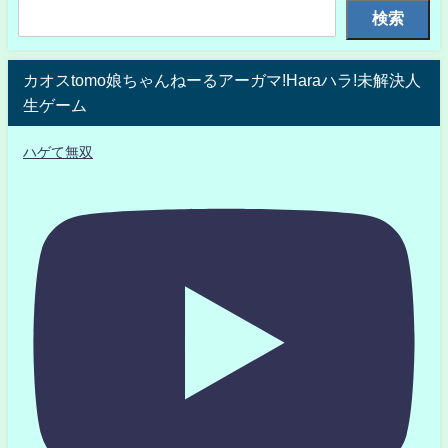
検索
カオスtomo娘ちゃんねーるアーガマ!Haraハラ!未解決人
生ゲーム
ハゲて無双