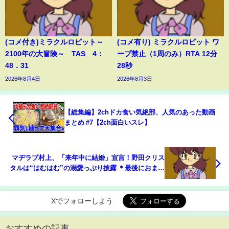
(コメ付き)ミラクルロピット～
(コメ有り) ミラクルロピット ワ
2100年の大冒険～ TAS 4：
ープ禁止（1周のみ）RTA 12分
48．31
28秒
2026年8月4日
2026年8月3日
【総集編】2chドカ食い気絶部、人気のあった動画
まとめ #7【2ch面白いスレ】
マヂラブ村上、「来年中に結婚」宣言！野田クリス
タルは“はむはむ”の溺愛っぷり披露 ＊最後におまけ
映像付き 「LINE NEWS AWARDS 2021」
Xでフォローしよう
おすすめの記事