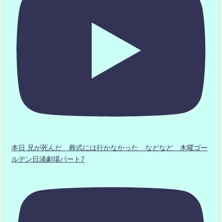
本日 兄が死んだ 葬式には行かなかった などなど 木曜ゴー
ルデン日浦劇場パート7