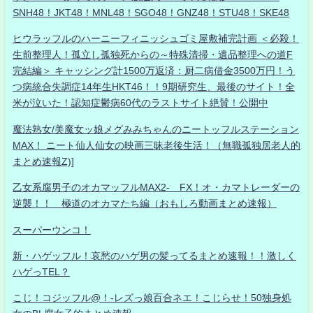
SNH48！JKT48！MNL48！SGO48！GNZ48！STU48！SKE48
ヒウラッフルのハーニーフィニッシュゴミ屋敷補完計画 ＜必殺！
生前整理人！孤立し孤独死からの～特殊清掃・遺品整理への道F
完結編＞ キャッシング計1500万返済：厨二病借金3500万円！う
つ病統合失調症14年生HKT46！！9期研究生、最後のサイト！全
米が泣いた！認知症鬱病60代のラストサイト絶賛！公開中
魔法熟女/美魔女ッ娘メグみみちゃんのニートッフルステーション
MAX！ ニート仙人仙女の映画三昧老後生活！（無職孤独居老人的
まとめ速報Z)]
乙女系腐男子のオカマッフルMAX2- FX！オ・カマトレーダーの
逆襲！！ 極道のオカマたち編（おもしろ動画まとめ速報）
スーパーウンコ！
新・ハゲッフル！哀愁のハゲ男の髪ってるまとめ速報！！激しく
ハゲっTEL？
こじ！コジッフル@！-レズっ娘百合ネエ！こじらせ！50独身処