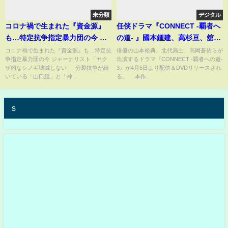
未分類
デジタル
コロナ禍で生まれた『資金源』
任侠ドラマ『CONNECT -覇者へ
も…特定抗争指定暴力団の今 ジ
の道- 』國本鍾建、高杉亘、舘昌
ャーナリスト「ヤクザ的なシノ
美、結城貴史が参戦「真道組」
コロナ禍で生まれた『資金源』も…特定抗
俳優の山本裕典、北代高士、高岡蒼佑らが
争指定暴力団の今 ジャーナリスト「ヤク
出演するドラマ『CONNECT -覇者への道-
ギ壊滅しない」
紹介動画【4月5日より配信開始
ザ的なシノギ壊滅しない」 分裂抗争が続
3』が4月5日より配信＆DVDリリースされ
＆DVD リリース】
いている「山口組」と「神...
る。 本作...
s