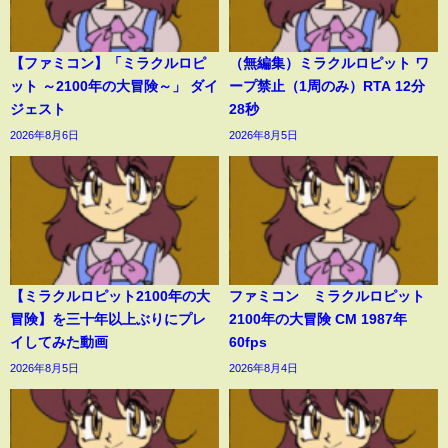
【ファミコン】「ミラクルロピ
（無編集）ミラクルロピット ワ
ット ～2100年の大冒険～」 ダイ
ープ禁止（1周のみ）RTA 12分
ジェスト
28秒
2026年8月6日
2026年8月5日
【ミラクルロピット2100年の大
ファミコン ミラクルロピット
冒険】を三十年以上ぶりにプレ
2100年の大冒険 CM 1987年
イしてみた動画
60fps
2026年8月5日
2026年8月4日