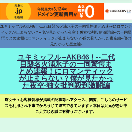
ユキミッフルAKB46！-二代目襲名火浦氷子の一同驚愕まとめ速報にロマンテ
ィックが止まらない？--僕が見たかった夜空！独女批判殺到激闘編--の一同驚
愕まとめ速報にロマンティックが止まらない？-僕の見たかった夜空編--僕の
見たかった星空編-
ユキミッフル--AKB46！--二代
目襲名火浦氷子の一同驚愕ま
とめ速報！にロマンティック
が止まらない？僕が見たかっ
た夜空-独女批判殺到激闘編
腐女子＜お客様皆様が掲載の記事等へアクセス、閲覧、こちらのサービ
スを利用される事でかろうじて運営できています＞本日は足元が悪い中
ご足労頂き誠に有難うございます。