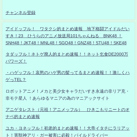
チャンネル登録
アイドッフル！ ワタクシ的まとめ速報 地下格闘アイドルだい
すき！23 ひうらのアニメ放送局101ちゃんねる BNK48 ！
SNH48！JKT48！MNL48！SGO48！GNZ48！STU48！SKE48
タダッフル！ネトゲ廃人的まとめ速報！！ネット乞食DE2000万
パワーズ！
・ハゲッフル！哀愁のハゲ男の髪ってるまとめ速報！！激しくハ
ゲっTEL？
ロボットアニメ！メカと美少女キャラだいすき永遠の非リア充・
非モテ星人 ！あらゆるマニアの為のマニアックサイト
アニゲタレスト（元祖！アニメッフル） ひきこもりニートのオ
ナベ的まとめ速報
ユカ・ヨネッフル！初老的まとめ速報！！大帝イタチにラリアッ
ト！害獣神アリ・ガー被害に必殺！パイルドライバー