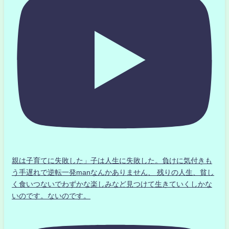
親は子育てに失敗した」子は人生に失敗した。負けに気付きも
う手遅れで逆転一発manなんかありません、 残りの人生、貧し
く食いつないでわずかな楽しみなど見つけて生きていくしかな
いのです。ないのです。