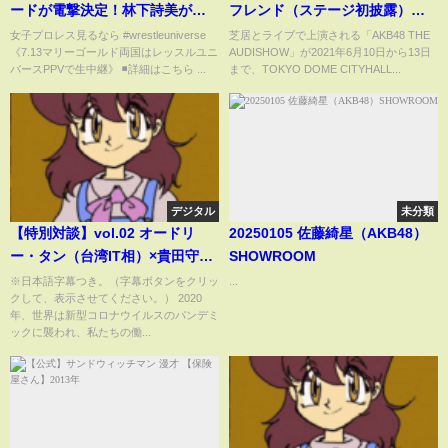
ードが電撃決定！林下詩美が願
フレンド（ステージ初披露）」
ったイヨ・スカイ戦が7.13両国
／「AKB48 THE AUDISHOW」2
女子プロレス見るなら #wrestleuniverse
芝居とライブで上演される「AKB48 THE
《7.13マリーゴールド両国はレッスルユニ
AUDISHOW」が2021年6月10日から13日
で実現！「私の夢が叶う瞬間を
部ライブパート・Second
バースPPVで生中継》 ◾️詳細はこちら ...
まで、TOKYO DOME CITYHALL...
見にきてください」6.11後楽園
Generation
ホール大会はレッスルユニバー
スで配信中！
デジタル
未分類
【特別対談】vol.02 オードリ
20250105 佐藤綺星（AKB48）
ー・タン（台湾IT相）×貴田守亮
SHOWROOM
（EY Japan 最高執行責任者）
※日本語字幕つき。（字幕ボタンをクリッ
...
クして、表示させてください。） 2020
「マイノリティーだから言える
年、世界は新型コロナウイルスのパンデミ
こと」
ックに襲われ、私たちの働...