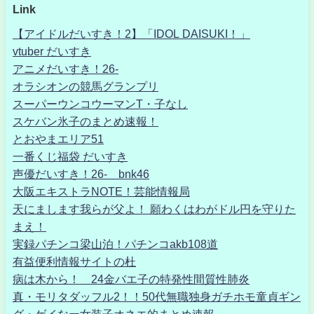
Link
【アイドルだいすき！2】「IDOL DAISUKI！」
vtuber だいすき
アニメだいすき！26-
オラシオンの競馬グランプリ
スーパーウンコウーマンT・子なし
スケバン氷子のまとめ速報！
とおやまエリア51
一番くじ福袋 だいすき
声優だいすき！26- bnk46
大阪エキストラNOTE！芸能情報局
天にまします我らが父よ！ 願わくはわがドル円を守りた
まえ！
実録パチンコ梁山泊！パチンコakb108道
有益便利情報サイトの杜
病は木から！ 24金バエ子の特発性間質性肺炎
真・モリタダッフル2！！50代無職独身ガチホモ童貞ギン
グ・ゲイなー女装子オネエ的まとめ速報