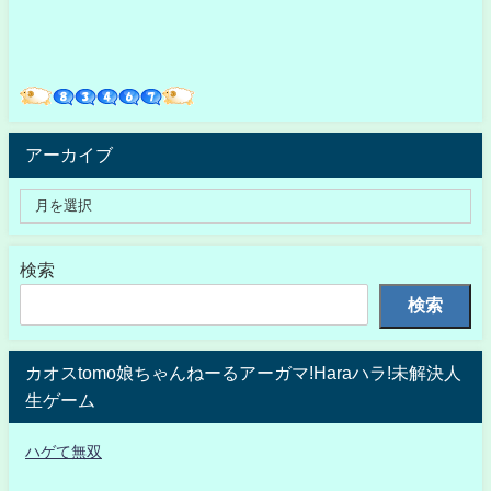
アーカイブ
検索
検索
カオスtomo娘ちゃんねーるアーガマ!Haraハラ!未解決人
生ゲーム
ハゲて無双