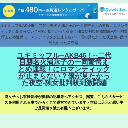
ユキミッフルAKB46！-二代目襲名火浦氷子の一同驚愕まとめ速報にロマンテ
ィックが止まらない？--僕が見たかった夜空！独女批判殺到激闘編--の一同驚
愕まとめ速報にロマンティックが止まらない？-僕の見たかった夜空編--僕の
見たかった星空編-
ユキミッフル--AKB46！--二代
目襲名火浦氷子の一同驚愕ま
とめ速報！にロマンティック
が止まらない？僕が見たかっ
た夜空-独女批判殺到激闘編
腐女子＜お客様皆様が掲載の記事等へアクセス、閲覧、こちらのサービ
スを利用される事でかろうじて運営できています＞本日は足元が悪い中
ご足労頂き誠に有難うございます。