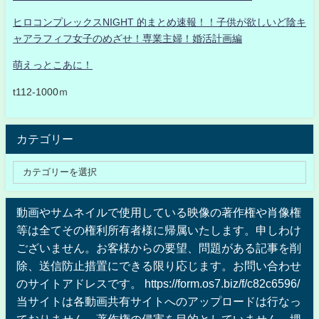
ヒロコンプレックスNIGHT 的まとめ速報！！子供が欲しいど陰キ
ャアラフィフ女子のめざせ！専業主婦！婚活計画編
萌えっとこあに！
t112-1000ｍ
カテゴリー
動画やサムネイルで使用している映像の著作権や肖像権
等は全てその権利所有者様に帰属いたします。申しわけ
ございません。お客様からの要望、問題がある記事を削
除、送信防止措置にできる限り応じます。お問い合わせ
のサイトアドレスです。 https://form.os7.biz/f/c82c6596/
当サイトは各動画共有サイトへのアップロードは行なっ
ておりません、著作権の侵害を目的としていません、埋