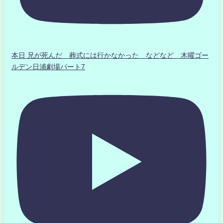
本日 兄が死んだ 葬式には行かなかった などなど 木曜ゴー
ルデン日浦劇場パート7