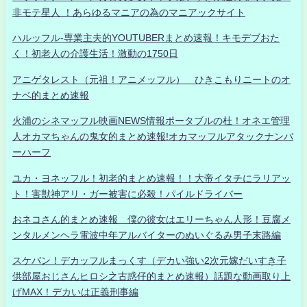
非モテ星人 ！あらゆるマニアの為のマニアックサイト
ハルッフル-専業主夫的YOUTUBERまとめ速報！キモデブおた
く！初老人の介護生活！激動の1750日
アニゲタレスト（元祖！アニメッフル） ひきこもりニートのオ
ナベ的まとめ速報
火浦のシネマッフル映画NEWS情報ポータブルの杜！オネエ管理
人オカマちゃんの鬼女的まとめ速報!オカマッフルアタックナンバ
ーハーフ
ユカ・ヨネッフル！初老的まとめ速報！！大帝イタチにラリアッ
ト！害獣神アリ・ガー被害に必殺！パイルドライバー
おネコさん的まとめ速報 僕の彼女はエリーちゃん人形！豆腐メ
ンタルメンヘラ電波中年アルバイターのぬいぐるみ男子末路編
スケバン！デカッフルまっくす（デカい強い2次元嫁だいすき子
供部屋おじさんヒロシ之古惑仔的まとめ速報）話題な動画取り上
げMAX！デカいは正義刑事編