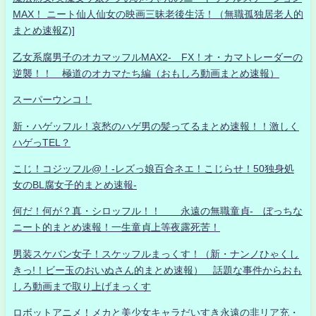
MAX！ ニート仙人仙女の映画三昧老後生活！（無職孤独居老人的
まとめ速報Z)]
乙女系腐男子のオカマッフルMAX2- FX！オ・カマトレーダーの
逆襲！！ 極道のオカマたち編（おもしろ動画まとめ速報）
スーパーウンコ！
新・ハゲッフル！哀愁のハゲ男の髪ってるまとめ速報！！激しく
ハゲっTEL？
こじ！コジッフル@！-レズっ娘百合ネエ！こじらせ！50独身処
女のBL腐女子的まとめ速報-
何だ！何が？真・シロッフル！！ 永遠の無職童貞- ぼっちな
ニート的まとめ速報！一生童貞上等夜露死苦！
男装スケバン女子！スケッフルまっくす！（新・ナンノひゃくし
きっ!！ビー玉のおいぬさん的まとめ速報） 話題な事件からおも
しろ動画まで取り上げまっくす
ロボットアニメ！メカと美少女キャラだいすき永遠の非リア充・