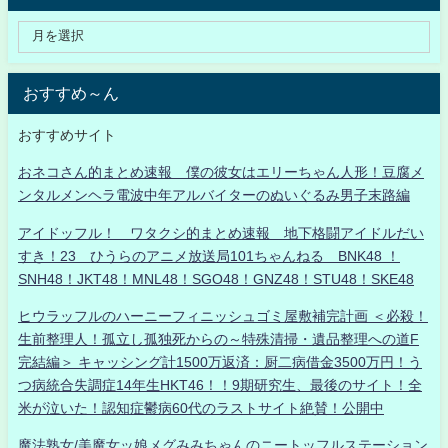
おすすめ～ん
おすすめサイト
おネコさん的まとめ速報 僕の彼女はエリーちゃん人形！豆腐メ
ンタルメンヘラ電波中年アルバイターのぬいぐるみ男子末路編
アイドッフル！ ワタクシ的まとめ速報 地下格闘アイドルだい
すき！23 ひうらのアニメ放送局101ちゃんねる BNK48 ！
SNH48！JKT48！MNL48！SGO48！GNZ48！STU48！SKE48
ヒウラッフルのハーニーフィニッシュゴミ屋敷補完計画 ＜必殺！
生前整理人！孤立し孤独死からの～特殊清掃・遺品整理への道F
完結編＞ キャッシング計1500万返済：厨二病借金3500万円！う
つ病統合失調症14年生HKT46！！9期研究生、最後のサイト！全
米が泣いた！認知症鬱病60代のラストサイト絶賛！公開中
魔法熟女/美魔女ッ娘メグみみちゃんのニートッフルステーション