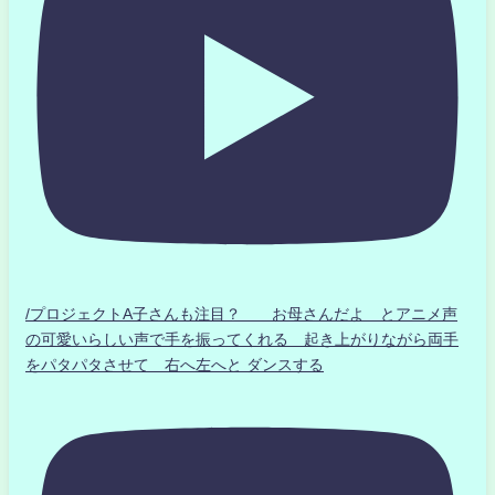
/プロジェクトA子さんも注目？ お母さんだよ とアニメ声
の可愛いらしい声で手を振ってくれる 起き上がりながら両手
をパタパタさせて 右へ左へと ダンスする