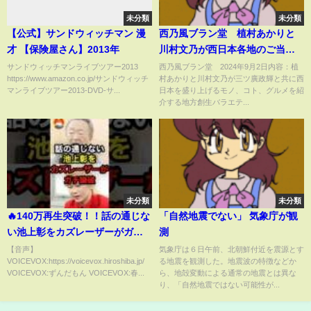
未分類
未分類
【公式】サンドウィッチマン 漫
西乃風ブラン堂 植村あかりと
才 【保険屋さん】2013年
川村文乃が西日本各地のご当地
ブランドを発掘 9月2日
サンドウィッチマンライブツアー2013
西乃風ブラン堂 2024年9月2日内容：植
https://www.amazon.co.jp/サンドウィッチ
村あかりと川村文乃が三ツ廣政輝と共に西
マンライブツアー2013-DVD-サ...
日本を盛り上げるモノ、コト、グルメを紹
介する地方創生バラエテ...
未分類
未分類
🔥140万再生突破！！話の通じな
「自然地震でない」 気象庁が観
い池上彰をカズレーザーがガチ
測
論破
【音声】
気象庁は６日午前、北朝鮮付近を震源とす
VOICEVOX:https://voicevox.hiroshiba.jp/
る地震を観測した。地震波の特徴などか
VOICEVOX:ずんだもん VOICEVOX:春...
ら、地殻変動による通常の地震とは異な
り、「自然地震ではない可能性が...