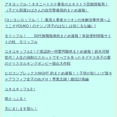
アキヨッフル-！ネオニートスケ番長のエキストラ芸能情報局！
（子ども部屋おばさんの自宅警備員的まとめ速報）
[ヨシヨシロッフル-！！-素浪人勇者カツオンの未解決事件簿へよ
うこそYOUKO！のナンノ洋子のはなしは信じるな編）]
モリッフル！ 50代無職独身的まとめ速報！有益便利情報サイ
トの杜 モリッフル
ユキユキッフル2！ど底辺的一同驚愕騒然まとめ速報！超氷河期
世代！人生の強制ロスカットですべてを失ったキグナス氷子の愛
のクリスタルキングボンビー脱出大作戦
ヒロコンプレックスNIGHT 的まとめ速報！！子供が欲しいど陰キ
ャアラフィフ女子のめざせ！専業主婦！婚活計画編
ユキユキッフル3！
萌えっふる！
天にまします我ら！