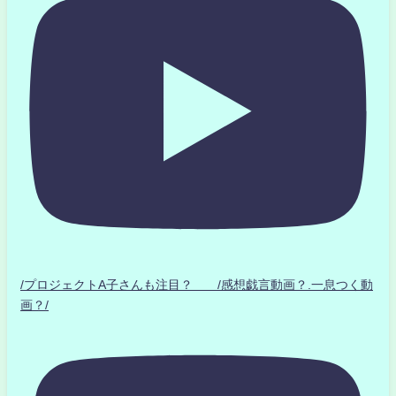
/プロジェクトA子さんも注目？ /感想戯言動画？.一息つく動
画？/