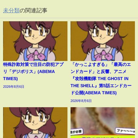
未分類
の関連記事
特殊詐欺対策で注目の防犯アプ
「かっこよすぎる」「最高のエ
リ「デジポリス」(ABEMA
ンドカード」と反響、アニメ
TIMES)
『攻殻機動隊 THE GHOST IN
THE SHELL』第5話エンドカー
2026年8月6日
ド公開(ABEMA TIMES)
2026年8月6日