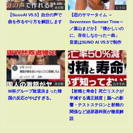
未分類
レトロ
【SunoAI V5.5】自分の声で
【恋のサマータイム ～
曲を作るやり方を解説します
Seventeen Summer Time～
／葉山まどか】「懐かしいの
に、存在しなかった一曲」
音楽はSUNO AI V5.5で制作
未分類
おすすめ
W杯グループ敗退決まった韓
【射精と寿命】死亡リスクが
国の反応がやばすぎる。
半減する適正頻度｜脳への影
響・テストステロンと射精の
関係など泌尿器科医が徹底解
説