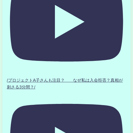
/プロジェクトA子さんも注目？ なぜ私は入会拒否？真相が
刺さる3分間？/