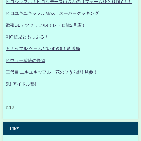
ヒロシッフル！ヒロシデース山さんのリフォームひとりDIY！！
ヒロユキユキッフルMAX！スーパークッキング！
徹夜DEテツヤッフル!！レトロ館2号店！
剛Q超児ともっふる！
ヤナッフル ゲームだいすき6！放送局
ヒウラー総統の野望
三代目 ユキユキッフル 花のひうら組! 見参！
魁!!アイドル塾!
t112
Links