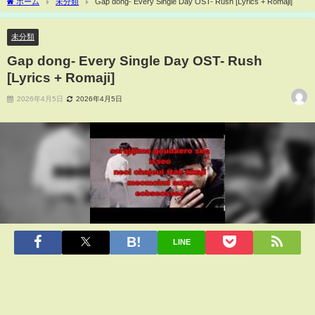
ホーム
未分類
Gap dong- Every Single Day OST- Rush [Lyrics + Romaji]
未分類
Gap dong- Every Single Day OST- Rush
[Lyrics + Romaji]
2026年4月5日
2026年4月5日
LINE