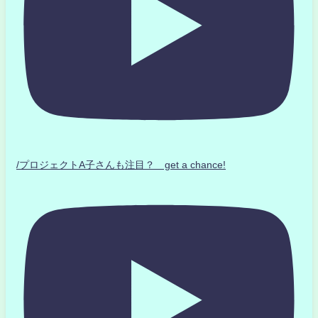
/プロジェクトA子さんも注目？ get a chance!