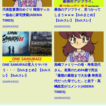
代表監督選任めぐり 韓国サッカ
最強のアジフライ、見つかって
ー協会に家宅捜索(ABEMA
しまうｗｗｗ【2chまとめ】
TIMES)
【2chスレ】【5chスレ】
2026年8月6日
2026年8月6日
ONE SAMURAI2客入りヤバそ
高嶋ファミリーの母・寿美花代
う・・・【2chまとめ】【2chス
さん、老衰のため94歳で死去
レ】【5chスレ】
「最期の最期まで大女優 寿美花
代だった母でした」と息子・高
2026年8月6日
嶋政宏がコメント(ABEMA
TIMES)
2026年8月6日