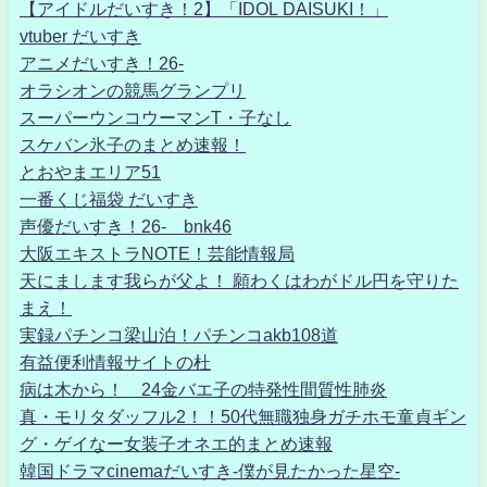
【アイドルだいすき！2】「IDOL DAISUKI！」
vtuber だいすき
アニメだいすき！26-
オラシオンの競馬グランプリ
スーパーウンコウーマンT・子なし
スケバン氷子のまとめ速報！
とおやまエリア51
一番くじ福袋 だいすき
声優だいすき！26- bnk46
大阪エキストラNOTE！芸能情報局
天にまします我らが父よ！ 願わくはわがドル円を守りた
まえ！
実録パチンコ梁山泊！パチンコakb108道
有益便利情報サイトの杜
病は木から！ 24金バエ子の特発性間質性肺炎
真・モリタダッフル2！！50代無職独身ガチホモ童貞ギン
グ・ゲイなー女装子オネエ的まとめ速報
韓国ドラマcinemaだいすき-僕が見たかった星空-