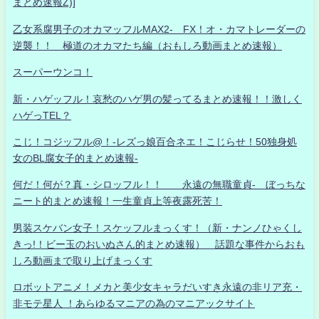
まとめ速報Z)]
乙女系腐男子のオカマッフルMAX2- FX！オ・カマトレーダーの
逆襲！！ 極道のオカマたち編（おもしろ動画まとめ速報）
スーパーウンコ！
新・ハゲッフル！哀愁のハゲ男の髪ってるまとめ速報！！激しく
ハゲっTEL？
こじ！コジッフル@！-レズっ娘百合ネエ！こじらせ！50独身処
女のBL腐女子的まとめ速報-
何だ！何が？真・シロッフル！！ 永遠の無職童貞- ぼっちな
ニート的まとめ速報！一生童貞上等夜露死苦！
男装スケバン女子！スケッフルまっくす！（新・ナンノひゃくし
きっ!！ビー玉のおいぬさん的まとめ速報） 話題な事件からおも
しろ動画まで取り上げまっくす
ロボットアニメ！メカと美少女キャラだいすき永遠の非リア充・
非モテ星人 ！あらゆるマニアの為のマニアックサイト