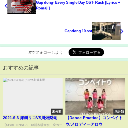
Gap dong- Every Single Day OST- Rush [Lyrics +
Romaji]
Gapdong 10 ost
Xでフォローしよう
おすすめの記事
未分類
未分類
2021.9.3 海樹リコVS川畑梨瑚
【Dance Practice】コンペイト
ウ/メロディーアロウ
【SEAdLINNNG3・18新木場大会 全カー