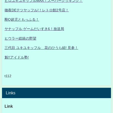
ヒロユキユキッフルMAX！スーパークッキング！
徹夜DEテツヤッフル!！レトロ館2号店！
剛Q超児ともっふる！
ヤナッフル ゲームだいすき6！放送局
ヒウラー総統の野望
三代目 ユキユキッフル 花のひうら組! 見参！
魁!!アイドル塾!
t112
Links
Link