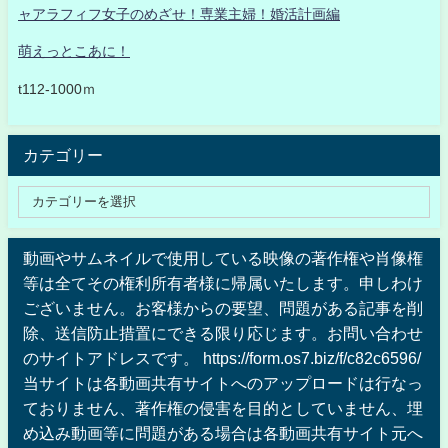
ャアラフィフ女子のめざせ！専業主婦！婚活計画編
萌えっとこあに！
t112-1000ｍ
カテゴリー
動画やサムネイルで使用している映像の著作権や肖像権
等は全てその権利所有者様に帰属いたします。申しわけ
ございません。お客様からの要望、問題がある記事を削
除、送信防止措置にできる限り応じます。お問い合わせ
のサイトアドレスです。 https://form.os7.biz/f/c82c6596/
当サイトは各動画共有サイトへのアップロードは行なっ
ておりません、著作権の侵害を目的としていません、埋
め込み動画等に問題がある場合は各動画共有サイト元へ