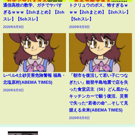
通信高校の数学、ガチでヤバす
トクリュウのボス、怖すぎるｗ
ぎるｗｗｗ【2chまとめ】【2ch
ｗｗ【2chまとめ】【2chスレ】
スレ】【5chスレ】
【5chスレ】
2026年8月9日
2026年8月9日
レベル4土砂災害危険警報 福島・
「朝市を復活して若い子につな
北塩原村(ABEMA TIMES)
ぎたい」能登半島地震で店を失
った食堂店主（56）どん底から
2026年8月9日
キッチンカーで願う復活、災害
で失った“若者の命”…そして見
据える未来(ABEMA TIMES)
2026年8月9日