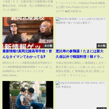
ド決定！】 2・21新木場で川畑梨瑚が五番
?『コンペイトウ』のDance Practice動画
勝負を完走。試合後、先に五番勝負を終え
を公開? Zero Project Z2-A2 メロディーア
ていた海樹リ...
ロウ?? ❤️黒川奈音 ht...
未分類
未分類
最新情報‼️真岡北陵高等学校！皆
恵比寿の参鶏湯！たまには新大
んなタイマンてわかってる❓
久保以外で韓国料理！韓ドラの
話も毒舌で！
#所沢のタイソン#真岡北陵高等学校#タイ
今回は恵比寿の美味しい参鶏湯をします！
マン#喧嘩#最新情報#仲間#イツメン#いじ
新大久保とはちょっと違った おしゃれで
め#柿岡るい#アウトロー インスタ
美肌を意識した 参鶏湯は本当に美味しか
https://www....
ったです！ サイドメニュ...