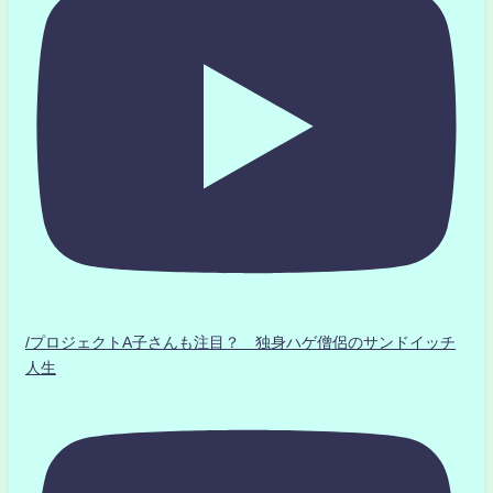
/プロジェクトA子さんも注目？ 独身ハゲ僧侶のサンドイッチ
人生