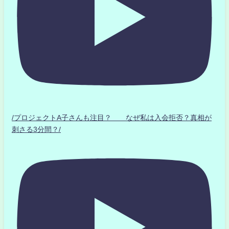
/プロジェクトA子さんも注目？ なぜ私は入会拒否？真相が
刺さる3分間？/