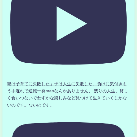
親は子育てに失敗した」子は人生に失敗した。負けに気付きも
う手遅れで逆転一発manなんかありません、 残りの人生、貧し
く食いつないでわずかな楽しみなど見つけて生きていくしかな
いのです。ないのです。