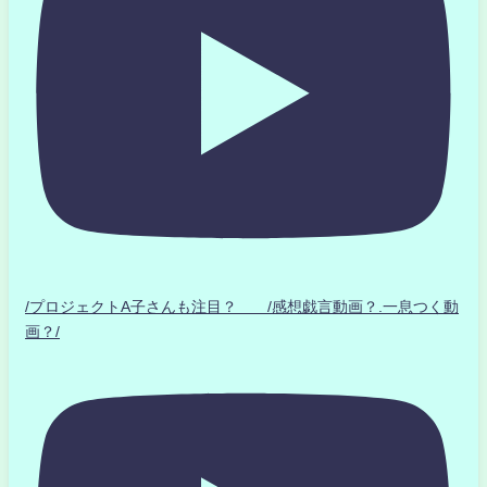
/プロジェクトA子さんも注目？ /感想戯言動画？.一息つく動
画？/