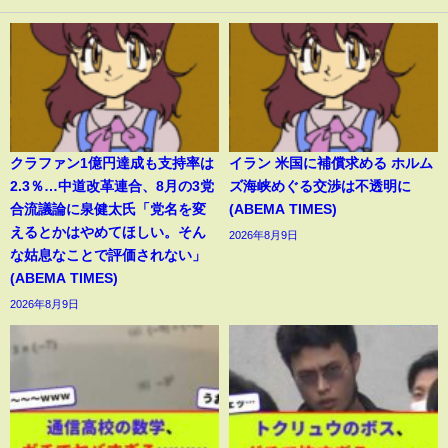
クラファン1億円達成も支持率は
イラン 米国に補償求める ホルム
2.3％…中道改革連合、8月の3党
ズ海峡めぐる交渉は不透明に
合流議論に泉健太氏「党名を変
(ABEMA TIMES)
えるとかはやめてほしい。そん
2026年8月9日
な姑息なことで評価されない」
(ABEMA TIMES)
2026年8月9日