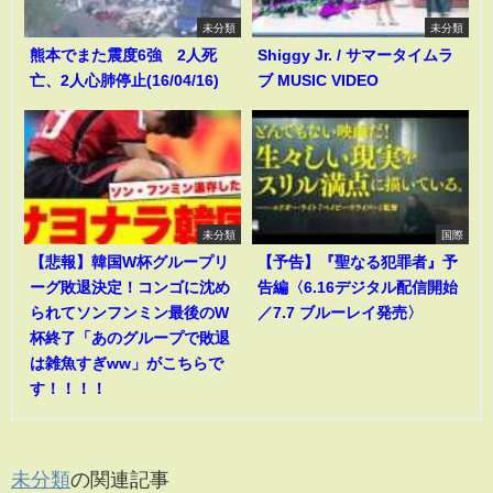
未分類
未分類
熊本でまた震度6強 2人死
Shiggy Jr. / サマータイムラ
亡、2人心肺停止(16/04/16)
ブ MUSIC VIDEO
未分類
国際
【悲報】韓国W杯グループリ
【予告】『聖なる犯罪者』予
ーグ敗退決定！コンゴに沈め
告編〈6.16デジタル配信開始
られてソンフンミン最後のW
／7.7 ブルーレイ発売〉
杯終了「あのグループで敗退
は雑魚すぎww」がこちらで
す！！！！
未分類
の関連記事