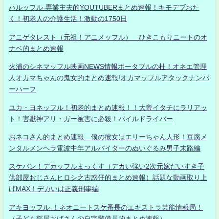
ハルッフル-専業主夫的YOUTUBERまとめ速報！キモデブおた
く！初老人の介護生活！激動の1750日
アニゲタレスト（元祖！アニメッフル） ひきこもりニートのオ
ナベ的まとめ速報
火浦のシネマッフル映画NEWS情報ポータブルの杜！オネエ管理
人オカマちゃんの鬼女的まとめ速報!オカマッフルアタックナンバ
ーハーフ
ユカ・ヨネッフル！初老的まとめ速報！！大帝イタチにラリアッ
ト！害獣神アリ・ガー被害に必殺！パイルドライバー
おネコさん的まとめ速報 僕の彼女はエリーちゃん人形！豆腐メ
ンタルメンヘラ電波中年アルバイターのぬいぐるみ男子末路編
スケバン！デカッフルまっくす（デカい強い2次元嫁だいすき子
供部屋おじさんヒロシ之古惑仔的まとめ速報）話題な動画取り上
げMAX！デカいは正義刑事編
アキヨッフル-！ネオニートスケ番長のエキストラ芸能情報局！
（子ども部屋おばさんの自宅警備員的まとめ速報）