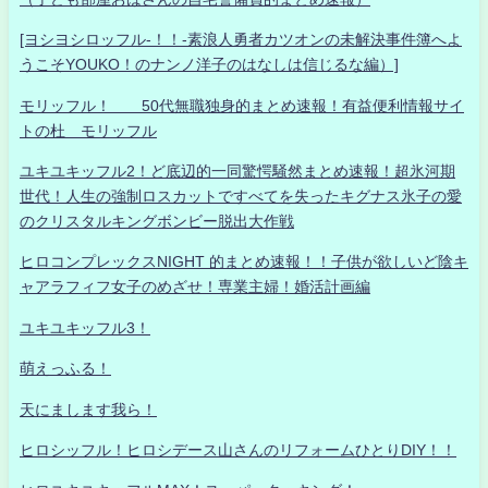
[ヨシヨシロッフル-！！-素浪人勇者カツオンの未解決事件簿へよ
うこそYOUKO！のナンノ洋子のはなしは信じるな編）]
モリッフル！ 50代無職独身的まとめ速報！有益便利情報サイ
トの杜 モリッフル
ユキユキッフル2！ど底辺的一同驚愕騒然まとめ速報！超氷河期
世代！人生の強制ロスカットですべてを失ったキグナス氷子の愛
のクリスタルキングボンビー脱出大作戦
ヒロコンプレックスNIGHT 的まとめ速報！！子供が欲しいど陰キ
ャアラフィフ女子のめざせ！専業主婦！婚活計画編
ユキユキッフル3！
萌えっふる！
天にまします我ら！
ヒロシッフル！ヒロシデース山さんのリフォームひとりDIY！！