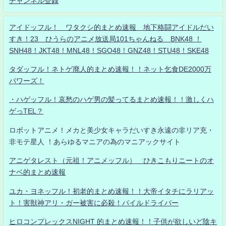
チャンネル登録
アイドッフル！ ワタクシ的まとめ速報 地下格闘アイドルだい
すき！23 ひうらのアニメ放送局101ちゃんねる BNK48 ！
SNH48！JKT48！MNL48！SGO48！GNZ48！STU48！SKE48
タダッフル！ネトゲ廃人的まとめ速報！！ネット乞食DE2000万
パワーズ！
・ハゲッフル！哀愁のハゲ男の髪ってるまとめ速報！！激しくハ
ゲっTEL？
ロボットアニメ！メカと美少女キャラだいすき永遠の非リア充・
非モテ星人 ！あらゆるマニアの為のマニアックサイト
アニゲタレスト（元祖！アニメッフル） ひきこもりニートのオ
ナベ的まとめ速報
ユカ・ヨネッフル！初老的まとめ速報！！大帝イタチにラリアッ
ト！害獣神アリ・ガー被害に必殺！パイルドライバー
ヒロコンプレックスNIGHT 的まとめ速報！！子供が欲しいど陰キ