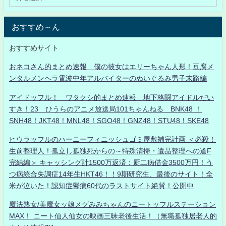
おすすめ～ん
おすすめサイト
おネコさん的まとめ速報 僕の彼女はエリーちゃん人形！豆腐メ
ンタルメンヘラ電波中年アルバイターのぬいぐるみ男子末路編
アイドッフル！ ワタクシ的まとめ速報 地下格闘アイドルだい
すき！23 ひうらのアニメ放送局101ちゃんねる BNK48 ！
SNH48！JKT48！MNL48！SGO48！GNZ48！STU48！SKE48
ヒウラッフルのハーニーフィニッシュゴミ屋敷補完計画 ＜必殺！
生前整理人！孤立し孤独死からの～特殊清掃・遺品整理への道F
完結編＞ キャッシング計1500万返済：厨二病借金3500万円！う
つ病統合失調症14年生HKT46！！9期研究生、最後のサイト！全
米が泣いた！認知症鬱病60代のラストサイト絶賛！公開中
魔法熟女/美魔女ッ娘メグみみちゃんのニートッフルステーション
MAX！ ニート仙人仙女の映画三昧老後生活！（無職孤独居老人的