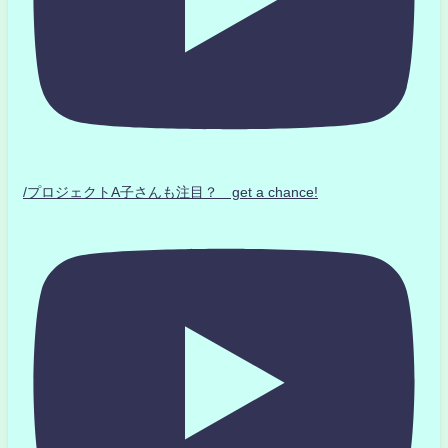
/プロジェクトA子さんも注目？ get a chance!