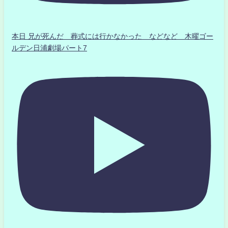
本日 兄が死んだ 葬式には行かなかった などなど 木曜ゴー
ルデン日浦劇場パート7