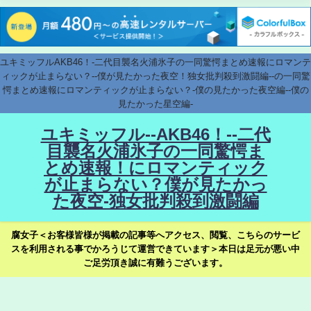
ユキミッフルAKB46！-二代目襲名火浦氷子の一同驚愕まとめ速報にロマンテ
ィックが止まらない？--僕が見たかった夜空！独女批判殺到激闘編--の一同驚
愕まとめ速報にロマンティックが止まらない？-僕の見たかった夜空編--僕の
見たかった星空編-
ユキミッフル--AKB46！--二代
目襲名火浦氷子の一同驚愕ま
とめ速報！にロマンティック
が止まらない？僕が見たかっ
た夜空-独女批判殺到激闘編
腐女子＜お客様皆様が掲載の記事等へアクセス、閲覧、こちらのサービ
スを利用される事でかろうじて運営できています＞本日は足元が悪い中
ご足労頂き誠に有難うございます。