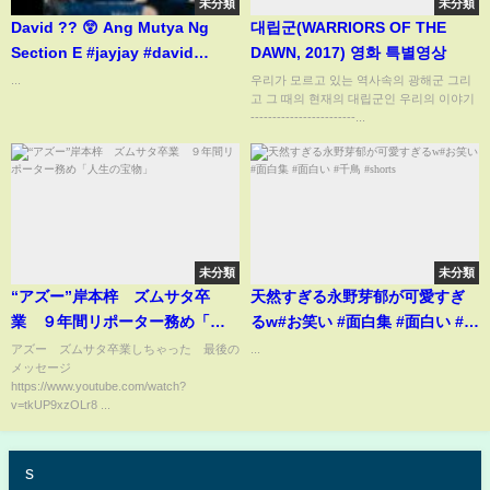
未分類
未分類
David ?? 😲 Ang Mutya Ng
대립군(WARRIORS OF THE
Section E #jayjay #david
DAWN, 2017) 영화 특별영상
#keifer #yuri
...
우리가 모르고 있는 역사속의 광해군 그리
고 그 때의 현재의 대립군인 우리의 이야기
#philippinesdrama
------------------------...
#shortsfeed #foryou
未分類
未分類
“アズー”岸本梓 ズムサタ卒
天然すぎる永野芽郁が可愛すぎ
業 ９年間リポーター務め「人
るw#お笑い #面白集 #面白い #千
生の宝物」
鳥 #shorts
アズー ズムサタ卒業しちゃった 最後の
...
メッセージ
https://www.youtube.com/watch?
v=tkUP9xzOLr8 ...
s