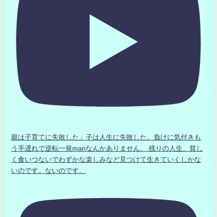
親は子育てに失敗した」子は人生に失敗した。負けに気付きも
う手遅れで逆転一発manなんかありません、 残りの人生、貧し
く食いつないでわずかな楽しみなど見つけて生きていくしかな
いのです。ないのです。