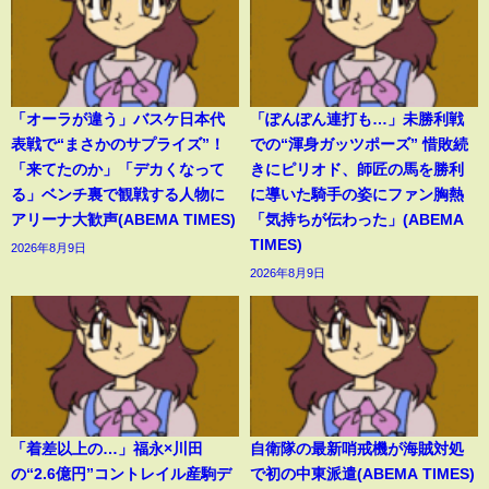
「オーラが違う」バスケ日本代
「ぽんぽん連打も…」未勝利戦
表戦で“まさかのサプライズ”！
での“渾身ガッツポーズ” 惜敗続
「来てたのか」「デカくなって
きにピリオド、師匠の馬を勝利
る」ベンチ裏で観戦する人物に
に導いた騎手の姿にファン胸熱
アリーナ大歓声(ABEMA TIMES)
「気持ちが伝わった」(ABEMA
TIMES)
2026年8月9日
2026年8月9日
「着差以上の…」福永×川田
自衛隊の最新哨戒機が海賊対処
の“2.6億円”コントレイル産駒デ
で初の中東派遣(ABEMA TIMES)