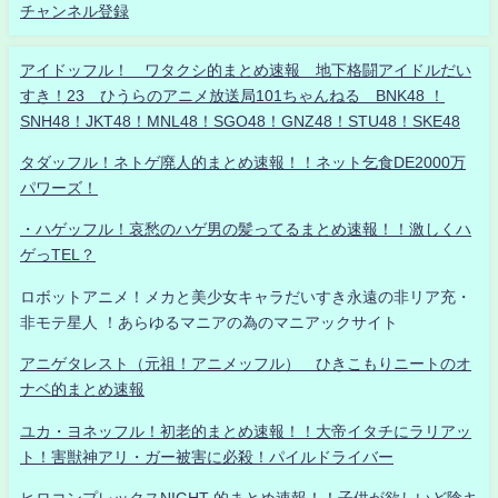
チャンネル登録
アイドッフル！ ワタクシ的まとめ速報 地下格闘アイドルだい
すき！23 ひうらのアニメ放送局101ちゃんねる BNK48 ！
SNH48！JKT48！MNL48！SGO48！GNZ48！STU48！SKE48
タダッフル！ネトゲ廃人的まとめ速報！！ネット乞食DE2000万
パワーズ！
・ハゲッフル！哀愁のハゲ男の髪ってるまとめ速報！！激しくハ
ゲっTEL？
ロボットアニメ！メカと美少女キャラだいすき永遠の非リア充・
非モテ星人 ！あらゆるマニアの為のマニアックサイト
アニゲタレスト（元祖！アニメッフル） ひきこもりニートのオ
ナベ的まとめ速報
ユカ・ヨネッフル！初老的まとめ速報！！大帝イタチにラリアッ
ト！害獣神アリ・ガー被害に必殺！パイルドライバー