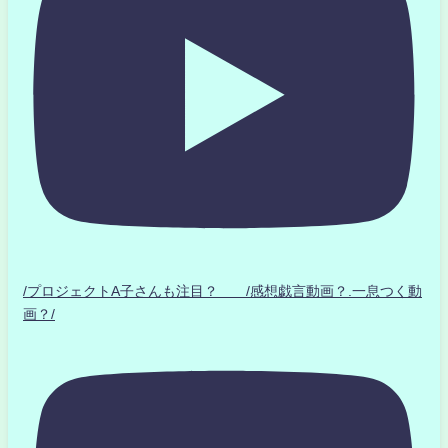
/プロジェクトA子さんも注目？ /感想戯言動画？.一息つく動
画？/