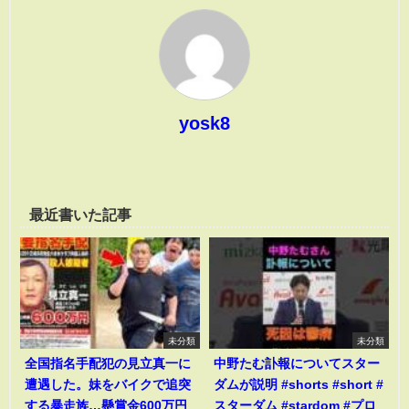
yosk8
最近書いた記事
未分類
未分類
全国指名手配犯の見立真一に
中野たむ訃報についてスター
遭遇した。妹をバイクで追突
ダムが説明 #shorts #short #
する暴走族…懸賞金600万円
スターダム #stardom #プロ