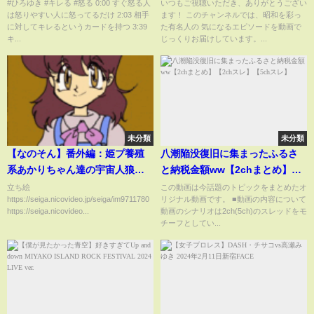
です【ひろゆき切り抜き】
ら判明した本当の"死因"と
#ひろゆき #キレる #怒る 0:00 すぐ怒る人
いつもご視聴いただき、ありがとうござい
は怒りやすい人に怒ってるだけ 2:03 相手
ます！ このチャンネルでは、昭和を彩っ
は…"死亡"直前の異変やSNS上
に対してキレるというカードを持つ 3:39
た有名人の 気になるエピソードを動画で
で密かに発信していたSOSに言
キ...
じっくりお届けしています。...
葉を失う…"摂●障害"や"鬱病"の
悲惨な末路に号泣…
未分類
未分類
【なのそん】番外編：姫プ養殖
八潮陥没復旧に集まったふるさ
系あかりちゃん達の宇宙人狼！
と納税金額ww【2chまとめ】
【VOICEROID実況プレイ】
【2chスレ】【5chスレ】
立ち絵
この動画は今話題のトピックをまとめたオ
https://seiga.nicovideo.jp/seiga/im9711780
リジナル動画です。 ■動画の内容について
https://seiga.nicovideo...
動画のシナリオは2ch(5ch)のスレッドをモ
チーフとしてい...