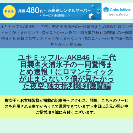
ユキミッフルAKB46！-二代目襲名火浦氷子の一同驚愕まとめ速報にロマンテ
ィックが止まらない？--僕が見たかった夜空！独女批判殺到激闘編--の一同驚
愕まとめ速報にロマンティックが止まらない？-僕の見たかった夜空編--僕の
見たかった星空編-
ユキミッフル--AKB46！--二代
目襲名火浦氷子の一同驚愕ま
とめ速報！にロマンティック
が止まらない？僕が見たかっ
た夜空-独女批判殺到激闘編
腐女子＜お客様皆様が掲載の記事等へアクセス、閲覧、こちらのサービ
スを利用される事でかろうじて運営できています＞本日は足元が悪い中
ご足労頂き誠に有難うございます。