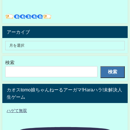
アーカイブ
検索
検索
カオスtomo娘ちゃんねーるアーガマ!Haraハラ!未解決人
生ゲーム
ハゲて無双