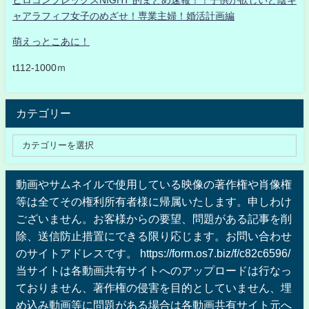
ヒロコンプレックスNIGHT 的まとめ速報！！子供が欲しいど陰キ
ャアラフィフ女子のめざせ！専業主婦！婚活計画編
萌えっとこあに！
t112-1000ｍ
カテゴリー
動画やサムネイルで使用している映像の著作権や肖像権
等は全てその権利所有者様に帰属いたします。申しわけ
ございません。お客様からの要望、問題がある記事を削
除、送信防止措置にできる限り応じます。お問い合わせ
のサイトアドレスです。 https://form.os7.biz/f/c82c6596/
当サイトは各動画共有サイトへのアップロードは行なっ
ておりません、著作権の侵害を目的としていません、埋
め込み動画等に問題がある場合は各動画共有サイト元へ