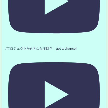
/プロジェクトA子さんも注目？ get a chance!