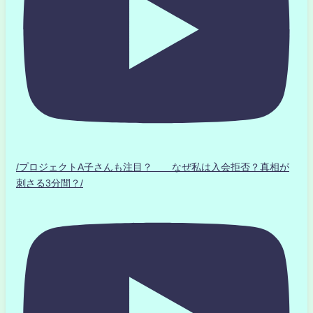
/プロジェクトA子さんも注目？ なぜ私は入会拒否？真相が
刺さる3分間？/