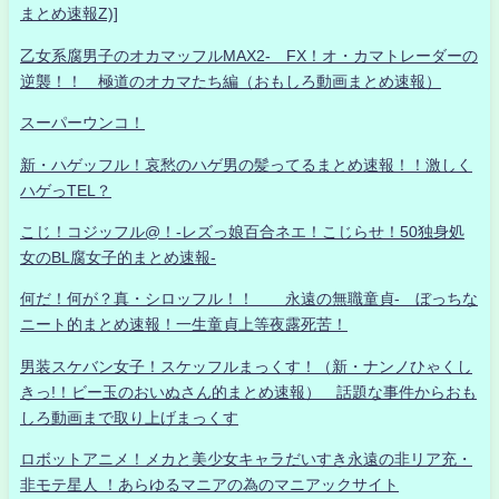
まとめ速報Z)]
乙女系腐男子のオカマッフルMAX2- FX！オ・カマトレーダーの
逆襲！！ 極道のオカマたち編（おもしろ動画まとめ速報）
スーパーウンコ！
新・ハゲッフル！哀愁のハゲ男の髪ってるまとめ速報！！激しく
ハゲっTEL？
こじ！コジッフル@！-レズっ娘百合ネエ！こじらせ！50独身処
女のBL腐女子的まとめ速報-
何だ！何が？真・シロッフル！！ 永遠の無職童貞- ぼっちな
ニート的まとめ速報！一生童貞上等夜露死苦！
男装スケバン女子！スケッフルまっくす！（新・ナンノひゃくし
きっ!！ビー玉のおいぬさん的まとめ速報） 話題な事件からおも
しろ動画まで取り上げまっくす
ロボットアニメ！メカと美少女キャラだいすき永遠の非リア充・
非モテ星人 ！あらゆるマニアの為のマニアックサイト