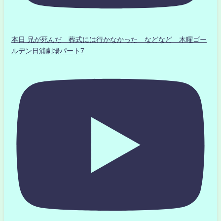
本日 兄が死んだ 葬式には行かなかった などなど 木曜ゴー
ルデン日浦劇場パート7