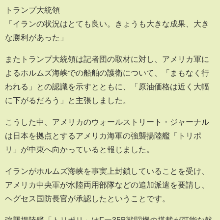
トランプ大統領
「イランの状況はとても良い。きょうも大きな成果、大き
な勝利があった」
またトランプ大統領は記者団の取材に対し、アメリカ軍に
よるホルムズ海峡での船舶の護衛について、「まもなく行
われる」との認識を示すとともに、「原油価格は近く大幅
に下がるだろう」と主張しました。
こうした中、アメリカのウォールストリート・ジャーナル
は日本を拠点とするアメリカ海軍の強襲揚陸艦「トリポ
リ」が中東へ向かっていると報じました。
イランがホルムズ海峡を事実上封鎖していることを受け、
アメリカ中央軍が水陸両用部隊などの追加派遣を要請し、
ヘグセス国防長官が承認したということです。
強襲揚陸艦「トリポリ」はFー35B戦闘機の搭載が可能な航