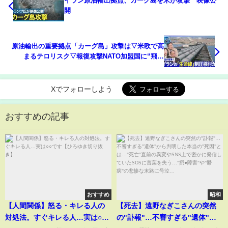
イラン原油輸出拠点、カーグ島を米が攻撃 映像公
開
原油輸出の重要拠点「カーグ島」攻撃は▽米欧で高
まるテロリスク▽報復攻撃NATO加盟国に“飛び
火”【深層NEWS】
Xでフォローしよう
おすすめの記事
おすすめ
昭和
【人間関係】怒る・キレる人の
【死去】遠野なぎこさんの突然
対処法。すぐキレる人…実は○○
の"訃報"…不審すぎる"遺体"か