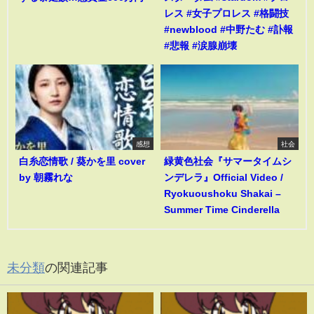
レス #女子プロレス #格闘技
#newblood #中野たむ #訃報
#悲報 #涙腺崩壊
感想
社会
白糸恋情歌 / 葵かを里 cover
緑黄色社会『サマータイムシ
by 朝霧れな
ンデレラ』Official Video /
Ryokuoushoku Shakai –
Summer Time Cinderella
未分類
の関連記事