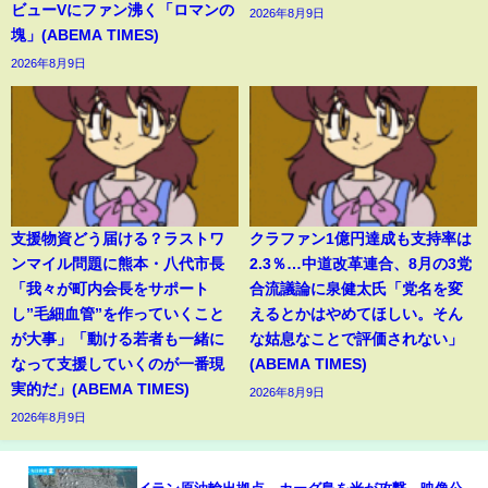
ビューVにファン沸く「ロマンの
2026年8月9日
塊」(ABEMA TIMES)
2026年8月9日
支援物資どう届ける？ラストワ
クラファン1億円達成も支持率は
ンマイル問題に熊本・八代市長
2.3％…中道改革連合、8月の3党
「我々が町内会長をサポート
合流議論に泉健太氏「党名を変
し”毛細血管”を作っていくこと
えるとかはやめてほしい。そん
が大事」「動ける若者も一緒に
な姑息なことで評価されない」
なって支援していくのが一番現
(ABEMA TIMES)
実的だ」(ABEMA TIMES)
2026年8月9日
2026年8月9日