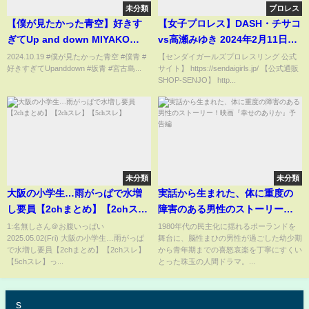
未分類
プロレス
【僕が見たかった青空】好きす
【女子プロレス】DASH・チサコ
ぎてUp and down MIYAKO
vs高瀬みゆき 2024年2月11日新
ISLAND ROCK FESTIVAL 2024
宿FACE
2024.10.19 #僕が見たかった青空 #僕青 #
【センダイガールズプロレスリング 公式
好きすぎてUpanddown #坂青 #宮古島...
サイト】 https://sendaigirls.jp/ 【公式通販
LIVE ver.
SHOP-SENJO】 http...
未分類
未分類
大阪の小学生…雨がっぱで水増
実話から生まれた、体に重度の
し要員【2chまとめ】【2chス
障害のある男性のストーリー！
レ】【5chスレ】
映画『幸せのありか』予告編
1:名無しさん＠お腹いっぱい
1980年代の民主化に揺れるポーランドを
2025.05.02(Fri) 大阪の小学生…雨がっぱ
舞台に、脳性まひの男性が過ごした幼少期
で水増し要員【2chまとめ】【2chスレ】
から青年期までの喜怒哀楽を丁寧にすくい
【5chスレ】っ...
とった珠玉の人間ドラマ。...
s