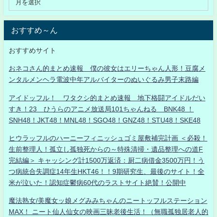
おすすめ～ん
おすすめサイト
おネコさん的まとめ速報 僕の彼女はエリーちゃん人形！豆腐メ
ンタルメンヘラ電波中年アルバイターのぬいぐるみ男子末路編
アイドッフル！ ワタクシ的まとめ速報 地下格闘アイドルだい
すき！23 ひうらのアニメ放送局101ちゃんねる BNK48 ！
SNH48！JKT48！MNL48！SGO48！GNZ48！STU48！SKE48
ヒウラッフルのハーニーフィニッシュゴミ屋敷補完計画 ＜必殺！
生前整理人！孤立し孤独死からの～特殊清掃・遺品整理への道F
完結編＞ キャッシング計1500万返済：厨二病借金3500万円！う
つ病統合失調症14年生HKT46！！9期研究生、最後のサイト！全
米が泣いた！認知症鬱病60代のラストサイト絶賛！公開中
魔法熟女/美魔女ッ娘メグみみちゃんのニートッフルステーション
MAX！ ニート仙人仙女の映画三昧老後生活！（無職孤独居老人的