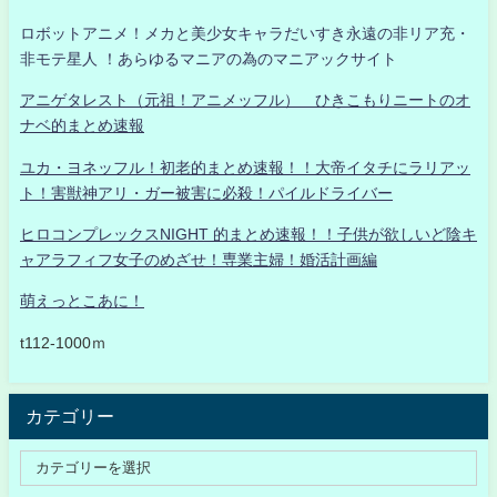
ロボットアニメ！メカと美少女キャラだいすき永遠の非リア充・
非モテ星人 ！あらゆるマニアの為のマニアックサイト
アニゲタレスト（元祖！アニメッフル） ひきこもりニートのオ
ナベ的まとめ速報
ユカ・ヨネッフル！初老的まとめ速報！！大帝イタチにラリアッ
ト！害獣神アリ・ガー被害に必殺！パイルドライバー
ヒロコンプレックスNIGHT 的まとめ速報！！子供が欲しいど陰キ
ャアラフィフ女子のめざせ！専業主婦！婚活計画編
萌えっとこあに！
t112-1000ｍ
カテゴリー