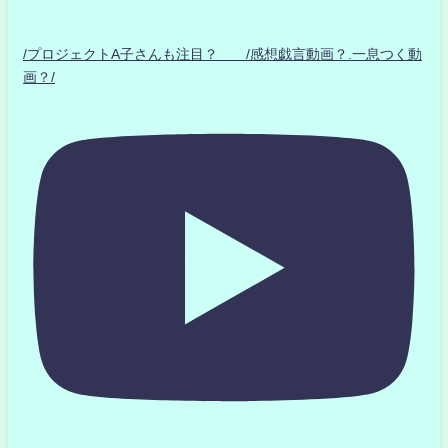
/プロジェクトA子さんも注目？ /感想戯言動画？.一息つく動
画？/