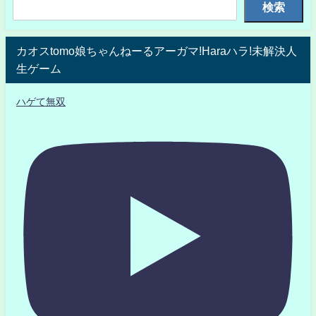
検索
カオスtomo娘ちゃんねーるアーガマ!Haraハラ!未解決人
生ゲーム
ハゲて無双