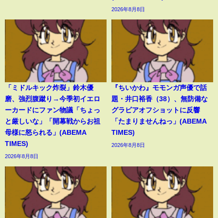
2026年8月8日
「ミドルキック炸裂」鈴木優
『ちいかわ』モモンガ声優で話
磨、強烈腹蹴り→今季初イエロ
題・井口裕香（38）、無防備な
ーカードにファン物議「ちょっ
グラビアオフショットに反響
と厳しいな」「開幕戦からお祖
「たまりませんねっ」(ABEMA
母様に怒られる」(ABEMA
TIMES)
TIMES)
2026年8月8日
2026年8月8日