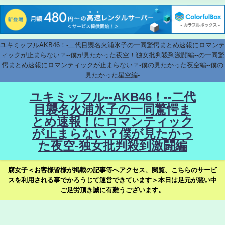
ユキミッフルAKB46！-二代目襲名火浦氷子の一同驚愕まとめ速報にロマンテ
ィックが止まらない？--僕が見たかった夜空！独女批判殺到激闘編--の一同驚
愕まとめ速報にロマンティックが止まらない？-僕の見たかった夜空編--僕の
見たかった星空編-
ユキミッフル--AKB46！--二代
目襲名火浦氷子の一同驚愕ま
とめ速報！にロマンティック
が止まらない？僕が見たかっ
た夜空-独女批判殺到激闘編
腐女子＜お客様皆様が掲載の記事等へアクセス、閲覧、こちらのサービ
スを利用される事でかろうじて運営できています＞本日は足元が悪い中
ご足労頂き誠に有難うございます。