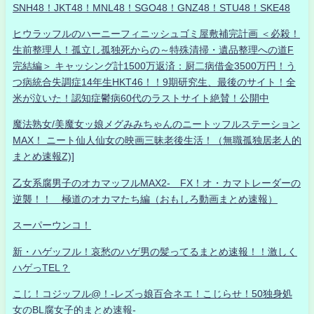
SNH48！JKT48！MNL48！SGO48！GNZ48！STU48！SKE48
ヒウラッフルのハーニーフィニッシュゴミ屋敷補完計画 ＜必殺！
生前整理人！孤立し孤独死からの～特殊清掃・遺品整理への道F
完結編＞ キャッシング計1500万返済：厨二病借金3500万円！う
つ病統合失調症14年生HKT46！！9期研究生、最後のサイト！全
米が泣いた！認知症鬱病60代のラストサイト絶賛！公開中
魔法熟女/美魔女ッ娘メグみみちゃんのニートッフルステーション
MAX！ ニート仙人仙女の映画三昧老後生活！（無職孤独居老人的
まとめ速報Z)]
乙女系腐男子のオカマッフルMAX2- FX！オ・カマトレーダーの
逆襲！！ 極道のオカマたち編（おもしろ動画まとめ速報）
スーパーウンコ！
新・ハゲッフル！哀愁のハゲ男の髪ってるまとめ速報！！激しく
ハゲっTEL？
こじ！コジッフル@！-レズっ娘百合ネエ！こじらせ！50独身処
女のBL腐女子的まとめ速報-