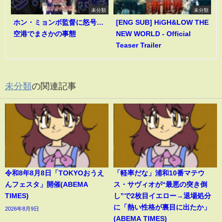
未分類
未分類
ホン・ミョンボ監督に怒号…
[ENG SUB] HiGH&LOW THE
空港でまさかの事態
NEW WORLD - Official
Teaser Trailer
未分類
の関連記事
令和8年8月8日「TOKYOおうえ
「軽率だな」浦和10番マテウ
んフェスタ」開催(ABEMA
ス・サヴィオが“最悪の突き倒
TIMES)
し”で2枚目イエロー→退場処分
に「熱い性格が裏目に出たか」
2026年8月9日
(ABEMA TIMES)