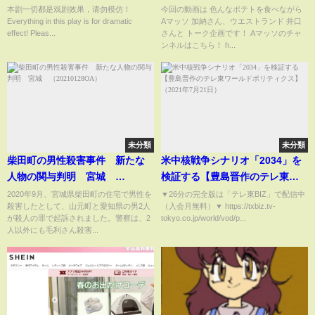
他異能爆發打臉暴發戶，千億美
ながら激アツ本音トーク！
本剧一切都是戏剧效果，请勿模仿！
今回の動画は 色んなポテトを食べながら
Everything in this play is for dramatic
Aマッソ 加納さん、ウエストランド 井口
女總裁求著嫁給他！ #打脸 #重生
effect! Pleas...
さんと トーク企画です！ Aマッソのチャ
#异能#美女#霸总#科技
ンネルはこちら！ h...
未分類
未分類
柴田町の男性殺害事件 新たな
米中核戦争シナリオ「2034」を
人物の関与判明 宮城
検証する【豊島晋作のテレ東ワ
（20210128OA）
ールドポリティクス】（2021年7
2020年9月、宮城県柴田町の住宅で男性を
▼26分の完全版は「テレ東BIZ」で配信中
殺害したとして、山元町と愛知県の男2人
（入会月無料）▼ https://txbiz.tv-
月21日）
が殺人の罪で起訴されました。警察は、2
tokyo.co.jp/world/vod/p...
人以外にも毛利さん殺害...