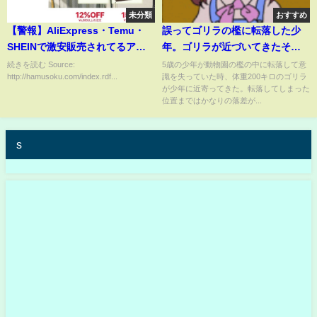
未分類
おすすめ
【警報】AliExpress・Temu・
誤ってゴリラの檻に転落した少
SHEINで激安販売されてるアク
年。ゴリラが近づいてきたその
セサリーや服 ゲロヤバかっ
時、予想外の行動に驚きを隠せ
続きを読む Source:
5歳の少年が動物園の檻の中に転落して意
http://hamusoku.com/index.rdf...
識を失っていた時、体重200キロのゴリラ
た・・・
ない【感動】
が少年に近寄ってきた。転落してしまった
位置まではかなりの落差が...
s