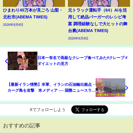
ひまわり40万本が見ごろ 山梨・
元トラック運転手（64）AIを活
北杜市(ABEMA TIMES)
用して絶品バーガーのレシピ考
案 調理経験なしで大ヒットの舞
2026年8月8日
台裏(ABEMA TIMES)
2026年8月8日
日本一有名で高級なクレープ食べてみた#クレープ #
ダイエットの見方
【最新イラン情勢】米軍、イランの石油輸出拠点・
カーグ島を攻撃 米メディア ── 国際ニュースライ
ブ（日テレNEWS LIVE）
Xでフォローしよう
おすすめの記事