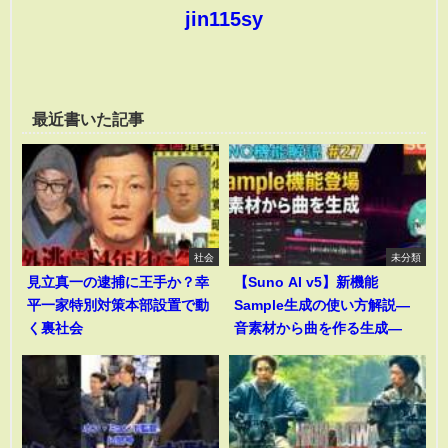
jin115sy
最近書いた記事
社会
未分類
見立真一の逮捕に王手か？幸
【Suno AI v5】新機能
平一家特別対策本部設置で動
Sample生成の使い方解説―
く裏社会
音素材から曲を作る生成―