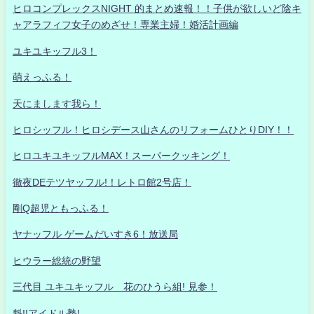
ヒロコンプレックスNIGHT 的まとめ速報！！子供が欲しいど陰キ
ャアラフィフ女子のめざせ！専業主婦！婚活計画編
ユキユキッフル3！
萌えっふる！
天にまします我ら！
ヒロシッフル！ヒロシデース山さんのリフォームひとりDIY！！
ヒロユキユキッフルMAX！スーパークッキング！
徹夜DEテツヤッフル!！レトロ館2号店！
剛Q超児ともっふる！
ヤナッフル ゲームだいすき6！放送局
ヒウラー総統の野望
三代目 ユキユキッフル 花のひうら組! 見参！
魁!!アイドル塾!