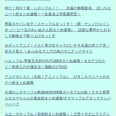
何だ！何が？真・シロッフル！！ 永遠の無職童貞- ぼっちな
ニート的まとめ速報！一生童貞上等夜露死苦！
男装スケバン女子！スケッフルまっくす！（新・ナンノひゃくし
きっ!！ビー玉のおいぬさん的まとめ速報） 話題な事件からおも
しろ動画まで取り上げまっくす
ロボットアニメ！メカと美少女キャラだいすき永遠の非リア充・
非モテ星人 ！あらゆるマニアの為のマニアックサイト
ハルッフル-専業主夫的YOUTUBERまとめ速報！キモデブおた
く！初老人の介護生活！激動の1750日
アニゲタレスト（元祖！アニメッフル） ひきこもりニートのオ
ナベ的まとめ速報
火浦のシネマッフル映画NEWS情報ポータブルの杜！オネエ管理
人オカマちゃんの鬼女的まとめ速報!オカマッフルアタックナンバ
ーハーフ
ユカ・ヨネッフル！初老的まとめ速報！！大帝イタチにラリアッ