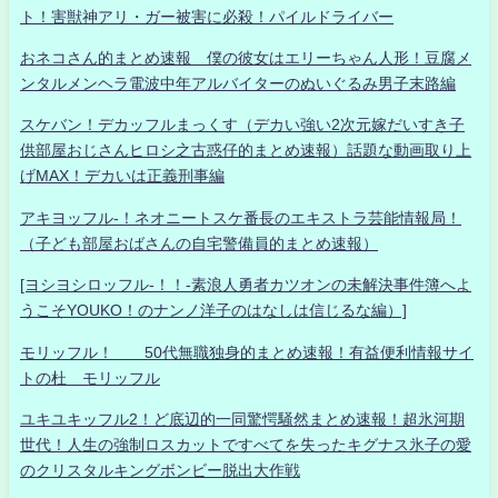
ト！害獣神アリ・ガー被害に必殺！パイルドライバー
おネコさん的まとめ速報 僕の彼女はエリーちゃん人形！豆腐メ
ンタルメンヘラ電波中年アルバイターのぬいぐるみ男子末路編
スケバン！デカッフルまっくす（デカい強い2次元嫁だいすき子
供部屋おじさんヒロシ之古惑仔的まとめ速報）話題な動画取り上
げMAX！デカいは正義刑事編
アキヨッフル-！ネオニートスケ番長のエキストラ芸能情報局！
（子ども部屋おばさんの自宅警備員的まとめ速報）
[ヨシヨシロッフル-！！-素浪人勇者カツオンの未解決事件簿へよ
うこそYOUKO！のナンノ洋子のはなしは信じるな編）]
モリッフル！ 50代無職独身的まとめ速報！有益便利情報サイ
トの杜 モリッフル
ユキユキッフル2！ど底辺的一同驚愕騒然まとめ速報！超氷河期
世代！人生の強制ロスカットですべてを失ったキグナス氷子の愛
のクリスタルキングボンビー脱出大作戦