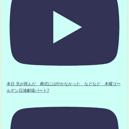
本日 兄が死んだ 葬式には行かなかった などなど 木曜ゴー
ルデン日浦劇場パート7