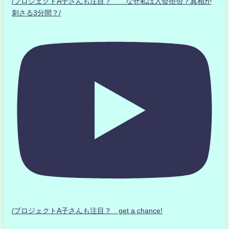
/プロジェクトA子さんも注目？ なぜ私は入会拒否？真相が
刺さる3分間？/
/プロジェクトA子さんも注目？ get a chance!