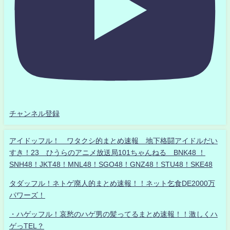
チャンネル登録
アイドッフル！ ワタクシ的まとめ速報 地下格闘アイドルだい
すき！23 ひうらのアニメ放送局101ちゃんねる BNK48 ！
SNH48！JKT48！MNL48！SGO48！GNZ48！STU48！SKE48
タダッフル！ネトゲ廃人的まとめ速報！！ネット乞食DE2000万
パワーズ！
・ハゲッフル！哀愁のハゲ男の髪ってるまとめ速報！！激しくハ
ゲっTEL？