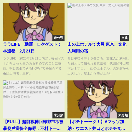
未分類
文化
ララLIFE 動画 ロケゲスト：
山の上ホテルで火災 東京、文化
林遣都 2月21日
人利用の宿
ララLIFE 2025年2月21日内容：毎回ゲス
５日午後４時３５分ごろ、文化人が利用し
トがちょっと壁のある初めてのことに挑
た宿として知られる東京都千代田区神田駿
戦。明日真似できるHOW TOを紹介する
河台１丁目、「山の上ホテル」の別館から
番組出演者：三村...
出火した。屋上から煙が上が...
未分類
未分類
【FULL】超能戰神回歸都市卻被
【ポテトーーク！】Aマッソ加
暴發戶當保全侮辱，不料下一秒
納・ウエスト井口とポテチ食べ