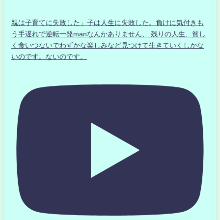
親は子育てに失敗した」子は人生に失敗した。負けに気付きも
う手遅れで逆転一発manなんかありません、 残りの人生、貧し
く食いつないでわずかな楽しみなど見つけて生きていくしかな
いのです。ないのです。