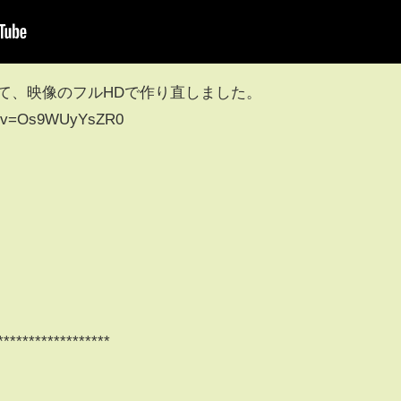
て、映像のフルHDで作り直しました。
ch?v=Os9WUyYsZR0
*****************