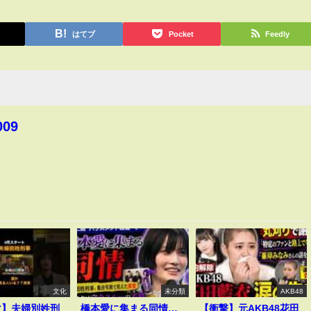
はてブ
Pocket
Feedly
009
文化
未分類
AKB48
マ】夫婦別姓刑
橋本愛に集まる同情…
【衝撃】元AKB48花田