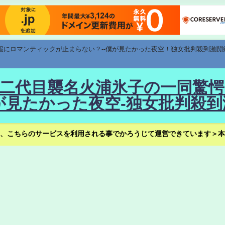
速報にロマンティックが止まらない？--僕が見たかった夜空！独女批判殺到激闘
！--二代目襲名火浦氷子の一同
見たかった夜空-独女批判殺到
、こちらのサービスを利用される事でかろうじて運営できています＞本