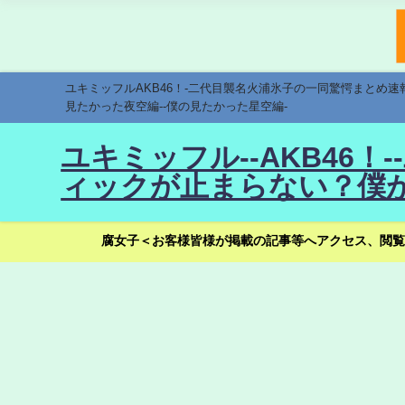
ユキミッフルAKB46！-二代目襲名火浦氷子の一同驚愕まとめ
見たかった夜空編--僕の見たかった星空編-
ユキミッフル--AKB46
ィックが止まらない？僕が
腐女子＜お客様皆様が掲載の記事等へアクセス、閲覧