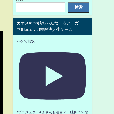
検索
カオスtomo娘ちゃんねーるアーガ
マ!Haraハラ!未解決人生ゲーム
ハゲて無双
/プロジェクトA子さんも注目？ 独身ハゲ僧