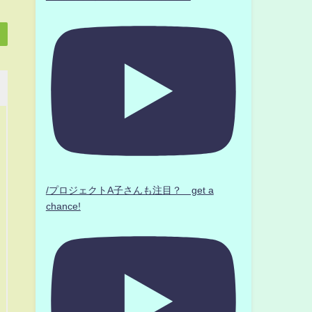
/プロジェクトA子さんも注目？ get a
chance!