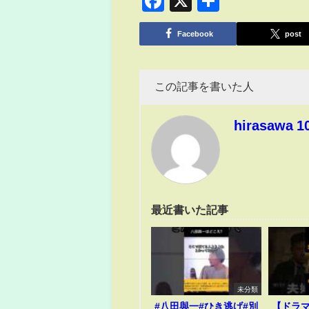
Facebook
X
共
有
Facebook
post
この記事を書いた人
hirasawa 1
最近書いた記事
未分類
#八田與一#ひき逃げ#別
【ドラ