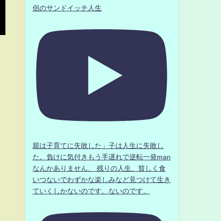
侶のサンドイッチ人生
親は子育てに失敗した」子は人生に失敗し
た。負けに気付きもう手遅れで逆転一発man
なんかありません、 残りの人生、貧しく食
いつないでわずかな楽しみなど見つけて生き
ていくしかないのです。ないのです。