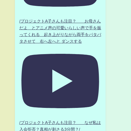
/プロジェクトA子さんも注目？ お母さん
だよ とアニメ声の可愛いらしい声で手を振
ってくれる 起き上がりながら両手をパタパ
タさせて 右へ左へと ダンスする
/プロジェクトA子さんも注目？ なぜ私は
入会拒否？真相が刺さる3分間？/