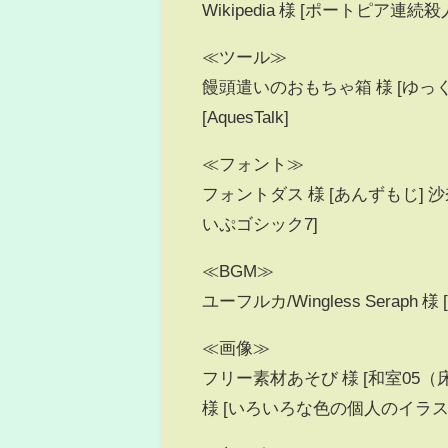
Wikipedia 様 [ポートピア連続
≪ツール≫
饅頭遣いのおもちゃ箱 様 [ゆっくりMo
[AquesTalk]
≪フォント≫
フォントダス 様 [あんずもじ] 沙奈
いぷゴシック7]
≪BGM≫
ユーフルカ/Wingless Seraph
≪画像≫
フリー素材あそび 様 [和室05
様 [いろいろな色の個人のイラス