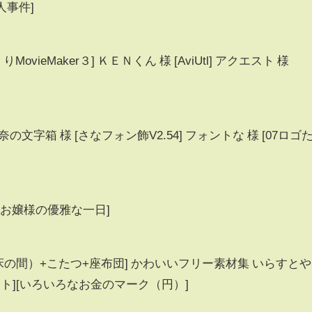
殺人事件]
vieMaker３] ＫＥＮくん 様 [AviUtl] アクエスト 様
の文字箱 様 [さなフォン飾V2.54] フォントな 様 [07ロゴ
 様 [お嬢様の優雅な一日]
（床の間）+こたつ+座布団] かわいいフリー素材集 いらすとや
ト][いろいろなお金のマーク（円）]