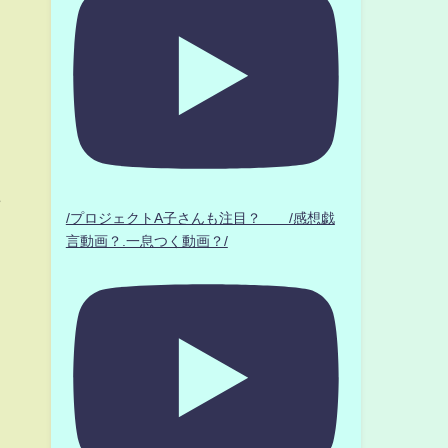
た
/プロジェクトA子さんも注目？ /感想戯
言動画？.一息つく動画？/