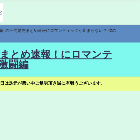
編--の一同驚愕まとめ速報にロマンティックが止まらない？-僕の
驚愕まとめ速報！にロマンテ
激闘編
日は足元が悪い中ご足労頂き誠に有難うございます。