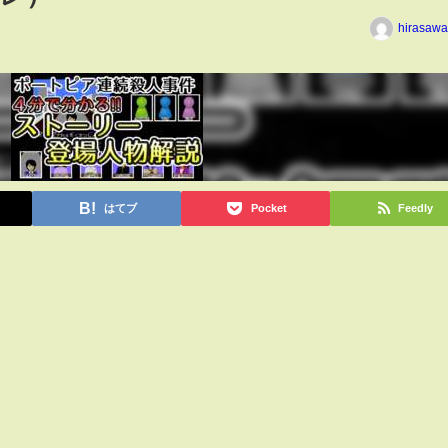
hirasawa
はてブ
Pocket
Feedly