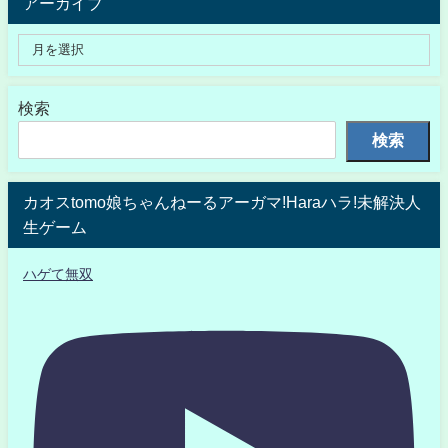
アーカイブ
検索
検索
カオスtomo娘ちゃんねーるアーガマ!Haraハラ!未解決人
生ゲーム
ハゲて無双