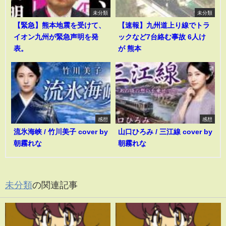
未分類
未分類
【緊急】熊本地震を受けて、
【速報】九州道上り線でトラ
イオン九州が緊急声明を発
ックなど7台絡む事故 6人け
表。
が 熊本
感想
感想
流氷海峡 / 竹川美子 cover by
山口ひろみ / 三江線 cover by
朝霧れな
朝霧れな
未分類
の関連記事