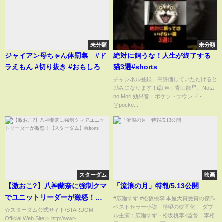
未分類
未分類
ジャイアン母ちゃん体罰集 #ド
絶対に飼うな！人生が終了する
ラえもん #切り抜き #おもしろ
猫3選#shorts
...
チャンネル登録、高評価していただけると
励みになります！🦁 声：青山龍星、Nota
no Mori 効果音：ポケットサウンド -
@pocke...
スターダム
映画
【激おこ?】八神蘭奈に強制クマ
「流浪の月」特報/5.13公開
でユニットリーダーが激怒！
#広瀬すず #松坂桃李 本屋大賞受賞の傑作
ベストセラー小説 待望の映画化！ ダブ
【スターダム】#shorts
☆スターダム公式サイト/STARDOM
ル主演：広瀬すず・松坂桃李×監督：李相
Official Web Site☆ http://wwr-