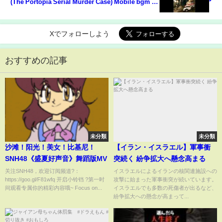
(The Portopia Serial Murder Case) Mobile bgm (?)
- Track 02
Xでフォローしよう
おすすめの記事
未分類
未分類
沙滩！阳光！美女！比基尼！
【イラン・イスラエル】軍事衝
SNH48《盛夏好声音》舞蹈版MV
突続く 紛争拡大へ懸念高まる
关注SNH48，欢迎订阅频道?：
イスラエルによるイランの核関連施設への
https://goo.gl/F81wfq 开启小铃铛 ?第一时
攻撃に始まった軍事衝突が続いています。
间观看专属你的精彩内容哦~ Focus on...
イスラエルでも多数の死傷者が出るなど、
紛争拡大への懸念が高まって...