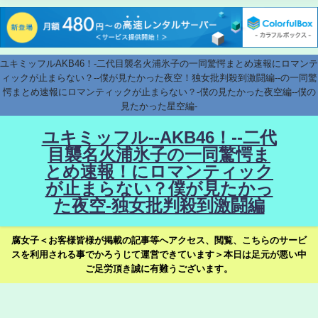
ユキミッフルAKB46！-二代目襲名火浦氷子の一同驚愕まとめ速報にロマンテ
ィックが止まらない？--僕が見たかった夜空！独女批判殺到激闘編--の一同驚
愕まとめ速報にロマンティックが止まらない？-僕の見たかった夜空編--僕の
見たかった星空編-
ユキミッフル--AKB46！--二代
目襲名火浦氷子の一同驚愕ま
とめ速報！にロマンティック
が止まらない？僕が見たかっ
た夜空-独女批判殺到激闘編
腐女子＜お客様皆様が掲載の記事等へアクセス、閲覧、こちらのサービ
スを利用される事でかろうじて運営できています＞本日は足元が悪い中
ご足労頂き誠に有難うございます。