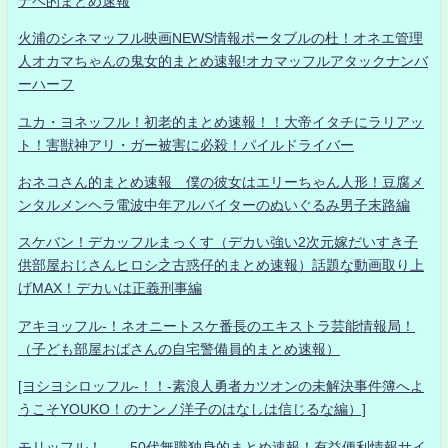
ナベ的まとめ速報
火浦のシネマッフル映画NEWS情報ポータブルの杜！オネエ管理
人オカマちゃんの鬼女的まとめ速報!オカマッフルアタックナンバ
ーハーフ
ユカ・ヨネッフル！初老的まとめ速報！！大帝イタチにラリアッ
ト！害獣神アリ・ガー被害に必殺！パイルドライバー
おネコさん的まとめ速報 僕の彼女はエリーちゃん人形！豆腐メ
ンタルメンヘラ電波中年アルバイターのぬいぐるみ男子末路編
スケバン！デカッフルまっくす（デカい強い2次元嫁だいすき子
供部屋おじさんヒロシ之古惑仔的まとめ速報）話題な動画取り上
げMAX！デカいは正義刑事編
アキヨッフル-！ネオニートスケ番長のエキストラ芸能情報局！
（子ども部屋おばさんの自宅警備員的まとめ速報）
[ヨシヨシロッフル-！！-素浪人勇者カツオンの未解決事件簿へよ
うこそYOUKO！のナンノ洋子のはなしは信じるな編）]
モリッフル！ 50代無職独身的まとめ速報！有益便利情報サイ