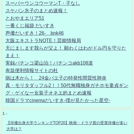
スーパーウンコウーマンT・子なし
スケバン氷子のまとめ速報！
とおやまエリア51
一番くじ福袋 だいすき
声優だいすき！26- bnk46
大阪エキストラNOTE！芸能情報局
天にまします我らが父よ！ 願わくはわがドル円を守りた
まえ！
実録パチンコ梁山泊！パチンコakb108道
有益便利情報サイトの杜
病は木から！ 24金バエ子の特発性間質性肺炎
真・モリタダッフル2！！50代無職独身ガチホモ童貞ギン
グ・ゲイなー女装子オネエ的まとめ速報
韓国ドラマcinemaだいすき-僕が見たかった星空-
1 -
【俳優出身大学ランキングTOP20】映画・ドラマ賞の受賞俳優が多い
大学は？