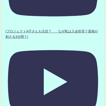
/プロジェクトA子さんも注目？ なぜ私は入会拒否？真相が
刺さる3分間？/