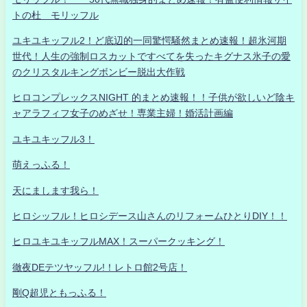
トの杜 モリッフル
ユキユキッフル2！ど底辺的一同驚愕騒然まとめ速報！超氷河期
世代！人生の強制ロスカットですべてを失ったキグナス氷子の愛
のクリスタルキングボンビー脱出大作戦
ヒロコンプレックスNIGHT 的まとめ速報！！子供が欲しいど陰キ
ャアラフィフ女子のめざせ！専業主婦！婚活計画編
ユキユキッフル3！
萌えっふる！
天にまします我ら！
ヒロシッフル！ヒロシデース山さんのリフォームひとりDIY！！
ヒロユキユキッフルMAX！スーパークッキング！
徹夜DEテツヤッフル!！レトロ館2号店！
剛Q超児ともっふる！