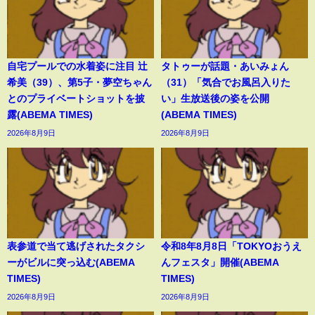
自宅プールでの水着姿に注目 辻
タトゥーが話題・あいみょん
希美（39）、第5子・夢空ちゃん
（31）「気合でお風呂入りた
とのプライベートショットを披
い」生放送後の姿を公開
露(ABEMA TIMES)
(ABEMA TIMES)
2026年8月9日
2026年8月9日
表参道で当て逃げされたタクシ
令和8年8月8日「TOKYOおうえ
ーがビルに突っ込む(ABEMA
んフェスタ」開催(ABEMA
TIMES)
TIMES)
2026年8月9日
2026年8月9日