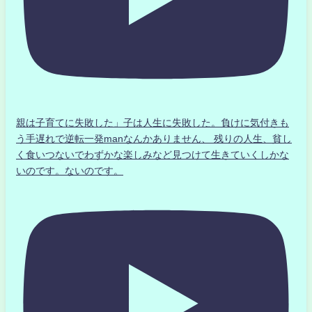
親は子育てに失敗した」子は人生に失敗した。負けに気付きも
う手遅れで逆転一発manなんかありません、 残りの人生、貧し
く食いつないでわずかな楽しみなど見つけて生きていくしかな
いのです。ないのです。