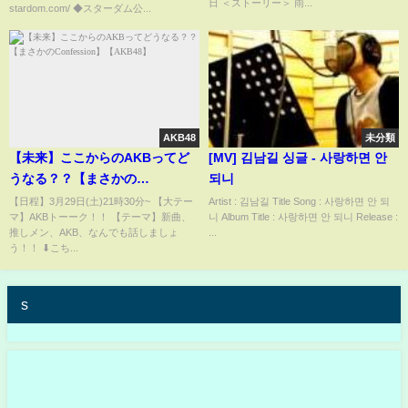
日 ＜ストーリー＞ 雨...
stardom.com/ ◆スターダム公...
AKB48
未分類
【未来】ここからのAKBってど
[MV] 김남길 싱글 - 사랑하면 안
うなる？？【まさかの
되니
Confession】【AKB48】
【日程】3月29日(土)21時30分~ 【大テー
Artist : 김남길 Title Song : 사랑하면 안 되
マ】AKBトーーク！！ 【テーマ】新曲、
니 Album Title : 사랑하면 안 되니 Release :
推しメン、AKB、なんでも話しましょ
...
う！！ ⬇︎こち...
s