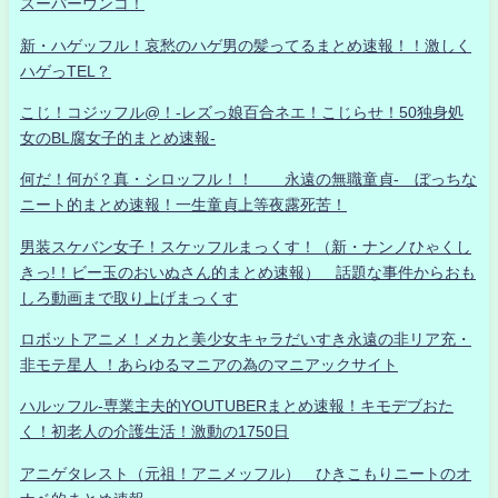
スーパーウンコ！
新・ハゲッフル！哀愁のハゲ男の髪ってるまとめ速報！！激しく
ハゲっTEL？
こじ！コジッフル@！-レズっ娘百合ネエ！こじらせ！50独身処
女のBL腐女子的まとめ速報-
何だ！何が？真・シロッフル！！ 永遠の無職童貞- ぼっちな
ニート的まとめ速報！一生童貞上等夜露死苦！
男装スケバン女子！スケッフルまっくす！（新・ナンノひゃくし
きっ!！ビー玉のおいぬさん的まとめ速報） 話題な事件からおも
しろ動画まで取り上げまっくす
ロボットアニメ！メカと美少女キャラだいすき永遠の非リア充・
非モテ星人 ！あらゆるマニアの為のマニアックサイト
ハルッフル-専業主夫的YOUTUBERまとめ速報！キモデブおた
く！初老人の介護生活！激動の1750日
アニゲタレスト（元祖！アニメッフル） ひきこもりニートのオ