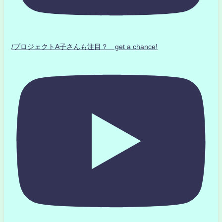
/プロジェクトA子さんも注目？ get a chance!