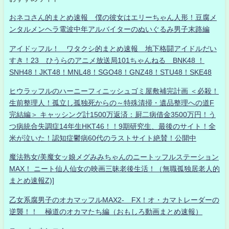
おネコさん的まとめ速報 僕の彼女はエリーちゃん人形！豆腐メ
ンタルメンヘラ電波中年アルバイターのぬいぐるみ男子末路編
アイドッフル！ ワタクシ的まとめ速報 地下格闘アイドルだい
すき！23 ひうらのアニメ放送局101ちゃんねる BNK48 ！
SNH48！JKT48！MNL48！SGO48！GNZ48！STU48！SKE48
ヒウラッフルのハーニーフィニッシュゴミ屋敷補完計画 ＜必殺！
生前整理人！孤立し孤独死からの～特殊清掃・遺品整理への道F
完結編＞ キャッシング計1500万返済：厨二病借金3500万円！う
つ病統合失調症14年生HKT46！！9期研究生、最後のサイト！全
米が泣いた！認知症鬱病60代のラストサイト絶賛！公開中
魔法熟女/美魔女ッ娘メグみみちゃんのニートッフルステーション
MAX！ ニート仙人仙女の映画三昧老後生活！（無職孤独居老人的
まとめ速報Z)]
乙女系腐男子のオカマッフルMAX2- FX！オ・カマトレーダーの
逆襲！！ 極道のオカマたち編（おもしろ動画まとめ速報）