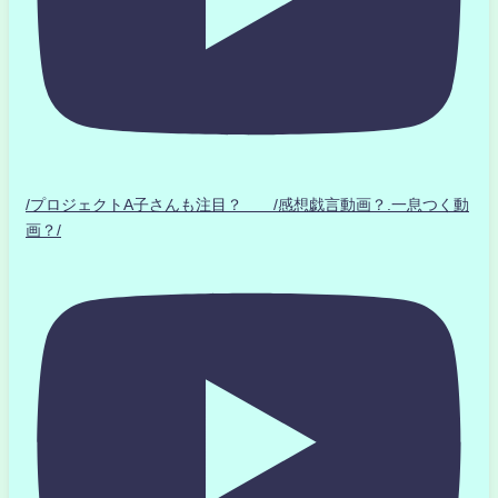
/プロジェクトA子さんも注目？ /感想戯言動画？.一息つく動
画？/