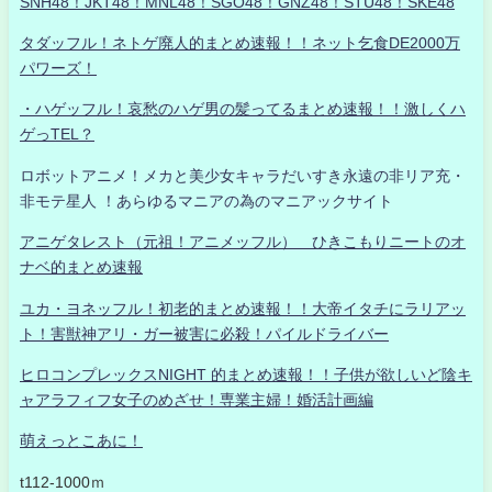
SNH48！JKT48！MNL48！SGO48！GNZ48！STU48！SKE48
タダッフル！ネトゲ廃人的まとめ速報！！ネット乞食DE2000万
パワーズ！
・ハゲッフル！哀愁のハゲ男の髪ってるまとめ速報！！激しくハ
ゲっTEL？
ロボットアニメ！メカと美少女キャラだいすき永遠の非リア充・
非モテ星人 ！あらゆるマニアの為のマニアックサイト
アニゲタレスト（元祖！アニメッフル） ひきこもりニートのオ
ナベ的まとめ速報
ユカ・ヨネッフル！初老的まとめ速報！！大帝イタチにラリアッ
ト！害獣神アリ・ガー被害に必殺！パイルドライバー
ヒロコンプレックスNIGHT 的まとめ速報！！子供が欲しいど陰キ
ャアラフィフ女子のめざせ！専業主婦！婚活計画編
萌えっとこあに！
t112-1000ｍ