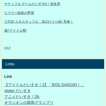
ヤナッフル ゲームだいすき6！放送局
ヒウラー総統の野望
三代目 ユキユキッフル 花のひうら組! 見参！
魁!!アイドル塾!
t112
Links
Link
【アイドルだいすき！2】「IDOL DAISUKI！」
vtuber だいすき
アニメだいすき！26-
オラシオンの競馬グランプリ