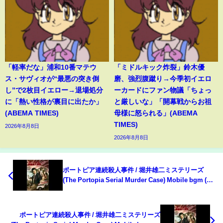
「軽率だな」浦和10番マテウ
「ミドルキック炸裂」鈴木優
ス・サヴィオが“最悪の突き倒
磨、強烈腹蹴り→今季初イエロ
し”で2枚目イエロー→退場処分
ーカードにファン物議「ちょっ
に「熱い性格が裏目に出たか」
と厳しいな」「開幕戦からお祖
(ABEMA TIMES)
母様に怒られる」(ABEMA
TIMES)
2026年8月8日
2026年8月8日
ポートピア連続殺人事件 / 堀井雄二ミステリーズ
(The Portopia Serial Murder Case) Mobile bgm (?)
- Track 01
ポートピア連続殺人事件 / 堀井雄二ミステリーズ