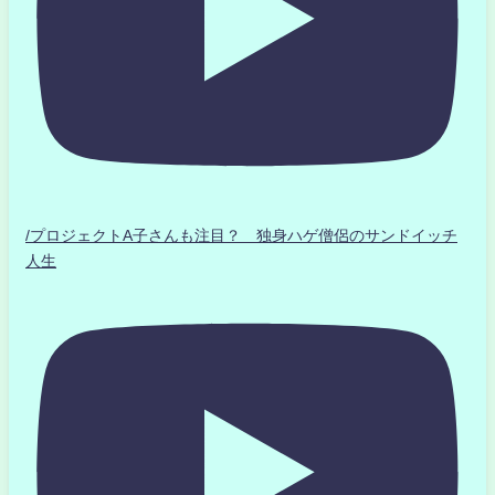
/プロジェクトA子さんも注目？ 独身ハゲ僧侶のサンドイッチ
人生