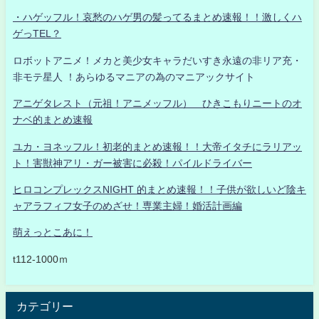
・ハゲッフル！哀愁のハゲ男の髪ってるまとめ速報！！激しくハ
ゲっTEL？
ロボットアニメ！メカと美少女キャラだいすき永遠の非リア充・
非モテ星人 ！あらゆるマニアの為のマニアックサイト
アニゲタレスト（元祖！アニメッフル） ひきこもりニートのオ
ナベ的まとめ速報
ユカ・ヨネッフル！初老的まとめ速報！！大帝イタチにラリアッ
ト！害獣神アリ・ガー被害に必殺！パイルドライバー
ヒロコンプレックスNIGHT 的まとめ速報！！子供が欲しいど陰キ
ャアラフィフ女子のめざせ！専業主婦！婚活計画編
萌えっとこあに！
t112-1000ｍ
カテゴリー