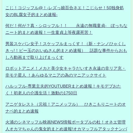
こじ！コジッフル@！-レズっ娘百合ネエ！こじらせ！50独身処
女のBL腐女子的まとめ速報-
何だ！何が？真・シロッフル！！ 永遠の無職童貞- ぼっちな
ニート的まとめ速報！一生童貞上等夜露死苦！
男装スケバン女子！スケッフルまっくす！（新・ナンノひゃくし
きっ!！ビー玉のおいぬさん的まとめ速報） 話題な事件からおも
しろ動画まで取り上げまっくす
ロボットアニメ！メカと美少女キャラだいすき永遠の非リア充・
非モテ星人 ！あらゆるマニアの為のマニアックサイト
ハルッフル-専業主夫的YOUTUBERまとめ速報！キモデブおた
く！初老人の介護生活！激動の1750日
アニゲタレスト（元祖！アニメッフル） ひきこもりニートのオ
ナベ的まとめ速報
火浦のシネマッフル映画NEWS情報ポータブルの杜！オネエ管理
人オカマちゃんの鬼女的まとめ速報!オカマッフルアタックナンバ