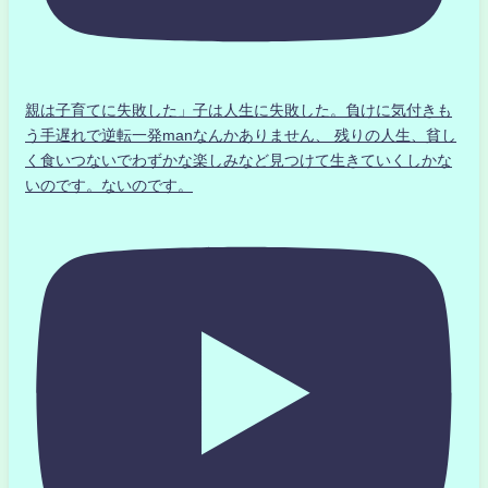
親は子育てに失敗した」子は人生に失敗した。負けに気付きも
う手遅れで逆転一発manなんかありません、 残りの人生、貧し
く食いつないでわずかな楽しみなど見つけて生きていくしかな
いのです。ないのです。