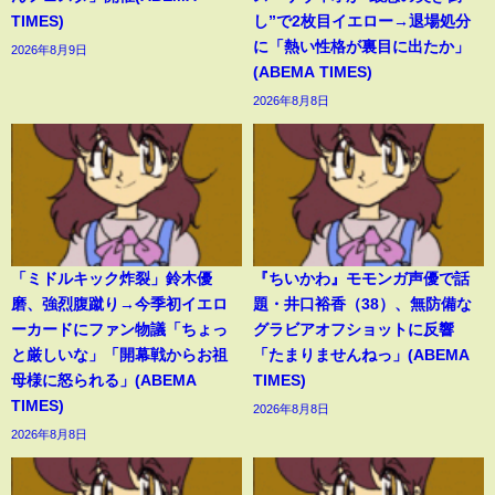
TIMES)
し”で2枚目イエロー→退場処分
に「熱い性格が裏目に出たか」
2026年8月9日
(ABEMA TIMES)
2026年8月8日
「ミドルキック炸裂」鈴木優
『ちいかわ』モモンガ声優で話
磨、強烈腹蹴り→今季初イエロ
題・井口裕香（38）、無防備な
ーカードにファン物議「ちょっ
グラビアオフショットに反響
と厳しいな」「開幕戦からお祖
「たまりませんねっ」(ABEMA
母様に怒られる」(ABEMA
TIMES)
TIMES)
2026年8月8日
2026年8月8日