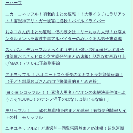
ーハーフ
ユカ・ヨネッフル！初老的まとめ速報！！大帝イタチにラリアッ
ト！害獣神アリ・ガー被害に必殺！パイルドライバー
おネコさん的まとめ速報 僕の彼女はエリーちゃん人形！豆腐メ
ンタルメンヘラ電波中年アルバイターのぬいぐるみ男子末路編
スケバン！デカッフルまっくす（デカい強い2次元嫁だいすき子
供部屋おじさんヒロシ之古惑仔的まとめ速報）話題な動画取り上
げMAX！デカいは正義刑事編
アキヨッフル-！ネオニートスケ番長のエキストラ芸能情報局！
（子ども部屋おばさんの自宅警備員的まとめ速報）
[ヨシヨシロッフル-！！-素浪人勇者カツオンの未解決事件簿へよ
うこそYOUKO！のナンノ洋子のはなしは信じるな編）]
モリッフル！ 50代無職独身的まとめ速報！有益便利情報サイ
トの杜 モリッフル
ユキユキッフル2！ど底辺的一同驚愕騒然まとめ速報！超氷河期