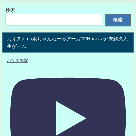
検索
検索
カオスtomo娘ちゃんねーるアーガマ!Haraハラ!未解決人
生ゲーム
ハゲて無双