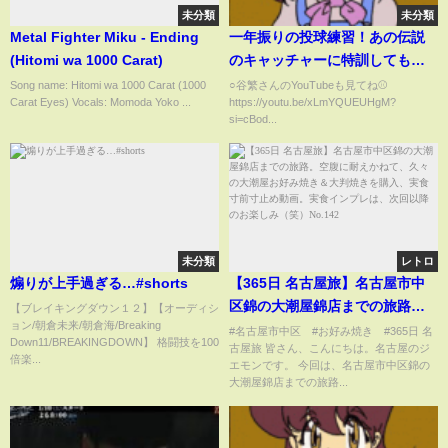
未分類
未分類
Metal Fighter Miku - Ending
一年振りの投球練習！あの伝説
(Hitomi wa 1000 Carat)
のキャッチャーに特訓してもら
いました！
Song name: Hitomi wa 1000 Carat (1000
○谷繁さんのYouTubeも見てね⚾️
Carat Eyes) Vocals: Momoda Yoko ...
https://youtu.be/xLmYQUEUHgM?
si=cBod...
未分類
レトロ
煽りが上手過ぎる…#shorts
【365日 名古屋旅】名古屋市中
区錦の大潮屋錦店までの旅路。
【ブレイキングダウン１２】【オーディシ
ョン/朝倉未来/朝倉海/Breaking
空腹に耐えかねて、久々の大潮
#名古屋市中区 #お好み焼き #365日 名
Down11/BREAKINGDOWN】 格闘技を100
古屋旅 皆さん、こんにちは。名古屋のジ
屋お好み焼き＆大判焼きを購
倍楽...
エモンです。 今回は、名古屋市中区錦の
入、実食寸前寸止め動画。実食
大潮屋錦店までの旅路...
インプレは、次回以降のお楽し
み（笑）No.142