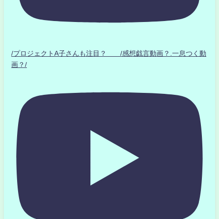
/プロジェクトA子さんも注目？ /感想戯言動画？.一息つく動
画？/