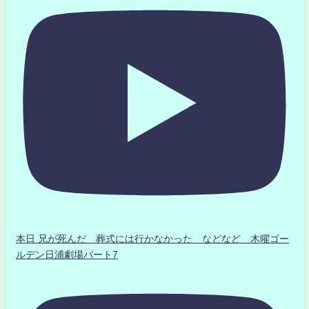
本日 兄が死んだ 葬式には行かなかった などなど 木曜ゴー
ルデン日浦劇場パート7