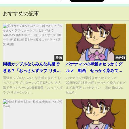
おすすめの記事
映画
未分類
同棲カップルならみんな共感で
バナナマンの早起きせっかくグ
きる？『おっさんずラブ-リター
ルメ 動画 せっかく染みてる
ンズ-』は♯1~3までABEMAで無
グルメ 2月16日
同棲カップルならみんな共感できる？ お
バナナマンの早起きせっかくグルメ
っさんずラブリターンズ?第1話より 大人
2025年2月16日内容：せっかく染みてるグ
料配信中！ #おっさんずラブ #田
気ドラマシリーズの最新作❣️ 『おっさんず
ルメ出演者：バナナマン ほか Source:
中圭 #林遣都 #春田創一 #牧凌太
ラブ-リターンズ-』...
http://...
#ドラマ #恋愛 #結婚