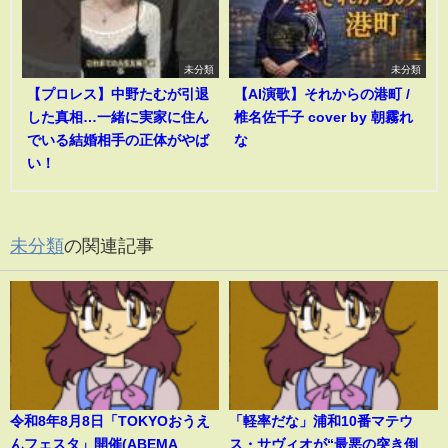
未分類
未分類
【プロレス】中野たむが引退
【AI演歌】それからの港町 /
した真相…一緒に実家に住ん
椎名佐千子 cover by 朝霧れ
でいる結婚相手の正体がやば
な
い！
未分類
の関連記事
令和8年8月8日「TOKYOおうえ
「軽率だな」浦和10番マテウ
んフェスタ」開催(ABEMA
ス・サヴィオが“最悪の突き倒