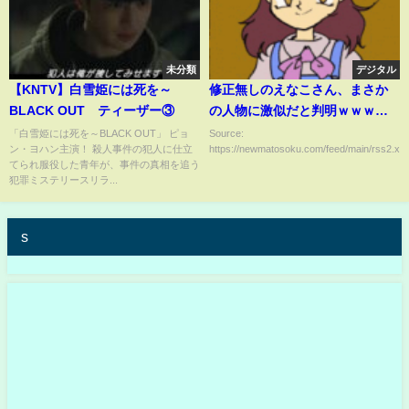
未分類
デジタル
【KNTV】白雪姫には死を～
修正無しのえなこさん、まさか
BLACK OUT ティーザー③
の人物に激似だと判明ｗｗｗｗ
ｗｗｗｗｗｗ
「白雪姫には死を～BLACK OUT」 ピョ
Source:
ン・ヨハン主演！ 殺人事件の犯人に仕立
https://newmatosoku.com/feed/main/rss2.xml.
てられ服役した青年が、事件の真相を追う
犯罪ミステリースリラ...
s