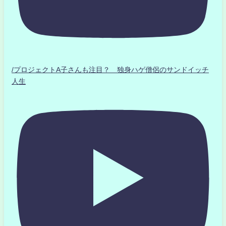
/プロジェクトA子さんも注目？ 独身ハゲ僧侶のサンドイッチ
人生