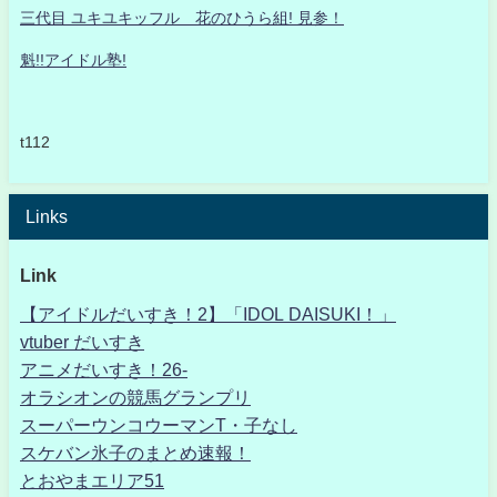
三代目 ユキユキッフル 花のひうら組! 見参！
魁!!アイドル塾!
t112
Links
Link
【アイドルだいすき！2】「IDOL DAISUKI！」
vtuber だいすき
アニメだいすき！26-
オラシオンの競馬グランプリ
スーパーウンコウーマンT・子なし
スケバン氷子のまとめ速報！
とおやまエリア51