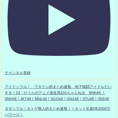
チャンネル登録
アイドッフル！ ワタクシ的まとめ速報 地下格闘アイドルだい
すき！23 ひうらのアニメ放送局101ちゃんねる BNK48 ！
SNH48！JKT48！MNL48！SGO48！GNZ48！STU48！SKE48
タダッフル！ネトゲ廃人的まとめ速報！！ネット乞食DE2000万
パワーズ！