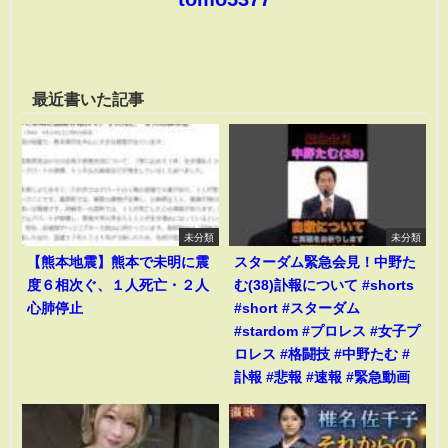
最近書いた記事
未分類
未分類
【熊本地震】熊本で未明に震
スターダム緊急会見！中野た
度６相次ぐ、１人死亡・２人
む(38)訃報について #shorts
心肺停止
#short #スターダム
#stardom #プロレス #女子プ
ロレス #格闘技 #中野たむ #
訃報 #悲報 #速報 #緊急動画