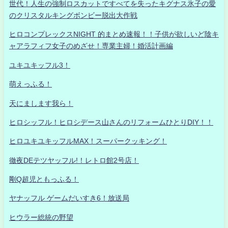
世代！人生の強制ロスカットですべてを失ったキグナス氷子の愛
のクリスタルキングボンビー脱出大作戦
ヒロコンプレックスNIGHT 的まとめ速報！！子供が欲しいど陰キ
ャアラフィフ女子のめざせ！専業主婦！婚活計画編
ユキユキッフル3！
萌えっふる！
天にまします我ら！
ヒロシッフル！ヒロシデース山さんのリフォームひとりDIY！！
ヒロユキユキッフルMAX！スーパークッキング！
徹夜DEテツヤッフル!！レトロ館2号店！
剛Q超児ともっふる！
ヤナッフル ゲームだいすき6！放送局
ヒウラー総統の野望