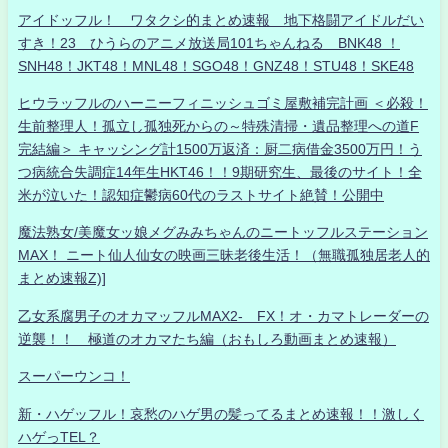
アイドッフル！ ワタクシ的まとめ速報 地下格闘アイドルだい
すき！23 ひうらのアニメ放送局101ちゃんねる BNK48 ！
SNH48！JKT48！MNL48！SGO48！GNZ48！STU48！SKE48
ヒウラッフルのハーニーフィニッシュゴミ屋敷補完計画 ＜必殺！
生前整理人！孤立し孤独死からの～特殊清掃・遺品整理への道F
完結編＞ キャッシング計1500万返済：厨二病借金3500万円！う
つ病統合失調症14年生HKT46！！9期研究生、最後のサイト！全
米が泣いた！認知症鬱病60代のラストサイト絶賛！公開中
魔法熟女/美魔女ッ娘メグみみちゃんのニートッフルステーション
MAX！ ニート仙人仙女の映画三昧老後生活！（無職孤独居老人的
まとめ速報Z)]
乙女系腐男子のオカマッフルMAX2- FX！オ・カマトレーダーの
逆襲！！ 極道のオカマたち編（おもしろ動画まとめ速報）
スーパーウンコ！
新・ハゲッフル！哀愁のハゲ男の髪ってるまとめ速報！！激しく
ハゲっTEL？