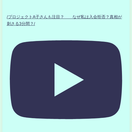
/プロジェクトA子さんも注目？ なぜ私は入会拒否？真相が
刺さる3分間？/