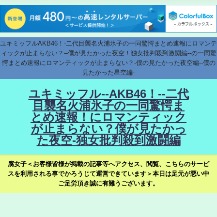
ユキミッフルAKB46！-二代目襲名火浦氷子の一同驚愕まとめ速報にロマンテ
ィックが止まらない？--僕が見たかった夜空！独女批判殺到激闘編--の一同驚
愕まとめ速報にロマンティックが止まらない？-僕の見たかった夜空編--僕の
見たかった星空編-
ユキミッフル--AKB46！--二代
目襲名火浦氷子の一同驚愕ま
とめ速報！にロマンティック
が止まらない？僕が見たかっ
た夜空-独女批判殺到激闘編
腐女子＜お客様皆様が掲載の記事等へアクセス、閲覧、こちらのサービ
スを利用される事でかろうじて運営できています＞本日は足元が悪い中
ご足労頂き誠に有難うございます。