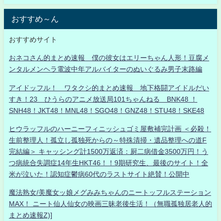
おすすめ～ん
おすすめサイト
おネコさん的まとめ速報 僕の彼女はエリーちゃん人形！豆腐メ
ンタルメンヘラ電波中年アルバイターのぬいぐるみ男子末路編
アイドッフル！ ワタクシ的まとめ速報 地下格闘アイドルだい
すき！23 ひうらのアニメ放送局101ちゃんねる BNK48 ！
SNH48！JKT48！MNL48！SGO48！GNZ48！STU48！SKE48
ヒウラッフルのハーニーフィニッシュゴミ屋敷補完計画 ＜必殺！
生前整理人！孤立し孤独死からの～特殊清掃・遺品整理への道F
完結編＞ キャッシング計1500万返済：厨二病借金3500万円！う
つ病統合失調症14年生HKT46！！9期研究生、最後のサイト！全
米が泣いた！認知症鬱病60代のラストサイト絶賛！公開中
魔法熟女/美魔女ッ娘メグみみちゃんのニートッフルステーション
MAX！ ニート仙人仙女の映画三昧老後生活！（無職孤独居老人的
まとめ速報Z)]