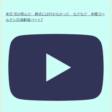
本日 兄が死んだ 葬式には行かなかった などなど 木曜ゴー
ルデン日浦劇場パート7