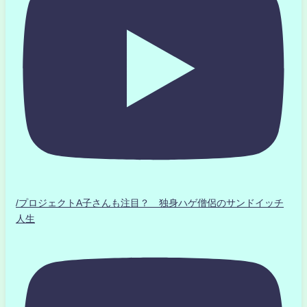
/プロジェクトA子さんも注目？ 独身ハゲ僧侶のサンドイッチ
人生