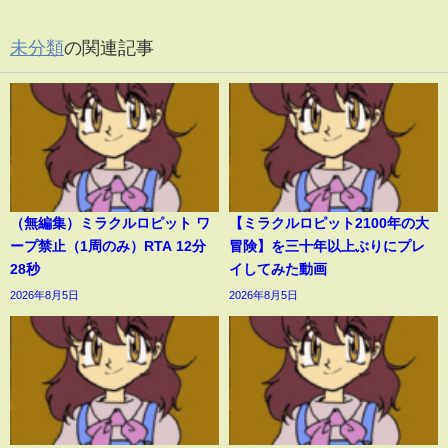
未分類
の関連記事
（無編集）ミラクルロピット ワ
【ミラクルロピット2100年の大
ープ禁止（1周のみ）RTA 12分
冒険】を三十年以上ぶりにプレ
28秒
イしてみた動画
2026年8月5日
2026年8月5日