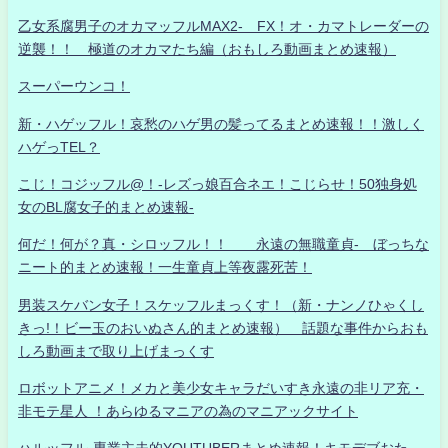
乙女系腐男子のオカマッフルMAX2- FX！オ・カマトレーダーの
逆襲！！ 極道のオカマたち編（おもしろ動画まとめ速報）
スーパーウンコ！
新・ハゲッフル！哀愁のハゲ男の髪ってるまとめ速報！！激しく
ハゲっTEL？
こじ！コジッフル@！-レズっ娘百合ネエ！こじらせ！50独身処
女のBL腐女子的まとめ速報-
何だ！何が？真・シロッフル！！ 永遠の無職童貞- ぼっちな
ニート的まとめ速報！一生童貞上等夜露死苦！
男装スケバン女子！スケッフルまっくす！（新・ナンノひゃくし
きっ!！ビー玉のおいぬさん的まとめ速報） 話題な事件からおも
しろ動画まで取り上げまっくす
ロボットアニメ！メカと美少女キャラだいすき永遠の非リア充・
非モテ星人 ！あらゆるマニアの為のマニアックサイト