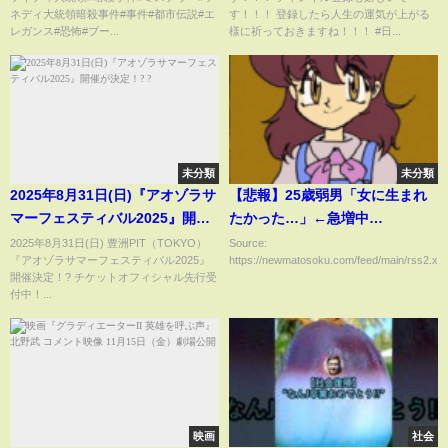
ネディ大統領暗殺事件#事件#都市伝説#エ
す！！！ 登録したら人生の運気が上がる
レガンス#恐怖#ブー...
様に祈っておきますね！！！ #日...
未分類
未分類
2025年8月31日(日)『アオゾラサ
【悲報】25歳弱男「女に生まれ
マーフェスティバル2025』開催
たかった…」←急増中
が決定！? ?️
wwwwwwwwwwwwwwwwwww
2025年8月31日(日) 豊洲PIT（TOKYO）
Source:
『アオゾラサマーフェスティバル2025』
https://newmatosoku.com/feed/main/rss2.xml.
開催決定！? チケットオフィシャル先行受
付中！...
映画
社会