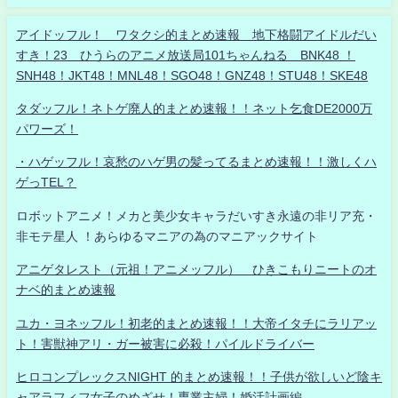
アイドッフル！ ワタクシ的まとめ速報 地下格闘アイドルだい
すき！23 ひうらのアニメ放送局101ちゃんねる BNK48 ！
SNH48！JKT48！MNL48！SGO48！GNZ48！STU48！SKE48
タダッフル！ネトゲ廃人的まとめ速報！！ネット乞食DE2000万
パワーズ！
・ハゲッフル！哀愁のハゲ男の髪ってるまとめ速報！！激しくハ
ゲっTEL？
ロボットアニメ！メカと美少女キャラだいすき永遠の非リア充・
非モテ星人 ！あらゆるマニアの為のマニアックサイト
アニゲタレスト（元祖！アニメッフル） ひきこもりニートのオ
ナベ的まとめ速報
ユカ・ヨネッフル！初老的まとめ速報！！大帝イタチにラリアッ
ト！害獣神アリ・ガー被害に必殺！パイルドライバー
ヒロコンプレックスNIGHT 的まとめ速報！！子供が欲しいど陰キ
ャアラフィフ女子のめざせ！専業主婦！婚活計画編