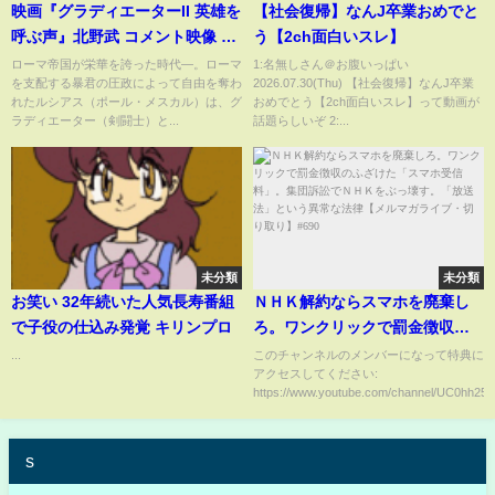
映画『グラディエーターII 英雄を
【社会復帰】なんJ卒業おめでと
呼ぶ声』北野武 コメント映像 11
う【2ch面白いスレ】
月15日（金）劇場公開
ローマ帝国が栄華を誇った時代―。ローマ
1:名無しさん＠お腹いっぱい
を支配する暴君の圧政によって自由を奪わ
2026.07.30(Thu) 【社会復帰】なんJ卒業
れたルシアス（ポール・メスカル）は、グ
おめでとう【2ch面白いスレ】って動画が
ラディエーター（剣闘士）と...
話題らしいぞ 2:...
未分類
未分類
お笑い 32年続いた人気長寿番組
ＮＨＫ解約ならスマホを廃棄し
で子役の仕込み発覚 キリンプロ
ろ。ワンクリックで罰金徴収の
ふざけた「スマホ受信料」。集
...
このチャンネルのメンバーになって特典に
アクセスしてください:
団訴訟でＮＨＫをぶっ壊す。
https://www.youtube.com/channel/UC0hh25..
「放送法」という異常な法律
【メルマガライブ・切り取り】
#690
s