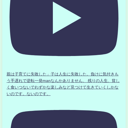
親は子育てに失敗した」子は人生に失敗した。負けに気付きも
う手遅れで逆転一発manなんかありません、 残りの人生、貧し
く食いつないでわずかな楽しみなど見つけて生きていくしかな
いのです。ないのです。