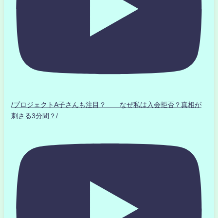
/プロジェクトA子さんも注目？ なぜ私は入会拒否？真相が
刺さる3分間？/