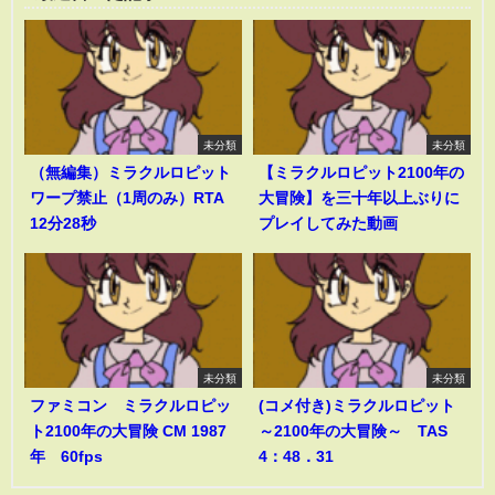
未分類
未分類
（無編集）ミラクルロピット
【ミラクルロピット2100年の
ワープ禁止（1周のみ）RTA
大冒険】を三十年以上ぶりに
12分28秒
プレイしてみた動画
未分類
未分類
ファミコン ミラクルロピッ
(コメ付き)ミラクルロピット
ト2100年の大冒険 CM 1987
～2100年の大冒険～ TAS
年 60fps
4：48．31