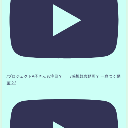
/プロジェクトA子さんも注目？ /感想戯言動画？.一息つく動
画？/