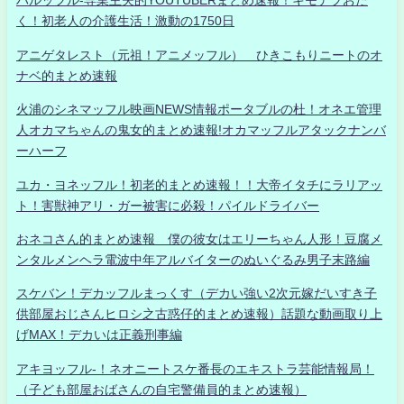
ハルッフル-専業主夫的YOUTUBERまとめ速報！キモデブおた
く！初老人の介護生活！激動の1750日
アニゲタレスト（元祖！アニメッフル） ひきこもりニートのオ
ナベ的まとめ速報
火浦のシネマッフル映画NEWS情報ポータブルの杜！オネエ管理
人オカマちゃんの鬼女的まとめ速報!オカマッフルアタックナンバ
ーハーフ
ユカ・ヨネッフル！初老的まとめ速報！！大帝イタチにラリアッ
ト！害獣神アリ・ガー被害に必殺！パイルドライバー
おネコさん的まとめ速報 僕の彼女はエリーちゃん人形！豆腐メ
ンタルメンヘラ電波中年アルバイターのぬいぐるみ男子末路編
スケバン！デカッフルまっくす（デカい強い2次元嫁だいすき子
供部屋おじさんヒロシ之古惑仔的まとめ速報）話題な動画取り上
げMAX！デカいは正義刑事編
アキヨッフル-！ネオニートスケ番長のエキストラ芸能情報局！
（子ども部屋おばさんの自宅警備員的まとめ速報）