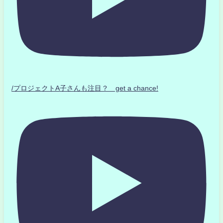
/プロジェクトA子さんも注目？ get a chance!