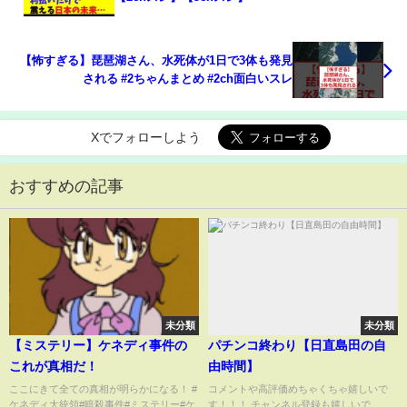
【怖すぎる】琵琶湖さん、水死体が1日で3体も発見
される #2ちゃんまとめ #2ch面白いスレ
Xでフォローしよう
おすすめの記事
未分類
未分類
【ミステリー】ケネディ事件の
パチンコ終わり【日直島田の自
これが真相だ！
由時間】
ここにきて全ての真相が明らかになる！ #
コメントや高評価めちゃくちゃ嬉しいで
ケネディ大統領#暗殺事件#ミステリー#ケ
す！！！ チャンネル登録も嬉しいで