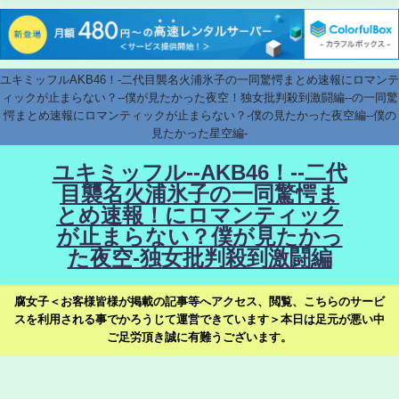
ユキミッフルAKB46！-二代目襲名火浦氷子の一同驚愕まとめ速報にロマンテ
ィックが止まらない？--僕が見たかった夜空！独女批判殺到激闘編--の一同驚
愕まとめ速報にロマンティックが止まらない？-僕の見たかった夜空編--僕の
見たかった星空編-
ユキミッフル--AKB46！--二代
目襲名火浦氷子の一同驚愕ま
とめ速報！にロマンティック
が止まらない？僕が見たかっ
た夜空-独女批判殺到激闘編
腐女子＜お客様皆様が掲載の記事等へアクセス、閲覧、こちらのサービ
スを利用される事でかろうじて運営できています＞本日は足元が悪い中
ご足労頂き誠に有難うございます。