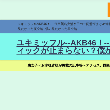
ユキミッフルAKB46！-二代目襲名火浦氷子の一同驚愕まとめ
見たかった夜空編--僕の見たかった星空編-
ユキミッフル--AKB46
ィックが止まらない？僕が
腐女子＜お客様皆様が掲載の記事等へアクセス、閲覧