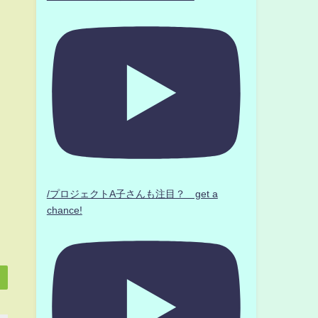
/プロジェクトA子さんも注目？ get a
chance!