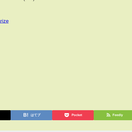
rize
はてブ
Pocket
Feedly