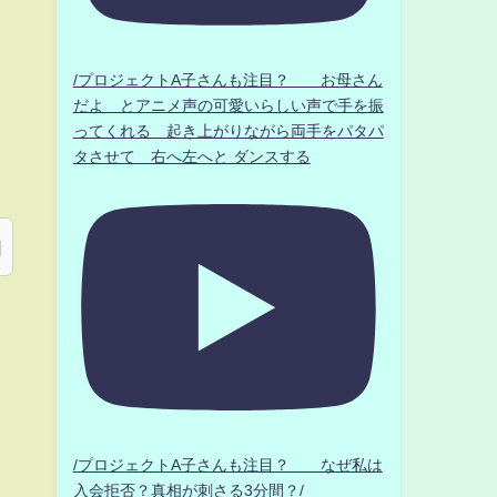
/プロジェクトA子さんも注目？ お母さん
だよ とアニメ声の可愛いらしい声で手を振
ってくれる 起き上がりながら両手をパタパ
タさせて 右へ左へと ダンスする
/プロジェクトA子さんも注目？ なぜ私は
入会拒否？真相が刺さる3分間？/