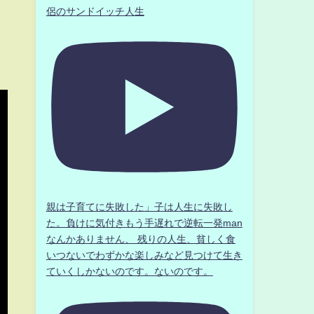
侶のサンドイッチ人生
親は子育てに失敗した」子は人生に失敗し
た。負けに気付きもう手遅れで逆転一発man
なんかありません、 残りの人生、貧しく食
いつないでわずかな楽しみなど見つけて生き
ていくしかないのです。ないのです。