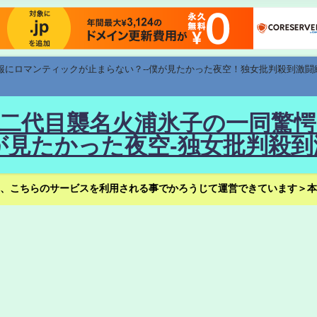
速報にロマンティックが止まらない？--僕が見たかった夜空！独女批判殺到激闘
！--二代目襲名火浦氷子の一同
見たかった夜空-独女批判殺到
、こちらのサービスを利用される事でかろうじて運営できています＞本