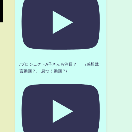
/プロジェクトA子さんも注目？ /感想戯
言動画？.一息つく動画？/