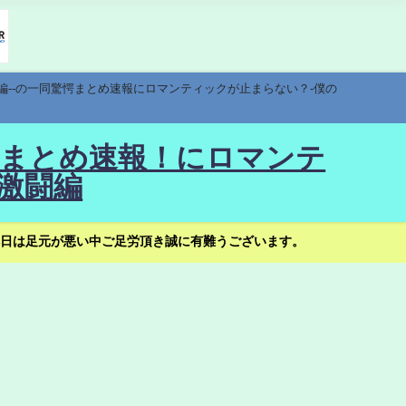
編--の一同驚愕まとめ速報にロマンティックが止まらない？-僕の
驚愕まとめ速報！にロマンテ
激闘編
日は足元が悪い中ご足労頂き誠に有難うございます。