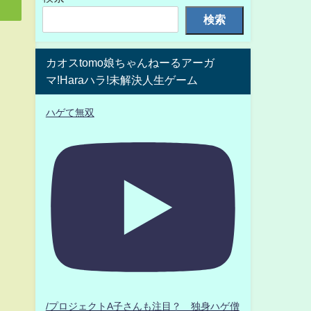
検索
カオスtomo娘ちゃんねーるアーガ
マ!Haraハラ!未解決人生ゲーム
ハゲて無双
/プロジェクトA子さんも注目？ 独身ハゲ僧