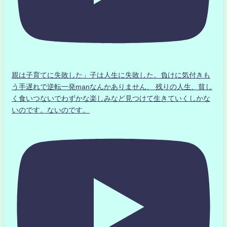
親は子育てに失敗した」子は人生に失敗した。負けに気付きも
う手遅れで逆転一発manなんかありません、 残りの人生、貧し
く食いつないでわずかな楽しみなど見つけて生きていくしかな
いのです。ないのです。