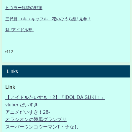
ヒウラー総統の野望
三代目 ユキユキッフル 花のひうら組! 見参！
魁!!アイドル塾!
t112
Links
Link
【アイドルだいすき！2】「IDOL DAISUKI！」
vtuber だいすき
アニメだいすき！26-
オラシオンの競馬グランプリ
スーパーウンコウーマンT・子なし