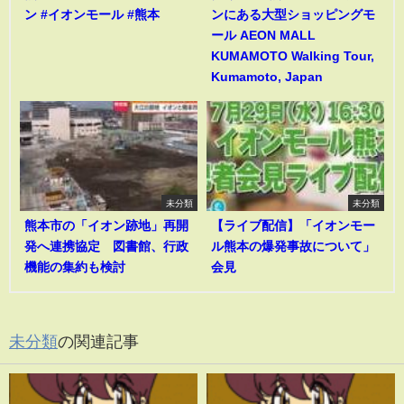
ン #イオンモール #熊本
ンにある大型ショッピングモ
ール AEON MALL
KUMAMOTO Walking Tour,
Kumamoto, Japan
未分類
未分類
熊本市の「イオン跡地」再開
【ライブ配信】「イオンモー
発へ連携協定 図書館、行政
ル熊本の爆発事故について」
機能の集約も検討
会見
未分類
の関連記事