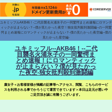
ユキミッフルAKB46！-二代目襲名火浦氷子の一同驚愕まとめ速報にロマンテ
ィックが止まらない？--僕が見たかった夜空！独女批判殺到激闘編--の一同驚
愕まとめ速報にロマンティックが止まらない？-僕の見たかった夜空編--僕の
見たかった星空編-
ユキミッフル--AKB46！--二代
目襲名火浦氷子の一同驚愕ま
とめ速報！にロマンティック
が止まらない？僕が見たかっ
た夜空-独女批判殺到激闘編
腐女子＜お客様皆様が掲載の記事等へアクセス、閲覧、こちらのサービ
スを利用される事でかろうじて運営できています＞本日は足元が悪い中
ご足労頂き誠に有難うございます。