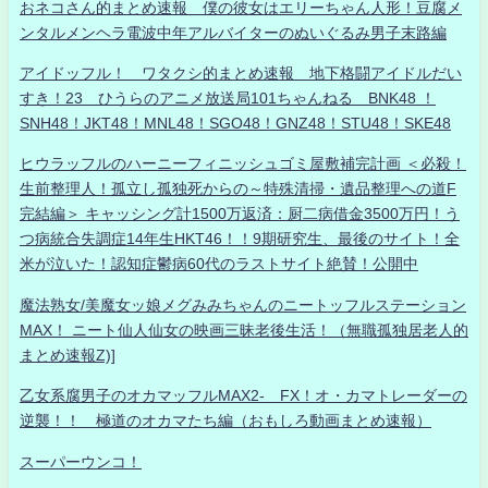
おネコさん的まとめ速報 僕の彼女はエリーちゃん人形！豆腐メ
ンタルメンヘラ電波中年アルバイターのぬいぐるみ男子末路編
アイドッフル！ ワタクシ的まとめ速報 地下格闘アイドルだい
すき！23 ひうらのアニメ放送局101ちゃんねる BNK48 ！
SNH48！JKT48！MNL48！SGO48！GNZ48！STU48！SKE48
ヒウラッフルのハーニーフィニッシュゴミ屋敷補完計画 ＜必殺！
生前整理人！孤立し孤独死からの～特殊清掃・遺品整理への道F
完結編＞ キャッシング計1500万返済：厨二病借金3500万円！う
つ病統合失調症14年生HKT46！！9期研究生、最後のサイト！全
米が泣いた！認知症鬱病60代のラストサイト絶賛！公開中
魔法熟女/美魔女ッ娘メグみみちゃんのニートッフルステーション
MAX！ ニート仙人仙女の映画三昧老後生活！（無職孤独居老人的
まとめ速報Z)]
乙女系腐男子のオカマッフルMAX2- FX！オ・カマトレーダーの
逆襲！！ 極道のオカマたち編（おもしろ動画まとめ速報）
スーパーウンコ！