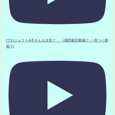
/プロジェクトA子さんも注目？ /感想戯言動画？.一息つく動
画？/