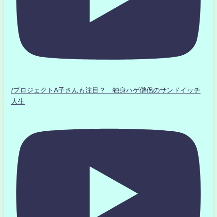
/プロジェクトA子さんも注目？ 独身ハゲ僧侶のサンドイッチ
人生