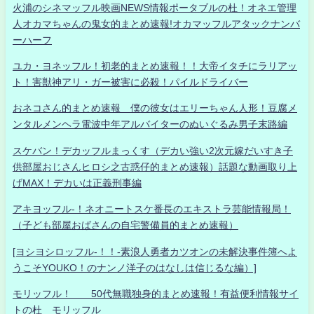
火浦のシネマッフル映画NEWS情報ポータブルの杜！オネエ管理
人オカマちゃんの鬼女的まとめ速報!オカマッフルアタックナンバ
ーハーフ
ユカ・ヨネッフル！初老的まとめ速報！！大帝イタチにラリアッ
ト！害獣神アリ・ガー被害に必殺！パイルドライバー
おネコさん的まとめ速報 僕の彼女はエリーちゃん人形！豆腐メ
ンタルメンヘラ電波中年アルバイターのぬいぐるみ男子末路編
スケバン！デカッフルまっくす（デカい強い2次元嫁だいすき子
供部屋おじさんヒロシ之古惑仔的まとめ速報）話題な動画取り上
げMAX！デカいは正義刑事編
アキヨッフル-！ネオニートスケ番長のエキストラ芸能情報局！
（子ども部屋おばさんの自宅警備員的まとめ速報）
[ヨシヨシロッフル-！！-素浪人勇者カツオンの未解決事件簿へよ
うこそYOUKO！のナンノ洋子のはなしは信じるな編）]
モリッフル！ 50代無職独身的まとめ速報！有益便利情報サイ
トの杜 モリッフル