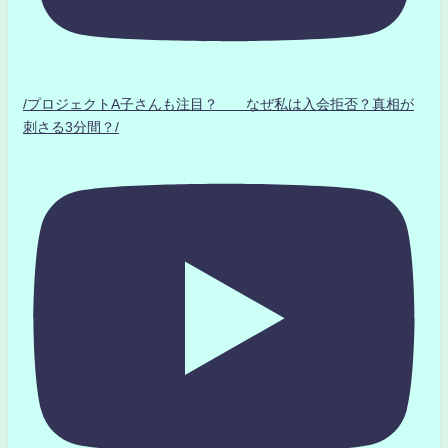
/プロジェクトA子さんも注目？ なぜ私は入会拒否？真相が
刺さる3分間？/