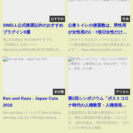
おすすめ
社会
SWELL公式推奨以外のおすすめ
公衆トイレの便器数は、男性用
プラグイン9選
が女性用の1・7倍◎女性だけ行
列の差別と犯罪 #トイレ #ジェン
#なぎのblogとYouTube #ナギブロ
このチャンネルのメンバーになると メン
【SWELL】公式ページ
バー限定動画を見られる等の特典を得られ
ダー #差別 #日本 #子育て #教育
http://msm.to/DNXvtMl 00:00 SWELL公...
ます！ ↓ https://www.youtube.com/ch...
#SDGs #犯罪 #事件 #フジテレビ
#毒親 #こども家庭庁
未分類
デジタル
Ken and Kazu - Japan Cuts
第2回シンポジウム「ポストコロ
2016
ナ時代の人権教育・人権啓発と
は―社会を担う『子ども・若
Ken and Kazu ケンとカズ (Ken to Kazu)
公益財団法人東京都人権啓発センターで
Saturday, July 23, 2 PM http://www.ja...
は、毎年人権啓発行事を開催しておりま
者』の人権―」
す。 2021年度は、2022年3月5日に「ポス
トコロナ時代の人権教...