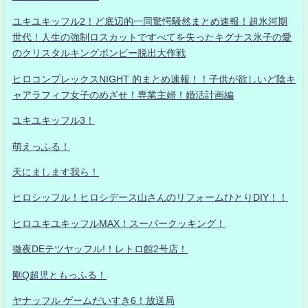
ユキユキッフル2！ど底辺的一同驚愕騒然まとめ速報！超氷河期
世代！人生の強制ロスカットですべてを失ったキグナス氷子の愛
のクリスタルキングボンビー脱出大作戦
ヒロコンプレックスNIGHT 的まとめ速報！！子供が欲しいど陰キ
ャアラフィフ女子のめざせ！専業主婦！婚活計画編
ユキユキッフル3！
萌えっふる！
天にまします我ら！
ヒロシッフル！ヒロシデース山さんのリフォームひとりDIY！！
ヒロユキユキッフルMAX！スーパークッキング！
徹夜DEテツヤッフル!！レトロ館2号店！
剛Q超児ともっふる！
ヤナッフル ゲームだいすき6！放送局