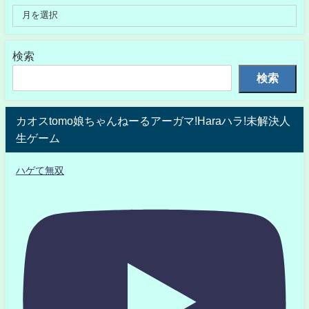
検索
検索
カオスtomo娘ちゃんねーるアーガマ!Haraハラ!未解決人
生ゲーム
ハゲて無双