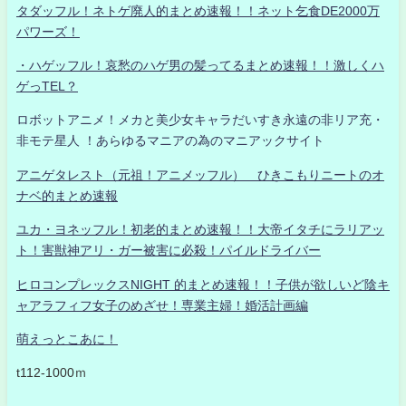
タダッフル！ネトゲ廃人的まとめ速報！！ネット乞食DE2000万
パワーズ！
・ハゲッフル！哀愁のハゲ男の髪ってるまとめ速報！！激しくハ
ゲっTEL？
ロボットアニメ！メカと美少女キャラだいすき永遠の非リア充・
非モテ星人 ！あらゆるマニアの為のマニアックサイト
アニゲタレスト（元祖！アニメッフル） ひきこもりニートのオ
ナベ的まとめ速報
ユカ・ヨネッフル！初老的まとめ速報！！大帝イタチにラリアッ
ト！害獣神アリ・ガー被害に必殺！パイルドライバー
ヒロコンプレックスNIGHT 的まとめ速報！！子供が欲しいど陰キ
ャアラフィフ女子のめざせ！専業主婦！婚活計画編
萌えっとこあに！
t112-1000ｍ