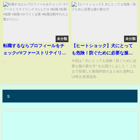
未分類
未分類
転職するならプロフィールをチ
【ヒートショック】犬にとって
ェック✅#ファーストリテイリン
も危険！防ぐために必要な服の
グ #ユニクロ #転職 #転勤 #残業
着せ方
...
今回は * 犬にとっても危険！防ぐために必
要な服の着せ方* をお届けしました！ これ
#就職 #ホワイト企業 #転職活動
まで登場した動画内容のまとめた資料は、
中の人と繋がりたい
LINEお友達追加...
s