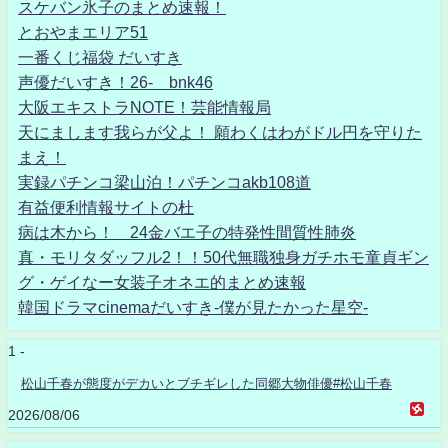
スケバン氷子のまとめ速報！
とおやまエリア51
一番くじ福袋 だいすき
声優だいすき！26- bnk46
大阪エキストラNOTE！芸能情報局
天にまします我らが父よ！ 願わくはわがドル円を守りた
まえ！
実録パチンコ梁山泊！パチンコakb108道
有益便利情報サイトの杜
病は木から！ 24金バエ子の特発性間質性肺炎
真・モリタダッフル2！！50代無職独身ガチホモ童貞ギン
グ・ゲイなー女装子オネエ的まとめ速報
韓国ドラマcinemaだいすき-僕が見たかった星空-
1 -
松山千春が態度がデカいとブチギレした同郷大物俳優#松山千春
2026/08/06