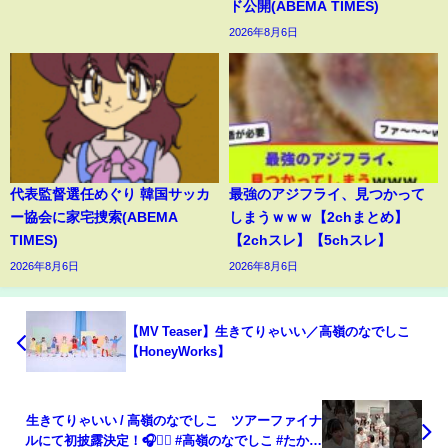
ド公開(ABEMA TIMES)
2026年8月6日
代表監督選任めぐり 韓国サッカ
最強のアジフライ、見つかって
ー協会に家宅捜索(ABEMA
しまうｗｗｗ【2chまとめ】
TIMES)
【2chスレ】【5chスレ】
2026年8月6日
2026年8月6日
【MV Teaser】生きてりゃいい／高嶺のなでしこ
【HoneyWorks】
生きてりゃいい / 高嶺のなでしこ ツアーファイナ
ルにて初披露決定！🎧✌🏻 #高嶺のなでしこ #たかね