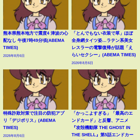
熊本県熊本地方で震度4 津波の心
「とんでもない衣装で草」ほぼ
配なし 午後7時49分頃(ABEMA
全身網タイツ姿…ラテン系美女
TIMES)
レスラーの電撃復帰が話題「え
らいセクシー」(ABEMA TIMES)
2026年8月6日
2026年8月6日
特殊詐欺対策で注目の防犯アプ
「かっこよすぎる」「最高のエ
リ「デジポリス」(ABEMA
ンドカード」と反響、アニメ
TIMES)
『攻殻機動隊 THE GHOST IN
THE SHELL』第5話エンドカー
2026年8月6日