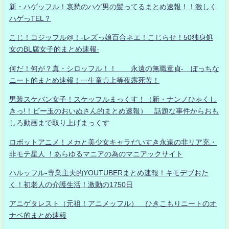
新・ハゲッフル！哀愁のハゲ男の髪ってるまとめ速報！！激しく
ハゲっTEL？
こじ！コジッフル@！-レズっ娘百合ネエ！こじらせ！50独身処
女のBL腐女子的まとめ速報-
何だ！何が？真・シロッフル！！ 永遠の無職童貞- ぼっちな
ニート的まとめ速報！一生童貞上等夜露死苦！
男装スケバン女子！スケッフルまっくす！（新・ナンノひゃくし
きっ!！ビー玉のおいぬさん的まとめ速報） 話題な事件からおも
しろ動画まで取り上げまっくす
ロボットアニメ！メカと美少女キャラだいすき永遠の非リア充・
非モテ星人 ！あらゆるマニアの為のマニアックサイト
ハルッフル-専業主夫的YOUTUBERまとめ速報！キモデブおた
く！初老人の介護生活！激動の1750日
アニゲタレスト（元祖！アニメッフル） ひきこもりニートのオ
ナベ的まとめ速報