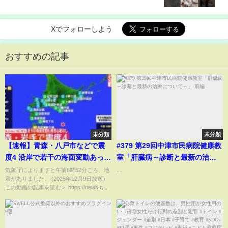
こ #生きてりゃいい #HoneyWorks
Xでフォローしよう
おすすめの記事
未分類
未分類
【速報】青森・八戸市などで震
#379 第29回中津市民病院健康教
度4 沿岸で若干の海面変動あって
室「肝臓病～診断と最新の治療
も被害の心配なし
について～」 前編
気象庁によりますと午前6時52分ごろ、地
...
震がありました。 (2025年12月9日放送）
この動画の記事を読む＞ https://news.n...