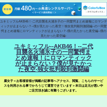
ユキミッフルAKB46！-二代目襲名火浦氷子の一同驚愕まとめ速報にロマンテ
ィックが止まらない？--僕が見たかった夜空！独女批判殺到激闘編--の一同驚
愕まとめ速報にロマンティックが止まらない？-僕の見たかった夜空編--僕の
見たかった星空編-
ユキミッフル--AKB46！--二代
目襲名火浦氷子の一同驚愕ま
とめ速報！にロマンティック
が止まらない？僕が見たかっ
た夜空-独女批判殺到激闘編
腐女子＜お客様皆様が掲載の記事等へアクセス、閲覧、こちらのサービ
スを利用される事でかろうじて運営できています＞本日は足元が悪い中
ご足労頂き誠に有難うございます。