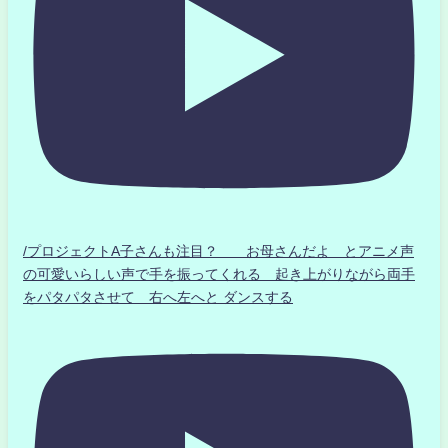
/プロジェクトA子さんも注目？ お母さんだよ とアニメ声
の可愛いらしい声で手を振ってくれる 起き上がりながら両手
をパタパタさせて 右へ左へと ダンスする