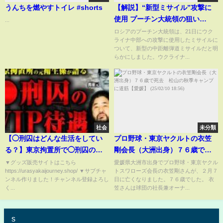
うんちを燃やすトイレ #shorts
【解説】“新型ミサイル”攻撃に
使用 プーチン大統領の狙い
...
は…？
ロシアのプーチン大統領は、21日にウク
ライナ中部への攻撃に使用したミサイルに
ついて、新型の中距離弾道ミサイルだと明
らかにしました。ウクライナ...
社会
未分類
【◯刑囚はどんな生活をしてい
プロ野球・東京ヤクルトの衣笠
る？】東京拘置所で◯刑囚の身
剛会長（大洲出身）７６歳で死
の回りの世話をしていた人に◯
去 松山の秋季キャンプに道筋
▼グッズ販売サイトはこちら
愛媛県大洲市出身でプロ野球・東京ヤクル
https://urasyakaijourney.shop/ ▼サブチャ
トスワローズ会長の衣笠剛さんが、２月７
刑囚の生活や特別待遇について
【愛媛】 (25/02/10 18:56)
ンネル作りました！チャンネル登録よろし
日に亡くなりました。７６歳でした。 衣
聞いてみた
く...
笠さんは球団の社長兼オーナ...
s