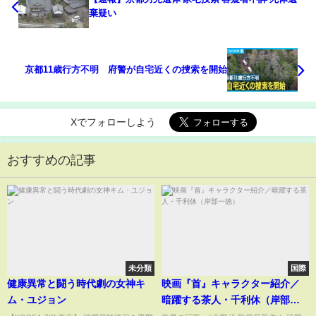
棄疑い
京都11歳行方不明 府警が自宅近くの捜索を開始
Xでフォローしよう
おすすめの記事
未分類
国際
健康異常と闘う時代劇の女神キ
映画『首』キャラクター紹介／
ム・ユジョン
暗躍する茶人・千利休（岸部一
徳）