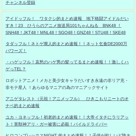
チャンネル登録
アイドッフル！ ワタクシ的まとめ速報 地下格闘アイドルだい
すき！23 ひうらのアニメ放送局101ちゃんねる BNK48 ！
SNH48！JKT48！MNL48！SGO48！GNZ48！STU48！SKE48
タダッフル！ネトゲ廃人的まとめ速報！！ネット乞食DE2000万
パワーズ！
・ハゲッフル！哀愁のハゲ男の髪ってるまとめ速報！！激しくハ
ゲっTEL？
ロボットアニメ！メカと美少女キャラだいすき永遠の非リア充・
非モテ星人 ！あらゆるマニアの為のマニアックサイト
アニゲタレスト（元祖！アニメッフル） ひきこもりニートのオ
ナベ的まとめ速報
ユカ・ヨネッフル！初老的まとめ速報！！大帝イタチにラリアッ
ト！害獣神アリ・ガー被害に必殺！パイルドライバー
ヒロコンプレックスNIGHT 的まとめ速報！！子供が欲しいど陰キ