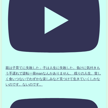
親は子育てに失敗した」子は人生に失敗した。負けに気付きも
う手遅れで逆転一発manなんかありません、 残りの人生、貧し
く食いつないでわずかな楽しみなど見つけて生きていくしかな
いのです。ないのです。