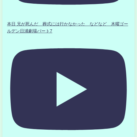
本日 兄が死んだ 葬式には行かなかった などなど 木曜ゴー
ルデン日浦劇場パート7