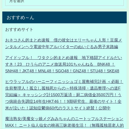
おすすめ～ん
おすすめサイト
おネコさん的まとめ速報 僕の彼女はエリーちゃん人形！豆腐メ
ンタルメンヘラ電波中年アルバイターのぬいぐるみ男子末路編
アイドッフル！ ワタクシ的まとめ速報 地下格闘アイドルだい
すき！23 ひうらのアニメ放送局101ちゃんねる BNK48 ！
SNH48！JKT48！MNL48！SGO48！GNZ48！STU48！SKE48
ヒウラッフルのハーニーフィニッシュゴミ屋敷補完計画 ＜必殺！
生前整理人！孤立し孤独死からの～特殊清掃・遺品整理への道F
完結編＞ キャッシング計1500万返済：厨二病借金3500万円！う
つ病統合失調症14年生HKT46！！9期研究生、最後のサイト！全
米が泣いた！認知症鬱病60代のラストサイト絶賛！公開中
魔法熟女/美魔女ッ娘メグみみちゃんのニートッフルステーション
MAX！ ニート仙人仙女の映画三昧老後生活！（無職孤独居老人的