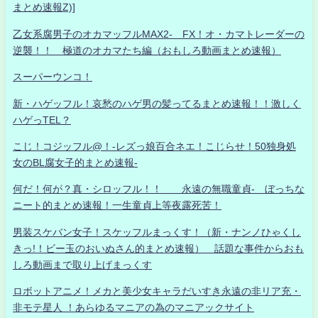
まとめ速報Z)]
乙女系腐男子のオカマッフルMAX2- FX！オ・カマトレーダーの
逆襲！！ 極道のオカマたち編（おもしろ動画まとめ速報）
スーパーウンコ！
新・ハゲッフル！哀愁のハゲ男の髪ってるまとめ速報！！激しく
ハゲっTEL？
こじ！コジッフル@！-レズっ娘百合ネエ！こじらせ！50独身処
女のBL腐女子的まとめ速報-
何だ！何が？真・シロッフル！！ 永遠の無職童貞- ぼっちな
ニート的まとめ速報！一生童貞上等夜露死苦！
男装スケバン女子！スケッフルまっくす！（新・ナンノひゃくし
きっ!！ビー玉のおいぬさん的まとめ速報） 話題な事件からおも
しろ動画まで取り上げまっくす
ロボットアニメ！メカと美少女キャラだいすき永遠の非リア充・
非モテ星人 ！あらゆるマニアの為のマニアックサイト