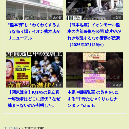
未分類
未分類
“熊本初”も「わくわくするよ
【熊本地震】イオンモール熊
うな売り場」イオン熊本店が
本の内部映像を公開 破片やが
リニューアル
れき散乱するなか警察が捜索
（2026年07月29日）
社会
未分類
【関東連合】IQ145の見立真
本家 #棚橋弘至 の良さを0に
一容疑者はどこに潜伏？なぜ
する#中野たむ #くりぃむナ
捕まらないのか判明した。
ンタラ #shorts