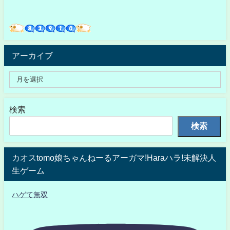
アーカイブ
検索
検索
カオスtomo娘ちゃんねーるアーガマ!Haraハラ!未解決人
生ゲーム
ハゲて無双