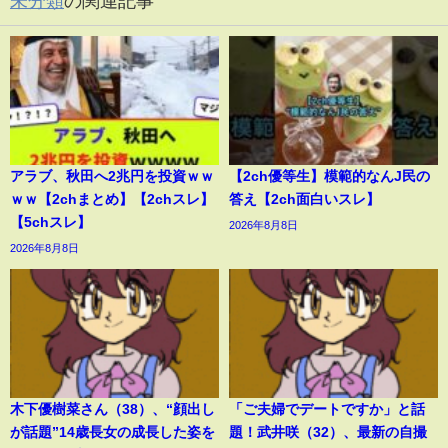
未分類
の関連記事
アラブ、秋田へ2兆円を投資ｗｗ
【2ch優等生】模範的なんJ民の
ｗｗ【2chまとめ】【2chスレ】
答え【2ch面白いスレ】
【5chスレ】
2026年8月8日
2026年8月8日
木下優樹菜さん（38）、“顔出し
「ご夫婦でデートですか」と話
が話題”14歳長女の成長した姿を
題！武井咲（32）、最新の自撮