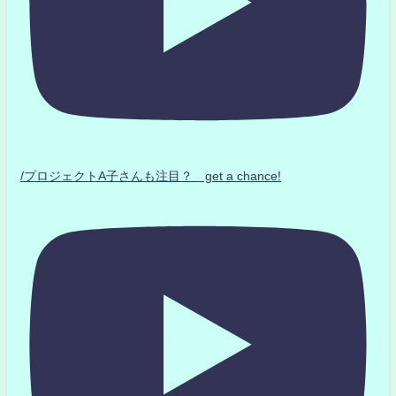
/プロジェクトA子さんも注目？ get a chance!