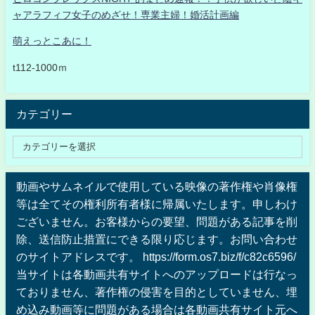
ャアラフィフ女子のめざせ！専業主婦！婚活計画編
萌えっとこあに！
t112-1000ｍ
カテゴリー
動画やサムネイルで使用している映像の著作権や肖像権
等は全てその権利所有者様に帰属いたします。申しわけ
ございません。お客様からの要望、問題がある記事を削
除、送信防止措置にできる限り応じます。お問い合わせ
のサイトアドレスです。 https://form.os7.biz/f/c82c6596/
当サイトは各動画共有サイトへのアップロードは行なっ
ておりません、著作権の侵害を目的としていません、埋
め込み動画等に問題がある場合は各動画共有サイト元へ