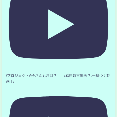
/プロジェクトA子さんも注目？ /感想戯言動画？.一息つく動
画？/