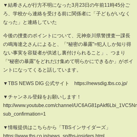
▼結希さんが行方不明になった3月23日の午前11時45分ご
ろ、学校から連絡を受ける前に関係者に「子どもがいなく
なった」と連絡していた
今後の捜査のポイントについて、元神奈川県警捜査一課長
の鳴海達之さんによると、「“秘密の暴露”=犯人しか知り得
ない事実を容疑者が供述し裏付けられること」、つまり
「“秘密の暴露”をどれだけ集めて明らかにできるか」がポイ
ントになってくると話しています。
▼TBS NEWS DIG 公式サイト https://newsdig.tbs.co.jp/
▼チャンネル登録をお願いします！
http://www.youtube.com/channel/UC6AG81pAkf6Lbi_1VC5
sub_confirmation=1
▼情報提供はこちらから「TBSインサイダーズ」
https://www.tbs.co.jp/news_sp/tbs-insiders.html