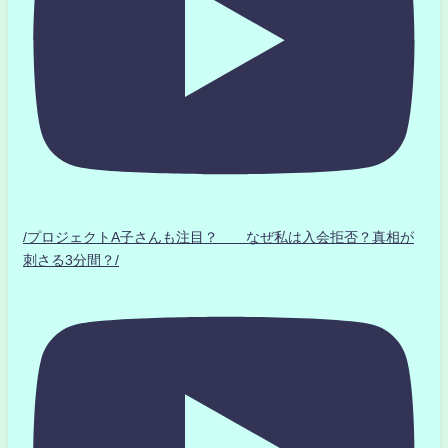
/プロジェクトA子さんも注目？ なぜ私は入会拒否？真相が
刺さる3分間？/