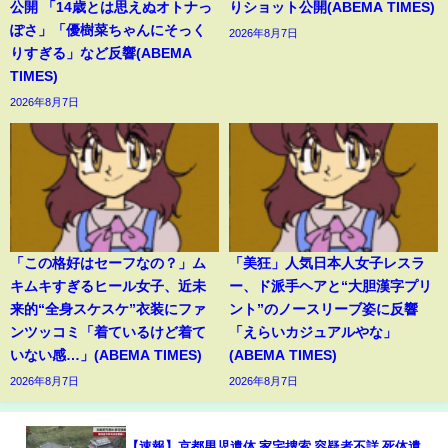
公開 「14歳とは思えぬオトナっ
りショット公開(ABEMA TIMES)
ぽさ」「優樹菜ちゃんにそっく
2026年8月7日
りすぎる」など反響(ABEMA
TIMES)
2026年8月7日
「この格好はセーフなの？」ム
「美狂」人気日本人女子レスラ
キムキすぎるヒール女子、近未
ー、ド派手ヘアと“大胆漢字プリ
来的“全身スケスケ”衣装にファ
ント”のノースリーブ姿に反響
ンツッコミ「着ているけど着て
「えらいカジュアルやな」
いない感…」(ABEMA TIMES)
(ABEMA TIMES)
2026年8月7日
2026年8月7日
【速報】京都男児遺体 家宅捜索 容疑者不詳 死体遺