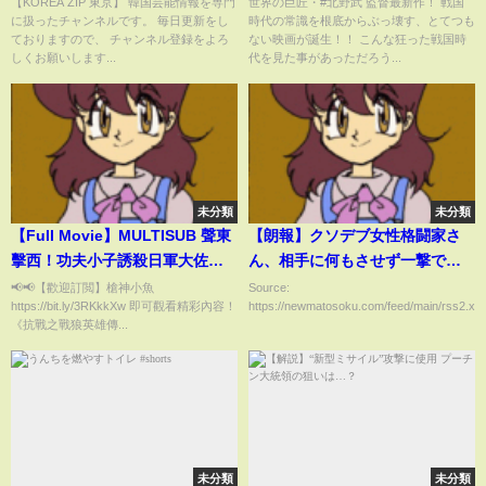
【KOREA ZIP 東京】 韓国芸能情報を専門
世界の巨匠・#北野武 監督最新作！ 戦国
に扱ったチャンネルです。 毎日更新をし
時代の常識を根底からぶっ壊す、とてつも
ておりますので、 チャンネル登録をよろ
ない映画が誕生！！ こんな狂った戦国時
しくお願いします...
代を見た事があっただろう...
未分類
未分類
【Full Movie】MULTISUB 聲東
【朗報】クソデブ女性格闘家さ
擊西！功夫小子誘殺日軍大佐，
ん、相手に何もさせず一撃で試
女特工摧毀日軍基地！⚔️ 抗日
合を終わらせるｗｗｗｗｗｗｗ
📢📢【歡迎訂閲】槍神小魚
Source:
https://bit.ly/3RKkkXw 即可觀看精彩內容！
https://newmatosoku.com/feed/main/rss2.xml.
MMA | Kung Fu #抗戰電影 #功
ｗｗｗ（動画あり）
《抗戰之戰狼英雄傳...
夫電影
未分類
未分類