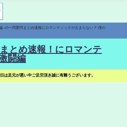
編--の一同驚愕まとめ速報にロマンティックが止まらない？-僕の
驚愕まとめ速報！にロマンテ
激闘編
日は足元が悪い中ご足労頂き誠に有難うございます。