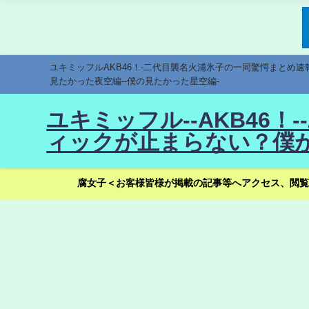
ユキミッフルAKB46！-二代目襲名火浦氷子の一同驚愕まとめ
見たかった夜空編--僕の見たかった星空編-
ユキミッフル--AKB46
ィックが止まらない？僕が
腐女子＜お客様皆様が掲載の記事等へアクセス、閲覧