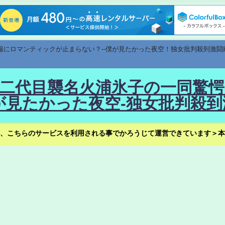
速報にロマンティックが止まらない？--僕が見たかった夜空！独女批判殺到激闘
！--二代目襲名火浦氷子の一同
見たかった夜空-独女批判殺到
、こちらのサービスを利用される事でかろうじて運営できています＞本