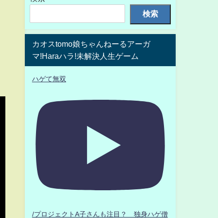
検索
カオスtomo娘ちゃんねーるアーガ
マ!Haraハラ!未解決人生ゲーム
ハゲて無双
/プロジェクトA子さんも注目？ 独身ハゲ僧