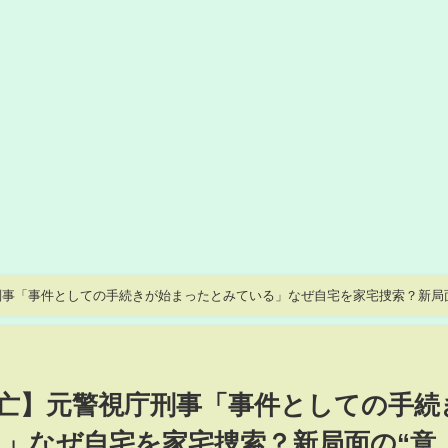
刑事「事件としての手続きが始まったとみている」なぜ自宅を家宅捜索？新局
4月15日）
亡】元警視庁刑事「事件としての手続
」なぜ自宅を家宅捜索？新局面の“意