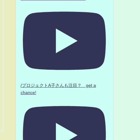
/プロジェクトA子さんも注目？ get a
chance!