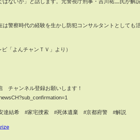
ではないか」と話します。元警視庁刑事・吉川祐二氏が解
在は警察時代の経験を生かし防犯コンサルタントとしても
Sテレビ「よんチャンＴＶ」より）
s
信 チャンネル登録お願いします！
SnewsCH?sub_confirmation=1
#安達結希 #家宅捜索 #死体遺棄 #京都府警 #解説
rize