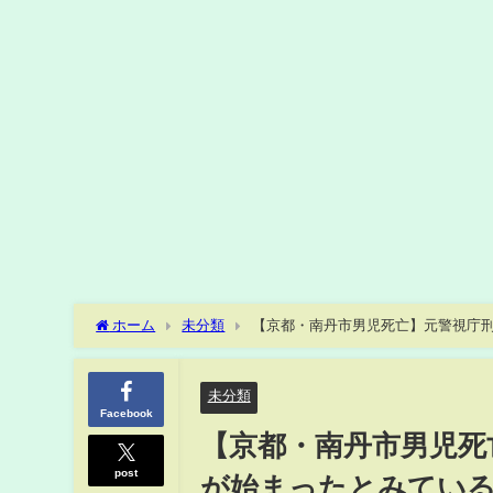
ホーム
未分類
【京都・南丹市男児死亡】元警視庁
の“意味”とは 捜査のねらいは「不自然さ」の払拭か（2026年
未分類
Facebook
【京都・南丹市男児死
post
が始まったとみている