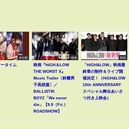
未分類
映画
映画
マータイム
映画『HiGH＆LOW
「HiGH&LOW」映画最
THE WORST X』
終章の制作＆ライブ開
Music Trailer〔鈴蘭男
催決定！（HiGH&LOW
子高校篇〕／
10th ANNIVERSARY
BALLISTIK
スペシャル舞台あいさ
BOYZ「We never
つ付き上映会）
die」【9.9（Fri.）
ROADSHOW】