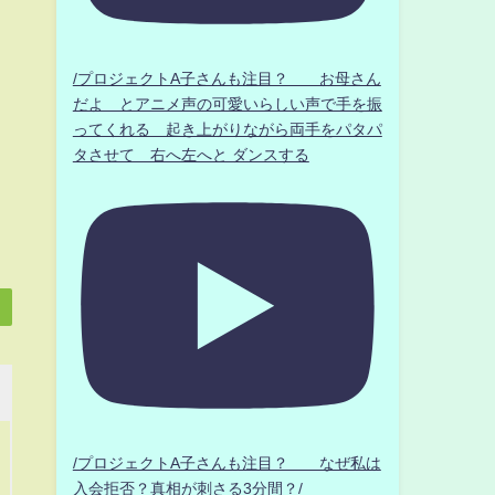
/プロジェクトA子さんも注目？ お母さん
だよ とアニメ声の可愛いらしい声で手を振
ってくれる 起き上がりながら両手をパタパ
タさせて 右へ左へと ダンスする
/プロジェクトA子さんも注目？ なぜ私は
入会拒否？真相が刺さる3分間？/