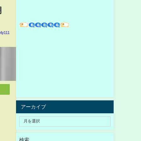
月
ety111
アーカイブ
検索