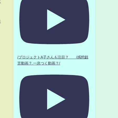
説
活
/プロジェクトA子さんも注目？ /感想戯
言動画？.一息つく動画？/