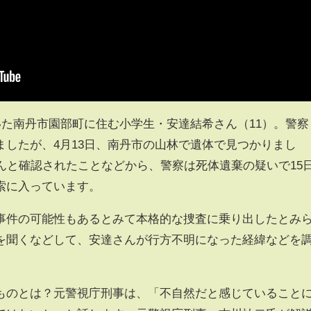
いた南丹市園部町に住む小学生・安達結希さん（11）。警察
ましたが、4月13日、南丹市の山林で遺体で見つかりまし
んと確認されたことなどから、警察は死体遺棄の疑いで15
索に入っています。
件の可能性もあるとみて本格的な捜査に乗り出したとみ
を聞くなどして、安達さんが行方不明になった経緯などを
のとは？元警視庁刑事は、「不自然だと感じていること