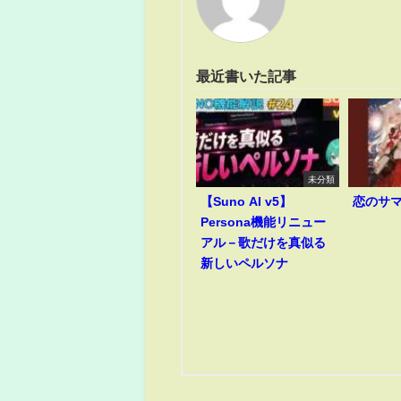
最近書いた記事
未分類
【Suno AI v5】
恋のサ
Persona機能リニュー
アル－歌だけを真似る
新しいペルソナ