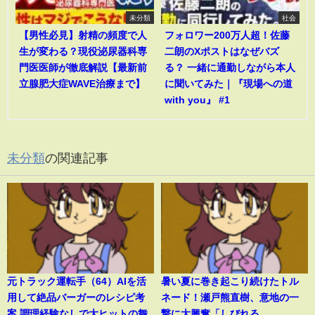
未分類
社会
【男性必見】射精の頻度で人
フォロワー200万人超！佐藤
生が変わる？現役泌尿器科専
二朗のXポストはなぜバズ
門医医師が徹底解説【最新前
る？ 一緒に通勤しながら本人
立腺肥大症WAVE治療まで】
に聞いてみた｜『現場への道
with you』 #1
未分類
の関連記事
元トラック運転手（64）AIを活
暑い夏に巻き起こり続けたトル
用して絶品バーガーのレシピ考
ネード！瀬戸熊直樹、意地の一
案 調理経験なしで大ヒットの舞
撃に大興奮「しびれる