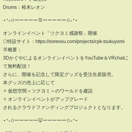
Drums：裕木レオン
⋆⁺₊✩ーーーーー🐰ーーーーー✩₊⁺⋆
オンラインイベント「ツクヨミ感謝祭」開催
🌕特設サイト：https://soreosu.com/projects/cpk-tsukuyomi
🐰概要：
3DかぐやによるオンラインイベントをYouTube＆VRchatに
て無料配信！
さらに、開催を記念して限定グッズを受注生産販売。
本グッズの売上に応じて
✧ 仮想空間＜ツクヨミ＞のワールドを建設
✧ オンラインイベントがアップグレード
されるクラウドファンディングプロジェクトとなります。
⋆⁺₊✩ーーーーー🦊ーーーーー✩₊⁺⋆