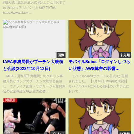
#成人式 #北九州成人式 #ひよごん #おすす
め #shorts ?りお(くりおね)? TikTok
https://www.tiktok....
国際
未分類
IAEA事務局長がプーチン大統領
モバイルSuica「ログインしづら
と会談(2022年10月12日)
い状態」AWS障害の影響
(ABEMA TIMES)
IAEA（国際原子力機関）のグロッシ事
モバイルSuicaサポートの公式Xが更新
務局長がロシアのプーチン大統領と会談
されました。 【7月16日 19時00分現在】
し、ウクライナ南部・ザポリージャ原発周
モバイルSuicaに関わる他社のシステムに
辺の安全保護区域設置の必要...
おいて、...
プロレス
AKB48