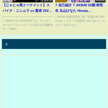
【じゃじゃ馬トーナメント】ス
? 自己紹介 ? AKB48 20期 研究
パイク・ニシムラ vs 梨杏 2024
生 丸山ひなた Hinata
年10月3日新木場1stRING
Maruyama ? 高校1年生 16歳 ?
ーーーーーーーーーーーーーーーーーーー
? AKB48 20期 研究生 3名 ? 近藤沙樹 Saki
ー WRESTLE UNIVERSEでは、センダイ
Kondo こさき ? 大賀彩姫 Saki Oga さーち
#AKB48 #shorts #AKB20期研
ガールズプロレスリングの試合を定期配信
ゃん ? 丸山ひなた...
究生 #村山彩希 #小栗有以
中！ ?WRE...
s