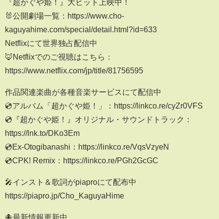
『超かぐや姫！』大ヒット上映中！
🐰公開劇場一覧：https://www.cho-
kaguyahime.com/special/detail.html?id=633
Netflixにて世界独占配信中
🦊Netflixでのご視聴はこちら：
https://www.netflix.com/jp/title/81756595
作品関連楽曲が各種音楽サービスにて配信中
💿アルバム「超かぐや姫！」：https://linkco.re/cyZr0VFS
💿『超かぐや姫！』オリジナル・サウンドトラック：
https://lnk.to/DKo3Em
💿Ex-Otogibanashi：https://linkco.re/VqsVzyeN
💿CPK! Remix：https://linkco.re/PGh2GcGC
🎤インスト＆歌詞がpiaproにて配布中
https://piapro.jp/Cho_KaguyaHime
🐙最新情報更新中