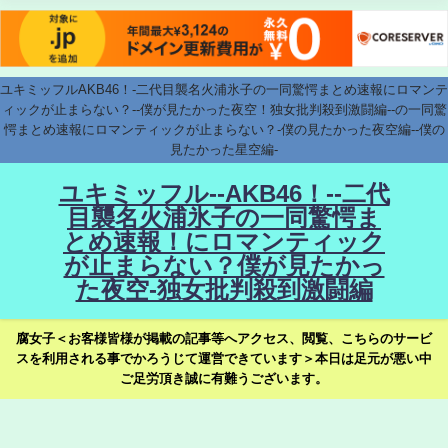
ユキミッフルAKB46！-二代目襲名火浦氷子の一同驚愕まとめ速報にロマンテ
ィックが止まらない？--僕が見たかった夜空！独女批判殺到激闘編--の一同驚
愕まとめ速報にロマンティックが止まらない？-僕の見たかった夜空編--僕の
見たかった星空編-
ユキミッフル--AKB46！--二代
目襲名火浦氷子の一同驚愕ま
とめ速報！にロマンティック
が止まらない？僕が見たかっ
た夜空-独女批判殺到激闘編
腐女子＜お客様皆様が掲載の記事等へアクセス、閲覧、こちらのサービ
スを利用される事でかろうじて運営できています＞本日は足元が悪い中
ご足労頂き誠に有難うございます。