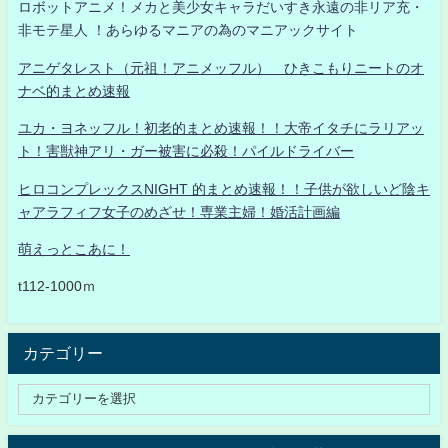
ロボットアニメ！メカと美少女キャラだいすき永遠の非リア充・
非モテ星人 ！あらゆるマニアの為のマニアックサイト
アニゲタレスト（元祖！アニメッフル） ひきこもりニートのオ
ナベ的まとめ速報
ユカ・ヨネッフル！初老的まとめ速報！！大帝イタチにラリアッ
ト！害獣神アリ・ガー被害に必殺！パイルドライバー
ヒロコンプレックスNIGHT 的まとめ速報！！子供が欲しいど陰キ
ャアラフィフ女子のめざせ！専業主婦！婚活計画編
萌えっとこあに！
t112-1000ｍ
カテゴリー