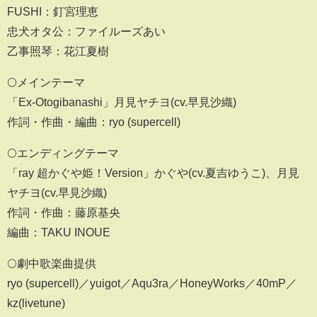
FUSHI：釘宮理恵
忠犬オタ公：ファイルーズあい
乙事照琴：花江夏樹
🌕メインテーマ
「Ex-Otogibanashi」月見ヤチヨ(cv.早見沙織)
作詞・作曲・編曲：ryo (supercell)
🌕エンディングテーマ
「ray 超かぐや姫！Version」かぐや(cv.夏吉ゆうこ)、月見
ヤチヨ(cv.早見沙織)
作詞・作曲：藤原基央
編曲：TAKU INOUE
🌕劇中歌楽曲提供
ryo (supercell)／yuigot／Aqu3ra／HoneyWorks／40mP／
kz(livetune)