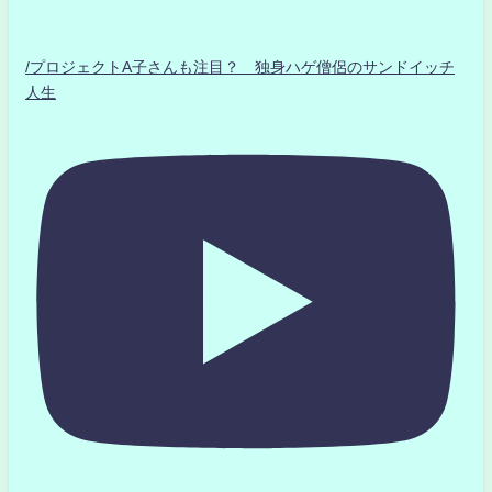
/プロジェクトA子さんも注目？ 独身ハゲ僧侶のサンドイッチ
人生