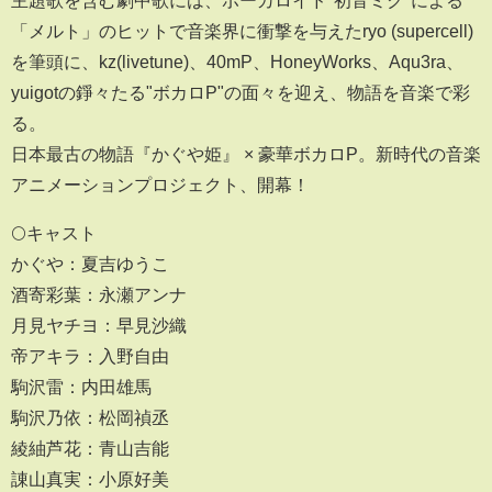
主題歌を含む劇中歌には、ボーカロイド"初音ミク"による
「メルト」のヒットで音楽界に衝撃を与えたryo (supercell)
を筆頭に、kz(livetune)、40mP、HoneyWorks、Aqu3ra、
yuigotの錚々たる"ボカロP"の面々を迎え、物語を音楽で彩
る。
日本最古の物語『かぐや姫』 × 豪華ボカロP。新時代の音楽
アニメーションプロジェクト、開幕！
🌕キャスト
かぐや：夏吉ゆうこ
酒寄彩葉：永瀬アンナ
月見ヤチヨ：早見沙織
帝アキラ：入野自由
駒沢雷：内田雄馬
駒沢乃依：松岡禎丞
綾紬芦花：青山吉能
諌山真実：小原好美