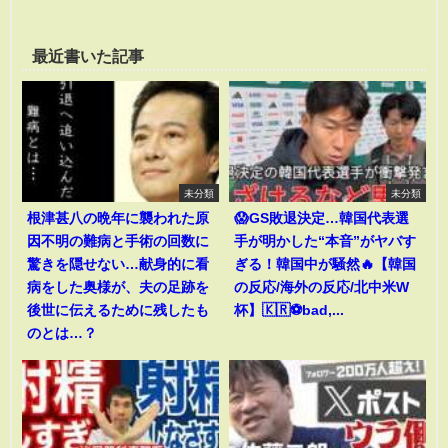
最近書いた記事
未分類
未分類
根津甚八の晩年に襲われた原
😱GS敗退決定…韓国代表選
因不明の難病と手術の回数に
手が明かした“本音”がヤバす
驚きを隠せない…献身的に看
ぎる！韓国中が騒然🔥【韓国
病をした奥様が、夫の足跡を
の反応/海外の反応/北中米W
後世に伝えるために残したも
杯】🇰🇷⚽bad,...
のとは…？