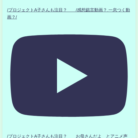
/プロジェクトA子さんも注目？ /感想戯言動画？.一息つく動
画？/
/プロジェクトA子さんも注目？ お母さんだよ とアニメ声