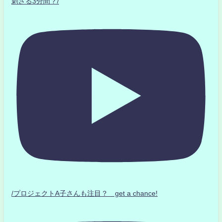
刺さる3分間？/
/プロジェクトA子さんも注目？ get a chance!