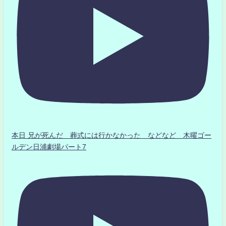
本日 兄が死んだ 葬式には行かなかった などなど 木曜ゴー
ルデン日浦劇場パート7