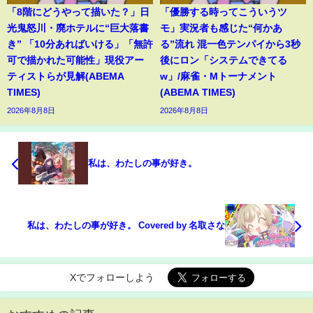
「8階にどうやって描いた？」日
「優勝する時ってこういうツ
光鬼怒川・廃ホテルに“巨大落書
モ」実況者も感じた“何かあ
き” 「10分あればいける」「無許
る”流れ 混一色テンパイから3秒
可で描かれた可能性」現役アー
後にロン「システムできてる
ティストらが見解(ABEMA
w」/麻雀・Mトーナメント
TIMES)
(ABEMA TIMES)
2026年8月8日
2026年8月8日
私は、わたしの事が好き。
私は、わたしの事が好き。 Covered by 名取さな
Xでフォローしよう