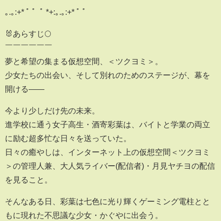
｡.｡:+* ﾟ ゜ﾟ *+:｡.｡:+* ﾟ ゜
🐰あらすじ🌕
￣￣￣￣￣￣
夢と希望の集まる仮想空間、＜ツクヨミ＞。
少女たちの出会い、そして別れのためのステージが、幕を
開ける——
今より少しだけ先の未来。
進学校に通う女子高生・酒寄彩葉は、バイトと学業の両立
に励む超多忙な日々を送っていた。
日々の癒やしは、インターネット上の仮想空間＜ツクヨミ
＞の管理人兼、大人気ライバー(配信者)・月見ヤチヨの配信
を見ること。
そんなある日、彩葉は七色に光り輝くゲーミング電柱とと
もに現れた不思議な少女・かぐやに出会う。