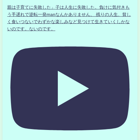
親は子育てに失敗した」子は人生に失敗した。負けに気付きも
う手遅れで逆転一発manなんかありません、 残りの人生、貧し
く食いつないでわずかな楽しみなど見つけて生きていくしかな
いのです。ないのです。