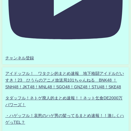
チャンネル登録
アイドッフル！ ワタクシ的まとめ速報 地下格闘アイドルだい
すき！23 ひうらのアニメ放送局101ちゃんねる BNK48 ！
SNH48！JKT48！MNL48！SGO48！GNZ48！STU48！SKE48
タダッフル！ネトゲ廃人的まとめ速報！！ネット乞食DE2000万
パワーズ！
・ハゲッフル！哀愁のハゲ男の髪ってるまとめ速報！！激しくハ
ゲっTEL？