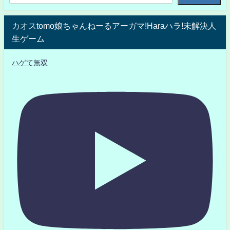
カオスtomo娘ちゃんねーるアーガマ!Haraハラ!未解決人
生ゲーム
ハゲて無双