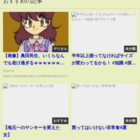
おすすめの記事
デジタル
未分類
【画像】奥田民生、いくらなん
半年以上測ってなければサイズ
でも老け過ぎるｗｗｗｗｗｗｗ
が変わってるかも！ #知識 #採寸
ｗｗｗ
#サイズ感
Source:
...
https://newmatosoku.com/feed/main/rss2.xml...
おすすめ
未分類
【地元一のヤンキーを変えた
買ってはいけない非常食4選
女】
...