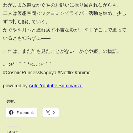
わがまま放題なかぐやのお願いに振り回されながらも、
二人は仮想空間＜ツクヨミ＞でライバー活動を始め、少し
ずつ打ち解けていく。
かぐやを月へと連れ戻す不吉な影が、すぐそこまで迫って
いるとも知らずに——
これは、まだ誰も見たことがない「かぐや姫」の物語。
｡.｡:+* ﾟ ゜ﾟ *+:｡.｡:+* ﾟ ゜
#CosmicPrincessKaguya #Netflix #anime
powered by
Auto Youtube Summarize
共有:
Facebook
X
いいね: