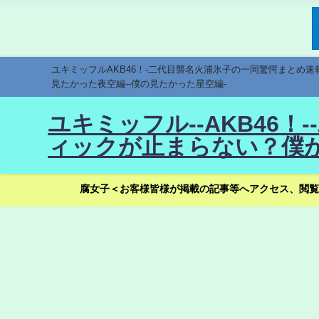
ユキミッフルAKB46！-二代目襲名火浦氷子の一同驚愕まとめ
見たかった夜空編--僕の見たかった星空編-
ユキミッフル--AKB46
ィックが止まらない？僕が
腐女子＜お客様皆様が掲載の記事等へアクセス、閲覧