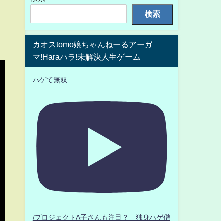
検索
カオスtomo娘ちゃんねーるアーガ
マ!Haraハラ!未解決人生ゲーム
ハゲて無双
/プロジェクトA子さんも注目？ 独身ハゲ僧