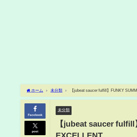
ホーム
未分類
【jubeat saucer fulfill】FUNKY S
未分類
Facebook
【jubeat saucer ful
post
EXCELLENT