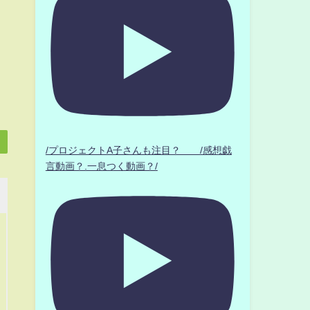
/プロジェクトA子さんも注目？ /感想戯
言動画？.一息つく動画？/