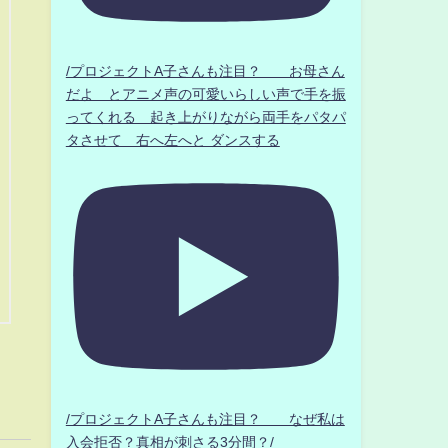
/プロジェクトA子さんも注目？ お母さん
だよ とアニメ声の可愛いらしい声で手を振
ってくれる 起き上がりながら両手をパタパ
タさせて 右へ左へと ダンスする
/プロジェクトA子さんも注目？ なぜ私は
入会拒否？真相が刺さる3分間？/