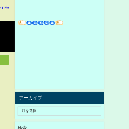
in115x
アーカイブ
検索