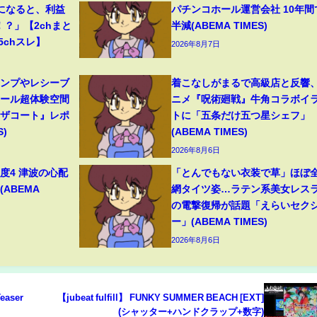
になると、利益
パチンコホール運営会社 10年間
！？」【2chまと
半減(ABEMA TIMES)
5chスレ】
2026年8月7日
ャンプやレシーブ
着こなしがまるで高級店と反響
ボール超体験空間
ニメ『呪術廻戦』牛角コラボイ
ンザコート』レポ
トに「五条だけ五つ星シェフ」
S)
(ABEMA TIMES)
2026年8月6日
度4 津波の心配
「とんでもない衣装で草」ほぼ
(ABEMA
網タイツ姿…ラテン系美女レス
の電撃復帰が話題「えらいセク
ー」(ABEMA TIMES)
2026年8月6日
aser
【jubeat fulfill】 FUNKY SUMMER BEACH [EXT]
(シャッター+ハンドクラップ+数字)