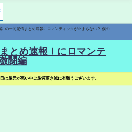
編--の一同驚愕まとめ速報にロマンティックが止まらない？-僕の
驚愕まとめ速報！にロマンテ
激闘編
日は足元が悪い中ご足労頂き誠に有難うございます。