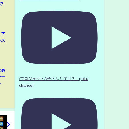
で
、ア
ラス
全身
ラー
/プロジェクトA子さんも注目？ get a
シ
chance!