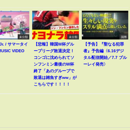
未分類
未分類
国際
 Jr. / サマータイ
【悲報】韓国W杯グル
【予告】『聖なる犯罪
USIC VIDEO
ープリーグ敗退決定！
者』予告編〈6.16デジ
コンゴに沈められてソ
タル配信開始／7.7 ブル
ンフンミン最後のW杯
ーレイ発売〉
終了「あのグループで
敗退は雑魚すぎww」が
こちらです！！！！