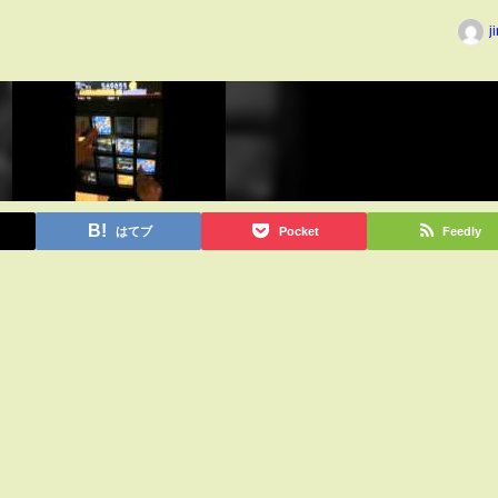
j
はてブ
Pocket
Feedly