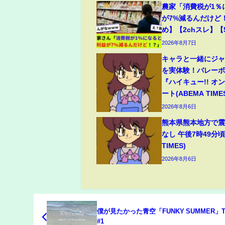
農家「消費税が1％
が7%減るんだけど
め】【2chスレ】【
2026年8月7日
キャラと一緒にジ
を実体験！バレー
『ハイキュー!! オ
ート(ABEMA TIME
2026年8月6日
熊本県熊本地方で震
なし 午後7時49分頃
TIMES)
2026年8月6日
僕が見たかった青空「FUNKY SUMMER」Te
#1