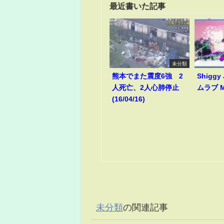
最近書いた記事
未分類
熊本でまた震度6強 2
Shiggy
人死亡、2人心肺停止
ムラブ M
(16/04/16)
未分類
の関連記事