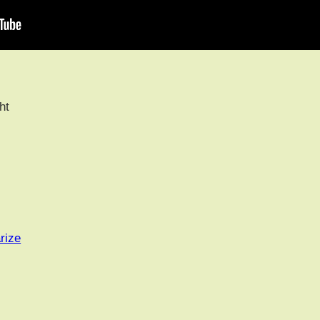
ht
rize