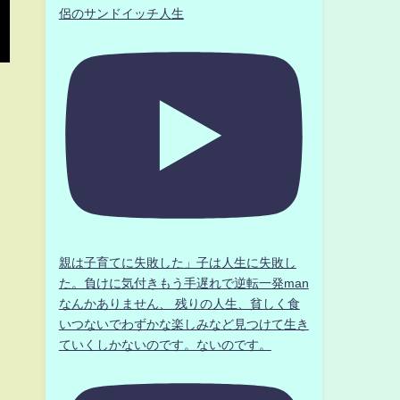
侶のサンドイッチ人生
親は子育てに失敗した」子は人生に失敗し
た。負けに気付きもう手遅れで逆転一発man
なんかありません、 残りの人生、貧しく食
いつないでわずかな楽しみなど見つけて生き
ていくしかないのです。ないのです。