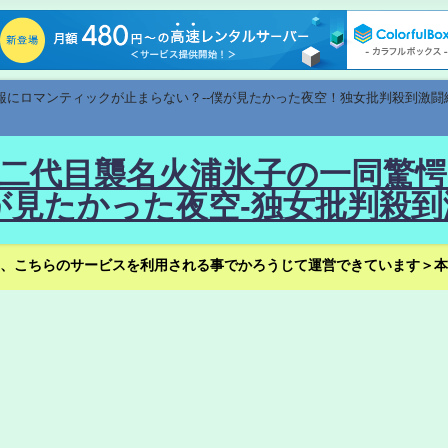
速報にロマンティックが止まらない？--僕が見たかった夜空！独女批判殺到激闘
！--二代目襲名火浦氷子の一同
見たかった夜空-独女批判殺到
、こちらのサービスを利用される事でかろうじて運営できています＞本