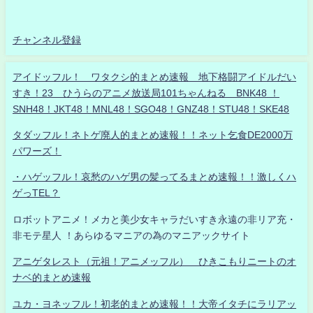
チャンネル登録
アイドッフル！ ワタクシ的まとめ速報 地下格闘アイドルだい
すき！23 ひうらのアニメ放送局101ちゃんねる BNK48 ！
SNH48！JKT48！MNL48！SGO48！GNZ48！STU48！SKE48
タダッフル！ネトゲ廃人的まとめ速報！！ネット乞食DE2000万
パワーズ！
・ハゲッフル！哀愁のハゲ男の髪ってるまとめ速報！！激しくハ
ゲっTEL？
ロボットアニメ！メカと美少女キャラだいすき永遠の非リア充・
非モテ星人 ！あらゆるマニアの為のマニアックサイト
アニゲタレスト（元祖！アニメッフル） ひきこもりニートのオ
ナベ的まとめ速報
ユカ・ヨネッフル！初老的まとめ速報！！大帝イタチにラリアッ