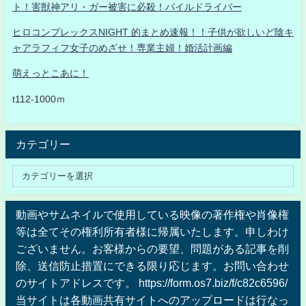
ト！害獣神アリ・ガー被害に必殺！パイルドライバー
ヒロコンプレックスNIGHT 的まとめ速報！！子供が欲しいど陰キ
ャアラフィフ女子のめざせ！専業主婦！婚活計画編
萌えっとこあに！
t112-1000ｍ
カテゴリー
動画やサムネイルで使用している映像の著作権や肖像権
等は全てその権利所有者様に帰属いたします。申しわけ
ございません。お客様からの要望、問題がある記事を削
除、送信防止措置にできる限り応じます。お問い合わせ
のサイトアドレスです。 https://form.os7.biz/f/c82c6596/
当サイトは各動画共有サイトへのアップロードは行なっ