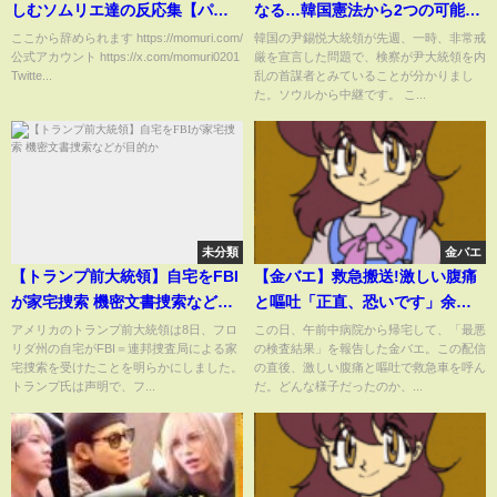
しむソムリエ達の反応集【パワ
なる…韓国憲法から2つの可能性
ハラ】
#shorts
ここから辞められます https://momuri.com/
韓国の尹錫悦大統領が先週、一時、非常戒
公式アカウント https://x.com/momuri0201
厳を宣言した問題で、検察が尹大統領を内
Twitte...
乱の首謀者とみていることが分かりまし
た。ソウルから中継です。 こ...
未分類
金バエ
【トランプ前大統領】自宅をFBI
【金バエ】救急搬送!激しい腹痛
が家宅捜索 機密文書捜索などが
と嘔吐「正直、恐いです」余命
目的か
宣告受け
アメリカのトランプ前大統領は8日、フロ
この日、午前中病院から帰宅して、「最悪
リダ州の自宅がFBI＝連邦捜査局による家
の検査結果」を報告した金バエ。この配信
宅捜索を受けたことを明らかにしました。
の直後、激しい腹痛と嘔吐で救急車を呼ん
トランプ氏は声明で、フ...
だ。どんな様子だったのか、...