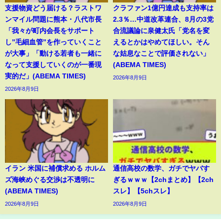
支援物資どう届ける？ラストワ
クラファン1億円達成も支持率は
ンマイル問題に熊本・八代市長
2.3％…中道改革連合、8月の3党
「我々が町内会長をサポート
合流議論に泉健太氏「党名を変
し”毛細血管”を作っていくこと
えるとかはやめてほしい。そん
が大事」「動ける若者も一緒に
な姑息なことで評価されない」
なって支援していくのが一番現
(ABEMA TIMES)
実的だ」(ABEMA TIMES)
2026年8月9日
2026年8月9日
イラン 米国に補償求める ホルム
通信高校の数学、ガチでヤバす
ズ海峡めぐる交渉は不透明に
ぎるｗｗｗ【2chまとめ】【2ch
(ABEMA TIMES)
スレ】【5chスレ】
2026年8月9日
2026年8月9日