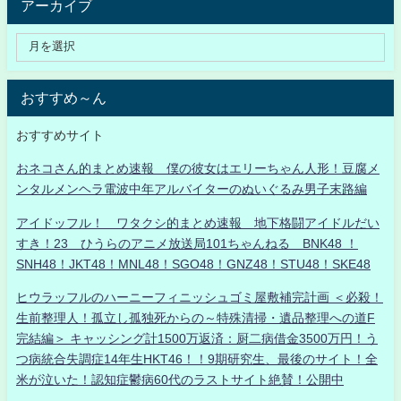
アーカイブ
おすすめ～ん
おすすめサイト
おネコさん的まとめ速報 僕の彼女はエリーちゃん人形！豆腐メ
ンタルメンヘラ電波中年アルバイターのぬいぐるみ男子末路編
アイドッフル！ ワタクシ的まとめ速報 地下格闘アイドルだい
すき！23 ひうらのアニメ放送局101ちゃんねる BNK48 ！
SNH48！JKT48！MNL48！SGO48！GNZ48！STU48！SKE48
ヒウラッフルのハーニーフィニッシュゴミ屋敷補完計画 ＜必殺！
生前整理人！孤立し孤独死からの～特殊清掃・遺品整理への道F
完結編＞ キャッシング計1500万返済：厨二病借金3500万円！う
つ病統合失調症14年生HKT46！！9期研究生、最後のサイト！全
米が泣いた！認知症鬱病60代のラストサイト絶賛！公開中