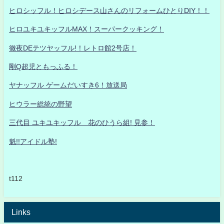
ヒロシッフル！ヒロシデース山さんのリフォームひとりDIY！！
ヒロユキユキッフルMAX！スーパークッキング！
徹夜DEテツヤッフル!！レトロ館2号店！
剛Q超児ともっふる！
ヤナッフル ゲームだいすき6！放送局
ヒウラー総統の野望
三代目 ユキユキッフル 花のひうら組! 見参！
魁!!アイドル塾!
t112
Links