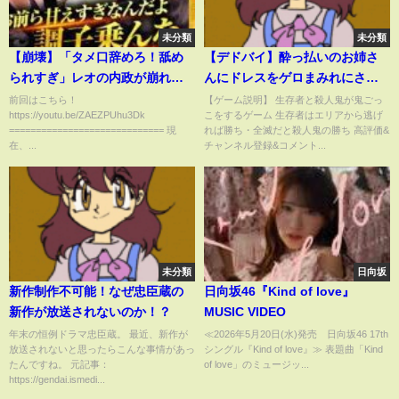
未分類
未分類
【崩壊】「タメ口辞めろ！舐め
【デドバイ】酔っ払いのお姉さ
られすぎ」レオの内政が崩れ始
んにドレスをゲロまみれにされ
める…
る S3 #62【ゲーム実況】デッド
前回はこちら！
【ゲーム説明】 生存者と殺人鬼が鬼ごっ
https://youtu.be/ZAEZPUhu3Dk
こをするゲーム 生存者はエリアから逃げ
バイデイライト
============================= 現
れば勝ち・全滅だと殺人鬼の勝ち 高評価&
在、...
チャンネル登録&コメント...
未分類
日向坂
新作制作不可能！なぜ忠臣蔵の
日向坂46『Kind of love』
新作が放送されないのか！？
MUSIC VIDEO
年末の恒例ドラマ忠臣蔵。 最近、新作が
≪2026年5月20日(水)発売 日向坂46 17th
放送されないと思ったらこんな事情があっ
シングル『Kind of love』≫ 表題曲「Kind
たんですね。 元記事：
of love」のミュージッ...
https://gendai.ismedi...