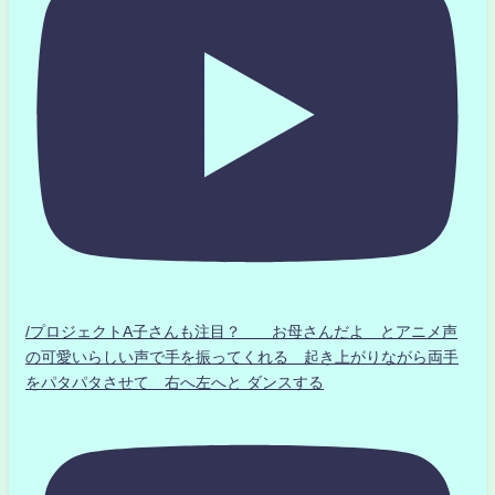
/プロジェクトA子さんも注目？ お母さんだよ とアニメ声
の可愛いらしい声で手を振ってくれる 起き上がりながら両手
をパタパタさせて 右へ左へと ダンスする