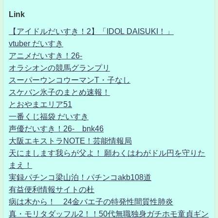
Link
【アイドルだいすき！2】「IDOL DAISUKI！」
vtuber だいすき
アニメだいすき！26-
オラシオンの競馬グランプリ
スーパーウンコウーマンT・子なし
スケバン氷子のまとめ速報！
とおやまエリア51
一番くじ福袋 だいすき
声優だいすき！26- bnk46
大阪エキストラNOTE！芸能情報局
天にまします我らが父よ！ 願わくはわがドル円を守りた
まえ！
実録パチンコ梁山泊！パチンコakb108道
有益便利情報サイトの杜
病は木から！ 24金バエ子の特発性間質性肺炎
真・モリタダッフル2！！50代無職独身ガチホモ童貞ギン