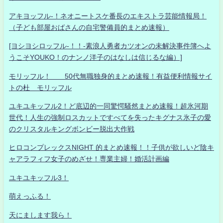
アキヨッフル-！ネオニートスケ番長のエキストラ芸能情報局！
（子ども部屋おばさんの自宅警備員的まとめ速報）
[ヨシヨシロッフル-！！-素浪人勇者カツオンの未解決事件簿へよ
うこそYOUKO！のナンノ洋子のはなしは信じるな編）]
モリッフル！ 50代無職独身的まとめ速報！有益便利情報サイ
トの杜 モリッフル
ユキユキッフル2！ど底辺的一同驚愕騒然まとめ速報！超氷河期
世代！人生の強制ロスカットですべてを失ったキグナス氷子の愛
のクリスタルキングボンビー脱出大作戦
ヒロコンプレックスNIGHT 的まとめ速報！！子供が欲しいど陰キ
ャアラフィフ女子のめざせ！専業主婦！婚活計画編
ユキユキッフル3！
萌えっふる！
天にまします我ら！