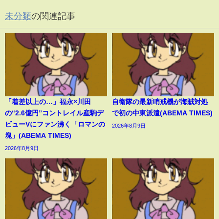
未分類
の関連記事
「着差以上の…」福永×川田
自衛隊の最新哨戒機が海賊対処
の“2.6億円”コントレイル産駒デ
で初の中東派遣(ABEMA TIMES)
ビューVにファン沸く「ロマンの
2026年8月9日
塊」(ABEMA TIMES)
2026年8月9日