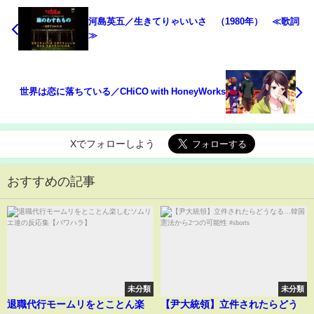
河島英五／生きてりゃいいさ （1980年） ≪歌詞
≫
世界は恋に落ちている／CHiCO with HoneyWorks
Xでフォローしよう
おすすめの記事
未分類
未分類
退職代行モームリをとことん楽
【尹大統領】立件されたらどう