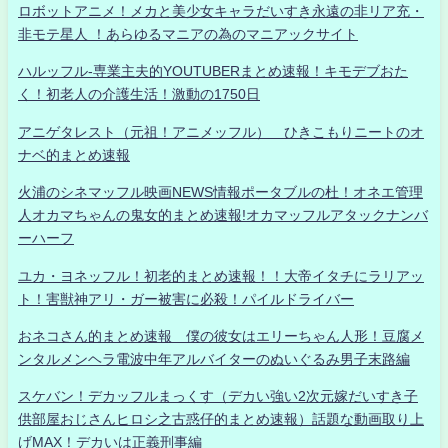
ロボットアニメ！メカと美少女キャラだいすき永遠の非リア充・
非モテ星人 ！あらゆるマニアの為のマニアックサイト
ハルッフル-専業主夫的YOUTUBERまとめ速報！キモデブおた
く！初老人の介護生活！激動の1750日
アニゲタレスト（元祖！アニメッフル） ひきこもりニートのオ
ナベ的まとめ速報
火浦のシネマッフル映画NEWS情報ポータブルの杜！オネエ管理
人オカマちゃんの鬼女的まとめ速報!オカマッフルアタックナンバ
ーハーフ
ユカ・ヨネッフル！初老的まとめ速報！！大帝イタチにラリアッ
ト！害獣神アリ・ガー被害に必殺！パイルドライバー
おネコさん的まとめ速報 僕の彼女はエリーちゃん人形！豆腐メ
ンタルメンヘラ電波中年アルバイターのぬいぐるみ男子末路編
スケバン！デカッフルまっくす（デカい強い2次元嫁だいすき子
供部屋おじさんヒロシ之古惑仔的まとめ速報）話題な動画取り上
げMAX！デカいは正義刑事編