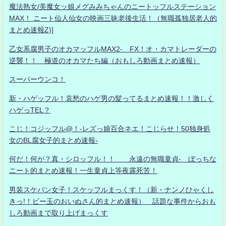
魔法熟女/美魔女ッ娘メグみみちゃんのニートッフルステーション
MAX！ ニート仙人仙女の映画三昧老後生活！（無職孤独居老人的
まとめ速報Z)]
乙女系腐男子のオカマッフルMAX2- FX！オ・カマトレーダーの
逆襲！！ 極道のオカマたち編（おもしろ動画まとめ速報）
スーパーウンコ！
新・ハゲッフル！哀愁のハゲ男の髪ってるまとめ速報！！激しく
ハゲっTEL？
こじ！コジッフル@！-レズっ娘百合ネエ！こじらせ！50独身処
女のBL腐女子的まとめ速報-
何だ！何が？真・シロッフル！！ 永遠の無職童貞- ぼっちな
ニート的まとめ速報！一生童貞上等夜露死苦！
男装スケバン女子！スケッフルまっくす！（新・ナンノひゃくし
きっ!！ビー玉のおいぬさん的まとめ速報） 話題な事件からおも
しろ動画まで取り上げまっくす