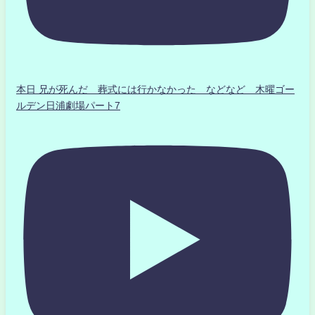
本日 兄が死んだ 葬式には行かなかった などなど 木曜ゴー
ルデン日浦劇場パート7