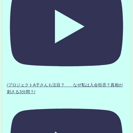
/プロジェクトA子さんも注目？ なぜ私は入会拒否？真相が
刺さる3分間？/