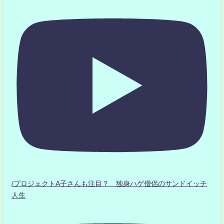
/プロジェクトA子さんも注目？ 独身ハゲ僧侶のサンドイッチ
人生