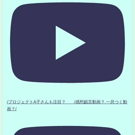
/プロジェクトA子さんも注目？ /感想戯言動画？.一息つく動
画？/