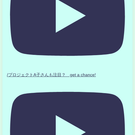
/プロジェクトA子さんも注目？ get a chance!