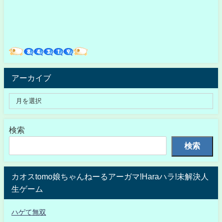
アーカイブ
検索
検索
カオスtomo娘ちゃんねーるアーガマ!Haraハラ!未解決人
生ゲーム
ハゲて無双