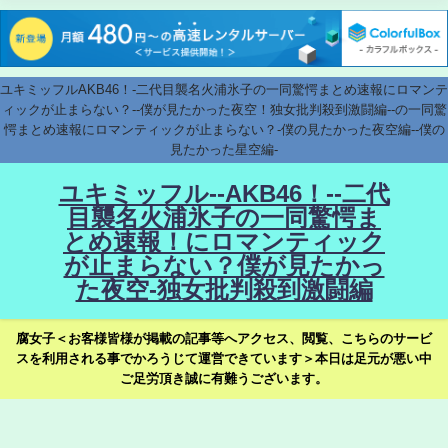
ユキミッフルAKB46！-二代目襲名火浦氷子の一同驚愕まとめ速報にロマンテ
ィックが止まらない？--僕が見たかった夜空！独女批判殺到激闘編--の一同驚
愕まとめ速報にロマンティックが止まらない？-僕の見たかった夜空編--僕の
見たかった星空編-
ユキミッフル--AKB46！--二代
目襲名火浦氷子の一同驚愕ま
とめ速報！にロマンティック
が止まらない？僕が見たかっ
た夜空-独女批判殺到激闘編
腐女子＜お客様皆様が掲載の記事等へアクセス、閲覧、こちらのサービ
スを利用される事でかろうじて運営できています＞本日は足元が悪い中
ご足労頂き誠に有難うございます。