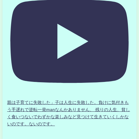
親は子育てに失敗した」子は人生に失敗した。負けに気付きも
う手遅れで逆転一発manなんかありません、 残りの人生、貧し
く食いつないでわずかな楽しみなど見つけて生きていくしかな
いのです。ないのです。