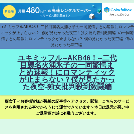
ユキミッフルAKB46！-二代目襲名火浦氷子の一同驚愕まとめ速報にロマンテ
ィックが止まらない？--僕が見たかった夜空！独女批判殺到激闘編--の一同驚
愕まとめ速報にロマンティックが止まらない？-僕の見たかった夜空編--僕の
見たかった星空編-
ユキミッフル--AKB46！--二代
目襲名火浦氷子の一同驚愕ま
とめ速報！にロマンティック
が止まらない？僕が見たかっ
た夜空-独女批判殺到激闘編
腐女子＜お客様皆様が掲載の記事等へアクセス、閲覧、こちらのサービ
スを利用される事でかろうじて運営できています＞本日は足元が悪い中
ご足労頂き誠に有難うございます。