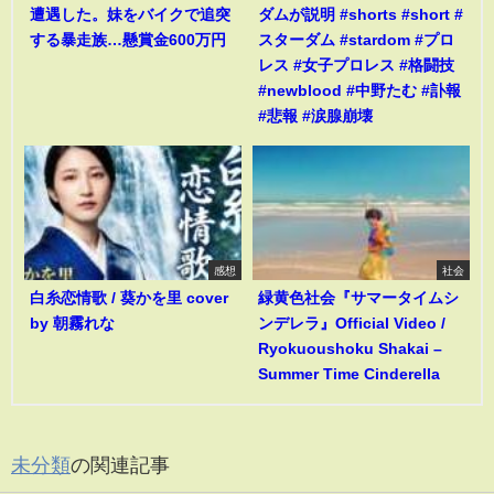
遭遇した。妹をバイクで追突
ダムが説明 #shorts #short #
する暴走族…懸賞金600万円
スターダム #stardom #プロ
レス #女子プロレス #格闘技
#newblood #中野たむ #訃報
#悲報 #涙腺崩壊
感想
社会
白糸恋情歌 / 葵かを里 cover
緑黄色社会『サマータイムシ
by 朝霧れな
ンデレラ』Official Video /
Ryokuoushoku Shakai –
Summer Time Cinderella
未分類
の関連記事