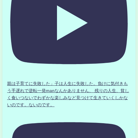
親は子育てに失敗した」子は人生に失敗した。負けに気付きも
う手遅れで逆転一発manなんかありません、 残りの人生、貧し
く食いつないでわずかな楽しみなど見つけて生きていくしかな
いのです。ないのです。