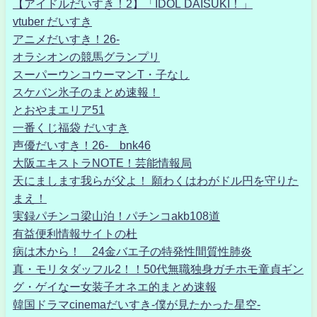
【アイドルだいすき！2】「IDOL DAISUKI！」
vtuber だいすき
アニメだいすき！26-
オラシオンの競馬グランプリ
スーパーウンコウーマンT・子なし
スケバン氷子のまとめ速報！
とおやまエリア51
一番くじ福袋 だいすき
声優だいすき！26- bnk46
大阪エキストラNOTE！芸能情報局
天にまします我らが父よ！ 願わくはわがドル円を守りた
まえ！
実録パチンコ梁山泊！パチンコakb108道
有益便利情報サイトの杜
病は木から！ 24金バエ子の特発性間質性肺炎
真・モリタダッフル2！！50代無職独身ガチホモ童貞ギン
グ・ゲイなー女装子オネエ的まとめ速報
韓国ドラマcinemaだいすき-僕が見たかった星空-