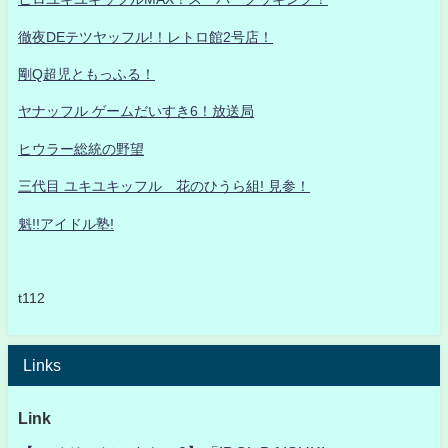
徹夜DEテツヤッフル!！レトロ館2号店！
剛Q超児ともっふる！
ヤナッフル ゲームだいすき6！放送局
ヒウラー総統の野望
三代目 ユキユキッフル 花のひうら組! 見参！
魁!!アイドル塾!
t112
Links
Link