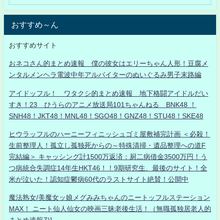
おすすめ～ん
おすすめサイト
おネコさん的まとめ速報 僕の彼女はエリーちゃん人形！豆腐メ
ンタルメンヘラ電波中年アルバイターのぬいぐるみ男子末路編
アイドッフル！ ワタクシ的まとめ速報 地下格闘アイドルだい
すき！23 ひうらのアニメ放送局101ちゃんねる BNK48 ！
SNH48！JKT48！MNL48！SGO48！GNZ48！STU48！SKE48
ヒウラッフルのハーニーフィニッシュゴミ屋敷補完計画 ＜必殺！
生前整理人！孤立し孤独死からの～特殊清掃・遺品整理への道F
完結編＞ キャッシング計1500万返済：厨二病借金3500万円！う
つ病統合失調症14年生HKT46！！9期研究生、最後のサイト！全
米が泣いた！認知症鬱病60代のラストサイト絶賛！公開中
魔法熟女/美魔女ッ娘メグみみちゃんのニートッフルステーション
MAX！ ニート仙人仙女の映画三昧老後生活！（無職孤独居老人的