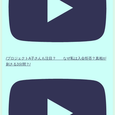
/プロジェクトA子さんも注目？ なぜ私は入会拒否？真相が
刺さる3分間？/