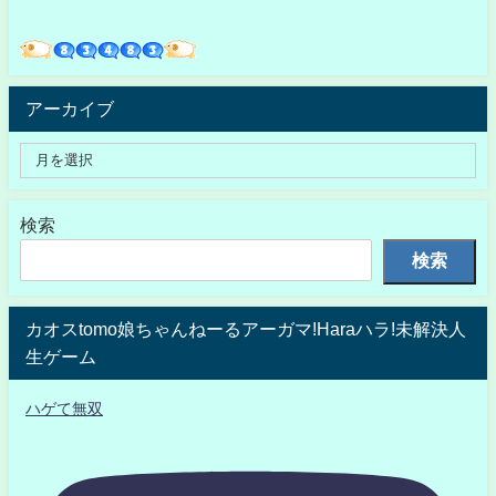
アーカイブ
検索
検索
カオスtomo娘ちゃんねーるアーガマ!Haraハラ!未解決人
生ゲーム
ハゲて無双