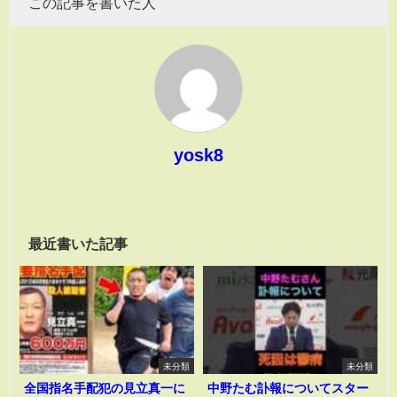
この記事を書いた人
yosk8
最近書いた記事
未分類
未分類
全国指名手配犯の見立真一に
中野たむ訃報についてスター