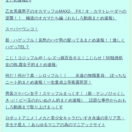
まとめ速報Z)]
乙女系腐男子のオカマッフルMAX2- FX！オ・カマトレーダーの
逆襲！！ 極道のオカマたち編（おもしろ動画まとめ速報）
スーパーウンコ！
新・ハゲッフル！哀愁のハゲ男の髪ってるまとめ速報！！激しく
ハゲっTEL？
こじ！コジッフル@！-レズっ娘百合ネエ！こじらせ！50独身処
女のBL腐女子的まとめ速報-
何だ！何が？真・シロッフル！！ 永遠の無職童貞- ぼっちな
ニート的まとめ速報！一生童貞上等夜露死苦！
男装スケバン女子！スケッフルまっくす！（新・ナンノひゃくし
きっ!！ビー玉のおいぬさん的まとめ速報） 話題な事件からおも
しろ動画まで取り上げまっくす
ロボットアニメ！メカと美少女キャラだいすき永遠の非リア充・
非モテ星人 ！あらゆるマニアの為のマニアックサイト