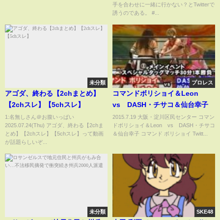
手を合わせに一緒に行かない？とTwitterで
ウナちゃんマン永眠の章】
誘うのである。 #...
未分類
プロレス
アゴダ、終わる【2chまとめ】
コマンドボリショイ＆Leon
【2chスレ】【5chスレ】
vs DASH・チサコ＆仙台幸子
1:名無しさん＠お腹いっぱい
2015.7.19 大阪・淀川区民センター コマン
2025.07.24(Thu) アゴダ、終わる【2chま
ドボリショイ＆Leon vs DASH・チサコ
とめ】【2chスレ】【5chスレ】って動画
＆仙台幸子 コマンド ボリショイ Twitt...
が話題らしいぞ...
未分類
SKE48