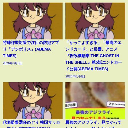
特殊詐欺対策で注目の防犯アプ
「かっこよすぎる」「最高のエ
リ「デジポリス」(ABEMA
ンドカード」と反響、アニメ
TIMES)
『攻殻機動隊 THE GHOST IN
THE SHELL』第5話エンドカー
2026年8月6日
ド公開(ABEMA TIMES)
2026年8月6日
代表監督選任めぐり 韓国サッカ
最強のアジフライ、見つかって