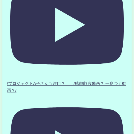
/プロジェクトA子さんも注目？ /感想戯言動画？.一息つく動
画？/