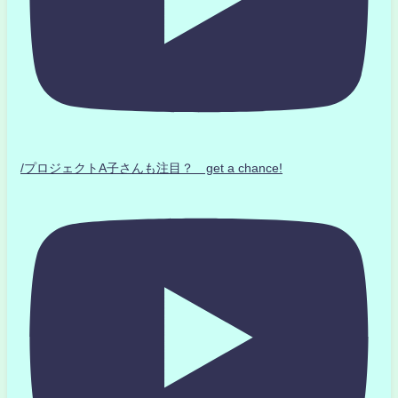
/プロジェクトA子さんも注目？ get a chance!