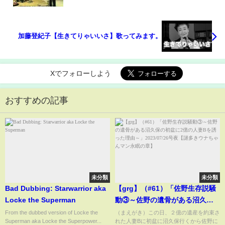
加藤登紀子【生きてりゃいいさ】歌ってみます。
Xでフォローしよう
おすすめの記事
未分類
未分類
Bad Dubbing: Starwarrior aka
【grg】（#61）「佐野生存説騒
Locke the Superman
動③～佐野の遺骨がある沼久保
の初盆に2億の人妻Bを誘った理
From the dubbed version of Locke the
（まえがき）この日、２億の遺産を約束さ
Superman aka Locke the Superpower...
れた人妻Bに初盆に沼久保行くから佐野に
由～」2023/07/26号夜【謎多き