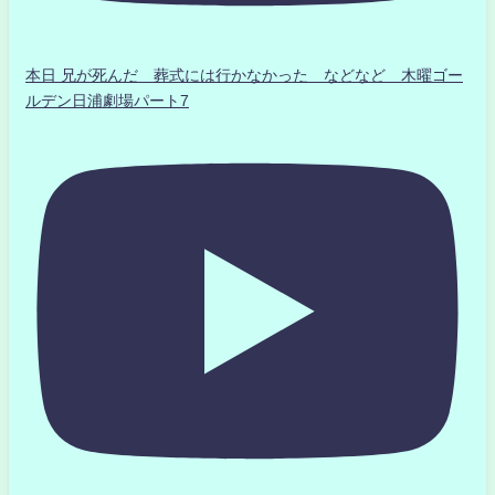
本日 兄が死んだ 葬式には行かなかった などなど 木曜ゴー
ルデン日浦劇場パート7