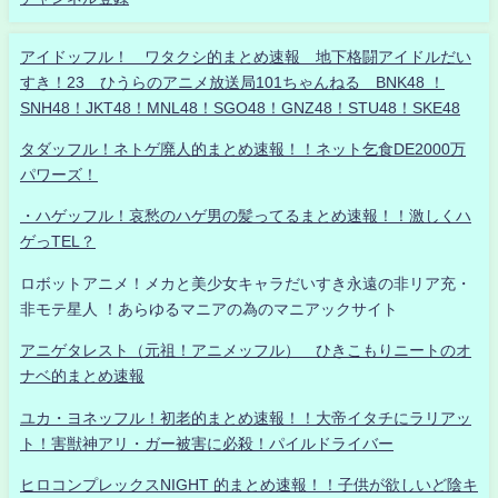
アイドッフル！ ワタクシ的まとめ速報 地下格闘アイドルだい
すき！23 ひうらのアニメ放送局101ちゃんねる BNK48 ！
SNH48！JKT48！MNL48！SGO48！GNZ48！STU48！SKE48
タダッフル！ネトゲ廃人的まとめ速報！！ネット乞食DE2000万
パワーズ！
・ハゲッフル！哀愁のハゲ男の髪ってるまとめ速報！！激しくハ
ゲっTEL？
ロボットアニメ！メカと美少女キャラだいすき永遠の非リア充・
非モテ星人 ！あらゆるマニアの為のマニアックサイト
アニゲタレスト（元祖！アニメッフル） ひきこもりニートのオ
ナベ的まとめ速報
ユカ・ヨネッフル！初老的まとめ速報！！大帝イタチにラリアッ
ト！害獣神アリ・ガー被害に必殺！パイルドライバー
ヒロコンプレックスNIGHT 的まとめ速報！！子供が欲しいど陰キ