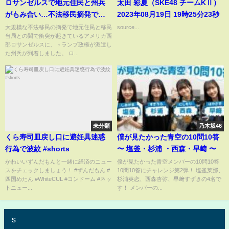
ロサンゼルスで地元住民と州兵
太田 彩夏（SKE48 チームKⅡ）
がもみ合い…不法移民摘発で衝
2023年08月19日 19時25分23秒
突続き州兵2000人派遣
大規模な不法移民の摘発で地元住民と移民
source...
当局との間で衝突が起きているアメリカ西
部ロサンゼルスに、トランプ政権が派遣し
た州兵が到着しました。 ロ...
未分類
乃木坂46
くら寿司皿戻し口に避妊具迷惑
僕が見たかった青空の10問10答
行為で波紋 #shorts
〜 塩釜・杉浦 ・西森・早﨑 〜
かわいいずんだもんと一緒に経済のニュー
僕が見たかった青空メンバーの10問10答
スをチェックしましょう！ #ずんだもん #
10問10答にチャレンジ第2弾！ 塩釜菜那、
四国めたん #WhiteCUL #コンドーム #ネッ
杉浦英恋、西森杏弥、早﨑すずきの4名で
トニュー...
す！ メンバーの...
s