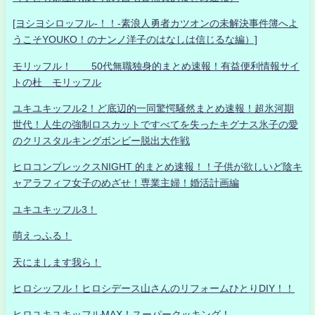
[ヨシヨシロッフル-！！-素浪人勇者カツオンの未解決事件簿へよ
うこそYOUKO！のナンノ洋子のはなしは信じるな編）]
モリッフル！ 50代無職独身的まとめ速報！有益便利情報サイ
トの杜 モリッフル
ユキユキッフル2！ど底辺的一同驚愕騒然まとめ速報！超氷河期
世代！人生の強制ロスカットですべてを失ったキグナス氷子の愛
のクリスタルキングボンビー脱出大作戦
ヒロコンプレックスNIGHT 的まとめ速報！！子供が欲しいど陰キ
ャアラフィフ女子のめざせ！専業主婦！婚活計画編
ユキユキッフル3！
萌えっふる！
天にまします我ら！
ヒロシッフル！ヒロシデース山さんのリフォームひとりDIY！！
ヒロユキユキッフルMAX！スーパークッキング！