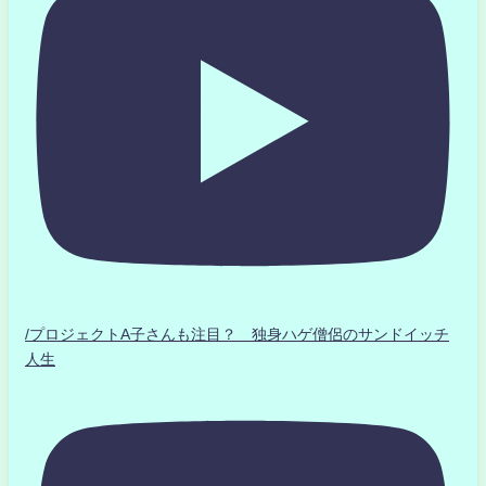
/プロジェクトA子さんも注目？ 独身ハゲ僧侶のサンドイッチ
人生