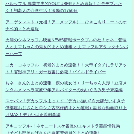
ハルッフル-専業主夫的YOUTUBERまとめ速報！キモデブおた
く！初老人の介護生活！激動の1750日
アニゲタレスト（元祖！アニメッフル） ひきこもりニートのオ
ナベ的まとめ速報
火浦のシネマッフル映画NEWS情報ポータブルの杜！オネエ管理
人オカマちゃんの鬼女的まとめ速報!オカマッフルアタックナンバ
ーハーフ
ユカ・ヨネッフル！初老的まとめ速報！！大帝イタチにラリアッ
ト！害獣神アリ・ガー被害に必殺！パイルドライバー
おネコさん的まとめ速報 僕の彼女はエリーちゃん人形！豆腐メ
ンタルメンヘラ電波中年アルバイターのぬいぐるみ男子末路編
スケバン！デカッフルまっくす（デカい強い2次元嫁だいすき子
供部屋おじさんヒロシ之古惑仔的まとめ速報）話題な動画取り上
げMAX！デカいは正義刑事編
アキヨッフル-！ネオニートスケ番長のエキストラ芸能情報局！
（子ども部屋おばさんの自宅警備員的まとめ速報）