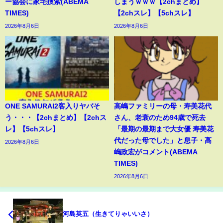
ー協会に家宅捜索(ABEMA
しまうｗｗｗ【2chまとめ】
TIMES)
【2chスレ】【5chスレ】
2026年8月6日
2026年8月6日
ONE SAMURAI2客入りヤバそ
高嶋ファミリーの母・寿美花代
う・・・【2chまとめ】【2chス
さん、老衰のため94歳で死去
レ】【5chスレ】
「最期の最期まで大女優 寿美花
代だった母でした」と息子・高
2026年8月6日
嶋政宏がコメント(ABEMA
TIMES)
2026年8月6日
河島英五（生きてりゃいいさ）