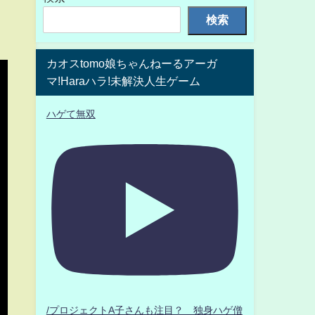
検索
カオスtomo娘ちゃんねーるアーガ
マ!Haraハラ!未解決人生ゲーム
ハゲて無双
/プロジェクトA子さんも注目？ 独身ハゲ僧