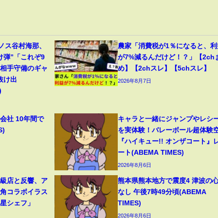
リノス谷村海那、
農家「消費税が1％になると、利
け弾”「これぞ9
が7%減るんだけど！？」【2ch
」相手守備のギャ
め】【2chスレ】【5chスレ】
抜け出
2026年8月7日
)
会社 10年間で
キャラと一緒にジャンプやレシ
S)
を実体験！バレーボール超体験
『ハイキュー!! オンザコート』
ート(ABEMA TIMES)
2026年8月6日
高級店と反響、ア
熊本県熊本地方で震度4 津波の
牛角コラボイラス
なし 午後7時49分頃(ABEMA
つ星シェフ」
TIMES)
2026年8月6日