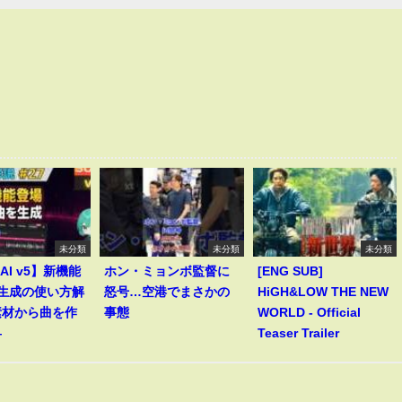
未分類
未分類
未分類
 AI v5】新機能
ホン・ミョンボ監督に
[ENG SUB]
le生成の使い方解
怒号…空港でまさかの
HiGH&LOW THE NEW
素材から曲を作
事態
WORLD - Official
―
Teaser Trailer