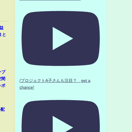
益
まと
ーブ
空間
/プロジェクトA子さんも注目？ get a
レポ
chance!
心配