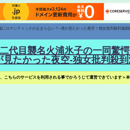
速報にロマンティックが止まらない？--僕が見たかった夜空！独女批判殺到激闘
！--二代目襲名火浦氷子の一同
見たかった夜空-独女批判殺到
、こちらのサービスを利用される事でかろうじて運営できています＞本