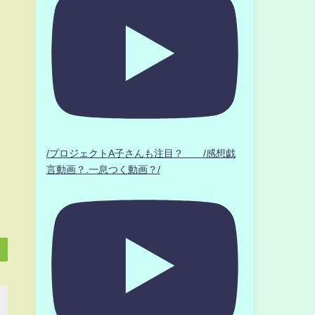
/プロジェクトA子さんも注目？ /感想戯
言動画？.一息つく動画？/