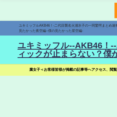
ユキミッフルAKB46！-二代目襲名火浦氷子の一同驚愕まとめ
見たかった夜空編--僕の見たかった星空編-
ユキミッフル--AKB46
ィックが止まらない？僕が
腐女子＜お客様皆様が掲載の記事等へアクセス、閲覧