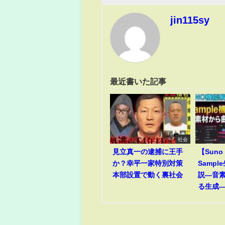
jin115sy
最近書いた記事
社会
見立真一の逮捕に王手
【Suno
か？幸平一家特別対策
Samp
本部設置で動く裏社会
説―音
る生成