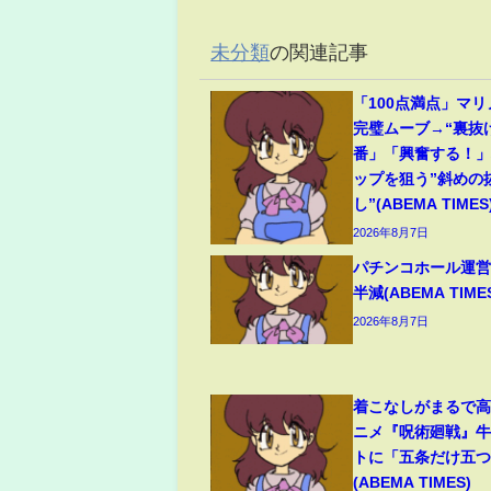
未分類
の関連記事
「100点満点」マ
完璧ムーブ→“裏抜
番」「興奮する！
ップを狙う”斜めの
し”(ABEMA TIMES
2026年8月7日
パチンコホール運営
半減(ABEMA TIME
2026年8月7日
着こなしがまるで
ニメ『呪術廻戦』
トに「五条だけ五
(ABEMA TIMES)