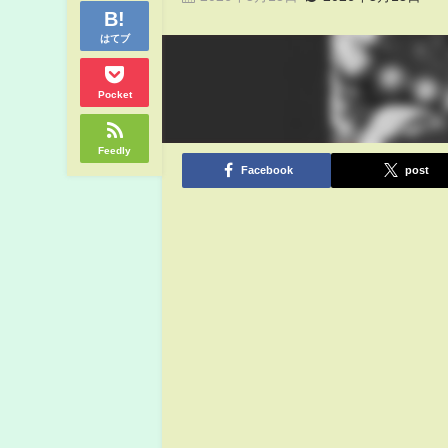
はてブ
Pocket
Feedly
Facebook
post