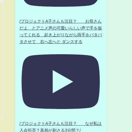
/プロジェクトA子さんも注目？ お母さん
だよ とアニメ声の可愛いらしい声で手を振
ってくれる 起き上がりながら両手をパタパ
タさせて 右へ左へと ダンスする
/プロジェクトA子さんも注目？ なぜ私は
入会拒否？真相が刺さる3分間？/