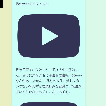
侶のサンドイッチ人生
親は子育てに失敗した」子は人生に失敗し
た。負けに気付きもう手遅れで逆転一発man
なんかありません、 残りの人生、貧しく食
いつないでわずかな楽しみなど見つけて生き
ていくしかないのです。ないのです。