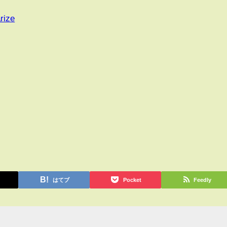
rize
はてブ
Pocket
Feedly