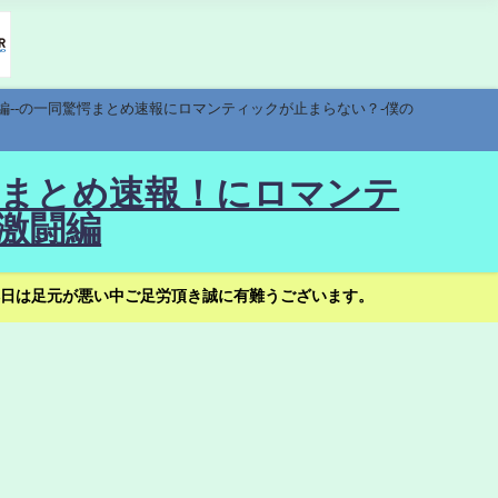
編--の一同驚愕まとめ速報にロマンティックが止まらない？-僕の
驚愕まとめ速報！にロマンテ
激闘編
日は足元が悪い中ご足労頂き誠に有難うございます。