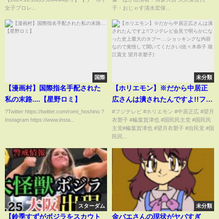
ロレス・DIANA】【玉川ボール
女子プロレ...
子・おじゃす清水宏保...
のスリーカウントは叩かせな
い！】
国際
未分類
【漫画村】国際指名手配された
【ホリエモン】※だから中居正
私の末路....【星野ロミ】
広さんは潰されたんですよ!!フジ
テレビ会見で明らかになった史
?Twitter https://twitter.com/romi_hoshino ?
#フジテレビ #ホリエモン #中居正広 #望月
Instagram https://www.insta...
衣塑子 #榛葉賀津也 #国民民主党 #国民民
上最大のタブー....ショッキング
主党#榛葉賀津也 #望月衣塑子 #自民党 #国
な内容なので覚悟して聞いてく
民民...
ださい[佐々木恭子 堀江貴文 望月
衣塑子]
スターダム
未分類
【鈴季すずがボジラをスカウト
金バエさんの現状がヤバすぎ