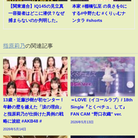
【関東連合】IQ145の見立真
本家 #棚橋弘至 の良さを0に
一容疑者はどこに潜伏？なぜ
する#中野たむ #くりぃむナ
捕まらないのか判明した。
ンタラ #shorts
指原莉乃
の関連記事
13歳・近藤沙樹が初センター！
＝LOVE（イコールラブ）/ 18th
年齢の壁を越えた「涙の理由」
Single『とくべチュ、して』
と指原莉乃が仕掛けた異例の戦
FAN CAM “野口衣織” ver.
略に波紋 #AKB48 #
2026年5月13日
2026年5月14日