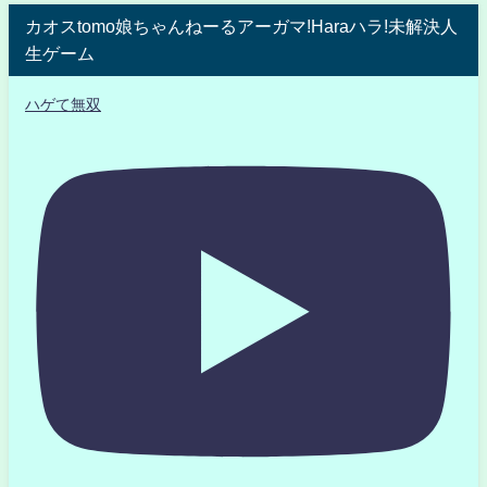
カオスtomo娘ちゃんねーるアーガマ!Haraハラ!未解決人
生ゲーム
ハゲて無双