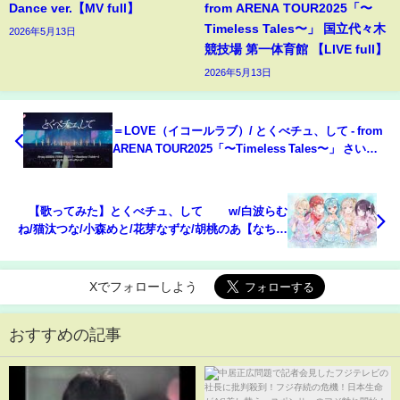
Dance ver.【MV full】
from ARENA TOUR2025「〜
Timeless Tales〜」 国立代々木
2026年5月13日
競技場 第一体育館 【LIVE full】
2026年5月13日
＝LOVE（イコールラブ）/ とくべチュ、して - from
ARENA TOUR2025「〜Timeless Tales〜」 さいた
まスーパーアリーナ - 【LIVE full】
【歌ってみた】とくべチュ、して w/白波らむ
ね/猫汰つな/小森めと/花芽なずな/胡桃のあ【なちゅ
らりー】
Xでフォローしよう
おすすめの記事