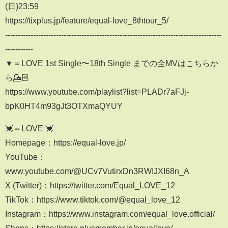
(日)23:59
https://tixplus.jp/feature/equal-love_8thtour_5/
-------------------------------------------------------------------------------------
-----------
▼＝LOVE 1st Single〜18th Single までの全MVはこちらか
ら💁🏻​​
https://www.youtube.com/playlist?list=PLADr7aFJj-
bpK0HT4m93gJt3OTXmaQYUY
💓＝LOVE 💓
Homepage：https://equal-love.jp/
YouTube：
www.youtube.com/@UCv7VutirxDn3RWIJXI68n_A
X (Twitter)：https://twitter.com/Equal_LOVE_12
TikTok：https://www.tiktok.com/@equal_love_12
Instagram：https://www.instagram.com/equal_love.official/
Shops：https://store.plusmember.jp/equallove/