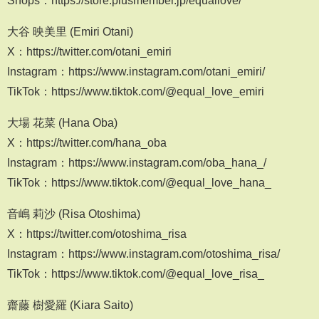
大谷 映美里 (Emiri Otani)
X：https://twitter.com/otani_emiri
Instagram：https://www.instagram.com/otani_emiri/
TikTok：https://www.tiktok.com/@equal_love_emiri
大場 花菜 (Hana Oba)
X：https://twitter.com/hana_oba
Instagram：https://www.instagram.com/oba_hana_/
TikTok：https://www.tiktok.com/@equal_love_hana_
音嶋 莉沙 (Risa Otoshima)
X：https://twitter.com/otoshima_risa
Instagram：https://www.instagram.com/otoshima_risa/
TikTok：https://www.tiktok.com/@equal_love_risa_
齋藤 樹愛羅 (Kiara Saito)