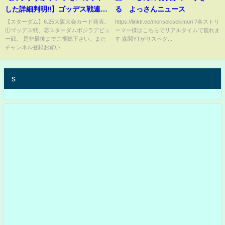
した詳細判明‼️】ゴッデス戦連戦
る よっさんニュース
の理由は⁉️7.4NBタッグ前哨戦‼️
【スターダム】6.25大阪大会カード発表。
https://linktr.ee/morisekisekimori ?各ストリ
①ゴッデス戦、②スターダムボジラデビュ
ーマー様はこちらでリアルタイムで観れま
6.21代々木でのボジラ乱入に
ー戦。 是非最後までご視聴下さい。また
す 森関YTがリスペク...
様々なスターダム選手のコメン
チャンネル登録お願い...
ト⁉️
s