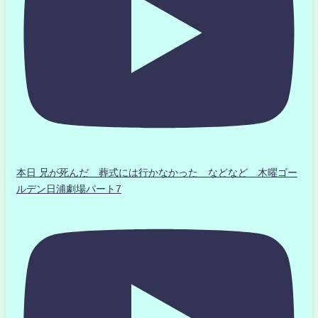
本日 兄が死んだ 葬式には行かなかった などなど 木曜ゴー
ルデン日浦劇場パート7