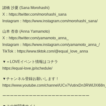
諸橋 沙夏 (Sana Morohashi)
X：https://twitter.com/morohashi_sana
Instagram：https://www.instagram.com/morohashi_sana/
山本 杏奈 (Anna Yamamoto)
X：https://twitter.com/yamamoto_anna_
Instagram：https://www.instagram.com/yamamoto_anna_/
TikTok：https://www.tiktok.com/@equal_love_anna
▼＝LOVEイベント情報はコチラ
https://equal-love.jp/schedule/
▼チャンネル登録お願いします！
https://www.youtube.com/channel/UCv7VutirxDn3RWIJXI68n
ーーーーーーーーーーーーーーーーーーーーーーー
▼その他関連サイト