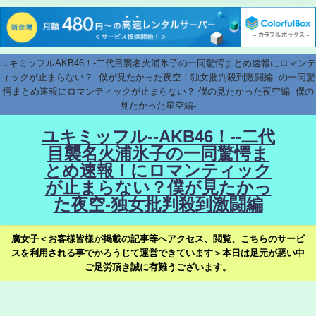
ユキミッフルAKB46！-二代目襲名火浦氷子の一同驚愕まとめ速報にロマンテ
ィックが止まらない？--僕が見たかった夜空！独女批判殺到激闘編--の一同驚
愕まとめ速報にロマンティックが止まらない？-僕の見たかった夜空編--僕の
見たかった星空編-
ユキミッフル--AKB46！--二代
目襲名火浦氷子の一同驚愕ま
とめ速報！にロマンティック
が止まらない？僕が見たかっ
た夜空-独女批判殺到激闘編
腐女子＜お客様皆様が掲載の記事等へアクセス、閲覧、こちらのサービ
スを利用される事でかろうじて運営できています＞本日は足元が悪い中
ご足労頂き誠に有難うございます。