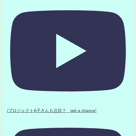
/プロジェクトA子さんも注目？ get a chance!