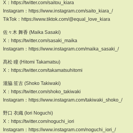
X：https://twitter.com/saitou_kiara
Instagram：https://www.instagram.com/saito_kiara_/
TikTok：https://www.tiktok.com/@equal_love_kiara
佐々木 舞香 (Maika Sasaki)
X：https://twitter.com/sasaki_maika
Instagram：https://www.instagram.com/maika_sasaki_/
髙松 瞳 (Hitomi Takamatsu)
X：https://twitter.com/takamatsuhitomi
瀧脇 笙古 (Shoko Takiwaki)
X：https://twitter.com/shoko_takiwaki
Instagram：https://www.instagram.com/takiwaki_shoko_/
野口 衣織 (Iori Noguchi)
X：https://twitter.com/noguchi_iori
Instagram：https://www.instagram.com/noguchi_iori_/