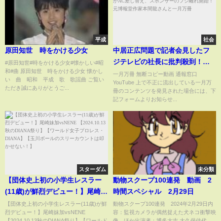
平成
社会
原田知世 時をかける少女
中居正広問題で記者会見したフ
ジテレビの社長に批判殺到！フ
#原田知世#時をかける少女#懐かしい#昭
和#曲 原田知世 時をかける少女 懐かし
ジ存続の危機！日本生命がAC差
一月万冊 無断コピー動画 通報窓口
い 曲 昭和 平成 歌 歌謡曲 ご覧い
YouTube 上で不正に流出している一月万
し替え、スポンサーのフジ離れ
ただき誠にありがとうご...
冊のコンテンツを発見された場合には、下
開始！元博報堂作家本間龍さん
記フォームよりお知らせ...
と一月万冊
スターダム
未分類
【団体史上初の小学生レスラー
動物スクープ100連発 動画 2
(11歳)が鮮烈デビュー！】尾崎妹
時間スペシャル 2月29日
加vsNENE 【2024.10.13秋の
【団体史上初の小学生レスラー(11歳)が鮮
動物スクープ100連発 2024年2月29日内
烈デビュー！】尾崎妹加vsNENE
容：監視カメラが偶然捉えた犬ネコ衝撃映
DIANA祭り】【ワールド女子プ
【2024.10.13秋のDIANA祭り】【ワールド
像 ほか出演者：博多大吉 大久保佳代