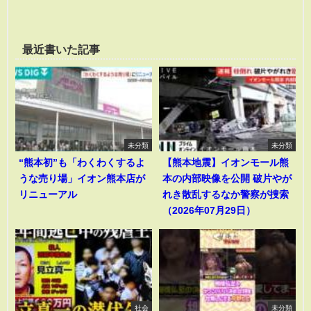
最近書いた記事
未分類
未分類
“熊本初”も「わくわくするよ
【熊本地震】イオンモール熊
うな売り場」イオン熊本店が
本の内部映像を公開 破片やが
リニューアル
れき散乱するなか警察が捜索
（2026年07月29日）
社会
未分類