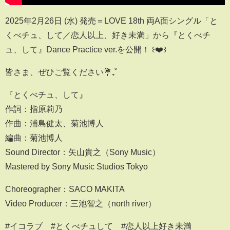
2025年2月26日 (水) 発売​＝LOVE 18th 両A面シングル「と
くべチュ、して／恋人以上、好き未満」から『とくべチ
ュ、して』Dance Practice ver.を公開！ ꒰❤️꒱
皆さま、ぜひご覧ください💐₊˚
『とくべチュ、して』
作詞：指原莉乃
作曲：浦島健太、菊池博人
編曲：菊池博人
Sound Director：矢山貴之（Sony Music）
Mastered by Sony Music Studios Tokyo
Choreographer：SACO MAKITA
Video Producer：三池智之（north river）
#イコラブ #とくべチュして #恋人以上好き未満