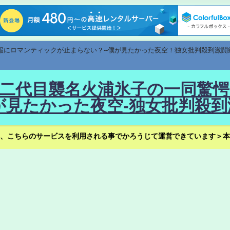
速報にロマンティックが止まらない？--僕が見たかった夜空！独女批判殺到激闘
！--二代目襲名火浦氷子の一同
見たかった夜空-独女批判殺到
、こちらのサービスを利用される事でかろうじて運営できています＞本