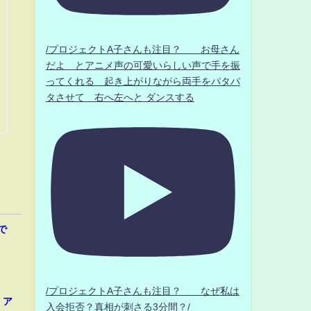
/プロジェクトA子さんも注目？ お母さん
だよ とアニメ声の可愛いらしい声で手を振
ってくれる 起き上がりながら両手をパタパ
タさせて 右へ左へと ダンスする
で
/プロジェクトA子さんも注目？ なぜ私は
、ア
入会拒否？真相が刺さる3分間？/