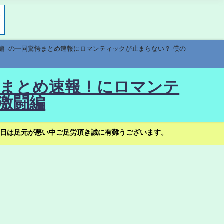
編--の一同驚愕まとめ速報にロマンティックが止まらない？-僕の
驚愕まとめ速報！にロマンテ
激闘編
日は足元が悪い中ご足労頂き誠に有難うございます。