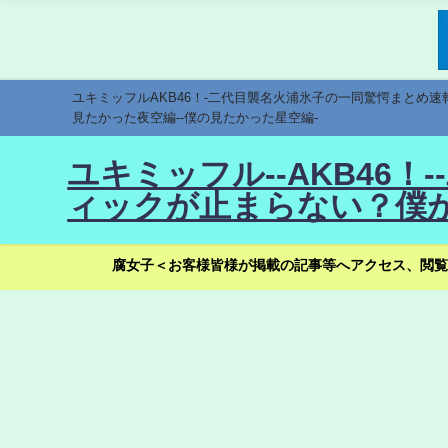
ユキミッフルAKB46！-二代目襲名火浦氷子の一同驚愕まとめ
見たかった夜空編--僕の見たかった星空編-
ユキミッフル--AKB46
ィックが止まらない？僕が
腐女子＜お客様皆様が掲載の記事等へアクセス、閲覧