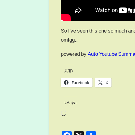
So I've seen this one so much an
omfgg,,
powered by
Auto Youtube Summa
共有:
Facebook
X
いいね: