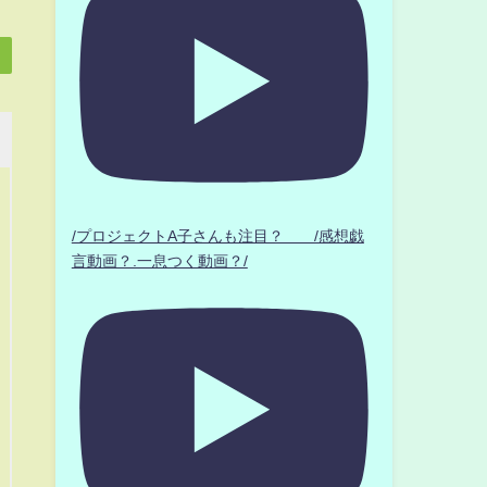
/プロジェクトA子さんも注目？ /感想戯
言動画？.一息つく動画？/