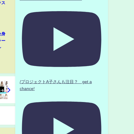
ラス
全身
ラー
シ
/プロジェクトA子さんも注目？ get a
chance!