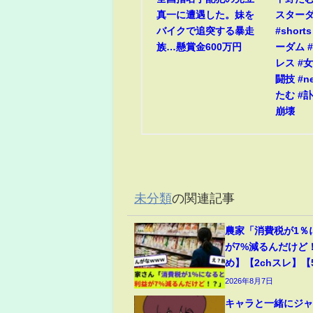
真一に遭遇した。妹を
スター
バイクで追突する暴走
#short
族…懸賞金600万円
ーダム #
レス #
闘技 #n
たむ #訃
崩壊
未分類
の関連記事
農家「消費税が1％
が7%減るんだけど
め】【2chスレ】【
2026年8月7日
キャラと一緒にジ