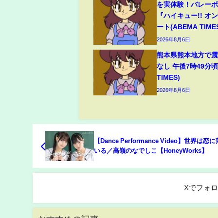
を実体験！バレー
『ハイキュー!! オ
ート(ABEMA TIME
2026年8月6日
熊本県熊本地方で震
なし 午後7時49分頃
TIMES)
2026年8月6日
【Dance Performance Video】世界は恋
いる／高嶺のなでしこ【HoneyWorks】
Xでフォ