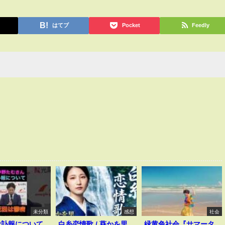
はてブ
Pocket
Feedly
未分類
感想
社会
む訃報について
白糸恋情歌 / 葵かを里
緑黄色社会『サマータ