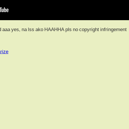
d aaa yes, na lss ako HAAHHA pls no copyright infringement
rize