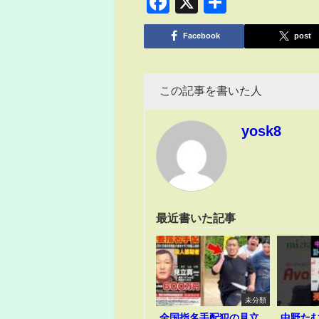
Facebook
X
共
有
Facebook
post
この記事を書いた人
yosk8
最近書いた記事
未分類
全国指名手配犯の見立
中野た