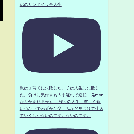
侶のサンドイッチ人生
親は子育てに失敗した」子は人生に失敗し
た。負けに気付きもう手遅れで逆転一発man
なんかありません、 残りの人生、貧しく食
いつないでわずかな楽しみなど見つけて生き
ていくしかないのです。ないのです。