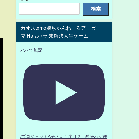
検索
カオスtomo娘ちゃんねーるアーガ
マ!Haraハラ!未解決人生ゲーム
ハゲて無双
/プロジェクトA子さんも注目？ 独身ハゲ僧