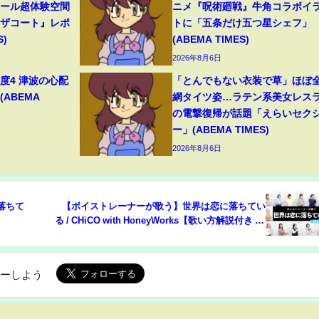
ボール超体験空間
ニメ『呪術廻戦』牛角コラボイ
ンザコート』レポ
トに「五条だけ五つ星シェフ」
S)
(ABEMA TIMES)
2026年8月6日
度4 津波の心配
「とんでもない衣装で草」ほぼ
(ABEMA
網タイツ姿…ラテン系美女レス
の電撃復帰が話題「えらいセク
ー」(ABEMA TIMES)
2026年8月6日
に落ちて
【ボイストレーナーが歌う】世界は恋に落ちてい
る / CHiCO with HoneyWorks【歌い方解説付き by
シアーミュージック】
ローしよう