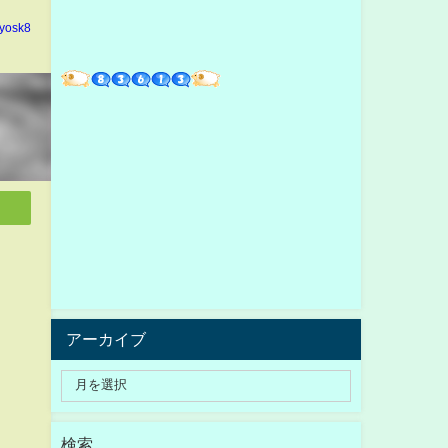
yosk8
アーカイブ
検索