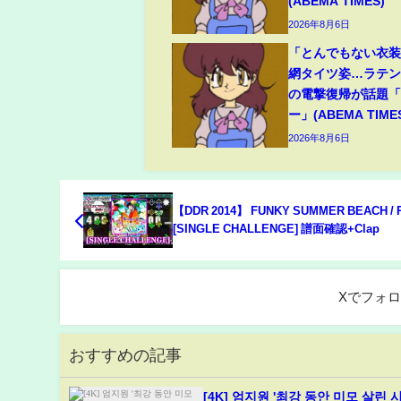
(ABEMA TIMES)
2026年8月6日
「とんでもない衣
網タイツ姿…ラテ
の電撃復帰が話題
ー」(ABEMA TIME
2026年8月6日
【DDR 2014】 FUNKY SUMMER BEACH / P
[SINGLE CHALLENGE] 譜面確認+Clap
Xでフォ
おすすめの記事
[4K] 엄지원 '최강 동안 미모 살린 