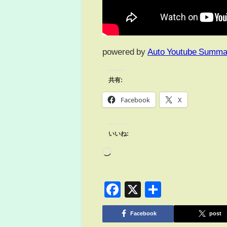
powered by
Auto Youtube Summa
共有:
Facebook
X
いいね:
Facebook
X
共
有
Facebook
post