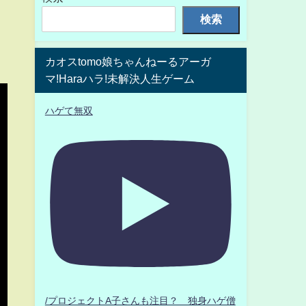
検索
カオスtomo娘ちゃんねーるアーガ
マ!Haraハラ!未解決人生ゲーム
ハゲて無双
/プロジェクトA子さんも注目？ 独身ハゲ僧