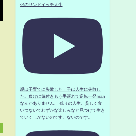
侶のサンドイッチ人生
親は子育てに失敗した」子は人生に失敗し
た。負けに気付きもう手遅れで逆転一発man
なんかありません、 残りの人生、貧しく食
いつないでわずかな楽しみなど見つけて生き
ていくしかないのです。ないのです。