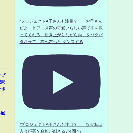
/プロジェクトA子さんも注目？ お母さん
だよ とアニメ声の可愛いらしい声で手を振
ってくれる 起き上がりながら両手をパタパ
タさせて 右へ左へと ダンスする
ーブ
空間
レポ
心配
/プロジェクトA子さんも注目？ なぜ私は
入会拒否？真相が刺さる3分間？/