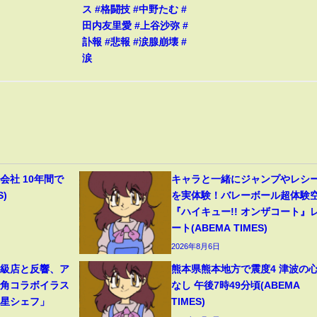
ス #格闘技 #中野たむ #
田内友里愛 #上谷沙弥 #
訃報 #悲報 #涙腺崩壊 #
涙
会社 10年間で
キャラと一緒にジャンプやレシ
S)
を実体験！バレーボール超体験
『ハイキュー!! オンザコート』
ート(ABEMA TIMES)
2026年8月6日
高級店と反響、ア
熊本県熊本地方で震度4 津波の
牛角コラボイラス
なし 午後7時49分頃(ABEMA
つ星シェフ」
TIMES)