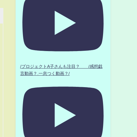
/プロジェクトA子さんも注目？ /感想戯
言動画？.一息つく動画？/