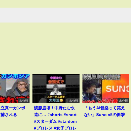
未分類
未分類
未分類
見立真一カンボ
涙腺崩壊！中野たむ永
「もうAI音楽って笑え
逮捕される
遠に… #shorts #short
ない」Suno v5の衝撃
#スターダム #stardom
#プロレス #女子プロレ