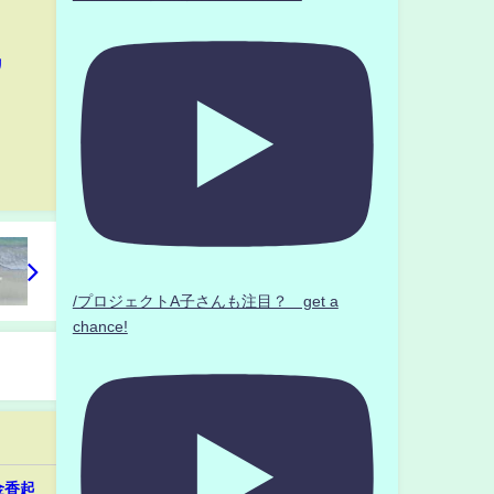
リ
/プロジェクトA子さんも注目？ get a
chance!
金香起