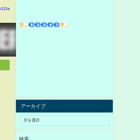
in115a
アーカイブ
検索