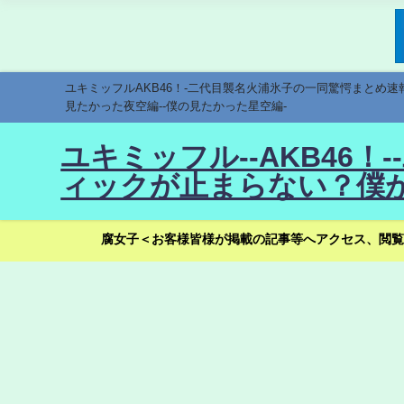
ユキミッフルAKB46！-二代目襲名火浦氷子の一同驚愕まとめ
見たかった夜空編--僕の見たかった星空編-
ユキミッフル--AKB46
ィックが止まらない？僕が
腐女子＜お客様皆様が掲載の記事等へアクセス、閲覧