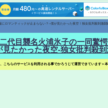
速報にロマンティックが止まらない？--僕が見たかった夜空！独女批判殺到激闘
！--二代目襲名火浦氷子の一同
見たかった夜空-独女批判殺到
、こちらのサービスを利用される事でかろうじて運営できています＞本