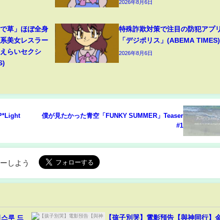
2026年8月6日
装で草」ほぼ全身
特殊詐欺対策で注目の防犯アプ
ン系美女レスラー
「デジポリス」(ABEMA TIMES)
「えらいセクシ
2026年8月6日
S)
*Light
僕が見たかった青空「FUNKY SUMMER」Teaser
#1
ローしよう
시스루 드
【孩子別哭】電影預告【與神同行】