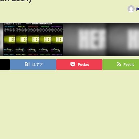
j
はてブ
Pocket
Feedly