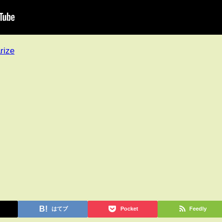
rize
はてブ
Pocket
Feedly