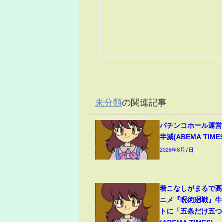
未分類
の関連記事
パチンコホール運営
半減(ABEMA TIME
2026年8月7日
着こなしがまるで
ニメ『呪術廻戦』
トに「五条だけ五