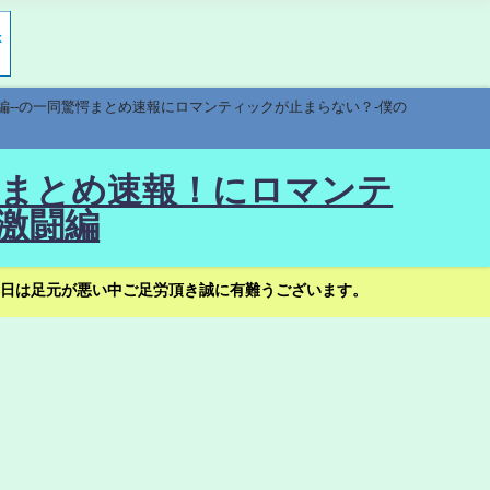
編--の一同驚愕まとめ速報にロマンティックが止まらない？-僕の
驚愕まとめ速報！にロマンテ
激闘編
日は足元が悪い中ご足労頂き誠に有難うございます。