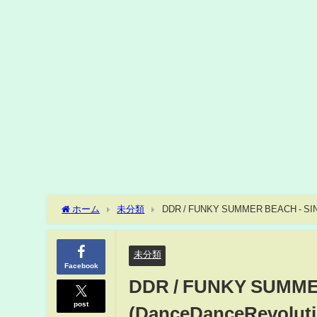
ホーム
未分類
DDR / FUNKY SUMMER BEACH - SING
未分類
Facebook
DDR / FUNKY SUMME
post
(DanceDanceRevoluti