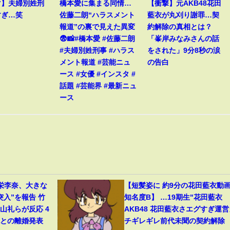
マ】夫婦別姓刑
橋本愛に集まる同情…
【衝撃】元AKB48花田
すぎ…笑
佐藤二朗“ハラスメント
藍衣が丸刈り謝罪…契
報道”の裏で見えた異変
約解除の真相とは？
😨📸#橋本愛 #佐藤二朗
「峯岸みなみさんの話
#夫婦別姓刑事 #ハラス
をされた」9分8秒の涙
メント報道 #芸能ニュ
の告白
ース #女優 #インスタ #
話題 #芸能界 #最新ニュ
ース
栄李奈、大きな
【短髪姿に 約9分の花田藍衣動画 .
突入”を報告 竹
知名度B】 …19期生"花田藍衣
山礼らが反応 4
AKB48 花田藍衣さエグすぎ運営
紀との離婚発表
チギレギレ前代未聞の契約解除