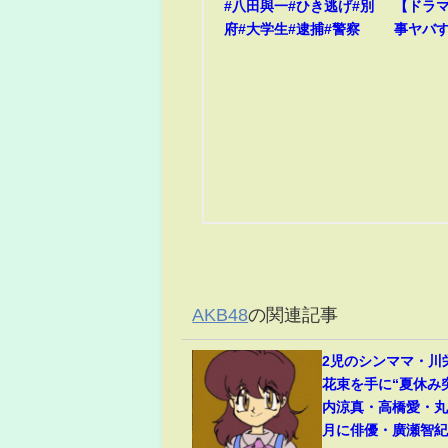
#八田與一#ひき逃げ#別
【ドラ
府#大学生#逮捕#警察
事ヤバ
AKB48
の関連記事
2児のシンママ・川
花束を手に“夏休み
内涼真・高橋愛・丸
月に俳優・廣瀬智