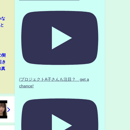
みな
音と
の契
起き
の真
/プロジェクトA子さんも注目？ get a
chance!