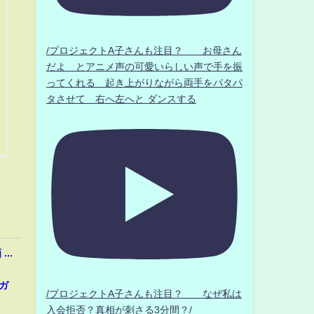
/プロジェクトA子さんも注目？ お母さん
だよ とアニメ声の可愛いらしい声で手を振
ってくれる 起き上がりながら両手をパタパ
タさせて 右へ左へと ダンスする
..
ガ
/プロジェクトA子さんも注目？ なぜ私は
入会拒否？真相が刺さる3分間？/