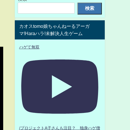
検索
カオスtomo娘ちゃんねーるアーガ
マ!Haraハラ!未解決人生ゲーム
ハゲて無双
/プロジェクトA子さんも注目？ 独身ハゲ僧