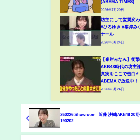
(ABEMA TIMES)
2026年7月20日
坊主にして髪質変わった
#ひろゆき #峯岸み
ナール
2026年6月24日
【峯岸みなみ】衝撃
AKB48時代の坊主
真実をここで告白⚡
ABEMAで放送中！
2026年6月24日
260226 Showroom - 近藤 沙樹(AKB48 2
190202