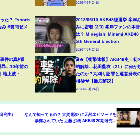
2026年6月24日
？ #shorts
2013/06/10 AKB48総選挙 峯岸
なみ #質問ゼメ
みに密着 (2/3) 峯岸ファンの本
は？ Minegishi Minami AKB48
5th General Election
2026年6月24日
事件の真相⁉️
🎬🔥【衝撃速報】AKB48史上初
謝罪…10年前の
約解除…花田藍衣（21）に何が
️｜地上波・
たのか？丸刈り謝罪と運営発表
相😭💔【徹底解説】
2026年6月24日
0期研究生)
なんで知ってるの？ 大賀 彩姫 に天然エピソードを
暴露されていた 近藤 沙樹 AKB48 20期研究生
kondo saki 川村 結衣 kawamura yui 丸山 ひなた
血液型 D型