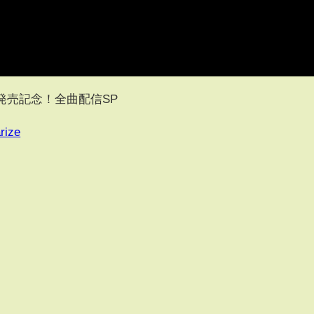
り桜』発売記念！全曲配信SP
rize