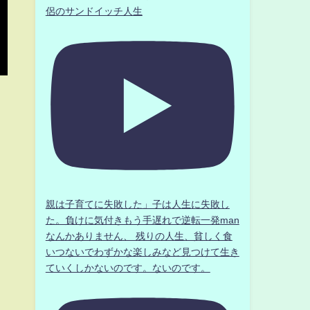
侶のサンドイッチ人生
親は子育てに失敗した」子は人生に失敗し
た。負けに気付きもう手遅れで逆転一発man
なんかありません、 残りの人生、貧しく食
いつないでわずかな楽しみなど見つけて生き
ていくしかないのです。ないのです。