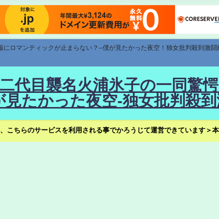
速報にロマンティックが止まらない？--僕が見たかった夜空！独女批判殺到激闘
！--二代目襲名火浦氷子の一同
見たかった夜空-独女批判殺到
、こちらのサービスを利用される事でかろうじて運営できています＞本