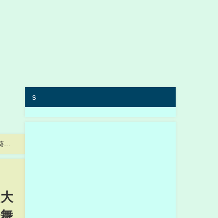
s
邉葵心
 大
橋舞