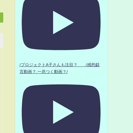
/プロジェクトA子さんも注目？ /感想戯
言動画？.一息つく動画？/