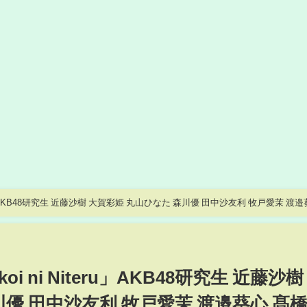
teru」AKB48研究生 近藤沙樹 大賀彩姫 丸山ひなた 森川優 田中沙友利 牧戸愛茉 渡
i ni Niteru」AKB48研究生 近藤沙樹
川優 田中沙友利 牧戸愛茉 渡邉葵心 髙