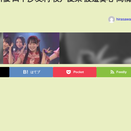
hirasawa
はてブ
Pocket
Feedly