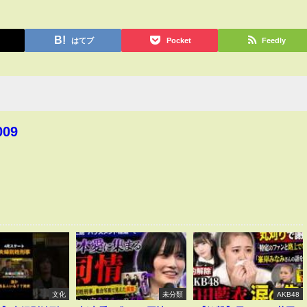
はてブ
Pocket
Feedly
009
文化
未分類
AKB48