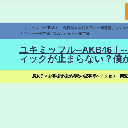
ユキミッフルAKB46！-二代目襲名火浦氷子の一同驚愕まとめ
見たかった夜空編--僕の見たかった星空編-
ユキミッフル--AKB46
ィックが止まらない？僕が
腐女子＜お客様皆様が掲載の記事等へアクセス、閲覧