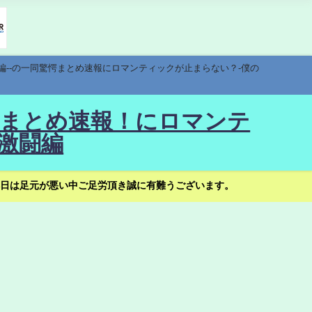
編--の一同驚愕まとめ速報にロマンティックが止まらない？-僕の
驚愕まとめ速報！にロマンテ
激闘編
日は足元が悪い中ご足労頂き誠に有難うございます。