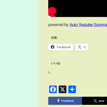
powered by
Auto Youtube Summa
共有:
Facebook
X
いいね:
Facebook
X
共
有
Facebook
post