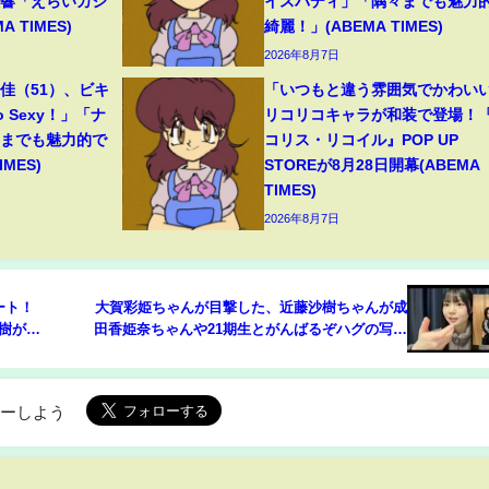
反響「えらいカジ
イスバディ」「隅々までも魅力
 TIMES)
綺麗！」(ABEMA TIMES)
2026年8月7日
佳（51）、ビキ
「いつもと違う雰囲気でかわい
 Sexy！」「ナ
リコリコキャラが和装で登場！
々までも魅力的で
コリス・リコイル』POP UP
MES)
STOREが8月28日開幕(ABEMA
TIMES)
2026年8月7日
タート！
大賀彩姫ちゃんが目撃した、近藤沙樹ちゃんが成
沙樹が初
田香姫奈ちゃんや21期生とがんばるぞハグの写真
を撮った時の様子
ローしよう