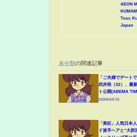
AEON 
KUMAMO
Tour, 
Japan
未分類
の関連記事
「ご夫婦でデート
武井咲（32）、最
ト公開(ABEMA TIM
2026年8月7日
「美狂」人気日本
ド派手ヘアと“大胆