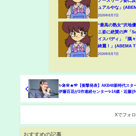
ノースリーブ姿に
ュアルやな」(ABEMA
2026年8月7日
“最高の熟女”沢地優
ニ姿に絶賛の声「So
イスバディ」「隅
綺麗！」(ABEMA TI
2026年8月7日
✨🎤🌸🔥🎌【衝撃発表】AKB48新時代ス
伊藤百花が2作連続センター✨14歳・近藤
選抜で話題沸騰🔥
Xでフォ
おすすめの記事