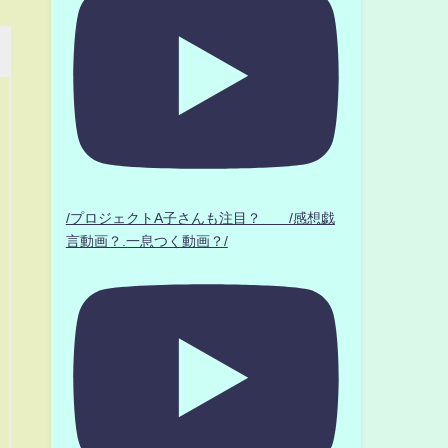
/プロジェクトA子さんも注目？ /感想戯
言動画？.一息つく動画？/