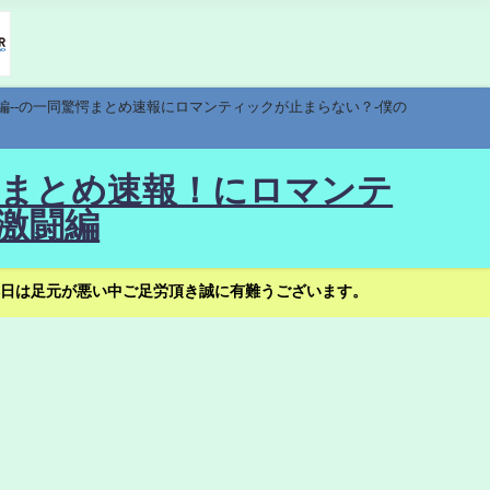
編--の一同驚愕まとめ速報にロマンティックが止まらない？-僕の
驚愕まとめ速報！にロマンテ
激闘編
日は足元が悪い中ご足労頂き誠に有難うございます。