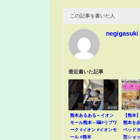
この記事を書いた人
negigasuki
最近書いた記事
未分類
熊本あるある～イオン
【熊本
モール熊本～🖼️#リブワ
熊本を歩
ーク #イオン #イオンモ
ベッド
ール #熊本
型ショ