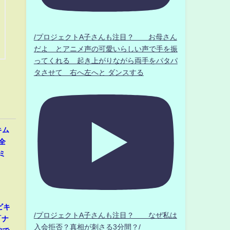
/プロジェクトA子さんも注目？ お母さん
だよ とアニメ声の可愛いらしい声で手を振
ってくれる 起き上がりながら両手をパタパ
タさせて 右へ左へと ダンスする
キム
全
ミ
」
ビキ
/プロジェクトA子さんも注目？ なぜ私は
「ナ
入会拒否？真相が刺さる3分間？/