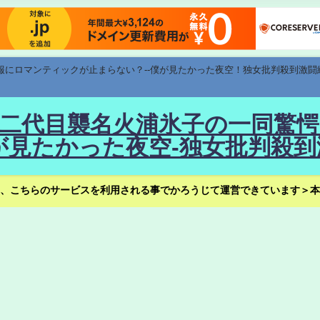
速報にロマンティックが止まらない？--僕が見たかった夜空！独女批判殺到激闘
！--二代目襲名火浦氷子の一同
見たかった夜空-独女批判殺到
、こちらのサービスを利用される事でかろうじて運営できています＞本