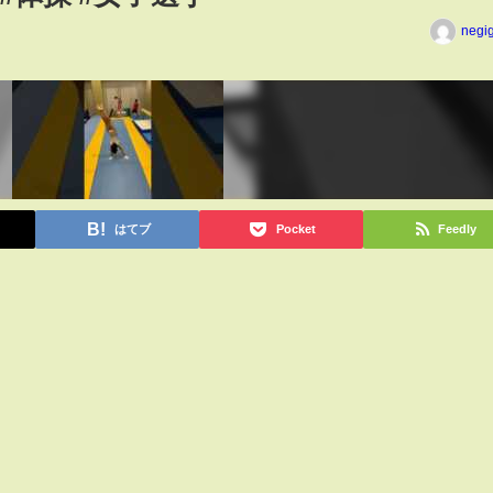
negi
はてブ
Pocket
Feedly