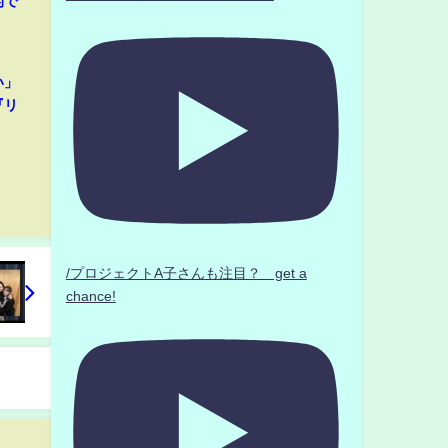
的で
い」
『リ
/プロジェクトA子さんも注目？ get a
chance!