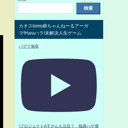
検索
カオスtomo娘ちゃんねーるアーガ
マ!Haraハラ!未解決人生ゲーム
ハゲて無双
/プロジェクトA子さんも注目？ 独身ハゲ僧