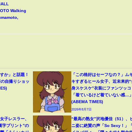
MALL
TO Walking
Kumamoto,
ですか」と話題！
「この格好はセーフなの？」ム
新の自撮りショッ
キすぎるヒール女子、近未来的“
ES)
身スケスケ”衣装にファンツッコ
「着ているけど着ていない感…
(ABEMA TIMES)
2026年8月7日
人女子レスラー、
“最高の熟女”沢地優佳（51）、
漢字プリント”の
ニ姿に絶賛の声「So Sexy！」