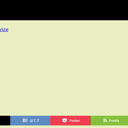
rize
はてブ
Pocket
Feedly