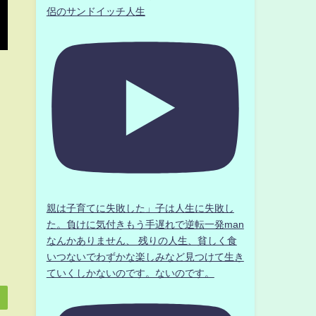
侶のサンドイッチ人生
親は子育てに失敗した」子は人生に失敗し
た。負けに気付きもう手遅れで逆転一発man
なんかありません、 残りの人生、貧しく食
いつないでわずかな楽しみなど見つけて生き
ていくしかないのです。ないのです。