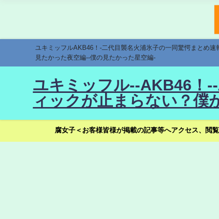
ユキミッフルAKB46！-二代目襲名火浦氷子の一同驚愕まとめ
見たかった夜空編--僕の見たかった星空編-
ユキミッフル--AKB46
ィックが止まらない？僕が
腐女子＜お客様皆様が掲載の記事等へアクセス、閲覧